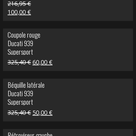
216,95
€
Le
Le
100,00
€
prix
prix
initial
actuel
Coupole rouge
était :
est :
Ducati 939
216,95 €.
100,00 €.
Supersport
Le
Le
325,40
€
60,00
€
prix
prix
initial
actuel
Béquille latérale
était :
est :
Ducati 939
325,40 €.
60,00 €.
Supersport
Le
Le
325,40
€
50,00
€
prix
prix
initial
actuel
Rétroviseur gauche