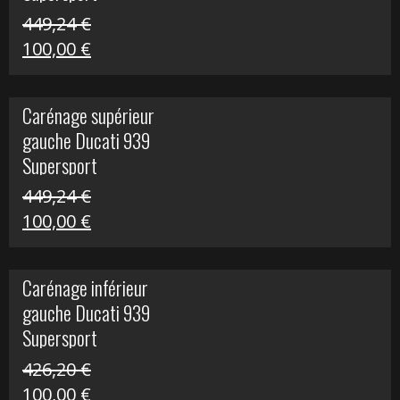
449,24
€
Le
Le
100,00
€
prix
prix
initial
actuel
Carénage supérieur
était :
est :
gauche Ducati 939
449,24 €.
100,00 €.
Supersport
449,24
€
Le
Le
100,00
€
prix
prix
initial
actuel
Carénage inférieur
était :
est :
gauche Ducati 939
449,24 €.
100,00 €.
Supersport
426,20
€
Le
Le
100,00
€