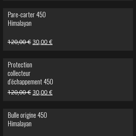
initial
actuel
Pare-carter 450
était :
est :
Himalayan
100,00 €.
20,00 €.
Le
Le
120,00
€
30,00
€
prix
prix
initial
actuel
Protection
était :
est :
collecteur
120,00 €.
30,00 €.
d’échappement 450
Himalayan
Le
Le
120,00
€
30,00
€
prix
prix
initial
actuel
Bulle origine 450
était :
est :
Himalayan
120,00 €.
30,00 €.