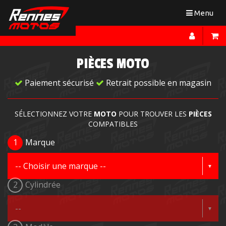
Toggle
Menu
navigation
PIÈCES MOTO
Paiement sécurisé
Retrait possible en magasin
SÉLECTIONNEZ VOTRE
MOTO
POUR TROUVER LES
PIÈCES
COMPATIBLES
1
Marque
2
Cylindrée