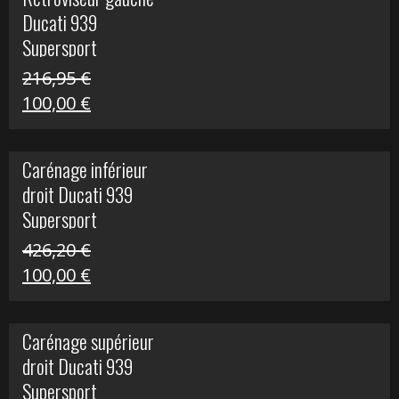
était :
est :
Ducati 939
325,40 €.
50,00 €.
Supersport
216,95
€
Le
Le
100,00
€
prix
prix
initial
actuel
Carénage inférieur
était :
est :
droit Ducati 939
216,95 €.
100,00 €.
Supersport
426,20
€
Le
Le
100,00
€
prix
prix
initial
actuel
Carénage supérieur
était :
est :
droit Ducati 939
426,20 €.
100,00 €.
Supersport