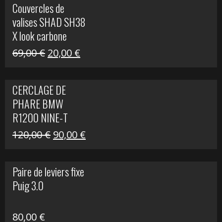
Couvercles de
était :
est :
valises SHAD SH38
238,00 €.
79,00 €.
X look carbone
Le
Le
69,00
€
20,00
€
prix
prix
initial
actuel
CERCLAGE DE
était :
est :
PHARE BMW
69,00 €.
20,00 €.
R1200 NINE-T
Le
Le
120,00
€
90,00
€
prix
prix
initial
actuel
Paire de leviers fixe
était :
est :
Puig 3.0
120,00 €.
90,00 €.
80,00
€