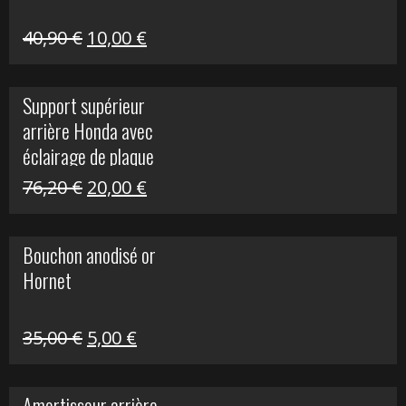
Le
Le
40,90
€
10,00
€
prix
prix
initial
actuel
Support supérieur
était :
est :
arrière Honda avec
40,90 €.
10,00 €.
éclairage de plaque
Le
Le
76,20
€
20,00
€
prix
prix
initial
actuel
Bouchon anodisé or
était :
est :
Hornet
76,20 €.
20,00 €.
Le
Le
35,00
€
5,00
€
prix
prix
initial
actuel
Amortisseur arrière