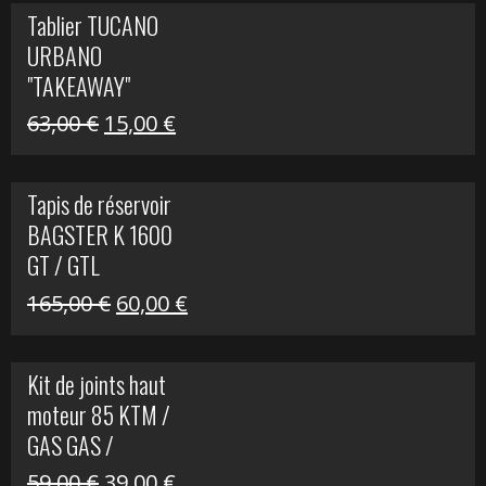
initial
actuel
Tablier TUCANO
était :
est :
URBANO
79,00 €.
50,00 €.
"TAKEAWAY"
Le
Le
63,00
€
15,00
€
prix
prix
initial
actuel
Tapis de réservoir
était :
est :
BAGSTER K 1600
63,00 €.
15,00 €.
GT / GTL
Le
Le
165,00
€
60,00
€
prix
prix
initial
actuel
Kit de joints haut
était :
est :
moteur 85 KTM /
165,00 €.
60,00 €.
GAS GAS /
HUSQVARNA
Le
Le
59,00
€
39,00
€