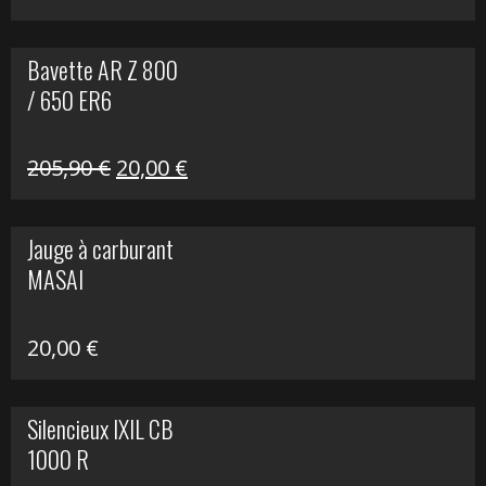
Bavette AR Z 800
/ 650 ER6
Le
Le
205,90
€
20,00
€
prix
prix
initial
actuel
Jauge à carburant
était :
est :
MASAI
205,90 €.
20,00 €.
20,00
€
Silencieux IXIL CB
1000 R