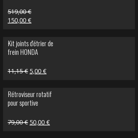
519,00
€
Le
Le
150,00
€
prix
prix
initial
actuel
Kit joints d'étrier de
était :
est :
frein HONDA
519,00 €.
150,00 €.
Le
Le
11,15
€
5,00
€
prix
prix
initial
actuel
Rétroviseur rotatif
était :
est :
pour sportive
11,15 €.
5,00 €.
Le
Le
79,00
€
50,00
€
prix
prix