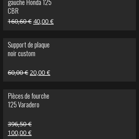
gauche Honda 125
40,00 €.
10,00 €.
CBR
Le
Le
160,60
€
40,00
€
prix
prix
initial
actuel
Support de plaque
était :
est :
noir custom
160,60 €.
40,00 €.
Le
Le
60,00
€
20,00
€
prix
prix
initial
actuel
Pièces de fourche
était :
est :
125 Varadero
60,00 €.
20,00 €.
396,50
€
Le
Le
100,00
€