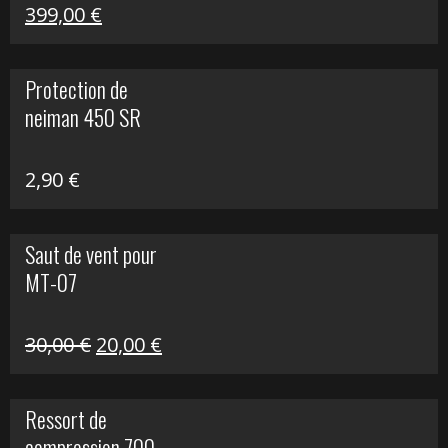
Le
Le
399,00
€
prix
prix
initial
actuel
Protection de
était :
est :
neiman 450 SR
648,22 €.
399,00 €.
2,90
€
Saut de vent pour
MT-07
Le
Le
30,00
€
20,00
€
prix
prix
initial
actuel
Ressort de
était :
est :
compression 700