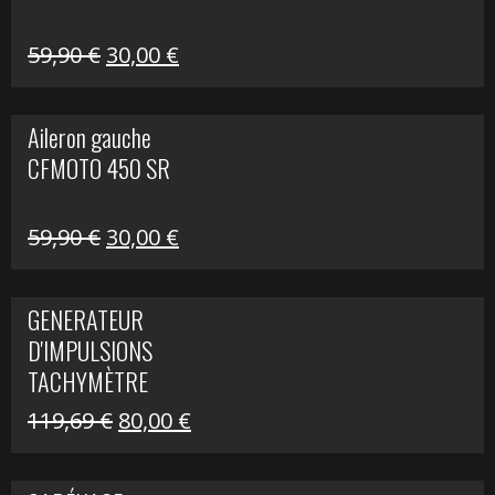
Le
Le
59,90
€
30,00
€
prix
prix
initial
actuel
Aileron gauche
était :
est :
CFMOTO 450 SR
59,90 €.
30,00 €.
Le
Le
59,90
€
30,00
€
prix
prix
initial
actuel
GENERATEUR
était :
est :
D'IMPULSIONS
59,90 €.
30,00 €.
TACHYMÈTRE
R1200 C
Le
Le
119,69
€
80,00
€
prix
prix
initial
actuel