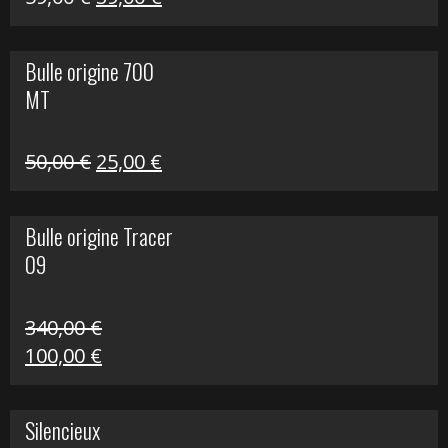
prix
prix
initial
actuel
Bulle origine 700
était :
est :
MT
59,00 €.
39,00 €.
Le
Le
50,00
€
25,00
€
prix
prix
initial
actuel
Bulle origine Tracer
était :
est :
09
50,00 €.
25,00 €.
340,00
€
Le
Le
100,00
€
prix
prix
initial
actuel
Silencieux
était :
est :