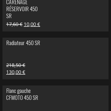
CARÉNAGE
était :
est :
RÉSERVOIR 450
119,69 €.
80,00 €.
SR
Le
Le
17,60
€
10,00
€
prix
prix
initial
actuel
Radiateur 450 SR
était :
est :
17,60 €.
10,00 €.
218,50
€
Le
Le
130,00
€
prix
prix
initial
actuel
Flanc gauche
était :
est :
CFMOTO 450 SR
218,50 €.
130,00 €.