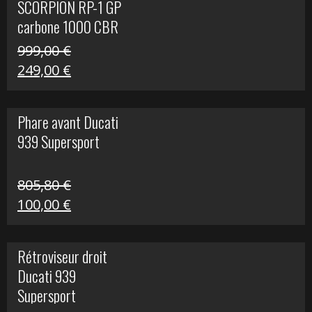
SCORPION RP-1 GP
340,00 €.
100,00 €.
carbone 1000 CBR
RR
999,00
€
Le
Le
249,00
€
prix
prix
initial
actuel
Phare avant Ducati
était :
est :
939 Supersport
999,00 €.
249,00 €.
805,80
€
Le
Le
100,00
€
prix
prix
initial
actuel
Rétroviseur droit
était :
est :
Ducati 939
805,80 €.
100,00 €.
Supersport