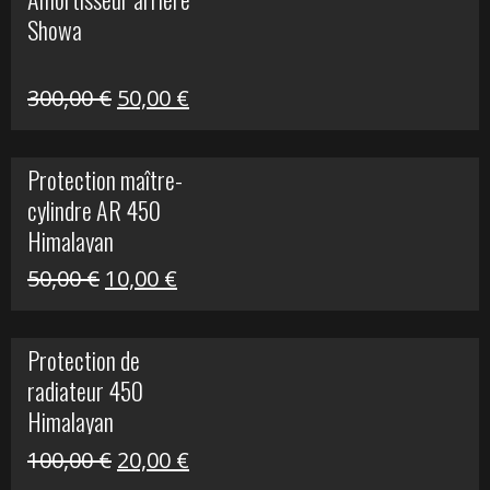
était :
est :
Showa
35,00 €.
5,00 €.
Le
Le
300,00
€
50,00
€
prix
prix
initial
actuel
Protection maître-
était :
est :
cylindre AR 450
300,00 €.
50,00 €.
Himalayan
Le
Le
50,00
€
10,00
€
prix
prix
initial
actuel
Protection de
était :
est :
radiateur 450
50,00 €.
10,00 €.
Himalayan
Le
Le
100,00
€
20,00
€
prix
prix