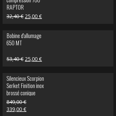
30,00 €.
20,00 €.
RAPTOR
Le
Le
32,40
€
25,00
€
prix
prix
initial
actuel
Bobine d'allumage
était :
est :
650 MT
32,40 €.
25,00 €.
Le
Le
53,40
€
25,00
€
prix
prix
initial
actuel
Silencieux Scorpion
était :
est :
Serket Finition inox
53,40 €.
25,00 €.
brossé conique
double Z 1000
849,00
€
Le
Le
339,00
€