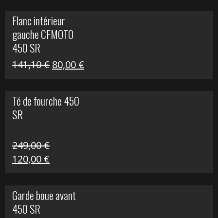
initial
actuel
Flanc intérieur
était :
est :
gauche CFMOTO
216,30 €.
90,00 €.
450 SR
Le
Le
141,10
€
80,00
€
prix
prix
initial
actuel
Té de fourche 450
était :
est :
SR
141,10 €.
80,00 €.
249,00
€
Le
Le
120,00
€
prix
prix
initial
actuel
Garde boue avant
était :
est :
450 SR
249,00 €.
120,00 €.