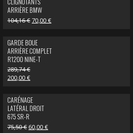
CLIGNOTANTS
40,22 €.
25,00 €.
ARRIÈRE BMW
R1200 NINE-T
Le
Le
104,16
€
70,00
€
SCRAMBLER
prix
prix
initial
actuel
GARDE BOUE
était :
est :
ARRIÈRE COMPLET
104,16 €.
70,00 €.
R1200 NINE-T
SCRAMBLER
289,74
€
Le
Le
200,00
€
prix
prix
initial
actuel
CARÉNAGE
était :
est :
LATÉRAL DROIT
289,74 €.
200,00 €.
675 SR-R
Le
Le
75,50
€
60,00
€