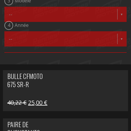
3
Modèle
4
Année
BULLE CFMOTO
675 SR-R
Le
Le
40,22
€
25,00
€
prix
prix
initial
actuel
PAIRE DE
était :
est :