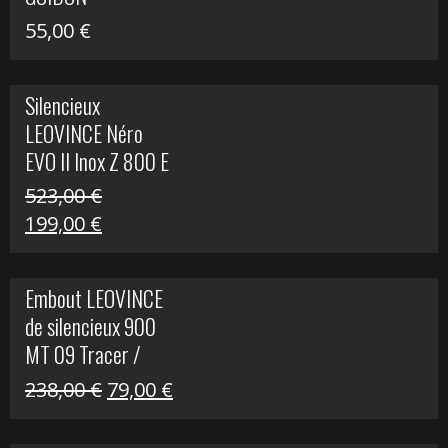
55,00
€
Silencieux
LEOVINCE Néro
EVO II Inox Z 800 E
523,00
€
Le
Le
199,00
€
prix
prix
initial
actuel
Embout LEOVINCE
était :
est :
de silencieux 900
523,00 €.
199,00 €.
MT 09 Tracer /
Tracer GT
Le
Le
238,00
€
79,00
€
prix
prix
initial
actuel