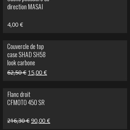
était :
est :
direction MASAI
672,00 €.
300,00 €.
4,00
€
Couvercle de top
case SHAD SH58
look carbone
Le
Le
62,50
€
15,00
€
prix
prix
initial
actuel
Flanc droit
était :
est :
CFMOTO 450 SR
62,50 €.
15,00 €.
Le
Le
216,30
€
90,00
€
prix
prix