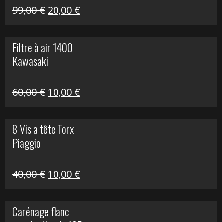
Le
Le
99,00
€
20,00
€
prix
prix
initial
actuel
Filtre à air 1400
était :
est :
Kawasaki
99,00 €.
20,00 €.
Le
Le
60,00
€
10,00
€
prix
prix
initial
actuel
8 Vis a tête Torx
était :
est :
Piaggio
60,00 €.
10,00 €.
Le
Le
40,00
€
10,00
€
prix
prix
initial
actuel
Carénage flanc
était :
est :