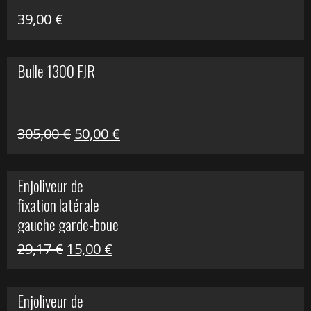
39,00
€
Bulle 1300 FJR
Le
Le
305,00
€
50,00
€
prix
prix
initial
actuel
Enjoliveur de
était :
est :
fixation latérale
305,00 €.
50,00 €.
gauche garde-boue
arrière Vulcan S
Le
Le
29,17
€
15,00
€
prix
prix
initial
actuel
Enjoliveur de
était :
est :