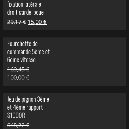
fixation latérale
29,17 €.
15,00 €.
droit garde-boue
arrière pour Vulcan
Le
Le
29,17
€
15,00
€
S
prix
prix
initial
actuel
Fourchette de
était :
est :
commande 5ème et
29,17 €.
15,00 €.
6ème vitesse
S1000R
169,45
€
Le
Le
100,00
€
prix
prix
initial
actuel
Jeu de pignon 3ème
était :
est :
et 4ème rapport
169,45 €.
100,00 €.
S1000R
648,22
€