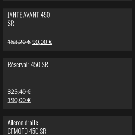
prix
prix
initial
actuel
JANTE AVANT 450
était :
est :
SR
849,00 €.
339,00 €.
Le
Le
153,20
€
90,00
€
prix
prix
initial
actuel
Réservoir 450 SR
était :
est :
153,20 €.
90,00 €.
325,40
€
Le
Le
190,00
€
prix
prix
initial
actuel
Aileron droite
était :
est :
CFMOTO 450 SR
325,40 €.
190,00 €.