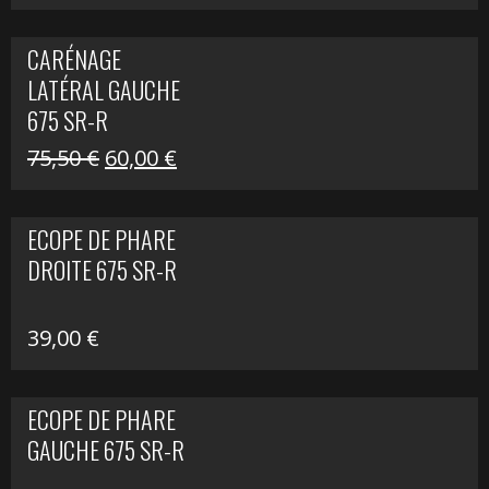
prix
prix
initial
actuel
CARÉNAGE
était :
est :
LATÉRAL GAUCHE
75,50 €.
60,00 €.
675 SR-R
Le
Le
75,50
€
60,00
€
prix
prix
initial
actuel
ECOPE DE PHARE
était :
est :
DROITE 675 SR-R
75,50 €.
60,00 €.
39,00
€
ECOPE DE PHARE
GAUCHE 675 SR-R