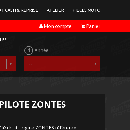
T CASH & REPRISE
ATELIER
PIÈCES MOTO
Mon compte
Panier
LES
4
Année
 PILOTE ZONTES
ôté droit origine ZONTES référence :