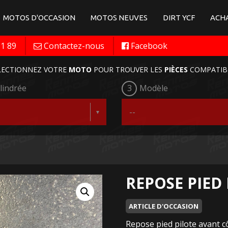
MOTOS D'OCCASION
MOTOS NEUVES
DIRT YCF
ACHA
11 89
Contactez-nous
Facebook
LECTIONNEZ VOTRE
MOTO
POUR TROUVER LES
PIÈCES
COMPATIB
lindrée
3
Modèle
REPOSE PIED
ARTICLE D'OCCASION
Repose pied pilote avant c