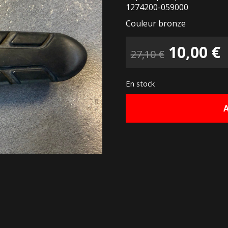
1274200-059000
Couleur bronze
Le
10,00
€
27,10
€
prix
p
En stock
initial
a
était :
e
27,10 €.
1