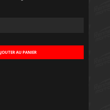
Le
rix
ctuel
AJOUTER AU PANIER
st :
0,00 €.