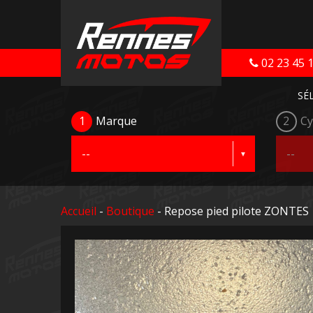
02 23 45 
SÉ
1
Marque
2
Cy
Accueil
-
Boutique
- Repose pied pilote ZONTES