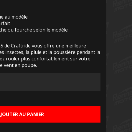
ique au modèle
rfait
he ou fourche selon le modèle
 de Craftride vous offre une meilleure
es insectes, la pluie et la poussière pendant la
rez rouler plus confortablement sur votre
le vent en poupe.
Le
prix
actuel
AJOUTER AU PANIER
est :
€.
90,00 €.