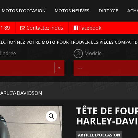
MOTOS D'OCCASION
MOTOS NEUVES
DIRT YCF
ACHA
11 89
Contactez-nous
Facebook
LECTIONNEZ VOTRE
MOTO
POUR TROUVER LES
PIÈCES
COMPATIB
lindrée
3
Modèle
e HARLEY-DAVIDSON
TÊTE DE FOU
HARLEY-DAV
ARTICLE D'OCCASION