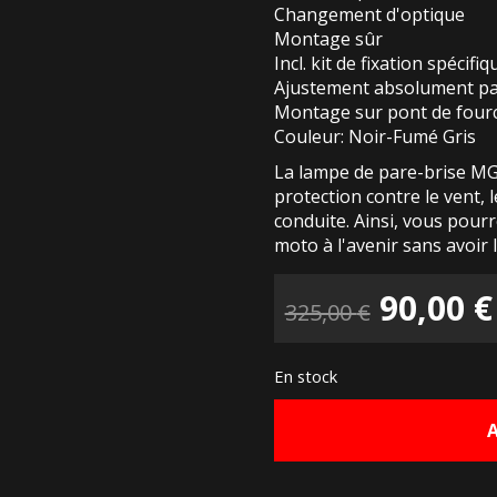
Changement d'optique
Montage sûr
Incl. kit de fixation spécif
Ajustement absolument pa
Montage sur pont de fourc
Couleur: Noir-Fumé Gris
La lampe de pare-brise MG5
protection contre le vent, l
conduite. Ainsi, vous pour
moto à l'avenir sans avoir 
Le
90,00
€
325,00
€
prix
En stock
initial
était :
325,00 