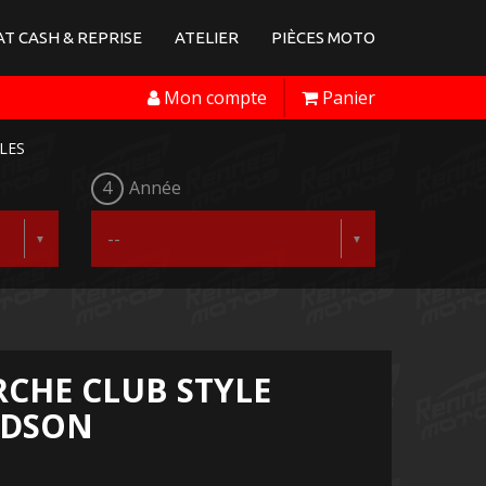
T CASH & REPRISE
ATELIER
PIÈCES MOTO
Mon compte
Panier
LES
4
Année
RCHE CLUB STYLE
IDSON