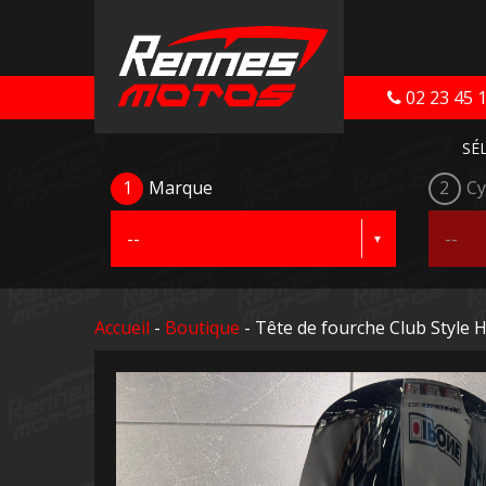
02 23 45 
SÉ
1
Marque
2
Cy
Accueil
-
Boutique
- Tête de fourche Club Styl