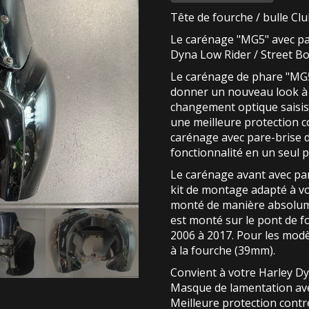
Tête de fourche / bulle Clu
Le carénage "MG5" avec par
Dyna Low Rider / Street B
Le carénage de phare "MG5"
donner un nouveau look à
changement optique saisis
une meilleure protection co
carénage avec pare-brise d
fonctionnalité en un seul p
Le carénage avant avec par
kit de montage adapté à vo
monté de manière absolume
est monté sur le pont de 
2006 à 2017. Pour les modè
à la fourche (39mm).
Convient à votre Harley Dy
Masque de lamentation ave
Meilleure protection contre