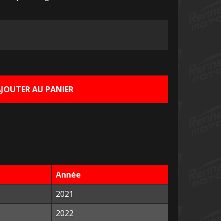
Le
rix
ctuel
AJOUTER AU PANIER
st :
0,00 €.
Année
2021
2022