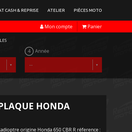
T CASH & REPRISE
ATELIER
PIÈCES MOTO
Mon compte
Panier
LES
4
Année
 PLAQUE HONDA
adioptre origine Honda 650 CBR R réference :