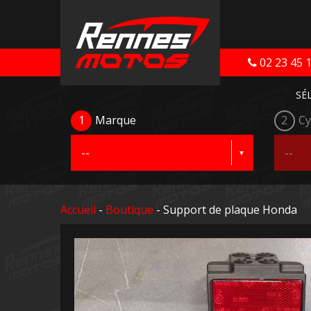
02 23 45 
SÉ
1
Marque
2
Cy
Accueil
-
Boutique
- Support de plaque Honda