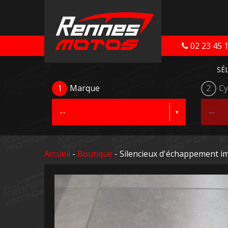
02 23 45 
SÉ
1
Marque
2
Cy
Accueil
-
Boutique
- Silencieux d'échappement i