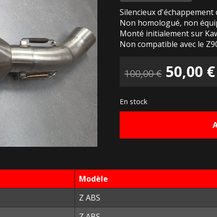
Silencieux d'échappement 
Non homologué, non équipé
Monté initialement sur Ka
Non compatible avec le Z9
Le
50,00
€
100,00
€
prix
En stock
initial
était :
100,00 
Modèle
Z ABS
Z ABS