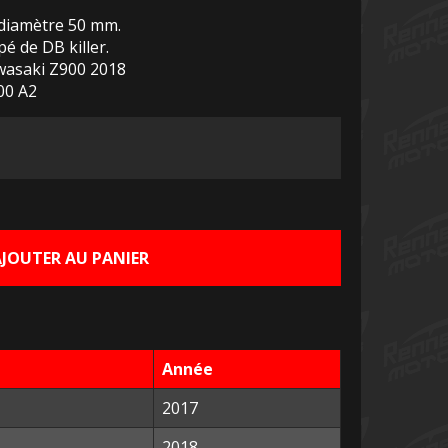
diamètre 50 mm.
 de DB killer.
wasaki Z900 2018
00 A2
Le
prix
actuel
AJOUTER AU PANIER
est :
€.
50,00 €.
Année
2017
2018