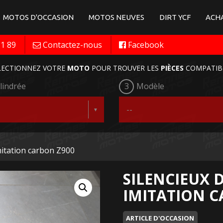
MOTOS D'OCCASION
MOTOS NEUVES
DIRT YCF
ACHA
11 89
Contactez-nous
Facebook
LECTIONNEZ VOTRE
MOTO
POUR TROUVER LES
PIÈCES
COMPATIB
lindrée
3
Modèle
mitation carbon Z900
SILENCIEUX 
IMITATION C
ARTICLE D'OCCASION