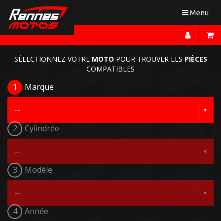
Toggle
Menu
navigation
SÉLECTIONNEZ VOTRE
MOTO
POUR TROUVER LES
PIÈCES
COMPATIBLES
1
Marque
2
Cylindrée
3
Modèle
4
Année