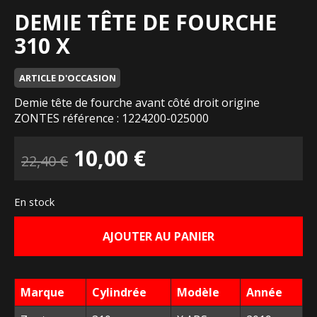
DEMIE TÊTE DE FOURCHE
310 X
ARTICLE D'OCCASION
Demie tête de fourche avant côté droit origine
ZONTES référence : 1224200-025000
Le
Le
10,00
€
22,40
€
prix
prix
En stock
initial
actuel
AJOUTER AU PANIER
était :
est :
22,40 €.
10,00 €.
Marque
Cylindrée
Modèle
Année