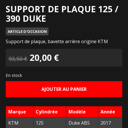
SUPPORT DE PLAQUE 125 /
390 DUKE
ARTICLE D'OCCASION
Support de plaque, bavette arrière origine KTM
Le
Le
20,00
€
93,50
€
prix
prix
En stock
initial
actuel
AJOUTER AU PANIER
était :
est :
93,50 €.
20,00 €.
Marque
Cylindrée
Modèle
Année
KTM
125
Duke ABS
2017