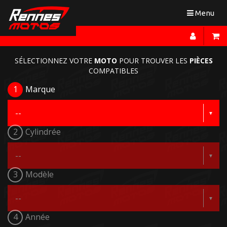
Toggle
Menu
navigation
SÉLECTIONNEZ VOTRE
MOTO
POUR TROUVER LES
PIÈCES
COMPATIBLES
1
Marque
2
Cylindrée
3
Modèle
4
Année