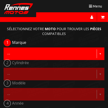
Toggle
Menu
navigation
SÉLECTIONNEZ VOTRE
MOTO
POUR TROUVER LES
PIÈCES
COMPATIBLES
1
Marque
2
Cylindrée
3
Modèle
4
Année