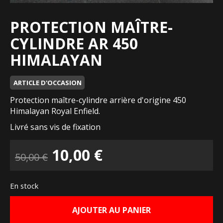
PROTECTION MAÎTRE-
CYLINDRE AR 450
HIMALAYAN
ARTICLE D'OCCASION
Protection maître-cylindre arrière d'origine 450
Himalayan Royal Enfield.
Livré sans vis de fixation
Le
Le
10,00
€
50,00
€
prix
prix
En stock
initial
actuel
AJOUTER AU PANIER
était :
est :