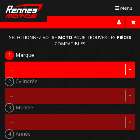
Toggle
Menu
navigation
SÉLECTIONNEZ VOTRE
MOTO
POUR TROUVER LES
PIÈCES
COMPATIBLES
1
Marque
2
Cylindrée
3
Modèle
4
Année