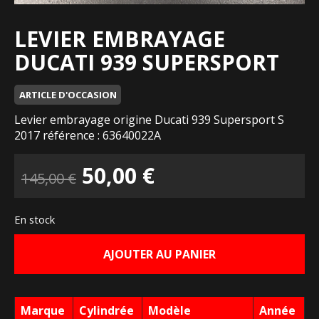
LEVIER EMBRAYAGE
DUCATI 939 SUPERSPORT
ARTICLE D'OCCASION
Levier embrayage origine Ducati 939 Supersport S
2017 référence : 63640022A
Le
Le
50,00
€
145,00
€
prix
prix
En stock
initial
actuel
AJOUTER AU PANIER
était :
est :
145,00 €.
50,00 €.
Marque
Cylindrée
Modèle
Année