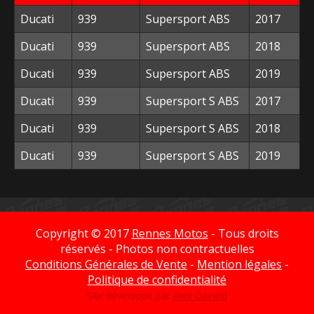
Ducati
939
Supersport ABS
2017
Ducati
939
Supersport ABS
2018
Ducati
939
Supersport ABS
2019
Ducati
939
Supersport S ABS
2017
Ducati
939
Supersport S ABS
2018
Ducati
939
Supersport S ABS
2019
Copyright © 2017
Rennes Motos
- Tous droits
réservés - Photos non contractuelles
Conditions Générales de Vente
-
Mention légales
-
Politique de confidentialité
Site développé par
Alex Gavard