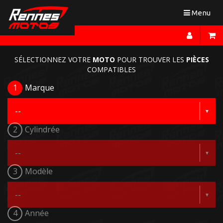
Toggle
Menu
navigation
SÉLECTIONNEZ VOTRE
MOTO
POUR TROUVER LES
PIÈCES
COMPATIBLES
1
Marque
2
Cylindrée
3
Modèle
4
Année