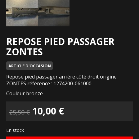
REPOSE PIED PASSAGER
ZONTES
ARTICLE D'OCCASION
Repose pied passager arrière côté droit origine
ZONTES référence : 1274200-061000
Couleur bronze
Le
Le
10,00
€
25,50
€
prix
prix
En stock
initial
actuel