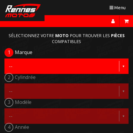
Toggle
Menu
navigation
SÉLECTIONNEZ VOTRE
MOTO
POUR TROUVER LES
PIÈCES
COMPATIBLES
1
Marque
2
Cylindrée
3
Modèle
4
Année