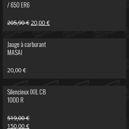
/ 650 ER6
Le
Le
205,90
€
20,00
€
prix
prix
initial
actuel
Jauge à carburant
était :
est :
MASAI
205,90 €.
20,00 €.
20,00
€
Silencieux IXIL CB
1000 R
519,00
€
Le
Le
150,00
€