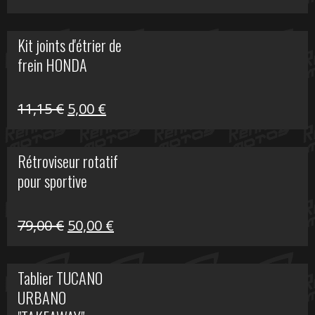
prix
prix
initial
actuel
Kit joints d'étrier de
était :
est :
frein HONDA
519,00 €.
150,00 €.
Le
Le
11,15
€
5,00
€
prix
prix
initial
actuel
Rétroviseur rotatif
était :
est :
pour sportive
11,15 €.
5,00 €.
Le
Le
79,00
€
50,00
€
prix
prix
initial
actuel
Tablier TUCANO
était :
est :
URBANO
79,00 €.
50,00 €.