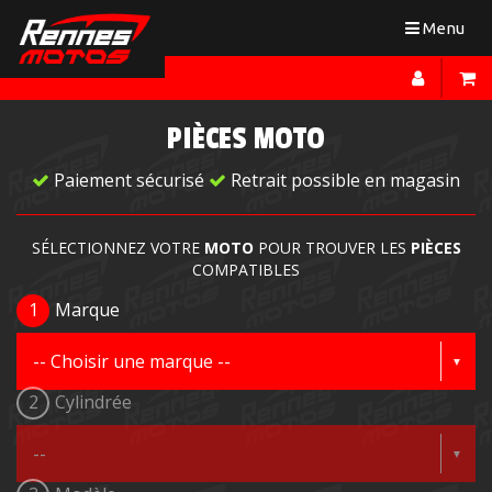
Toggle
Menu
navigation
PIÈCES MOTO
Paiement sécurisé
Retrait possible en magasin
SÉLECTIONNEZ VOTRE
MOTO
POUR TROUVER LES
PIÈCES
COMPATIBLES
1
Marque
2
Cylindrée