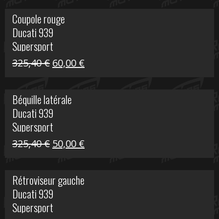
initial
actuel
Coupole rouge
était :
est :
Ducati 939
216,95 €.
100,00 €.
Supersport
Le
Le
325,40
€
60,00
€
prix
prix
initial
actuel
Béquille latérale
était :
est :
Ducati 939
325,40 €.
60,00 €.
Supersport
Le
Le
325,40
€
50,00
€
prix
prix
initial
actuel
Rétroviseur gauche
était :
est :
Ducati 939
325,40 €.
50,00 €.
Supersport