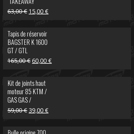
"TAKEAWAY"
Le
Le
63,00
€
15,00
€
prix
prix
initial
actuel
Tapis de réservoir
était :
est :
BAGSTER K 1600
63,00 €.
15,00 €.
GT / GTL
Le
Le
165,00
€
60,00
€
prix
prix
initial
actuel
Kit de joints haut
était :
est :
moteur 85 KTM /
165,00 €.
60,00 €.
GAS GAS /
HUSQVARNA
Le
Le
59,00
€
39,00
€
prix
prix
initial
actuel
Bulle origine 700