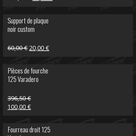
prix
prix
initial
actuel
Support de plaque
était :
est :
noir custom
160,60 €.
40,00 €.
Le
Le
60,00
€
20,00
€
prix
prix
initial
actuel
Pièces de fourche
était :
est :
125 Varadero
60,00 €.
20,00 €.
396,50
€
Le
Le
100,00
€
prix
prix
initial
actuel
Fourreau droit 125
était :
est :