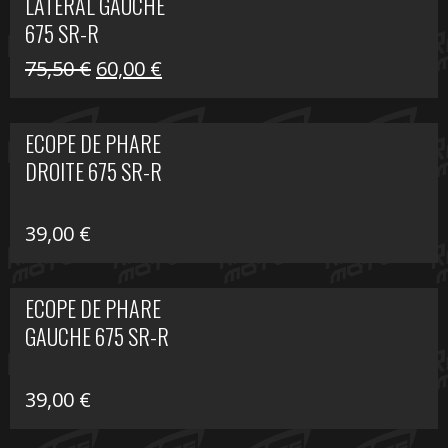
LATÉRAL GAUCHE
75,50 €.
60,00 €.
675 SR-R
Le
Le
75,50
€
60,00
€
prix
prix
initial
actuel
ECOPE DE PHARE
était :
est :
DROITE 675 SR-R
75,50 €.
60,00 €.
39,00
€
ECOPE DE PHARE
GAUCHE 675 SR-R
39,00
€