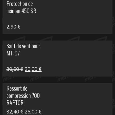
Protection de
était :
est :
neiman 450 SR
648,22 €.
399,00 €.
2,90
€
Saut de vent pour
MT-07
Le
Le
30,00
€
20,00
€
prix
prix
initial
actuel
Ressort de
était :
est :
compression 700
30,00 €.
20,00 €.
RAPTOR
Le
Le
32,40
€
25,00
€