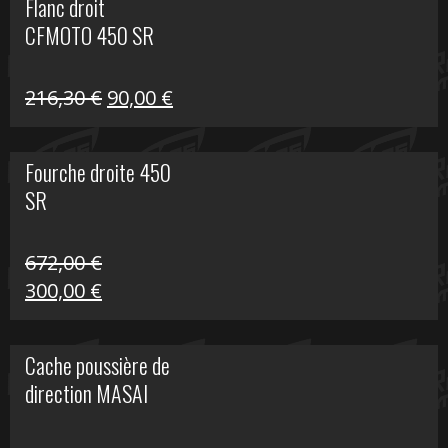
Flanc droit
était :
est :
CFMOTO 450 SR
216,30 €.
90,00 €.
Le
Le
216,30
€
90,00
€
prix
prix
initial
actuel
Fourche droite 450
était :
est :
SR
216,30 €.
90,00 €.
672,00
€
Le
Le
300,00
€
prix
prix
initial
actuel
Cache poussière de
était :
est :
direction MASAI
672,00 €.
300,00 €.