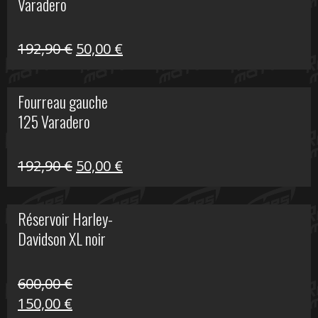
Varadero
396,50 €.
100,00 €.
Le
Le
192,90
€
50,00
€
prix
prix
initial
actuel
Fourreau gauche
était :
est :
125 Varadero
192,90 €.
50,00 €.
Le
Le
192,90
€
50,00
€
prix
prix
initial
actuel
Réservoir Harley-
était :
est :
Davidson XL noir
192,90 €.
50,00 €.
600,00
€
Le
Le
150,00
€