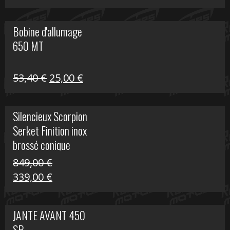
prix
prix
initial
actuel
Bobine d'allumage
était :
est :
650 MT
32,40 €.
25,00 €.
Le
Le
53,40
€
25,00
€
prix
prix
initial
actuel
Silencieux Scorpion
était :
est :
Serket Finition inox
53,40 €.
25,00 €.
brossé conique
double Z 1000
849,00
€
Le
Le
339,00
€
prix
prix
initial
actuel
JANTE AVANT 450
était :
est :
SR