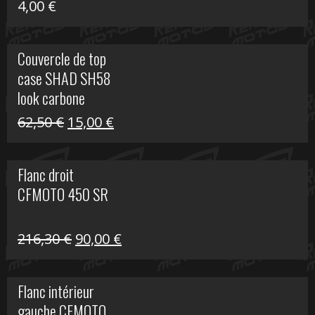
4,00
€
Couvercle de top
case SHAD SH58
look carbone
Le
Le
62,50
€
15,00
€
prix
prix
initial
actuel
Flanc droit
était :
est :
CFMOTO 450 SR
62,50 €.
15,00 €.
Le
Le
216,30
€
90,00
€
prix
prix
initial
actuel
Flanc intérieur
était :
est :
gauche CFMOTO