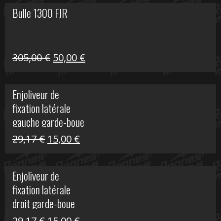
Bulle 1300 FJR
Le
Le
305,00
€
50,00
€
prix
prix
initial
actuel
Enjoliveur de
était :
est :
fixation latérale
305,00 €.
50,00 €.
gauche garde-boue
arrière Vulcan S
Le
Le
29,17
€
15,00
€
prix
prix
initial
actuel
Enjoliveur de
était :
est :
fixation latérale
29,17 €.
15,00 €.
droit garde-boue
arrière pour Vulcan
Le
Le
29,17
€
15,00
€