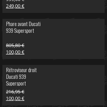
Le
Le
249,00
€
prix
prix
initial
actuel
Phare avant Ducati
était :
est :
939 Supersport
999,00 €.
249,00 €.
805,80
€
Le
Le
100,00
€
prix
prix
initial
actuel
Rétroviseur droit
était :
est :
Ducati 939
805,80 €.
100,00 €.
Supersport
216,95
€
Le
Le
100,00
€
prix
prix