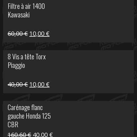
Filtre à air 1400
était :
est :
Kawasaki
99,00 €.
20,00 €.
Le
Le
60,00
€
10,00
€
prix
prix
initial
actuel
8 Vis a tête Torx
était :
est :
Piaggio
60,00 €.
10,00 €.
Le
Le
40,00
€
10,00
€
prix
prix
initial
actuel
Carénage flanc
était :
est :
gauche Honda 125
40,00 €.
10,00 €.
CBR
Le
Le
160,60
€
40,00
€