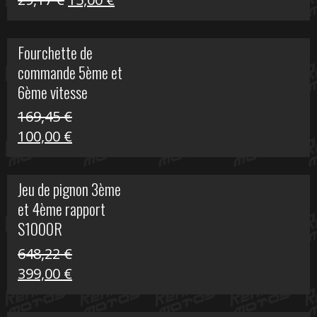
S
prix
prix
initial
actuel
Fourchette de
était :
est :
commande 5ème et
29,17 €.
15,00 €.
6ème vitesse
S1000R
169,45
€
Le
Le
100,00
€
prix
prix
initial
actuel
Jeu de pignon 3ème
était :
est :
et 4ème rapport
169,45 €.
100,00 €.
S1000R
648,22
€
Le
Le
399,00
€
prix
prix
initial
actuel