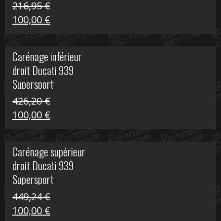
216,95
€
Le
Le
100,00
€
prix
prix
initial
actuel
Carénage inférieur
était :
est :
droit Ducati 939
216,95 €.
100,00 €.
Supersport
426,20
€
Le
Le
100,00
€
prix
prix
initial
actuel
Carénage supérieur
était :
est :
droit Ducati 939
426,20 €.
100,00 €.
Supersport
449,24
€
Le
Le
100,00
€