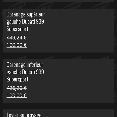
prix
prix
initial
actuel
Carénage supérieur
était :
est :
gauche Ducati 939
449,24 €.
100,00 €.
Supersport
449,24
€
Le
Le
100,00
€
prix
prix
initial
actuel
Carénage inférieur
était :
est :
gauche Ducati 939
449,24 €.
100,00 €.
Supersport
426,20
€
Le
Le
100,00
€
prix
prix
initial
actuel
Levier embrayage
était :
est :