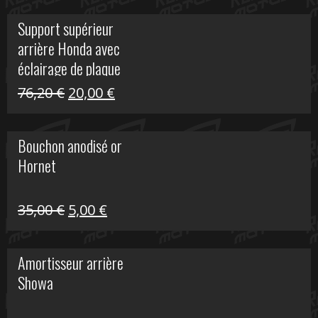
initial
actuel
Support supérieur
était :
est :
arrière Honda avec
40,90 €.
10,00 €.
éclairage de plaque
Le
Le
76,20
€
20,00
€
prix
prix
initial
actuel
Bouchon anodisé or
était :
est :
Hornet
76,20 €.
20,00 €.
Le
Le
35,00
€
5,00
€
prix
prix
initial
actuel
Amortisseur arrière
était :
est :
Showa
35,00 €.
5,00 €.