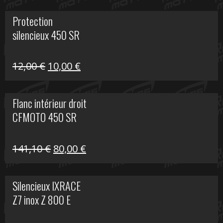
initial
actuel
Protection
était :
est :
silencieux 450 SR
75,30 €.
30,00 €.
Le
Le
12,00
€
10,00
€
prix
prix
initial
actuel
Flanc intérieur droit
était :
est :
CFMOTO 450 SR
12,00 €.
10,00 €.
Le
Le
141,10
€
80,00
€
prix
prix
initial
actuel
Silencieux IXRACE
était :
est :
Z7 inox Z 800 E
141,10 €.
80,00 €.