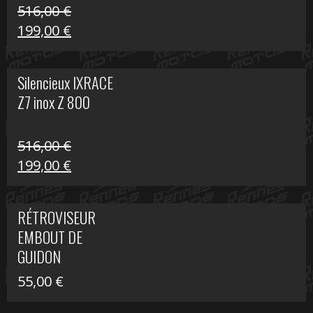
516,00
€
Le
Le
199,00
€
prix
prix
initial
actuel
Silencieux IXRACE
était :
est :
Z7 inox Z 800
516,00 €.
199,00 €.
516,00
€
Le
Le
199,00
€
prix
prix
initial
actuel
RÉTROVISEUR
était :
est :
EMBOUT DE
516,00 €.
199,00 €.
GUIDON
55,00
€