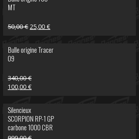
était :
est :
MT
59,00 €.
39,00 €.
Le
Le
50,00
€
25,00
€
prix
prix
initial
actuel
Bulle origine Tracer
était :
est :
09
50,00 €.
25,00 €.
340,00
€
Le
Le
100,00
€
prix
prix
initial
actuel
Silencieux
était :
est :
SCORPION RP-1 GP
340,00 €.
100,00 €.
carbone 1000 CBR
RR
999,00
€