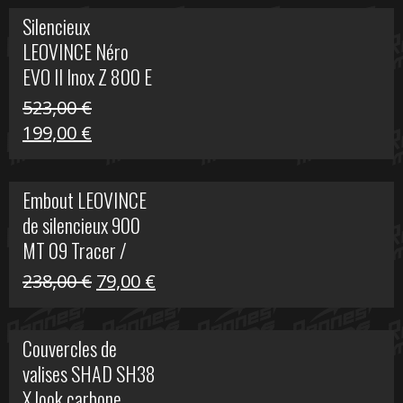
Silencieux
LEOVINCE Néro
EVO II Inox Z 800 E
523,00
€
Le
Le
199,00
€
prix
prix
initial
actuel
Embout LEOVINCE
était :
est :
de silencieux 900
523,00 €.
199,00 €.
MT 09 Tracer /
Tracer GT
Le
Le
238,00
€
79,00
€
prix
prix
initial
actuel
Couvercles de
était :
est :
valises SHAD SH38
238,00 €.
79,00 €.
X look carbone