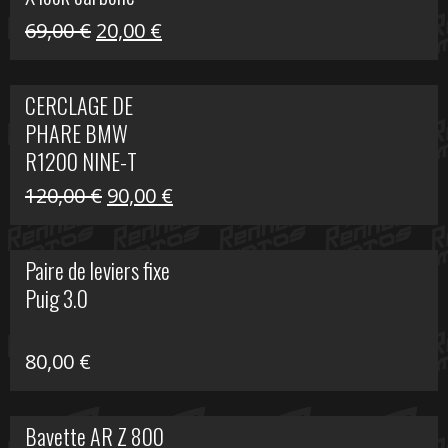
Le
Le
69,00
€
20,00
€
prix
prix
initial
actuel
CERCLAGE DE
était :
est :
PHARE BMW
69,00 €.
20,00 €.
R1200 NINE-T
Le
Le
120,00
€
90,00
€
prix
prix
initial
actuel
Paire de leviers fixe
était :
est :
Puig 3.0
120,00 €.
90,00 €.
80,00
€
Bavette AR Z 800