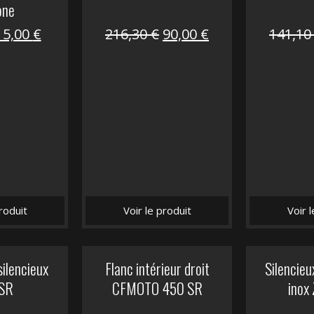
one
Le
Le
Le
Le
15,00
€
216,30
€
90,00
€
141,1
prix
prix
prix
prix
nitial
actuel
initial
actuel
tait :
est :
était :
est :
62,50 €.
15,00 €.
216,30 €.
90,00 €.
roduit
Voir le produit
Voir 
silencieux
Flanc intérieur droit
Silencie
SR
CFMOTO 450 SR
inox