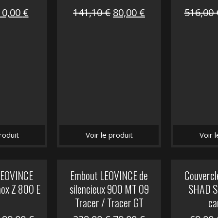
Le
Le
Le
Le
10,00
€
141,10
€
80,00
€
516,00
prix
prix
prix
prix
nitial
actuel
initial
actuel
tait :
est :
était :
est :
12,00 €.
10,00 €.
141,10 €.
80,00 €.
roduit
Voir le produit
Voir 
 LEOVINCE
Embout LEOVINCE de
Couvercle
nox Z 800 E
silencieux 900 MT 09
SHAD S
Tracer / Tracer GT
ca