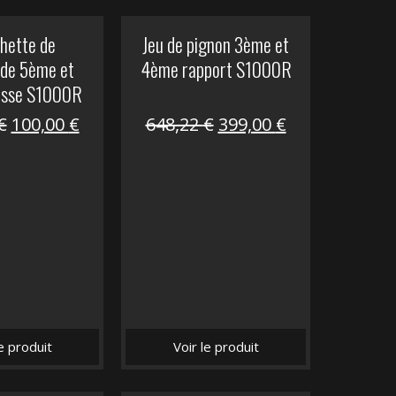
hette de
Jeu de pignon 3ème et
de 5ème et
4ème rapport S1000R
esse S1000R
Le
Le
Le
Le
€
100,00
€
648,22
€
399,00
€
prix
prix
prix
prix
initial
actuel
initial
actuel
était :
est :
était :
est :
169,45 €.
100,00 €.
648,22 €.
399,00 €.
le produit
Voir le produit