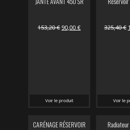
JANTE AVANT 450 SR
Réservoir
Le
Le
153,20
€
90,00
€
325,40
€
prix
prix
initial
actuel
i
était :
est :
é
153,20 €.
90,00 €.
Voir le produit
Voir le p
CARÉNAGE RÉSERVOIR
Radiateur