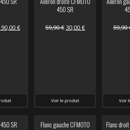
 450 SR
Aileron droite CFMOTO
Aileron g
450 SR
4
Le
Le
Le
Le
190,00
€
59,90
€
30,00
€
59,90
prix
prix
prix
prix
nitial
actuel
initial
actuel
tait :
est :
était :
est :
325,40 €.
190,00 €.
59,90 €.
30,00 €.
roduit
Voir le produit
Voir 
 450 SR
Flanc gauche CFMOTO
Flanc dro