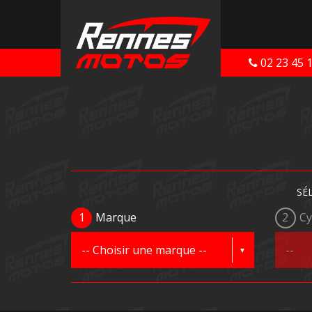
02 23 45 
SÉ
1
Marque
2
Cy