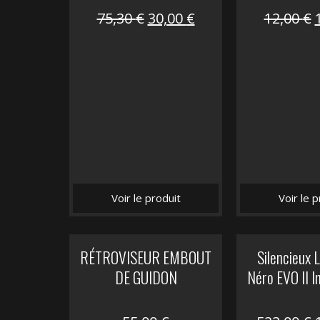
Le
Le
75,30
€
30,00
€
12,00
€
prix
prix
initial
actuel
i
était :
est :
é
75,30 €.
30,00 €.
Voir le produit
Voir le p
RÉTROVISEUR EMBOUT
Silencieux
DE GUIDON
Néro EVO II I