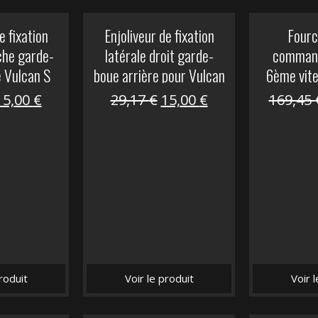
e fixation
Enjoliveur de fixation
Fourc
che garde-
latérale droit garde-
comman
e Vulcan S
boue arrière pour Vulcan
6ème vit
S
Le
Le
Le
Le
15,00
€
29,17
€
15,00
€
169,45
prix
prix
prix
prix
nitial
actuel
initial
actuel
tait :
est :
était :
est :
29,17 €.
15,00 €.
29,17 €.
15,00 €.
roduit
Voir le produit
Voir 