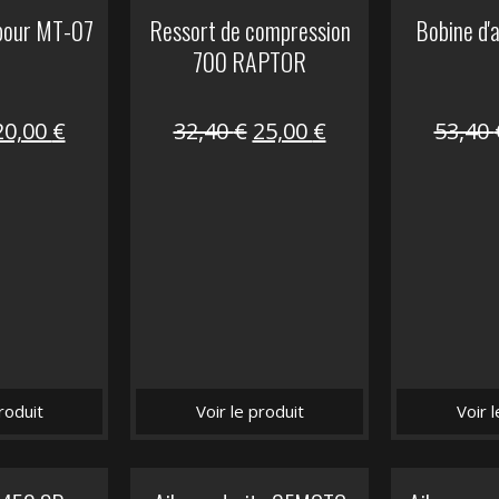
 pour MT-07
Ressort de compression
Bobine d'
700 RAPTOR
Le
Le
Le
Le
20,00
€
32,40
€
25,00
€
53,40
prix
prix
prix
prix
nitial
actuel
initial
actuel
tait :
est :
était :
est :
30,00 €.
20,00 €.
32,40 €.
25,00 €.
roduit
Voir le produit
Voir 