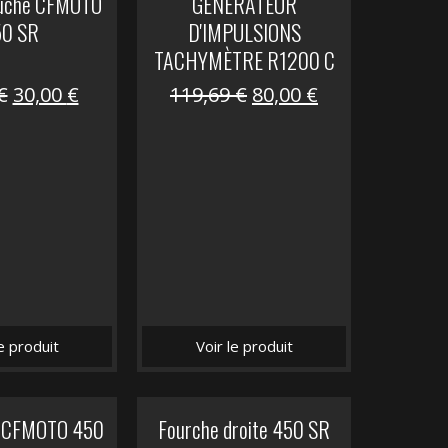
auche CFMOTO
GENERATEUR
50 SR
D'IMPULSIONS
TACHYMÈTRE R1200 C
Le
Le
Le
Le
€
30,00
€
119,69
€
80,00
€
prix
prix
prix
prix
initial
actuel
initial
actuel
était :
est :
était :
est :
59,90 €.
30,00 €.
119,69 €.
80,00 €.
le produit
Voir le produit
it CFMOTO 450
Fourche droite 450 SR