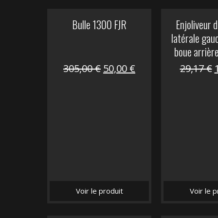
Bulle 1300 FJR
Enjoliveur d
latérale gau
boue arrièr
Le
Le
305,00
€
50,00
€
29,17
€
prix
prix
initial
actuel
i
était :
est :
é
305,00 €.
50,00 €.
Voir le produit
Voir le p