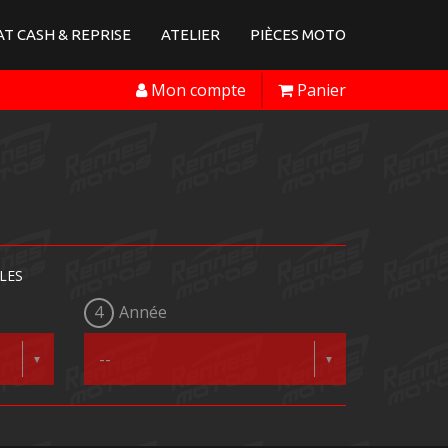
T CASH & REPRISE
ATELIER
PIÈCES MOTO
Mon compte
Panier
LES
4
Année