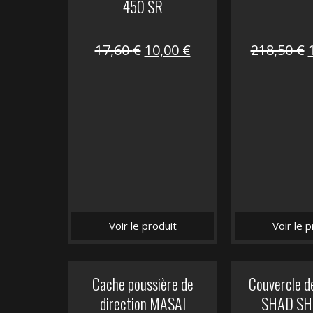
450 SR
Le
Le
17,60
€
10,00
€
218,50
€
prix
prix
initial
actuel
i
était :
est :
é
17,60 €.
10,00 €.
Voir le produit
Voir le p
Cache poussière de
Couvercle d
direction MASAI
SHAD SH5