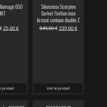
allumage 650
Silencieux Scorpion
MT
Serket Finition inox
brossé conique double Z
1000
Le
Le
Le
Le
€
25,00
€
849,00
€
339,00
€
prix
prix
prix
prix
initial
actuel
initial
actuel
était :
est :
était :
est :
53,40 €.
25,00 €.
849,00 €.
339,00 €.
le produit
Voir le produit