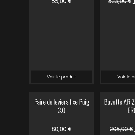
55,00
€
523,00
€
i
é
Voir le produit
Voir le p
Paire de leviers fixe Puig
Bavette AR Z
3.0
ER
80,00
€
205,90
€