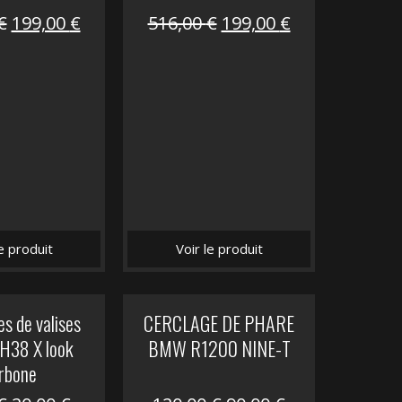
Le
Le
Le
Le
€
199,00
€
516,00
€
199,00
€
prix
prix
prix
prix
initial
actuel
initial
actuel
était :
est :
était :
est :
516,00 €.
199,00 €.
516,00 €.
199,00 €.
le produit
Voir le produit
s de valises
CERCLAGE DE PHARE
H38 X look
BMW R1200 NINE-T
rbone