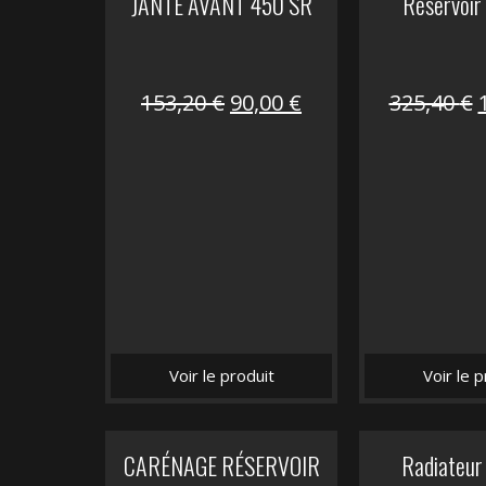
JANTE AVANT 450 SR
Réservoir
Le
Le
153,20
€
90,00
€
325,40
€
prix
prix
initial
actuel
i
était :
est :
é
153,20 €.
90,00 €.
Voir le produit
Voir le p
CARÉNAGE RÉSERVOIR
Radiateur