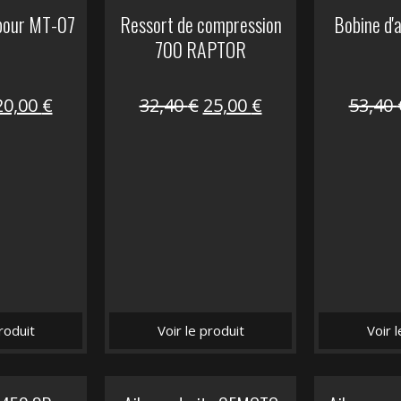
 pour MT-07
Ressort de compression
Bobine d'
700 RAPTOR
Le
Le
Le
Le
20,00
€
32,40
€
25,00
€
53,40
prix
prix
prix
prix
nitial
actuel
initial
actuel
tait :
est :
était :
est :
30,00 €.
20,00 €.
32,40 €.
25,00 €.
roduit
Voir le produit
Voir 