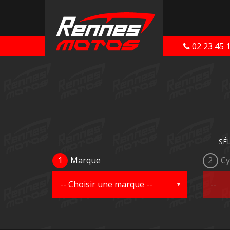
02 23 45 
SÉ
1
Marque
2
Cy