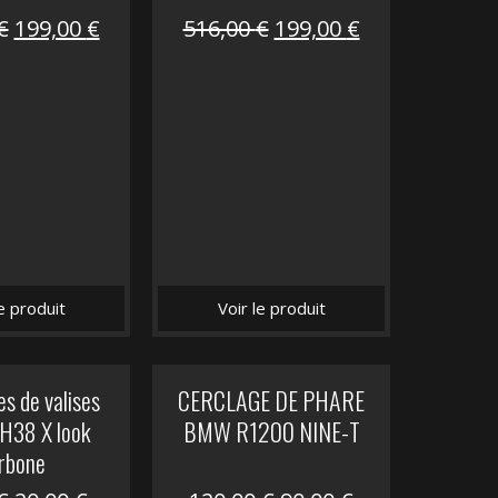
Le
Le
Le
Le
€
199,00
€
516,00
€
199,00
€
prix
prix
prix
prix
initial
actuel
initial
actuel
était :
est :
était :
est :
516,00 €.
199,00 €.
516,00 €.
199,00 €.
le produit
Voir le produit
s de valises
CERCLAGE DE PHARE
H38 X look
BMW R1200 NINE-T
rbone