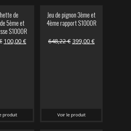
hette de
Jeu de pignon 3ème et
de 5ème et
4ème rapport S1000R
esse S1000R
Le
Le
Le
Le
€
100,00
€
648,22
€
399,00
€
prix
prix
prix
prix
initial
actuel
initial
actuel
était :
est :
était :
est :
169,45 €.
100,00 €.
648,22 €.
399,00 €.
le produit
Voir le produit