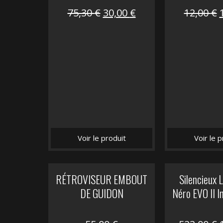
Le
Le
75,30
€
30,00
€
12,00
€
prix
prix
initial
actuel
i
était :
est :
é
75,30 €.
30,00 €.
Voir le produit
Voir le p
RÉTROVISEUR EMBOUT
Silencieux
DE GUIDON
Néro EVO II I