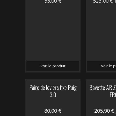
55,00
€
523,00
€
i
é
Voir le produit
Voir le p
Paire de leviers fixe Puig
Bavette AR Z
3.0
ER
80,00
€
205,90
€