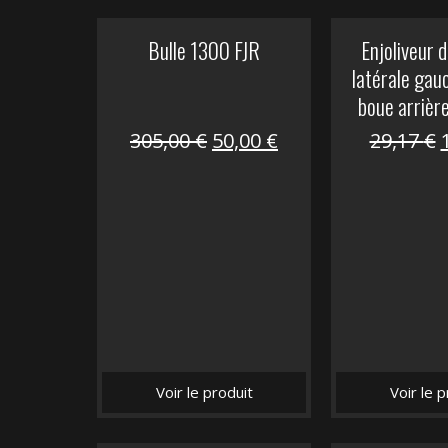
Bulle 1300 FJR
Enjoliveur d
latérale gau
boue arrièr
Le
Le
305,00
€
50,00
€
29,17
€
prix
prix
initial
actuel
i
était :
est :
é
305,00 €.
50,00 €.
Voir le produit
Voir le p