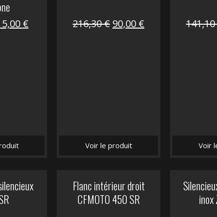
one
Le
Le
Le
Le
15,00
€
216,30
€
90,00
€
141,1
prix
prix
prix
prix
nitial
actuel
initial
actuel
tait :
est :
était :
est :
62,50 €.
15,00 €.
216,30 €.
90,00 €.
roduit
Voir le produit
Voir 
silencieux
Flanc intérieur droit
Silencie
SR
CFMOTO 450 SR
inox