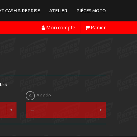
T CASH & REPRISE
ATELIER
PIÈCES MOTO
Mon compte
Panier
LES
4
Année