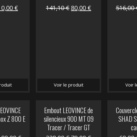
Le
Le
Le
Le
10,00
€
141,10
€
80,00
€
516,00
prix
prix
prix
prix
nitial
actuel
initial
actuel
tait :
est :
était :
est :
12,00 €.
10,00 €.
141,10 €.
80,00 €.
roduit
Voir le produit
Voir 
 LEOVINCE
Embout LEOVINCE de
Couvercle
nox Z 800 E
silencieux 900 MT 09
SHAD S
Tracer / Tracer GT
ca