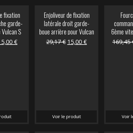
e fixation
Enjoliveur de fixation
Fourc
che garde-
latérale droit garde-
comman
e Vulcan S
boue arrière pour Vulcan
6ème vit
S
Le
Le
Le
Le
15,00
€
29,17
€
15,00
€
169,45
prix
prix
prix
prix
nitial
actuel
initial
actuel
tait :
est :
était :
est :
29,17 €.
15,00 €.
29,17 €.
15,00 €.
roduit
Voir le produit
Voir 