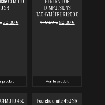
auche CFMOTO
GENERATEUR
50 SR
D'IMPULSIONS
TACHYMÈTRE R1200 C
Le
Le
Le
Le
€
30,00
€
119,69
€
80,00
€
prix
prix
prix
prix
initial
actuel
initial
actuel
était :
est :
était :
est :
59,90 €.
30,00 €.
119,69 €.
80,00 €.
le produit
Voir le produit
it CFMOTO 450
Fourche droite 450 SR