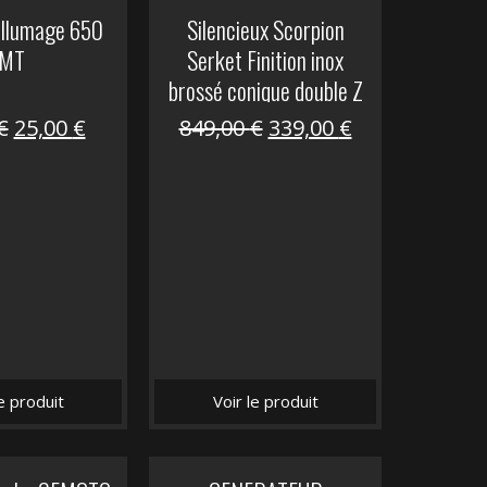
allumage 650
Silencieux Scorpion
MT
Serket Finition inox
brossé conique double Z
1000
Le
Le
Le
Le
€
25,00
€
849,00
€
339,00
€
prix
prix
prix
prix
initial
actuel
initial
actuel
était :
est :
était :
est :
53,40 €.
25,00 €.
849,00 €.
339,00 €.
le produit
Voir le produit