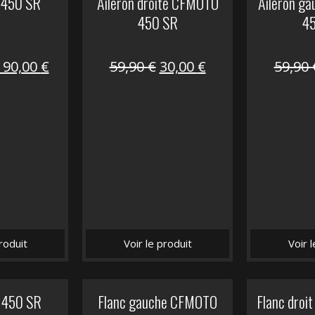
 450 SR
Aileron droite CFMOTO
Aileron g
450 SR
4
Le
Le
Le
Le
190,00
€
59,90
€
30,00
€
59,90
prix
prix
prix
prix
nitial
actuel
initial
actuel
tait :
est :
était :
est :
325,40 €.
190,00 €.
59,90 €.
30,00 €.
roduit
Voir le produit
Voir 
 450 SR
Flanc gauche CFMOTO
Flanc dro