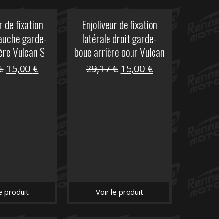
r de fixation
Enjoliveur de fixation
gauche garde-
latérale droit garde-
ère Vulcan S
boue arrière pour Vulcan
S
Le
Le
Le
Le
€
15,00
€
29,17
€
15,00
€
prix
prix
prix
prix
initial
actuel
initial
actuel
était :
est :
était :
est :
29,17 €.
15,00 €.
29,17 €.
15,00 €.
le produit
Voir le produit