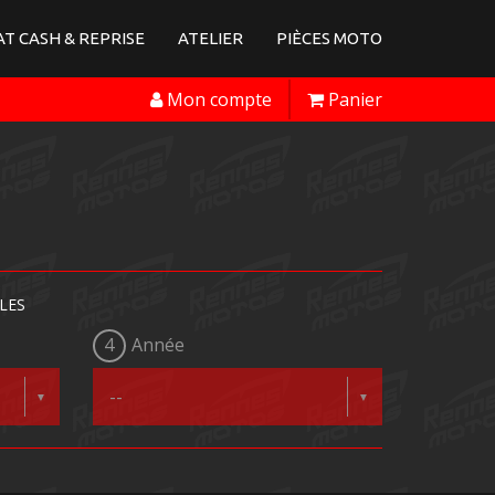
T CASH & REPRISE
ATELIER
PIÈCES MOTO
Mon compte
Panier
LES
4
Année