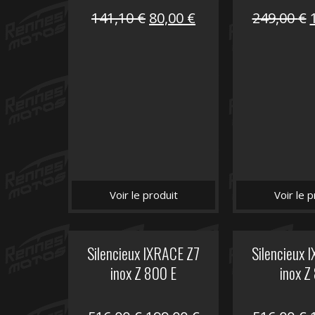
Le
Le
141,10
€
80,00
€
249,00
€
prix
prix
initial
actuel
i
était :
est :
é
141,10 €.
80,00 €.
Voir le produit
Voir le p
Silencieux IXRACE Z7
Silencieux 
inox Z 800 E
inox Z