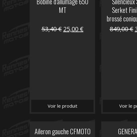
Bobine d'allumage 650
Silencieux
MT
Serket Fini
brossé coniq
10
Le
Le
53,40
€
25,00
€
849,00
€
prix
prix
initial
actuel
i
était :
est :
é
53,40 €.
25,00 €.
Voir le produit
Voir le p
Aileron gauche CFMOTO
GENER