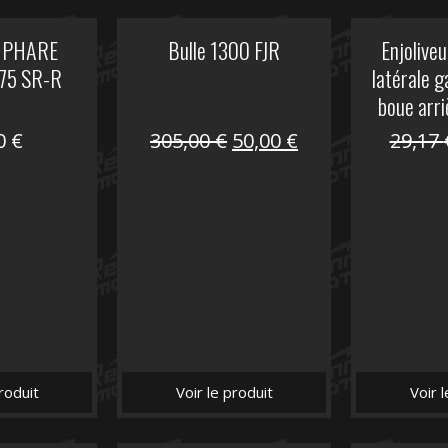
 PHARE
Bulle 1300 FJR
Enjoliveu
75 SR-R
latérale 
boue arri
Le
Le
00
€
305,00
€
50,00
€
29,17
prix
prix
initial
actuel
était :
est :
305,00 €.
50,00 €.
roduit
Voir le produit
Voir 