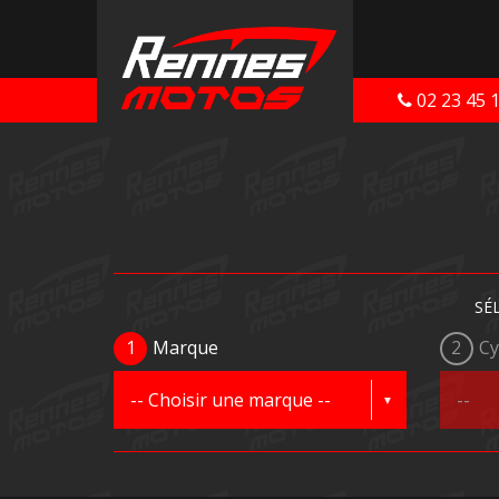
02 23 45 
SÉ
1
Marque
2
Cy