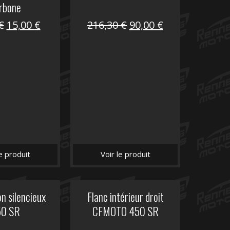
rbone
Le
Le
Le
Le
€
15,00
€
216,30
€
90,00
€
prix
prix
prix
prix
initial
actuel
initial
actuel
était :
est :
était :
est :
62,50 €.
15,00 €.
216,30 €.
90,00 €.
le produit
Voir le produit
n silencieux
Flanc intérieur droit
50 SR
CFMOTO 450 SR