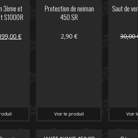
on 3ème et
Protection de neiman
Saut de ve
rt S1000R
450 SR
Le
Le
399,00
€
2,90
€
30,00
prix
prix
nitial
actuel
tait :
est :
648,22 €.
399,00 €.
roduit
Voir le produit
Voir 