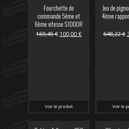
Fourchette de
Jeu de pign
commande 5ème et
4ème rappo
6ème vitesse S1000R
Le
Le
169,45
€
100,00
€
648,22
€
prix
prix
initial
actuel
i
était :
est :
é
169,45 €.
100,00 €.
Voir le produit
Voir le p