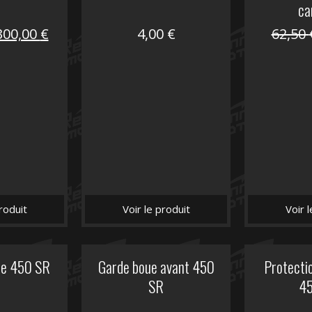
ca
Le
Le
300,00
€
4,00
€
62,50
prix
prix
nitial
actuel
tait :
est :
672,00 €.
300,00 €.
roduit
Voir le produit
Voir 
he 450 SR
Garde boue avant 450
Protectio
SR
4