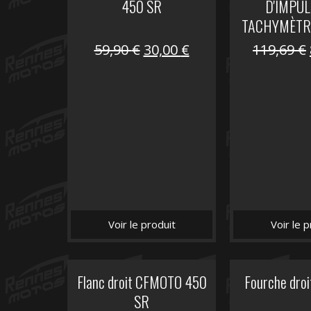
450 SR
D'IMPUL
TACHYMÈTR
Le
Le
59,90
€
30,00
€
119,69
€
prix
prix
initial
actuel
était :
est :
59,90 €.
30,00 €.
Voir le produit
Voir le p
Flanc droit CFMOTO 450
Fourche dro
SR