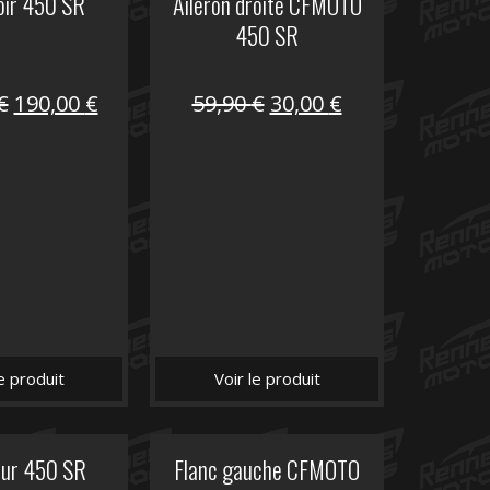
oir 450 SR
Aileron droite CFMOTO
450 SR
Le
Le
Le
Le
€
190,00
€
59,90
€
30,00
€
prix
prix
prix
prix
initial
actuel
initial
actuel
était :
est :
était :
est :
325,40 €.
190,00 €.
59,90 €.
30,00 €.
le produit
Voir le produit
eur 450 SR
Flanc gauche CFMOTO