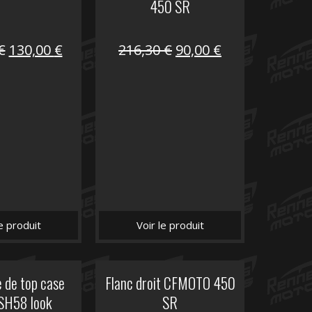
450 SR
Le
Le
Le
Le
€
130,00
€
216,30
€
90,00
€
prix
prix
prix
prix
initial
actuel
initial
actuel
était :
est :
était :
est :
218,50 €.
130,00 €.
216,30 €.
90,00 €.
le produit
Voir le produit
 de top case
Flanc droit CFMOTO 450
SH58 look
SR