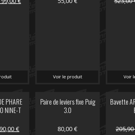
Le
Le
199,00
€
55,00
€
523,00
prix
prix
nitial
actuel
tait :
est :
516,00 €.
199,00 €.
roduit
Voir le produit
Voir 
DE PHARE
Paire de leviers fixe Puig
Bavette A
 NINE-T
3.0
Le
Le
90,00
€
80,00
€
205,9