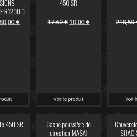
SIONS
450 SR
E R1200 C
Le
Le
Le
Le
80,00
€
17,60
€
10,00
€
218,50
prix
prix
prix
prix
initial
actuel
initial
actuel
était :
est :
était :
est :
119,69 €.
80,00 €.
17,60 €.
10,00 €.
roduit
Voir le produit
Voir 
ite 450 SR
Cache poussière de
Couvercle
direction MASAI
SHAD 