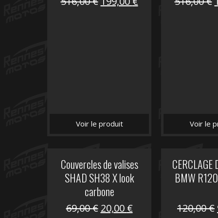
Le
Le
516,00
€
199,00
€
516,00
€
prix
prix
initial
actuel
i
était :
est :
é
516,00 €.
199,00 €.
Voir le produit
Voir le p
Couvercles de valises
CERCLAGE 
SHAD SH38 X look
BMW R1200
carbone
Le
Le
69,00
€
20,00
€
120,00
€