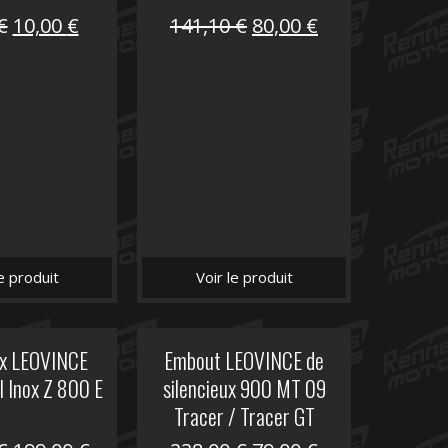
Le
Le
Le
Le
€
10,00
€
141,10
€
80,00
€
prix
prix
prix
prix
initial
actuel
initial
actuel
était :
est :
était :
est :
12,00 €.
10,00 €.
141,10 €.
80,00 €.
le produit
Voir le produit
ux LEOVINCE
Embout LEOVINCE de
I Inox Z 800 E
silencieux 900 MT 09
Tracer / Tracer GT