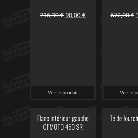
Le
Le
216,30
€
90,00
€
672,00
€
prix
prix
initial
actuel
i
était :
est :
é
216,30 €.
90,00 €.
Voir le produit
Voir le p
Flanc intérieur gauche
Té de fourc
CFMOTO 450 SR