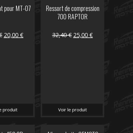
nt pour MT-07
Ressort de compression
700 RAPTOR
Le
Le
Le
Le
€
20,00
€
32,40
€
25,00
€
prix
prix
prix
prix
initial
actuel
initial
actuel
était :
est :
était :
est :
30,00 €.
20,00 €.
32,40 €.
25,00 €.
le produit
Voir le produit