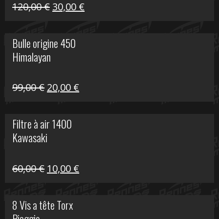
Himalayan
Le
Le
120,00
€
30,00
€
prix
prix
initial
actuel
Bulle origine 450
était :
est :
Himalayan
120,00 €.
30,00 €.
Le
Le
99,00
€
20,00
€
prix
prix
initial
actuel
Filtre à air 1400
était :
est :
Kawasaki
99,00 €.
20,00 €.
Le
Le
60,00
€
10,00
€
prix
prix
initial
actuel
8 Vis a tête Torx
était :
est :
Piaggio