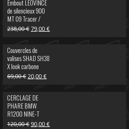
Embout LEOVINCE
était :
est :
de silencieux 900
523,00 €.
199,00 €.
MT 09 Tracer /
Tracer GT
Le
Le
238,00
€
79,00
€
prix
prix
initial
actuel
Couvercles de
était :
est :
valises SHAD SH38
238,00 €.
79,00 €.
X look carbone
Le
Le
69,00
€
20,00
€
prix
prix
initial
actuel
CERCLAGE DE
était :
est :
PHARE BMW
69,00 €.
20,00 €.
R1200 NINE-T
Le
Le
120,00
€
90,00
€