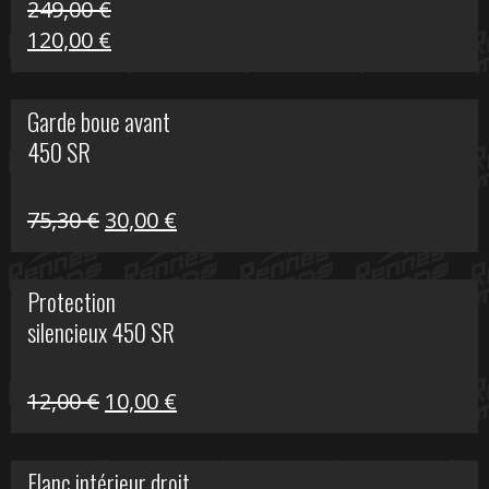
249,00
€
Le
Le
120,00
€
prix
prix
initial
actuel
Garde boue avant
était :
est :
450 SR
249,00 €.
120,00 €.
Le
Le
75,30
€
30,00
€
prix
prix
initial
actuel
Protection
était :
est :
silencieux 450 SR
75,30 €.
30,00 €.
Le
Le
12,00
€
10,00
€
prix
prix
initial
actuel
Flanc intérieur droit