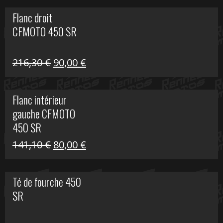
initial
actuel
Flanc droit
était :
est :
CFMOTO 450 SR
62,50 €.
15,00 €.
Le
Le
216,30
€
90,00
€
prix
prix
initial
actuel
Flanc intérieur
était :
est :
gauche CFMOTO
216,30 €.
90,00 €.
450 SR
Le
Le
141,10
€
80,00
€
prix
prix
initial
actuel
Té de fourche 450
était :
est :
SR
141,10 €.
80,00 €.