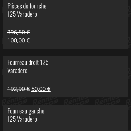
Pièces de fourche
était :
est :
125 Varadero
60,00 €.
20,00 €.
396,50
€
Le
Le
100,00
€
prix
prix
initial
actuel
Fourreau droit 125
était :
est :
Varadero
396,50 €.
100,00 €.
Le
Le
192,90
€
50,00
€
prix
prix
initial
actuel
Fourreau gauche
était :
est :
125 Varadero
192,90 €.
50,00 €.