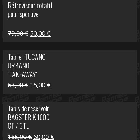
Rétroviseur rotatif
était :
est :
pour sportive
11,15 €.
5,00 €.
Le
Le
79,00
€
50,00
€
prix
prix
initial
actuel
Tablier TUCANO
était :
est :
URBANO
79,00 €.
50,00 €.
"TAKEAWAY"
Le
Le
63,00
€
15,00
€
prix
prix
initial
actuel
Tapis de réservoir
était :
est :
BAGSTER K 1600
63,00 €.
15,00 €.
GT / GTL
Le
Le
165,00
€
60,00
€