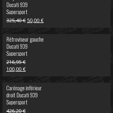
Ducati 939
325,40 €.
60,00 €.
Supersport
Le
Le
325,40
€
50,00
€
prix
prix
initial
actuel
Rétroviseur gauche
était :
est :
Ducati 939
325,40 €.
50,00 €.
Supersport
216,95
€
Le
Le
100,00
€
prix
prix
initial
actuel
Carénage inférieur
était :
est :
droit Ducati 939
216,95 €.
100,00 €.
Supersport
426,20
€