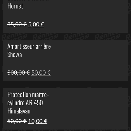
Hornet
76,20 €.
20,00 €.
Le
Le
35,00
€
5,00
€
prix
prix
initial
actuel
Amortisseur arrière
était :
est :
Showa
35,00 €.
5,00 €.
Le
Le
300,00
€
50,00
€
prix
prix
initial
actuel
Protection maître-
était :
est :
cylindre AR 450
300,00 €.
50,00 €.
Himalayan
Le
Le
50,00
€
10,00
€
prix
prix