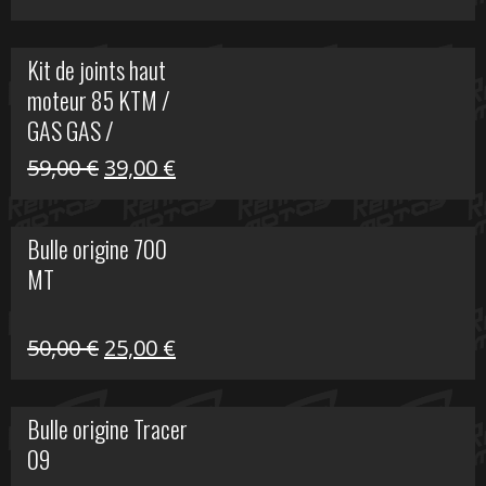
prix
prix
initial
actuel
Kit de joints haut
était :
est :
moteur 85 KTM /
165,00 €.
60,00 €.
GAS GAS /
HUSQVARNA
Le
Le
59,00
€
39,00
€
prix
prix
initial
actuel
Bulle origine 700
était :
est :
MT
59,00 €.
39,00 €.
Le
Le
50,00
€
25,00
€
prix
prix
initial
actuel
Bulle origine Tracer
était :
est :
09
50,00 €.
25,00 €.