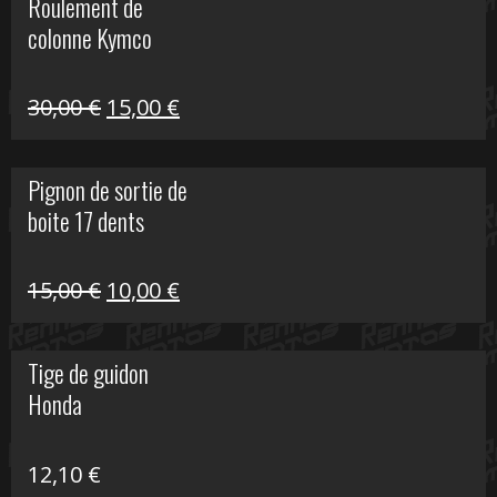
Roulement de
était :
est :
colonne Kymco
106,00 €.
50,00 €.
Le
Le
30,00
€
15,00
€
prix
prix
initial
actuel
Pignon de sortie de
était :
est :
boite 17 dents
30,00 €.
15,00 €.
Le
Le
15,00
€
10,00
€
prix
prix
initial
actuel
Tige de guidon
était :
est :
Honda
15,00 €.
10,00 €.
12,10
€