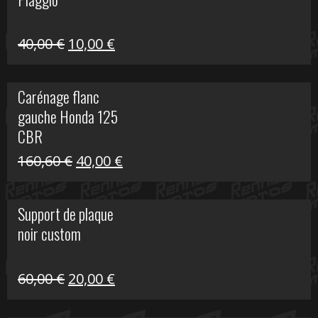
60,00 €.
10,00 €.
Le
Le
40,00
€
10,00
€
prix
prix
initial
actuel
Carénage flanc
était :
est :
gauche Honda 125
40,00 €.
10,00 €.
CBR
Le
Le
160,60
€
40,00
€
prix
prix
initial
actuel
Support de plaque
était :
est :
noir custom
160,60 €.
40,00 €.
Le
Le
60,00
€
20,00
€
prix
prix
initial
actuel