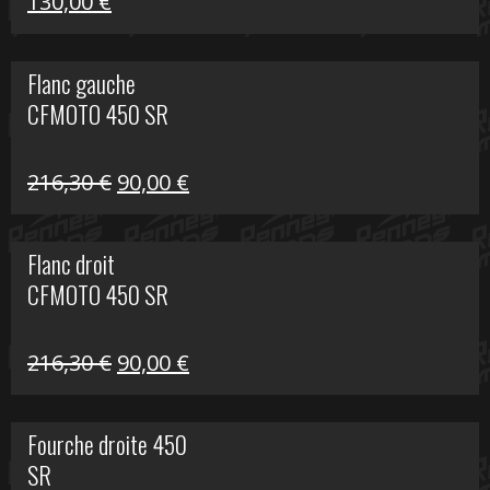
Le
Le
130,00
€
prix
prix
initial
actuel
Flanc gauche
était :
est :
CFMOTO 450 SR
218,50 €.
130,00 €.
Le
Le
216,30
€
90,00
€
prix
prix
initial
actuel
Flanc droit
était :
est :
CFMOTO 450 SR
216,30 €.
90,00 €.
Le
Le
216,30
€
90,00
€
prix
prix
initial
actuel
Fourche droite 450
était :
est :
SR
216,30 €.
90,00 €.