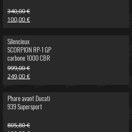
340,00
€
Le
Le
100,00
€
prix
prix
initial
actuel
Silencieux
était :
est :
SCORPION RP-1 GP
340,00 €.
100,00 €.
carbone 1000 CBR
RR
999,00
€
Le
Le
249,00
€
prix
prix
initial
actuel
Phare avant Ducati
était :
est :
939 Supersport
999,00 €.
249,00 €.
805,80
€