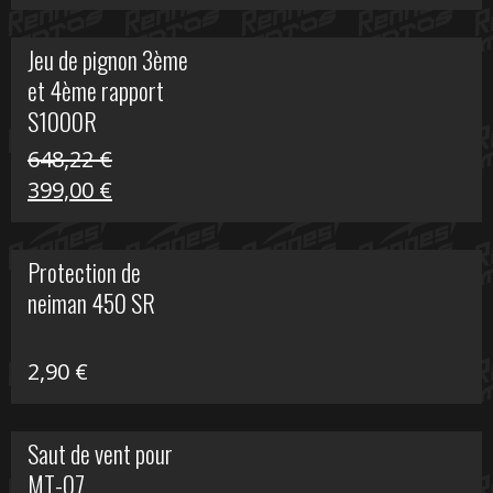
prix
prix
initial
actuel
Jeu de pignon 3ème
était :
est :
et 4ème rapport
169,45 €.
100,00 €.
S1000R
648,22
€
Le
Le
399,00
€
prix
prix
initial
actuel
Protection de
était :
est :
neiman 450 SR
648,22 €.
399,00 €.
2,90
€
Saut de vent pour
MT-07