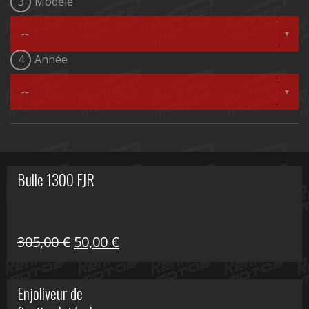
3
Modèle
4
Année
Bulle 1300 FJR
Le
Le
305,00
€
50,00
€
prix
prix
initial
actuel
Enjoliveur de
était :
est :