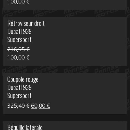
Le
Le
100,00
€
prix
prix
initial
actuel
Rétroviseur droit
était :
est :
Ducati 939
805,80 €.
100,00 €.
Supersport
216,95
€
Le
Le
100,00
€
prix
prix
initial
actuel
Coupole rouge
était :
est :
Ducati 939
216,95 €.
100,00 €.
Supersport
Le
Le
325,40
€
60,00
€
prix
prix
initial
actuel
Béquille latérale
était :
est :