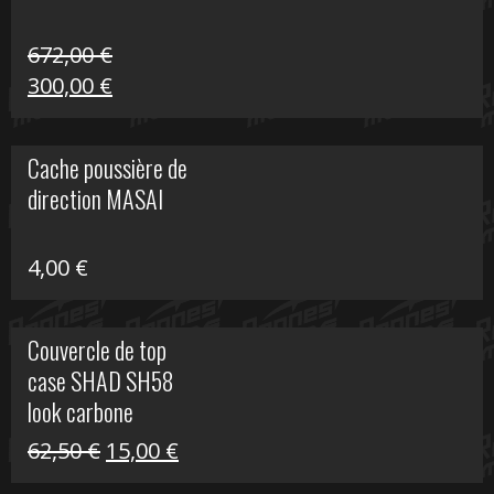
672,00
€
Le
Le
300,00
€
prix
prix
initial
actuel
Cache poussière de
était :
est :
direction MASAI
672,00 €.
300,00 €.
4,00
€
Couvercle de top
case SHAD SH58
look carbone
Le
Le
62,50
€
15,00
€
prix
prix