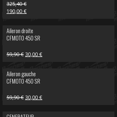
325,40
€
Le
Le
190,00
€
prix
prix
initial
actuel
Aileron droite
était :
est :
CFMOTO 450 SR
325,40 €.
190,00 €.
Le
Le
59,90
€
30,00
€
prix
prix
initial
actuel
Aileron gauche
était :
est :
CFMOTO 450 SR
59,90 €.
30,00 €.
Le
Le
59,90
€
30,00
€
prix
prix
initial
actuel
GENERATEUR