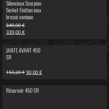
Silencieux Scorpion
était :
est :
Serket Finition inox
53,40 €.
25,00 €.
brossé conique
double Z 1000
849,00
€
Le
Le
339,00
€
prix
prix
initial
actuel
JANTE AVANT 450
était :
est :
SR
849,00 €.
339,00 €.
Le
Le
153,20
€
90,00
€
prix
prix
initial
actuel
Réservoir 450 SR
était :
est :
153,20 €.
90,00 €.