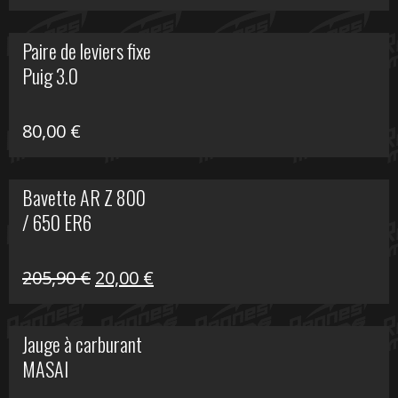
prix
prix
initial
actuel
Paire de leviers fixe
était :
est :
Puig 3.0
120,00 €.
90,00 €.
80,00
€
Bavette AR Z 800
/ 650 ER6
Le
Le
205,90
€
20,00
€
prix
prix
initial
actuel
Jauge à carburant
était :
est :
MASAI
205,90 €.
20,00 €.