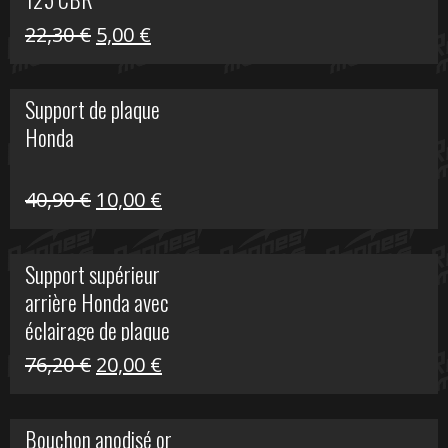
Le
Le
22,30
€
5,00
€
prix
prix
initial
actuel
Support de plaque
était :
est :
Honda
22,30 €.
5,00 €.
Le
Le
40,90
€
10,00
€
prix
prix
initial
actuel
Support supérieur
était :
est :
arrière Honda avec
40,90 €.
10,00 €.
éclairage de plaque
Le
Le
76,20
€
20,00
€
prix
prix
initial
actuel
Bouchon anodisé or
était :
est :