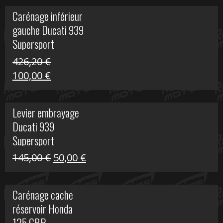
initial
actuel
Carénage inférieur
était :
est :
gauche Ducati 939
449,24 €.
100,00 €.
Supersport
426,20
€
Le
Le
100,00
€
prix
prix
initial
actuel
Levier embrayage
était :
est :
Ducati 939
426,20 €.
100,00 €.
Supersport
Le
Le
145,00
€
50,00
€
prix
prix
initial
actuel
Carénage cache
était :
est :
réservoir Honda
145,00 €.
50,00 €.
125 CBR