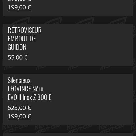
Le
Le
199,00
€
prix
prix
initial
actuel
RÉTROVISEUR
était :
est :
EMBOUT DE
516,00 €.
199,00 €.
GUIDON
55,00
€
Silencieux
LEOVINCE Néro
EVO II Inox Z 800 E
523,00
€
Le
Le
199,00
€
prix
prix
initial
actuel