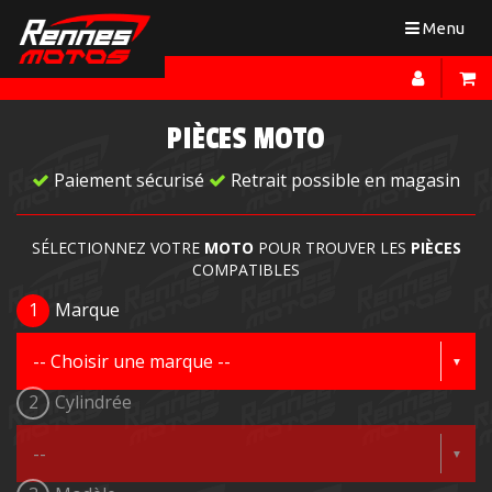
Toggle
Menu
navigation
PIÈCES MOTO
Paiement sécurisé
Retrait possible en magasin
SÉLECTIONNEZ VOTRE
MOTO
POUR TROUVER LES
PIÈCES
COMPATIBLES
1
Marque
2
Cylindrée