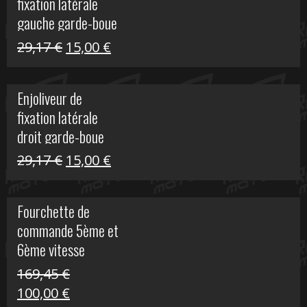
fixation latérale
305,00 €.
50,00 €.
gauche garde-boue
arrière Vulcan S
Le
Le
29,17
€
15,00
€
prix
prix
initial
actuel
Enjoliveur de
était :
est :
fixation latérale
29,17 €.
15,00 €.
droit garde-boue
arrière pour Vulcan
Le
Le
29,17
€
15,00
€
S
prix
prix
initial
actuel
Fourchette de
était :
est :
commande 5ème et
29,17 €.
15,00 €.
6ème vitesse
S1000R
169,45
€
Le
Le
100,00
€