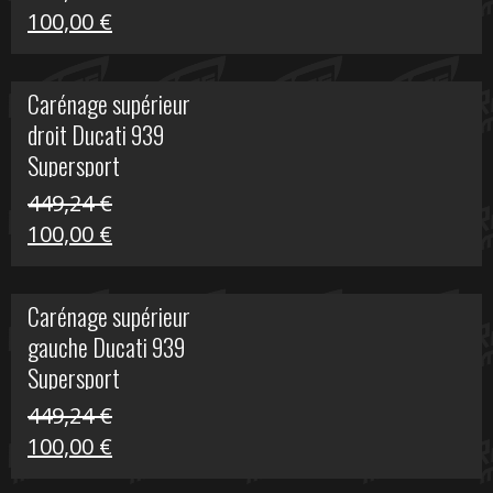
Le
Le
100,00
€
prix
prix
initial
actuel
Carénage supérieur
était :
est :
droit Ducati 939
426,20 €.
100,00 €.
Supersport
449,24
€
Le
Le
100,00
€
prix
prix
initial
actuel
Carénage supérieur
était :
est :
gauche Ducati 939
449,24 €.
100,00 €.
Supersport
449,24
€
Le
Le
100,00
€
prix
prix