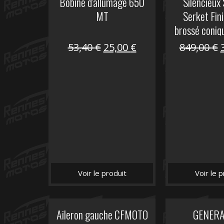
Bobine d'allumage 650
Silencieux
MT
Serket Fini
brossé coniq
10
Le
Le
53,40
€
25,00
€
849,00
€
prix
prix
initial
actuel
i
était :
est :
é
53,40 €.
25,00 €.
Voir le produit
Voir le p
Aileron gauche CFMOTO
GENER