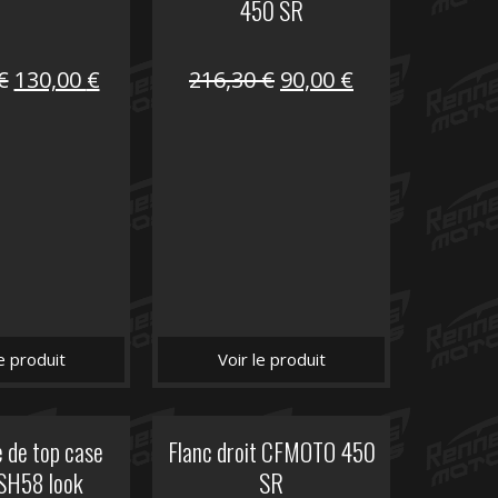
450 SR
Le
Le
Le
Le
€
130,00
€
216,30
€
90,00
€
prix
prix
prix
prix
initial
actuel
initial
actuel
était :
est :
était :
est :
218,50 €.
130,00 €.
216,30 €.
90,00 €.
le produit
Voir le produit
 de top case
Flanc droit CFMOTO 450
SH58 look
SR