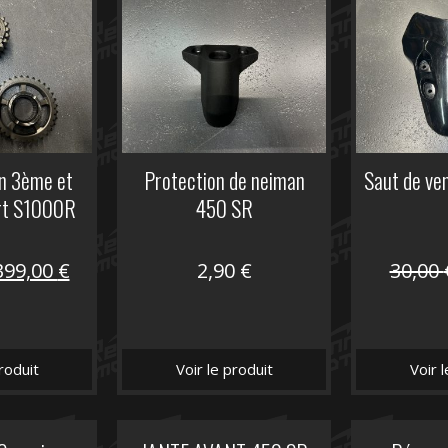
on 3ème et
Protection de neiman
Saut de ve
rt S1000R
450 SR
Le
Le
399,00
€
2,90
€
30,00
prix
prix
nitial
actuel
tait :
est :
roduit
Voir le produit
Voir 
648,22 €.
399,00 €.