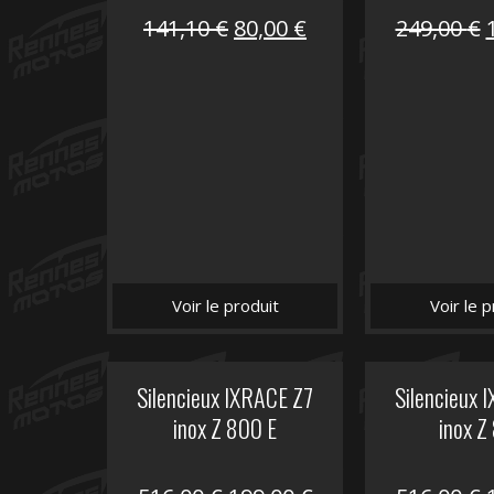
Le
Le
141,10
€
80,00
€
249,00
€
prix
prix
initial
actuel
i
était :
est :
é
141,10 €.
80,00 €.
Voir le produit
Voir le p
Silencieux IXRACE Z7
Silencieux 
inox Z 800 E
inox Z