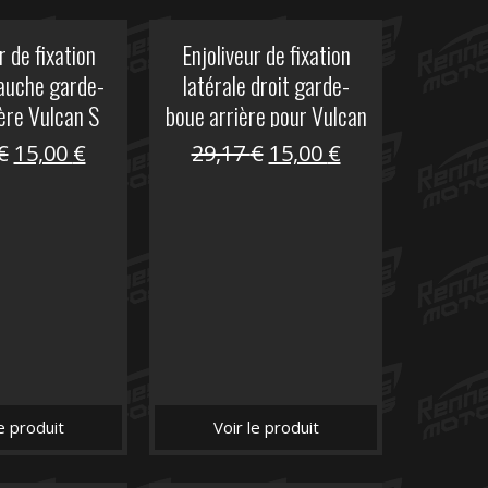
r de fixation
Enjoliveur de fixation
gauche garde-
latérale droit garde-
ère Vulcan S
boue arrière pour Vulcan
S
Le
Le
Le
Le
€
15,00
€
29,17
€
15,00
€
prix
prix
prix
prix
initial
actuel
initial
actuel
était :
est :
était :
est :
29,17 €.
15,00 €.
29,17 €.
15,00 €.
le produit
Voir le produit