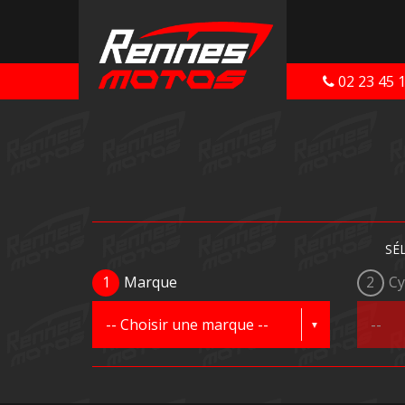
02 23 45 
SÉ
1
Marque
2
Cy