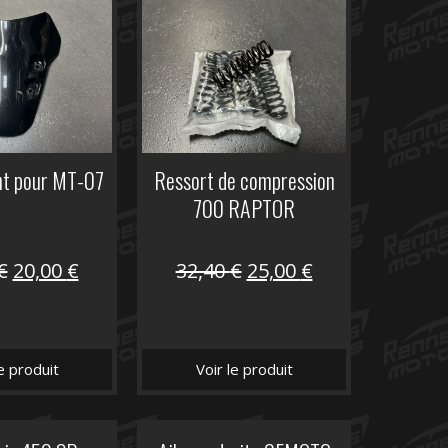
nt pour MT-07
Ressort de compression
700 RAPTOR
Le
Le
Le
Le
€
20,00
€
32,40
€
25,00
€
prix
prix
prix
prix
initial
actuel
initial
actuel
était :
est :
était :
est :
le produit
Voir le produit
30,00 €.
20,00 €.
32,40 €.
25,00 €.