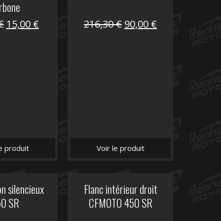
rbone
Le
Le
Le
Le
€
15,00
€
216,30
€
90,00
€
prix
prix
prix
prix
initial
actuel
initial
actuel
était :
est :
était :
est :
62,50 €.
15,00 €.
216,30 €.
90,00 €.
le produit
Voir le produit
n silencieux
Flanc intérieur droit
50 SR
CFMOTO 450 SR