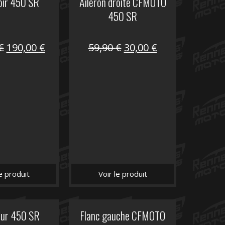
oir 450 SR
Aileron droite CFMOTO
450 SR
Le
Le
Le
Le
€
190,00
€
59,90
€
30,00
€
prix
prix
prix
prix
initial
actuel
initial
actuel
était :
est :
était :
est :
325,40 €.
190,00 €.
59,90 €.
30,00 €.
le produit
Voir le produit
eur 450 SR
Flanc gauche CFMOTO