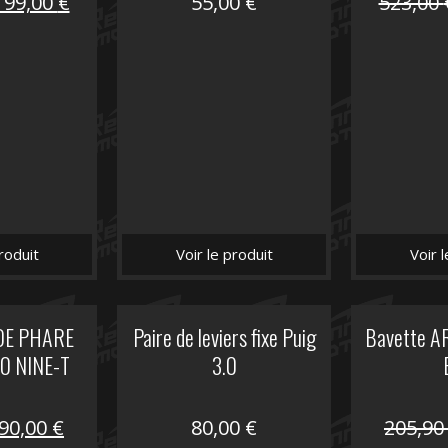
Le
Le
199,00
€
55,00
€
523,00
prix
prix
nitial
actuel
tait :
est :
516,00 €.
199,00 €.
roduit
Voir le produit
Voir 
DE PHARE
Paire de leviers fixe Puig
Bavette A
 NINE-T
3.0
Le
Le
90,00
€
80,00
€
205,9