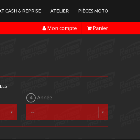
T CASH & REPRISE
ATELIER
PIÈCES MOTO
Mon compte
Panier
LES
4
Année