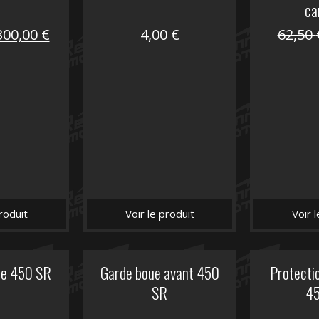
ca
Le
Le
300,00
€
4,00
€
62,50
prix
prix
nitial
actuel
tait :
est :
672,00 €.
300,00 €.
roduit
Voir le produit
Voir 
he 450 SR
Garde boue avant 450
Protectio
SR
4