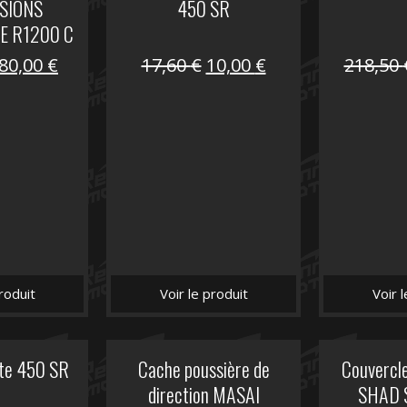
SIONS
450 SR
E R1200 C
Le
Le
Le
Le
80,00
€
17,60
€
10,00
€
218,50
prix
prix
prix
prix
initial
actuel
initial
actuel
était :
est :
était :
est :
119,69 €.
80,00 €.
17,60 €.
10,00 €.
roduit
Voir le produit
Voir 
ite 450 SR
Cache poussière de
Couvercle
direction MASAI
SHAD 