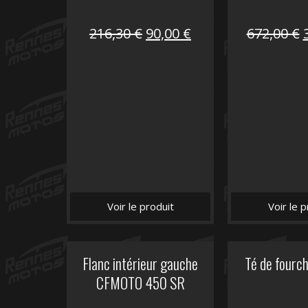
Le
Le
216,30
€
90,00
€
672,00
€
prix
prix
initial
actuel
i
était :
est :
é
216,30 €.
90,00 €.
Voir le produit
Voir le p
Flanc intérieur gauche
Té de fourc
CFMOTO 450 SR