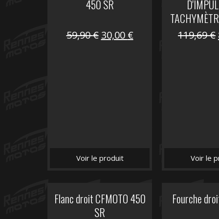
450 SR
D'IMPUL
TACHYMÈTR
Le
Le
59,90
€
30,00
€
119,69
€
prix
prix
initial
actuel
était :
est :
59,90 €.
30,00 €.
Voir le produit
Voir le p
Flanc droit CFMOTO 450
Fourche dro
SR