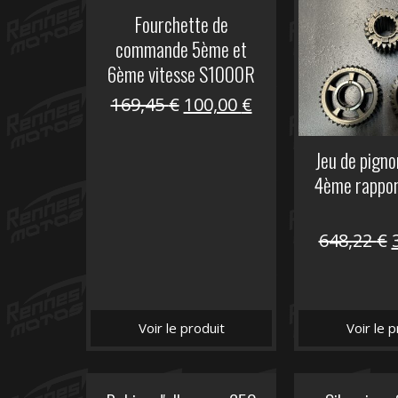
Fourchette de
commande 5ème et
6ème vitesse S1000R
Le
Le
169,45
€
100,00
€
prix
prix
initial
actuel
Jeu de pign
était :
est :
4ème rappo
169,45 €.
100,00 €.
648,22
€
i
é
Voir le produit
Voir le p