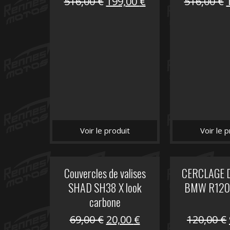
Le
Le
516,00
€
199,00
€
516,00
€
prix
prix
initial
actuel
i
était :
est :
é
516,00 €.
199,00 €.
Voir le produit
Voir le p
Couvercles de valises
CERCLAGE 
SHAD SH38 X look
BMW R1200
carbone
Le
Le
69,00
€
20,00
€
120,00
€