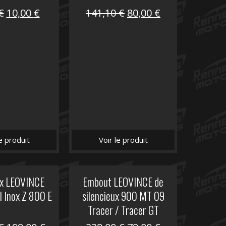
Le
Le
Le
Le
€
10,00
€
141,10
€
80,00
€
prix
prix
prix
prix
initial
actuel
initial
actuel
était :
est :
était :
est :
12,00 €.
10,00 €.
141,10 €.
80,00 €.
le produit
Voir le produit
ux LEOVINCE
Embout LEOVINCE de
I Inox Z 800 E
silencieux 900 MT 09
Tracer / Tracer GT