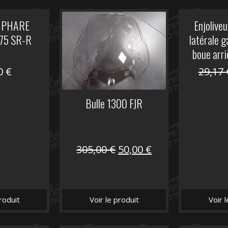
 PHARE
Enjoliveu
75 SR-R
latérale 
boue arri
00
€
29,17
Bulle 1300 FJR
Le
Le
305,00
€
50,00
€
prix
prix
initial
actuel
était :
est :
roduit
Voir le produit
Voir 
305,00 €.
50,00 €.