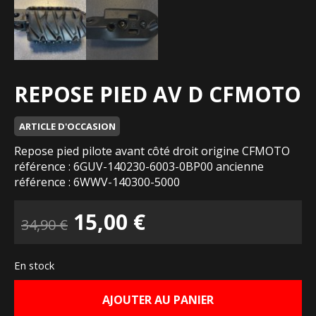
REPOSE PIED AV D CFMOTO
ARTICLE D'OCCASION
Repose pied pilote avant côté droit origine CFMOTO
référence : 6GUV-140230-6003-0BP00 ancienne
référence : 6WWV-140300-5000
Le
Le
15,00
€
34,90
€
prix
prix
En stock
initial
actuel
AJOUTER AU PANIER
était :
est :