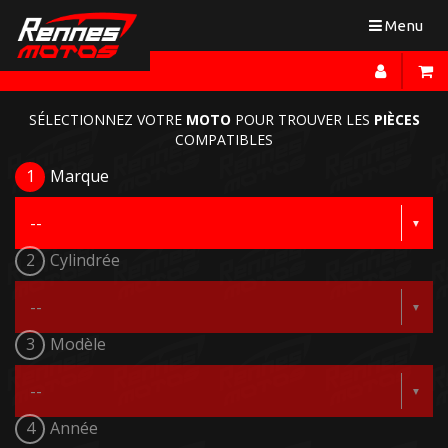
Toggle
Menu
navigation
SÉLECTIONNEZ VOTRE
MOTO
POUR TROUVER LES
PIÈCES
COMPATIBLES
1
Marque
2
Cylindrée
3
Modèle
4
Année