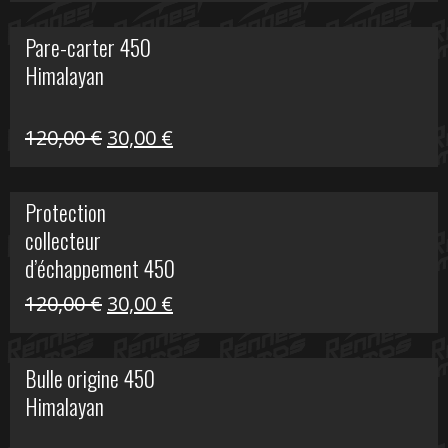
initial
actuel
Pare-carter 450
était :
est :
Himalayan
100,00 €.
20,00 €.
Le
Le
120,00
€
30,00
€
prix
prix
initial
actuel
Protection
était :
est :
collecteur
120,00 €.
30,00 €.
d’échappement 450
Himalayan
Le
Le
120,00
€
30,00
€
prix
prix
initial
actuel
Bulle origine 450
était :
est :
Himalayan
120,00 €.
30,00 €.