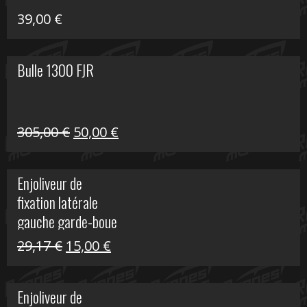
39,00
€
Bulle 1300 FJR
Le
Le
305,00
€
50,00
€
prix
prix
initial
actuel
Enjoliveur de
était :
est :
fixation latérale
305,00 €.
50,00 €.
gauche garde-boue
arrière Vulcan S
Le
Le
29,17
€
15,00
€
prix
prix
initial
actuel
Enjoliveur de
était :
est :