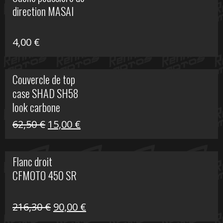
était :
est :
direction MASAI
672,00 €.
300,00 €.
4,00
€
Couvercle de top
case SHAD SH58
look carbone
Le
Le
62,50
€
15,00
€
prix
prix
initial
actuel
Flanc droit
était :
est :
CFMOTO 450 SR
62,50 €.
15,00 €.
Le
Le
216,30
€
90,00
€
prix
prix