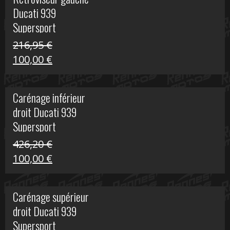
était :
est :
Ducati 939
325,40 €.
50,00 €.
Supersport
216,95
€
Le
Le
100,00
€
prix
prix
initial
actuel
Carénage inférieur
était :
est :
droit Ducati 939
216,95 €.
100,00 €.
Supersport
426,20
€
Le
Le
100,00
€
prix
prix
initial
actuel
Carénage supérieur
était :
est :
droit Ducati 939
426,20 €.
100,00 €.
Supersport