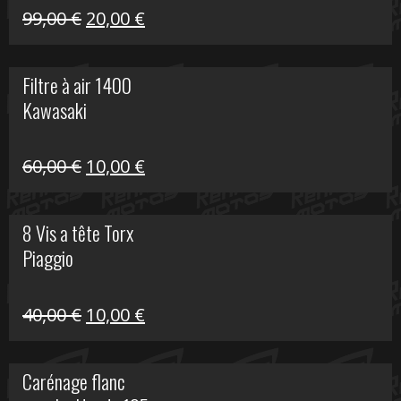
Le
Le
99,00
€
20,00
€
prix
prix
initial
actuel
Filtre à air 1400
était :
est :
Kawasaki
99,00 €.
20,00 €.
Le
Le
60,00
€
10,00
€
prix
prix
initial
actuel
8 Vis a tête Torx
était :
est :
Piaggio
60,00 €.
10,00 €.
Le
Le
40,00
€
10,00
€
prix
prix
initial
actuel
Carénage flanc
était :
est :