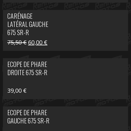
prix
prix
initial
actuel
CARÉNAGE
était :
est :
LATÉRAL GAUCHE
75,50 €.
60,00 €.
675 SR-R
Le
Le
75,50
€
60,00
€
prix
prix
initial
actuel
ECOPE DE PHARE
était :
est :
DROITE 675 SR-R
75,50 €.
60,00 €.
39,00
€
ECOPE DE PHARE
GAUCHE 675 SR-R