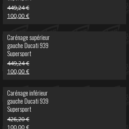
449,24
€
Le
Le
100,00
€
prix
prix
initial
actuel
Carénage supérieur
était :
est :
gauche Ducati 939
449,24 €.
100,00 €.
Supersport
449,24
€
Le
Le
100,00
€
prix
prix
initial
actuel
Carénage inférieur
était :
est :
gauche Ducati 939
449,24 €.
100,00 €.
Supersport
426,20
€
Le
Le
100,00
€