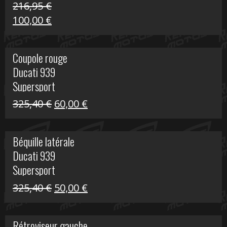
216,95
€
Le
Le
100,00
€
prix
prix
initial
actuel
Coupole rouge
était :
est :
Ducati 939
216,95 €.
100,00 €.
Supersport
Le
Le
325,40
€
60,00
€
prix
prix
initial
actuel
Béquille latérale
était :
est :
Ducati 939
325,40 €.
60,00 €.
Supersport
Le
Le
325,40
€
50,00
€
prix
prix
initial
actuel
Rétroviseur gauche