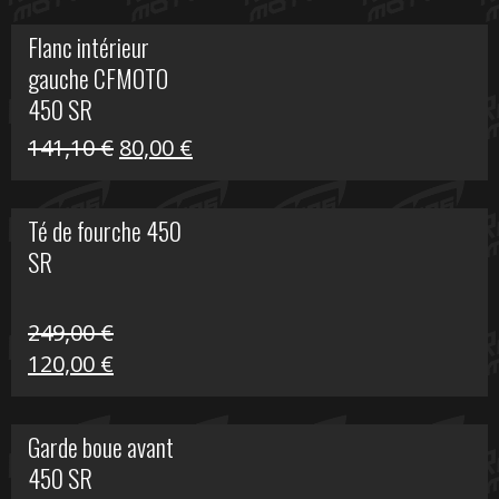
initial
actuel
Flanc intérieur
était :
est :
gauche CFMOTO
216,30 €.
90,00 €.
450 SR
Le
Le
141,10
€
80,00
€
prix
prix
initial
actuel
Té de fourche 450
était :
est :
SR
141,10 €.
80,00 €.
249,00
€
Le
Le
120,00
€
prix
prix
initial
actuel
Garde boue avant
était :
est :
450 SR
249,00 €.
120,00 €.