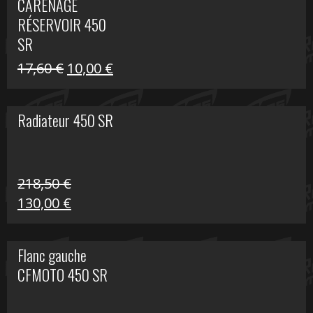
CARÉNAGE
était :
est :
RÉSERVOIR 450
119,69 €.
80,00 €.
SR
Le
Le
17,60
€
10,00
€
prix
prix
initial
actuel
Radiateur 450 SR
était :
est :
17,60 €.
10,00 €.
218,50
€
Le
Le
130,00
€
prix
prix
initial
actuel
Flanc gauche
était :
est :
CFMOTO 450 SR
218,50 €.
130,00 €.