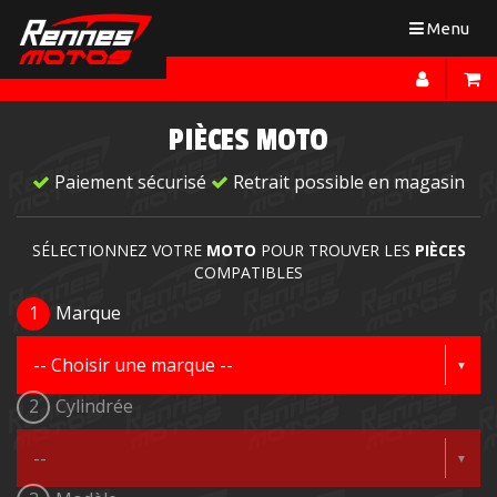
Toggle
Menu
navigation
PIÈCES MOTO
Paiement sécurisé
Retrait possible en magasin
SÉLECTIONNEZ VOTRE
MOTO
POUR TROUVER LES
PIÈCES
COMPATIBLES
1
Marque
2
Cylindrée