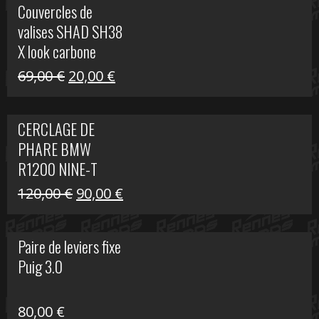
Couvercles de
était :
est :
valises SHAD SH38
238,00 €.
79,00 €.
X look carbone
Le
Le
69,00
€
20,00
€
prix
prix
initial
actuel
CERCLAGE DE
était :
est :
PHARE BMW
69,00 €.
20,00 €.
R1200 NINE-T
Le
Le
120,00
€
90,00
€
prix
prix
initial
actuel
Paire de leviers fixe
était :
est :
Puig 3.0
120,00 €.
90,00 €.
80,00
€