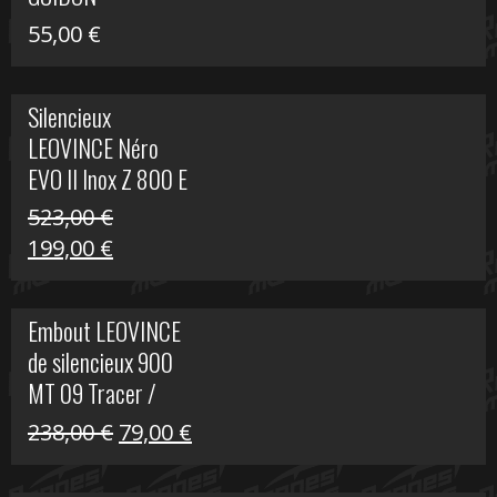
55,00
€
Silencieux
LEOVINCE Néro
EVO II Inox Z 800 E
523,00
€
Le
Le
199,00
€
prix
prix
initial
actuel
Embout LEOVINCE
était :
est :
de silencieux 900
523,00 €.
199,00 €.
MT 09 Tracer /
Tracer GT
Le
Le
238,00
€
79,00
€
prix
prix
initial
actuel