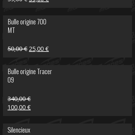
prix
prix
initial
actuel
Bulle origine 700
était :
est :
MT
59,00 €.
39,00 €.
Le
Le
50,00
€
25,00
€
prix
prix
initial
actuel
Bulle origine Tracer
était :
est :
09
50,00 €.
25,00 €.
340,00
€
Le
Le
100,00
€
prix
prix
initial
actuel
Silencieux
était :
est :