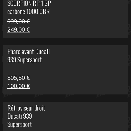
SCORPION RP-1 GP
340,00 €.
100,00 €.
carbone 1000 CBR
RR
999,00
€
Le
Le
249,00
€
prix
prix
initial
actuel
Phare avant Ducati
était :
est :
939 Supersport
999,00 €.
249,00 €.
805,80
€
Le
Le
100,00
€
prix
prix
initial
actuel
Rétroviseur droit
était :
est :
Ducati 939
805,80 €.
100,00 €.
Supersport