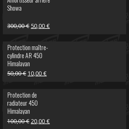
était :
est :
Showa
35,00 €.
5,00 €.
Le
Le
300,00
€
50,00
€
prix
prix
initial
actuel
Protection maître-
était :
est :
cylindre AR 450
300,00 €.
50,00 €.
Himalayan
Le
Le
50,00
€
10,00
€
prix
prix
initial
actuel
Protection de
était :
est :
radiateur 450
50,00 €.
10,00 €.
Himalayan
Le
Le
100,00
€
20,00
€
prix
prix