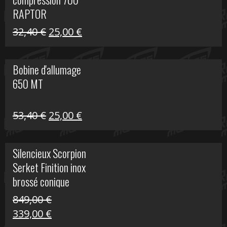
30,00 €.
20,00 €.
RAPTOR
Le
Le
32,40
€
25,00
€
prix
prix
initial
actuel
Bobine d'allumage
était :
est :
650 MT
32,40 €.
25,00 €.
Le
Le
53,40
€
25,00
€
prix
prix
initial
actuel
Silencieux Scorpion
était :
est :
Serket Finition inox
53,40 €.
25,00 €.
brossé conique
double Z 1000
849,00
€
Le
Le
339,00
€