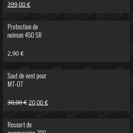
Le
Le
399,00
€
prix
prix
initial
actuel
Protection de
était :
est :
neiman 450 SR
648,22 €.
399,00 €.
2,90
€
Saut de vent pour
MT-07
Le
Le
30,00
€
20,00
€
prix
prix
initial
actuel
Ressort de
était :
est :
compression 700