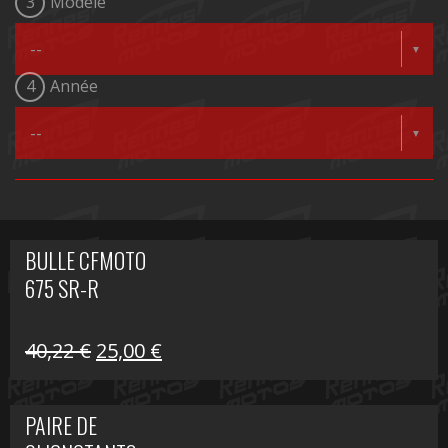
3
Modèle
4
Année
BULLE CFMOTO
675 SR-R
Le
Le
40,22
€
25,00
€
prix
prix
initial
actuel
PAIRE DE
était :
est :