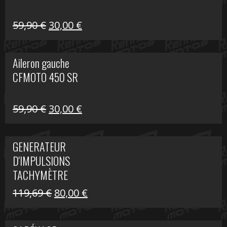
Le
Le
59,90
€
30,00
€
prix
prix
initial
actuel
Aileron gauche
était :
est :
CFMOTO 450 SR
59,90 €.
30,00 €.
Le
Le
59,90
€
30,00
€
prix
prix
initial
actuel
GENERATEUR
était :
est :
D'IMPULSIONS
59,90 €.
30,00 €.
TACHYMÈTRE
R1200 C
Le
Le
119,69
€
80,00
€
prix
prix
initial
actuel