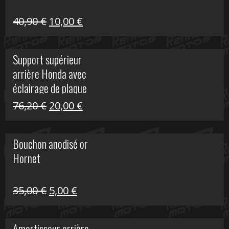
Le
Le
40,90
€
10,00
€
prix
prix
initial
actuel
Support supérieur
était :
est :
arrière Honda avec
40,90 €.
10,00 €.
éclairage de plaque
Le
Le
76,20
€
20,00
€
prix
prix
initial
actuel
Bouchon anodisé or
était :
est :
Hornet
76,20 €.
20,00 €.
Le
Le
35,00
€
5,00
€
prix
prix
initial
actuel
Amortisseur arrière