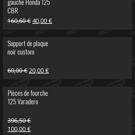
gauche Honda 125
40,00 €.
10,00 €.
CBR
Le
Le
160,60
€
40,00
€
prix
prix
initial
actuel
Support de plaque
était :
est :
noir custom
160,60 €.
40,00 €.
Le
Le
60,00
€
20,00
€
prix
prix
initial
actuel
Pièces de fourche
était :
est :
125 Varadero
60,00 €.
20,00 €.
396,50
€
Le
Le
100,00
€