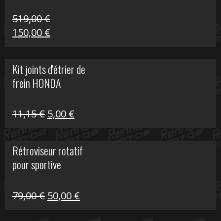
519,00
€
Le
Le
150,00
€
prix
prix
initial
actuel
Kit joints d'étrier de
était :
est :
frein HONDA
519,00 €.
150,00 €.
Le
Le
11,15
€
5,00
€
prix
prix
initial
actuel
Rétroviseur rotatif
était :
est :
pour sportive
11,15 €.
5,00 €.
Le
Le
79,00
€
50,00
€
prix
prix