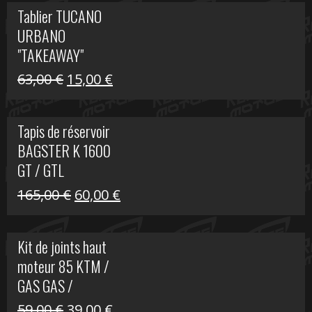
initial
actuel
Tablier TUCANO
était :
est :
URBANO
79,00 €.
50,00 €.
"TAKEAWAY"
Le
Le
63,00
€
15,00
€
prix
prix
initial
actuel
Tapis de réservoir
était :
est :
BAGSTER K 1600
63,00 €.
15,00 €.
GT / GTL
Le
Le
165,00
€
60,00
€
prix
prix
initial
actuel
Kit de joints haut
était :
est :
moteur 85 KTM /
165,00 €.
60,00 €.
GAS GAS /
HUSQVARNA
Le
Le
59,00
€
39,00
€