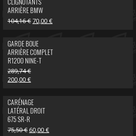
CLIGNOTANTS
40,22 €.
25,00 €.
ARRIÈRE BMW
R1200 NINE-T
Le
Le
104,16
€
70,00
€
SCRAMBLER
prix
prix
initial
actuel
GARDE BOUE
était :
est :
ARRIÈRE COMPLET
104,16 €.
70,00 €.
R1200 NINE-T
SCRAMBLER
289,74
€
Le
Le
200,00
€
prix
prix
initial
actuel
CARÉNAGE
était :
est :
LATÉRAL DROIT
289,74 €.
200,00 €.
675 SR-R
Le
Le
75,50
€
60,00
€