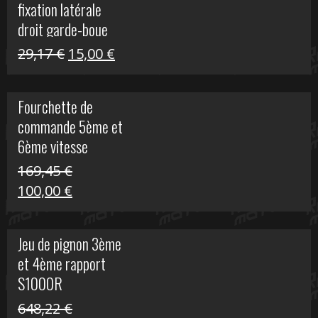
fixation latérale
29,17 €.
15,00 €.
droit garde-boue
arrière pour Vulcan
Le
Le
29,17
€
15,00
€
S
prix
prix
initial
actuel
Fourchette de
était :
est :
commande 5ème et
29,17 €.
15,00 €.
6ème vitesse
S1000R
169,45
€
Le
Le
100,00
€
prix
prix
initial
actuel
Jeu de pignon 3ème
était :
est :
et 4ème rapport
169,45 €.
100,00 €.
S1000R
648,22
€