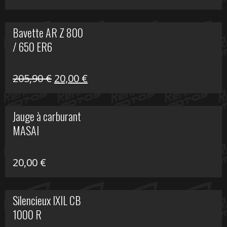
Bavette AR Z 800
/ 650 ER6
Le
Le
205,90
€
20,00
€
prix
prix
initial
actuel
Jauge à carburant
était :
est :
MASAI
205,90 €.
20,00 €.
20,00
€
Silencieux IXIL CB
1000 R