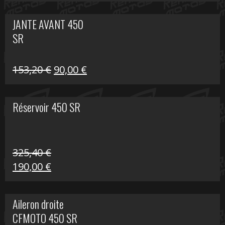
prix
prix
initial
actuel
JANTE AVANT 450
était :
est :
SR
849,00 €.
339,00 €.
Le
Le
153,20
€
90,00
€
prix
prix
initial
actuel
Réservoir 450 SR
était :
est :
153,20 €.
90,00 €.
325,40
€
Le
Le
190,00
€
prix
prix
initial
actuel
Aileron droite
était :
est :
CFMOTO 450 SR
325,40 €.
190,00 €.