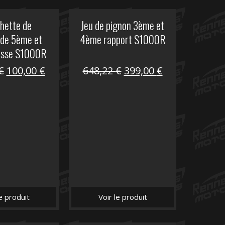
hette de
Jeu de pignon 3ème et
de 5ème et
4ème rapport S1000R
esse S1000R
Le
Le
Le
Le
€
100,00
€
648,22
€
399,00
€
prix
prix
prix
prix
initial
actuel
initial
actuel
était :
est :
était :
est :
169,45 €.
100,00 €.
648,22 €.
399,00 €.
le produit
Voir le produit