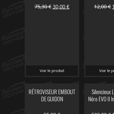
Le
Le
75,30
€
30,00
€
12,00
€
prix
prix
initial
actuel
i
était :
est :
é
75,30 €.
30,00 €.
Voir le produit
Voir le p
RÉTROVISEUR EMBOUT
Silencieux
DE GUIDON
Néro EVO II I