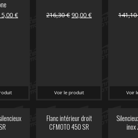
one
Le
Le
Le
Le
15,00
€
216,30
€
90,00
€
141,1
prix
prix
prix
prix
nitial
actuel
initial
actuel
tait :
est :
était :
est :
62,50 €.
15,00 €.
216,30 €.
90,00 €.
roduit
Voir le produit
Voir 
silencieux
Flanc intérieur droit
Silencie
SR
CFMOTO 450 SR
inox