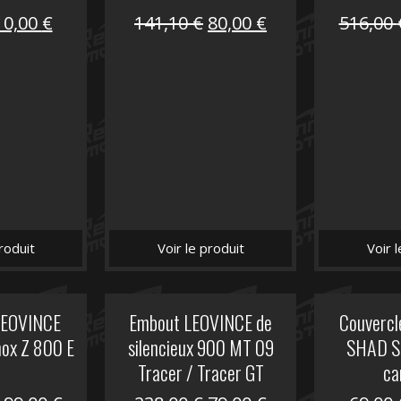
Le
Le
Le
Le
10,00
€
141,10
€
80,00
€
516,00
prix
prix
prix
prix
nitial
actuel
initial
actuel
tait :
est :
était :
est :
12,00 €.
10,00 €.
141,10 €.
80,00 €.
roduit
Voir le produit
Voir 
 LEOVINCE
Embout LEOVINCE de
Couvercle
nox Z 800 E
silencieux 900 MT 09
SHAD S
Tracer / Tracer GT
ca