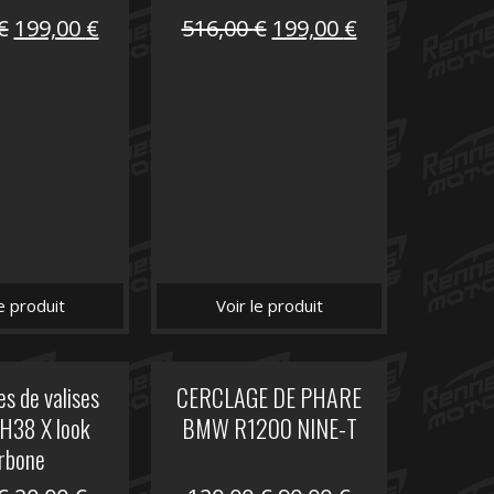
Le
Le
Le
Le
€
199,00
€
516,00
€
199,00
€
prix
prix
prix
prix
initial
actuel
initial
actuel
était :
est :
était :
est :
516,00 €.
199,00 €.
516,00 €.
199,00 €.
le produit
Voir le produit
s de valises
CERCLAGE DE PHARE
H38 X look
BMW R1200 NINE-T
rbone