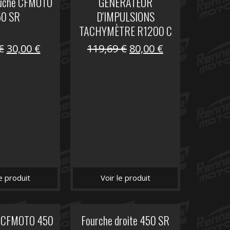
auche CFMOTO
GENERATEUR
50 SR
D'IMPULSIONS
TACHYMÈTRE R1200 C
Le
Le
Le
Le
€
30,00
€
119,69
€
80,00
€
prix
prix
prix
prix
initial
actuel
initial
actuel
était :
est :
était :
est :
59,90 €.
30,00 €.
119,69 €.
80,00 €.
le produit
Voir le produit
it CFMOTO 450
Fourche droite 450 SR