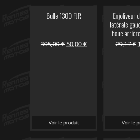
Bulle 1300 FJR
Enjoliveur d
latérale gau
boue arrièr
Le
Le
305,00
€
50,00
€
29,17
€
prix
prix
initial
actuel
i
était :
est :
é
305,00 €.
50,00 €.
Voir le produit
Voir le p