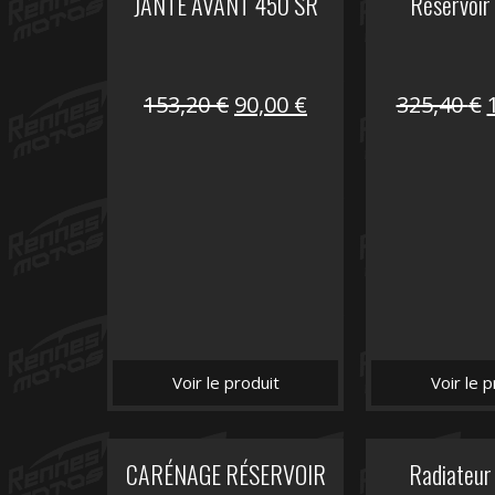
JANTE AVANT 450 SR
Réservoir
Le
Le
153,20
€
90,00
€
325,40
€
prix
prix
initial
actuel
i
était :
est :
é
153,20 €.
90,00 €.
Voir le produit
Voir le p
CARÉNAGE RÉSERVOIR
Radiateur