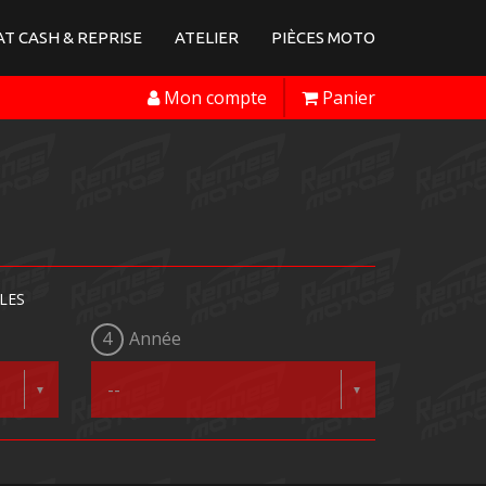
T CASH & REPRISE
ATELIER
PIÈCES MOTO
Mon compte
Panier
LES
4
Année