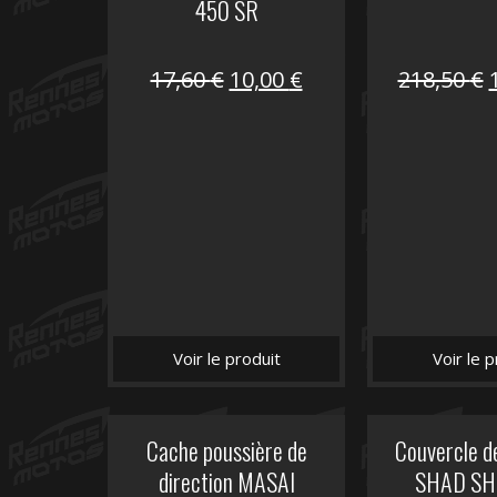
450 SR
Le
Le
17,60
€
10,00
€
218,50
€
prix
prix
initial
actuel
i
était :
est :
é
17,60 €.
10,00 €.
Voir le produit
Voir le p
Cache poussière de
Couvercle d
direction MASAI
SHAD SH5