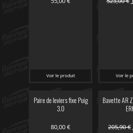
55,00
€
523,00
€
i
é
Voir le produit
Voir le p
Paire de leviers fixe Puig
Bavette AR Z
3.0
ER
80,00
€
205,90
€