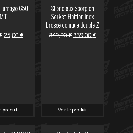
allumage 650
Silencieux Scorpion
MT
Serket Finition inox
brossé conique double Z
1000
Le
Le
Le
Le
€
25,00
€
849,00
€
339,00
€
prix
prix
prix
prix
initial
actuel
initial
actuel
était :
est :
était :
est :
53,40 €.
25,00 €.
849,00 €.
339,00 €.
le produit
Voir le produit