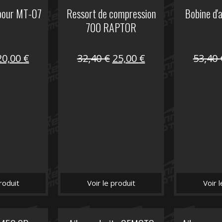
 pour MT-07
Ressort de compression
Bobine d'
700 RAPTOR
Le
Le
Le
Le
20,00
€
32,40
€
25,00
€
53,40
prix
prix
prix
prix
nitial
actuel
initial
actuel
tait :
est :
était :
est :
30,00 €.
20,00 €.
32,40 €.
25,00 €.
roduit
Voir le produit
Voir 