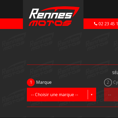
02 23 45 
SÉ
1
Marque
2
Cy