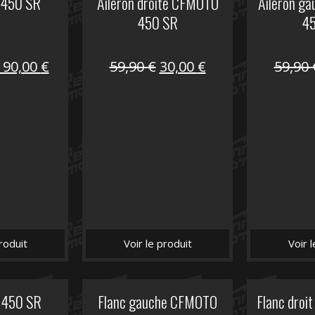
 450 SR
Aileron droite CFMOTO
Aileron g
450 SR
4
Le
Le
Le
Le
190,00
€
59,90
€
30,00
€
59,90
prix
prix
prix
prix
nitial
actuel
initial
actuel
tait :
est :
était :
est :
325,40 €.
190,00 €.
59,90 €.
30,00 €.
roduit
Voir le produit
Voir 
 450 SR
Flanc gauche CFMOTO
Flanc dro