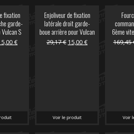
e fixation
Enjoliveur de fixation
Fourc
che garde-
latérale droit garde-
comman
e Vulcan S
boue arrière pour Vulcan
6ème vit
S
Le
Le
Le
Le
15,00
€
29,17
€
15,00
€
169,45
prix
prix
prix
prix
nitial
actuel
initial
actuel
tait :
est :
était :
est :
29,17 €.
15,00 €.
29,17 €.
15,00 €.
roduit
Voir le produit
Voir 