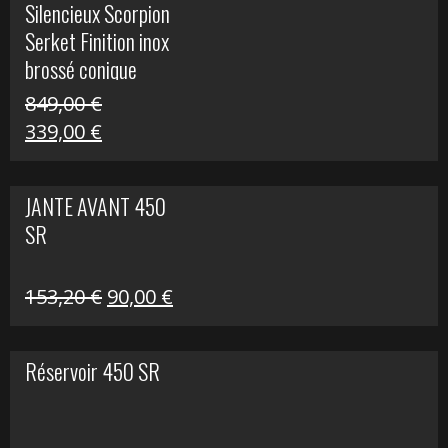
Silencieux Scorpion
était :
est :
Serket Finition inox
53,40 €.
25,00 €.
brossé conique
double Z 1000
849,00
€
Le
Le
339,00
€
prix
prix
initial
actuel
JANTE AVANT 450
était :
est :
SR
849,00 €.
339,00 €.
Le
Le
153,20
€
90,00
€
prix
prix
initial
actuel
Réservoir 450 SR
était :
est :
153,20 €.
90,00 €.