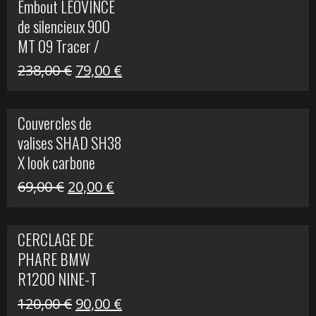
Embout LEOVINCE
était :
est :
de silencieux 900
523,00 €.
199,00 €.
MT 09 Tracer /
Tracer GT
Le
Le
238,00
€
79,00
€
prix
prix
initial
actuel
Couvercles de
était :
est :
valises SHAD SH38
238,00 €.
79,00 €.
X look carbone
Le
Le
69,00
€
20,00
€
prix
prix
initial
actuel
CERCLAGE DE
était :
est :
PHARE BMW
69,00 €.
20,00 €.
R1200 NINE-T
Le
Le
120,00
€
90,00
€