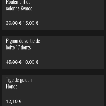
Roulement de
était :
est :
colonne Kymco
106,00 €.
50,00 €.
Le
Le
30,00
€
15,00
€
prix
prix
initial
actuel
Pignon de sortie de
était :
est :
boite 17 dents
30,00 €.
15,00 €.
Le
Le
15,00
€
10,00
€
prix
prix
initial
actuel
Tige de guidon
était :
est :
Honda
15,00 €.
10,00 €.
12,10
€