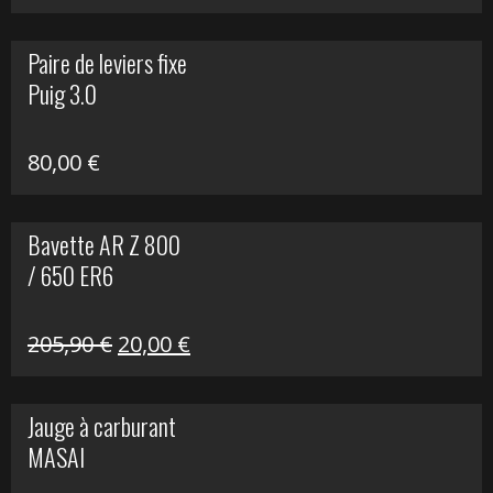
prix
prix
initial
actuel
Paire de leviers fixe
était :
est :
Puig 3.0
120,00 €.
90,00 €.
80,00
€
Bavette AR Z 800
/ 650 ER6
Le
Le
205,90
€
20,00
€
prix
prix
initial
actuel
Jauge à carburant
était :
est :
MASAI
205,90 €.
20,00 €.