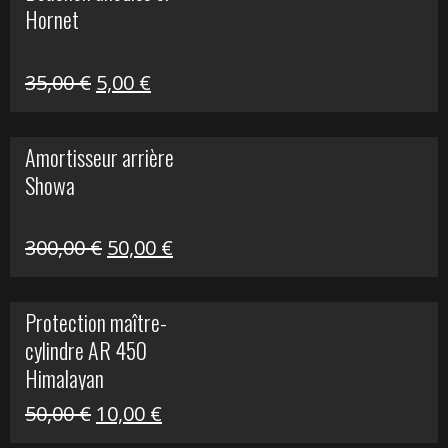
Hornet
76,20 €.
20,00 €.
Le
Le
35,00
€
5,00
€
prix
prix
initial
actuel
Amortisseur arrière
était :
est :
Showa
35,00 €.
5,00 €.
Le
Le
300,00
€
50,00
€
prix
prix
initial
actuel
Protection maître-
était :
est :
cylindre AR 450
300,00 €.
50,00 €.
Himalayan
Le
Le
50,00
€
10,00
€
prix
prix