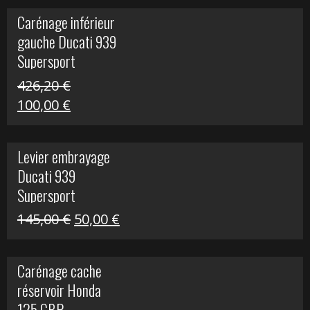
initial
actuel
Carénage inférieur
était :
est :
gauche Ducati 939
449,24 €.
100,00 €.
Supersport
426,20
€
Le
Le
100,00
€
prix
prix
initial
actuel
Levier embrayage
était :
est :
Ducati 939
426,20 €.
100,00 €.
Supersport
Le
Le
145,00
€
50,00
€
prix
prix
initial
actuel
Carénage cache
était :
est :
réservoir Honda
145,00 €.
50,00 €.
125 CBR