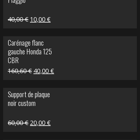
60,00 €.
10,00 €.
Le
Le
40,00
€
10,00
€
prix
prix
initial
actuel
Carénage flanc
était :
est :
gauche Honda 125
40,00 €.
10,00 €.
CBR
Le
Le
160,60
€
40,00
€
prix
prix
initial
actuel
Support de plaque
était :
est :
noir custom
160,60 €.
40,00 €.
Le
Le
60,00
€
20,00
€
prix
prix
initial
actuel