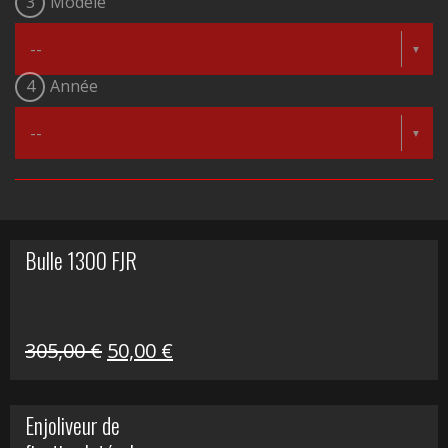
3
Modèle
4
Année
Bulle 1300 FJR
Le
Le
305,00
€
50,00
€
prix
prix
initial
actuel
Enjoliveur de
était :
est :