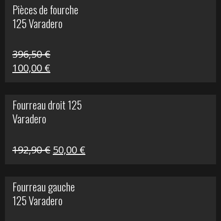
Pièces de fourche
était :
est :
125 Varadero
60,00 €.
20,00 €.
396,50
€
Le
Le
100,00
€
prix
prix
initial
actuel
Fourreau droit 125
était :
est :
Varadero
396,50 €.
100,00 €.
Le
Le
192,90
€
50,00
€
prix
prix
initial
actuel
Fourreau gauche
était :
est :
125 Varadero
192,90 €.
50,00 €.