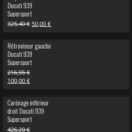
Ducati 939
325,40 €.
60,00 €.
Supersport
Le
Le
325,40
€
50,00
€
prix
prix
initial
actuel
Rétroviseur gauche
était :
est :
Ducati 939
325,40 €.
50,00 €.
Supersport
216,95
€
Le
Le
100,00
€
prix
prix
initial
actuel
Carénage inférieur
était :
est :
droit Ducati 939
216,95 €.
100,00 €.
Supersport
426,20
€