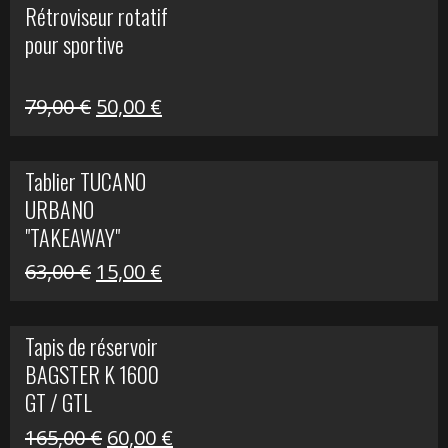
Rétroviseur rotatif
était :
est :
pour sportive
11,15 €.
5,00 €.
Le
Le
79,00
€
50,00
€
prix
prix
initial
actuel
Tablier TUCANO
était :
est :
URBANO
79,00 €.
50,00 €.
"TAKEAWAY"
Le
Le
63,00
€
15,00
€
prix
prix
initial
actuel
Tapis de réservoir
était :
est :
BAGSTER K 1600
63,00 €.
15,00 €.
GT / GTL
Le
Le
165,00
€
60,00
€