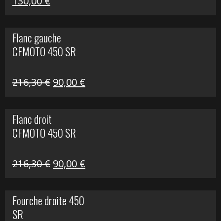
Le
Le
130,00
€
prix
prix
initial
actuel
Flanc gauche
était :
est :
CFMOTO 450 SR
218,50 €.
130,00 €.
Le
Le
216,30
€
90,00
€
prix
prix
initial
actuel
Flanc droit
était :
est :
CFMOTO 450 SR
216,30 €.
90,00 €.
Le
Le
216,30
€
90,00
€
prix
prix
initial
actuel
Fourche droite 450
était :
est :
SR
216,30 €.
90,00 €.