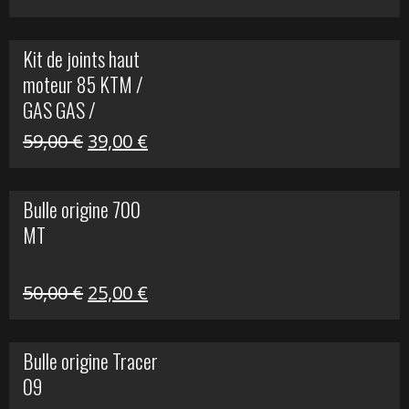
prix
prix
initial
actuel
Kit de joints haut
était :
est :
moteur 85 KTM /
165,00 €.
60,00 €.
GAS GAS /
HUSQVARNA
Le
Le
59,00
€
39,00
€
prix
prix
initial
actuel
Bulle origine 700
était :
est :
MT
59,00 €.
39,00 €.
Le
Le
50,00
€
25,00
€
prix
prix
initial
actuel
Bulle origine Tracer
était :
est :
09
50,00 €.
25,00 €.