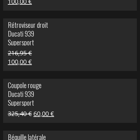
Le
Le
100,00
€
prix
prix
initial
actuel
Rétroviseur droit
était :
est :
Ducati 939
805,80 €.
100,00 €.
Supersport
216,95
€
Le
Le
100,00
€
prix
prix
initial
actuel
Coupole rouge
était :
est :
Ducati 939
216,95 €.
100,00 €.
Supersport
Le
Le
325,40
€
60,00
€
prix
prix
initial
actuel
Béquille latérale
était :
est :