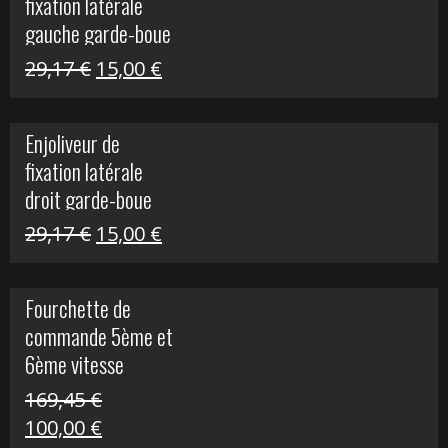
fixation latérale
305,00 €.
50,00 €.
gauche garde-boue
arrière Vulcan S
Le
Le
29,17
€
15,00
€
prix
prix
initial
actuel
Enjoliveur de
était :
est :
fixation latérale
29,17 €.
15,00 €.
droit garde-boue
arrière pour Vulcan
Le
Le
29,17
€
15,00
€
S
prix
prix
initial
actuel
Fourchette de
était :
est :
commande 5ème et
29,17 €.
15,00 €.
6ème vitesse
S1000R
169,45
€
Le
Le
100,00
€