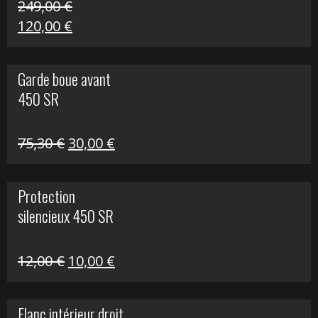
249,00
€
Le
Le
120,00
€
prix
prix
initial
actuel
Garde boue avant
était :
est :
450 SR
249,00 €.
120,00 €.
Le
Le
75,30
€
30,00
€
prix
prix
initial
actuel
Protection
était :
est :
silencieux 450 SR
75,30 €.
30,00 €.
Le
Le
12,00
€
10,00
€
prix
prix
initial
actuel
Flanc intérieur droit