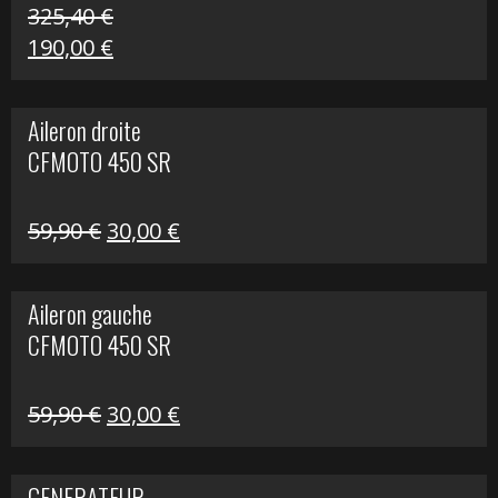
325,40
€
Le
Le
190,00
€
prix
prix
initial
actuel
Aileron droite
était :
est :
CFMOTO 450 SR
325,40 €.
190,00 €.
Le
Le
59,90
€
30,00
€
prix
prix
initial
actuel
Aileron gauche
était :
est :
CFMOTO 450 SR
59,90 €.
30,00 €.
Le
Le
59,90
€
30,00
€
prix
prix
initial
actuel
GENERATEUR