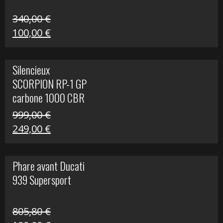
340,00
€
Le
Le
100,00
€
prix
prix
initial
actuel
Silencieux
était :
est :
SCORPION RP-1 GP
340,00 €.
100,00 €.
carbone 1000 CBR
RR
999,00
€
Le
Le
249,00
€
prix
prix
initial
actuel
Phare avant Ducati
était :
est :
939 Supersport
999,00 €.
249,00 €.
805,80
€