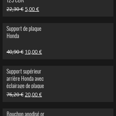
Le
Le
22,30
€
5,00
€
prix
prix
initial
actuel
Support de plaque
était :
est :
Honda
22,30 €.
5,00 €.
Le
Le
40,90
€
10,00
€
prix
prix
initial
actuel
Support supérieur
était :
est :
arrière Honda avec
40,90 €.
10,00 €.
éclairage de plaque
Le
Le
76,20
€
20,00
€
prix
prix
initial
actuel
Bouchon anodisé or
était :
est :