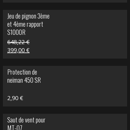
prix
prix
initial
actuel
Jeu de pignon 3ème
était :
est :
et 4ème rapport
169,45 €.
100,00 €.
S1000R
648,22
€
Le
Le
399,00
€
prix
prix
initial
actuel
Protection de
était :
est :
neiman 450 SR
648,22 €.
399,00 €.
2,90
€
Saut de vent pour
MT-07