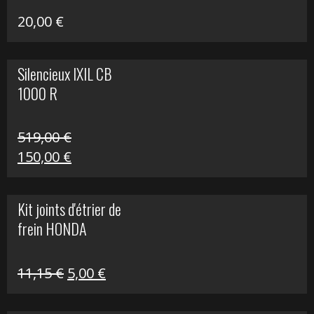
20,00
€
Silencieux IXIL CB
1000 R
519,00
€
Le
Le
150,00
€
prix
prix
initial
actuel
Kit joints d'étrier de
était :
est :
frein HONDA
519,00 €.
150,00 €.
Le
Le
11,15
€
5,00
€
prix
prix
initial
actuel