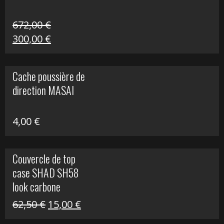
672,00
€
Le
Le
300,00
€
prix
prix
initial
actuel
Cache poussière de
était :
est :
direction MASAI
672,00 €.
300,00 €.
4,00
€
Couvercle de top
case SHAD SH58
look carbone
Le
Le
62,50
€
15,00
€
prix
prix