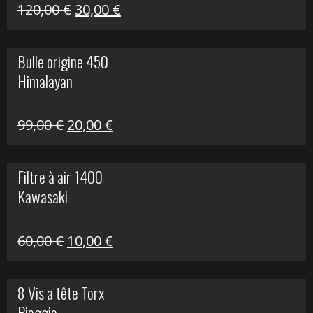
Himalayan
Le
Le
120,00
€
30,00
€
prix
prix
initial
actuel
Bulle origine 450
était :
est :
Himalayan
120,00 €.
30,00 €.
Le
Le
99,00
€
20,00
€
prix
prix
initial
actuel
Filtre à air 1400
était :
est :
Kawasaki
99,00 €.
20,00 €.
Le
Le
60,00
€
10,00
€
prix
prix
initial
actuel
8 Vis a tête Torx
était :
est :
Piaggio