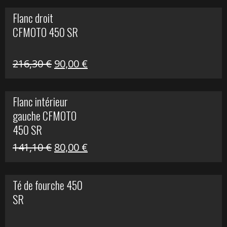
initial
actuel
Flanc droit
était :
est :
CFMOTO 450 SR
62,50 €.
15,00 €.
Le
Le
216,30
€
90,00
€
prix
prix
initial
actuel
Flanc intérieur
était :
est :
gauche CFMOTO
216,30 €.
90,00 €.
450 SR
Le
Le
141,10
€
80,00
€
prix
prix
initial
actuel
Té de fourche 450
était :
est :
SR
141,10 €.
80,00 €.