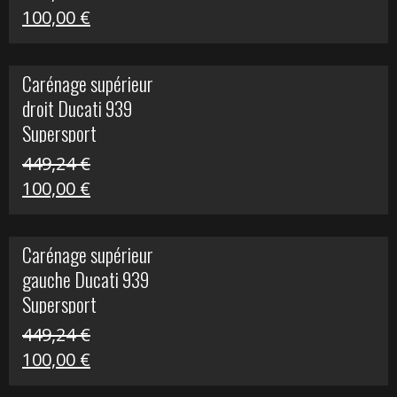
Le
Le
100,00
€
prix
prix
initial
actuel
Carénage supérieur
était :
est :
droit Ducati 939
426,20 €.
100,00 €.
Supersport
449,24
€
Le
Le
100,00
€
prix
prix
initial
actuel
Carénage supérieur
était :
est :
gauche Ducati 939
449,24 €.
100,00 €.
Supersport
449,24
€
Le
Le
100,00
€
prix
prix