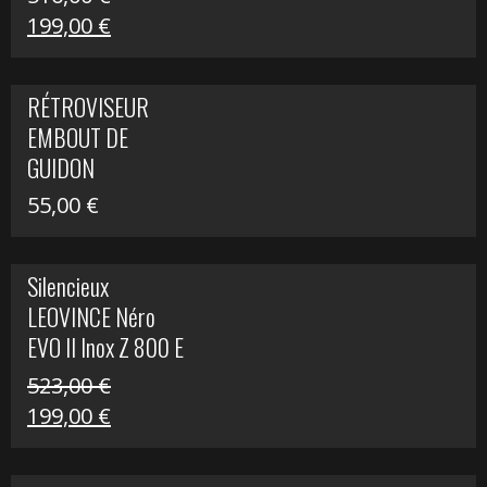
Le
Le
199,00
€
prix
prix
initial
actuel
RÉTROVISEUR
était :
est :
EMBOUT DE
516,00 €.
199,00 €.
GUIDON
55,00
€
Silencieux
LEOVINCE Néro
EVO II Inox Z 800 E
523,00
€
Le
Le
199,00
€
prix
prix
initial
actuel