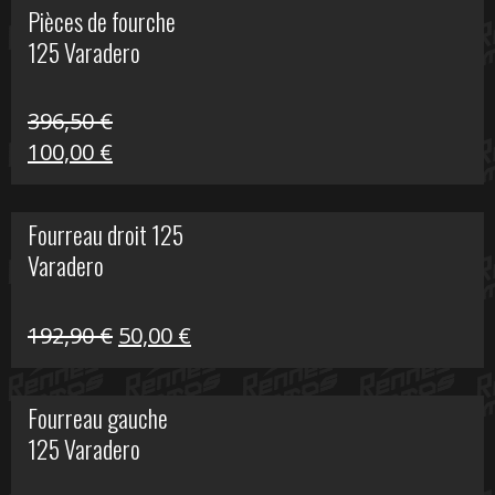
Pièces de fourche
était :
est :
125 Varadero
60,00 €.
20,00 €.
396,50
€
Le
Le
100,00
€
prix
prix
initial
actuel
Fourreau droit 125
était :
est :
Varadero
396,50 €.
100,00 €.
Le
Le
192,90
€
50,00
€
prix
prix
initial
actuel
Fourreau gauche
était :
est :
125 Varadero
192,90 €.
50,00 €.