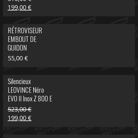
Le
Le
199,00
€
prix
prix
initial
actuel
RÉTROVISEUR
était :
est :
EMBOUT DE
516,00 €.
199,00 €.
GUIDON
55,00
€
Silencieux
LEOVINCE Néro
EVO II Inox Z 800 E
523,00
€
Le
Le
199,00
€
prix
prix
initial
actuel