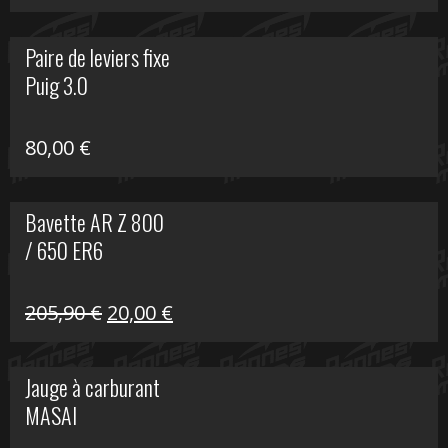
prix
prix
initial
actuel
Paire de leviers fixe
était :
est :
Puig 3.0
120,00 €.
90,00 €.
80,00
€
Bavette AR Z 800
/ 650 ER6
Le
Le
205,90
€
20,00
€
prix
prix
initial
actuel
Jauge à carburant
était :
est :
MASAI
205,90 €.
20,00 €.