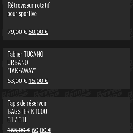
Rétroviseur rotatif
était :
est :
pour sportive
11,15 €.
5,00 €.
Le
Le
79,00
€
50,00
€
prix
prix
initial
actuel
Tablier TUCANO
était :
est :
URBANO
79,00 €.
50,00 €.
"TAKEAWAY"
Le
Le
63,00
€
15,00
€
prix
prix
initial
actuel
Tapis de réservoir
était :
est :
BAGSTER K 1600
63,00 €.
15,00 €.
GT / GTL
Le
Le
165,00
€
60,00
€