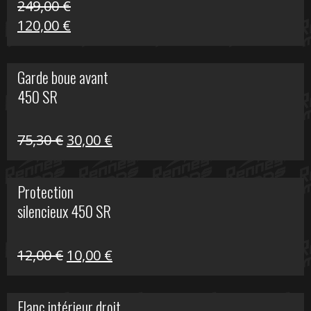
249,00
€
Le
Le
120,00
€
prix
prix
initial
actuel
Garde boue avant
était :
est :
450 SR
249,00 €.
120,00 €.
Le
Le
75,30
€
30,00
€
prix
prix
initial
actuel
Protection
était :
est :
silencieux 450 SR
75,30 €.
30,00 €.
Le
Le
12,00
€
10,00
€
prix
prix
initial
actuel
Flanc intérieur droit