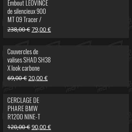
Embout LEOVINCE
était :
est :
de silencieux 900
523,00 €.
199,00 €.
MT 09 Tracer /
Tracer GT
Le
Le
238,00
€
79,00
€
prix
prix
initial
actuel
Couvercles de
était :
est :
valises SHAD SH38
238,00 €.
79,00 €.
X look carbone
Le
Le
69,00
€
20,00
€
prix
prix
initial
actuel
CERCLAGE DE
était :
est :
PHARE BMW
69,00 €.
20,00 €.
R1200 NINE-T
Le
Le
120,00
€
90,00
€