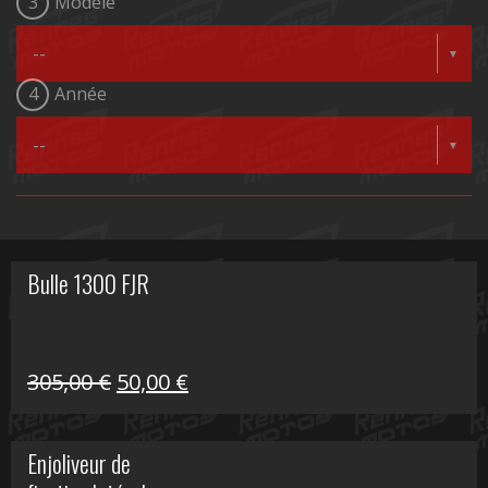
3
Modèle
4
Année
Bulle 1300 FJR
Le
Le
305,00
€
50,00
€
prix
prix
initial
actuel
Enjoliveur de
était :
est :