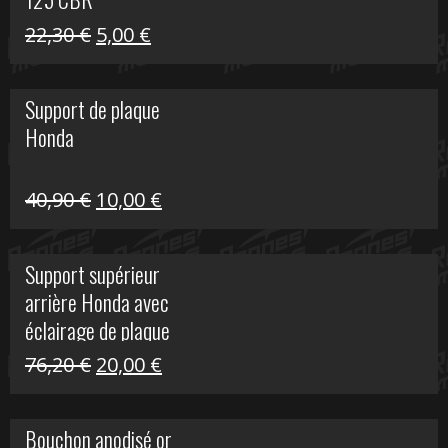
Le
Le
22,30
€
5,00
€
prix
prix
initial
actuel
Support de plaque
était :
est :
Honda
22,30 €.
5,00 €.
Le
Le
40,90
€
10,00
€
prix
prix
initial
actuel
Support supérieur
était :
est :
arrière Honda avec
40,90 €.
10,00 €.
éclairage de plaque
Le
Le
76,20
€
20,00
€
prix
prix
initial
actuel
Bouchon anodisé or
était :
est :