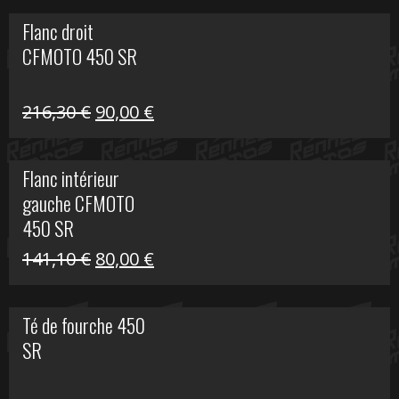
initial
actuel
Flanc droit
était :
est :
CFMOTO 450 SR
62,50 €.
15,00 €.
Le
Le
216,30
€
90,00
€
prix
prix
initial
actuel
Flanc intérieur
était :
est :
gauche CFMOTO
216,30 €.
90,00 €.
450 SR
Le
Le
141,10
€
80,00
€
prix
prix
initial
actuel
Té de fourche 450
était :
est :
SR
141,10 €.
80,00 €.