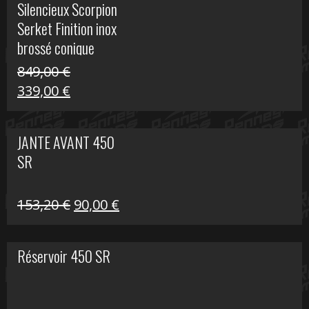
Silencieux Scorpion
était :
est :
Serket Finition inox
53,40 €.
25,00 €.
brossé conique
double Z 1000
849,00
€
Le
Le
339,00
€
prix
prix
initial
actuel
JANTE AVANT 450
était :
est :
SR
849,00 €.
339,00 €.
Le
Le
153,20
€
90,00
€
prix
prix
initial
actuel
Réservoir 450 SR
était :
est :
153,20 €.
90,00 €.