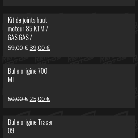
prix
prix
initial
actuel
Kit de joints haut
était :
est :
moteur 85 KTM /
165,00 €.
60,00 €.
GAS GAS /
HUSQVARNA
Le
Le
59,00
€
39,00
€
prix
prix
initial
actuel
Bulle origine 700
était :
est :
MT
59,00 €.
39,00 €.
Le
Le
50,00
€
25,00
€
prix
prix
initial
actuel
Bulle origine Tracer
était :
est :
09
50,00 €.
25,00 €.