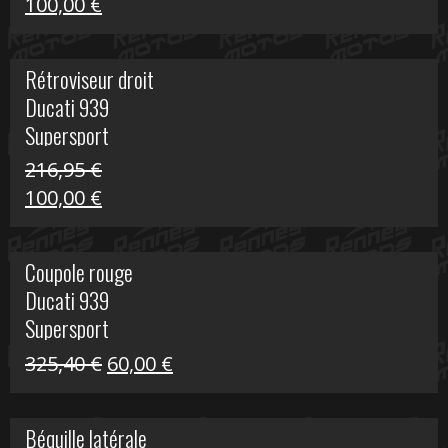
Le
Le
100,00
€
prix
prix
initial
actuel
Rétroviseur droit
était :
est :
Ducati 939
805,80 €.
100,00 €.
Supersport
216,95
€
Le
Le
100,00
€
prix
prix
initial
actuel
Coupole rouge
était :
est :
Ducati 939
216,95 €.
100,00 €.
Supersport
Le
Le
325,40
€
60,00
€
prix
prix
initial
actuel
Béquille latérale
était :
est :