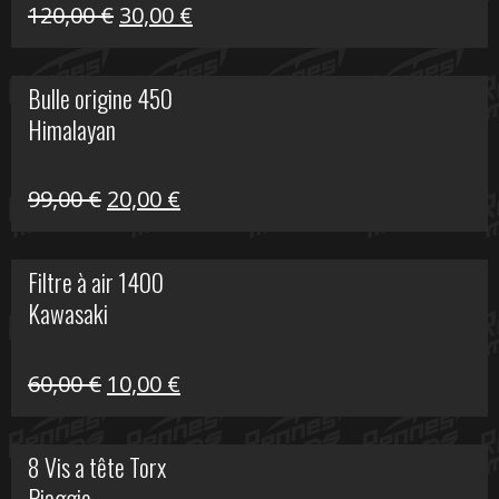
Himalayan
Le
Le
120,00
€
30,00
€
prix
prix
initial
actuel
Bulle origine 450
était :
est :
Himalayan
120,00 €.
30,00 €.
Le
Le
99,00
€
20,00
€
prix
prix
initial
actuel
Filtre à air 1400
était :
est :
Kawasaki
99,00 €.
20,00 €.
Le
Le
60,00
€
10,00
€
prix
prix
initial
actuel
8 Vis a tête Torx
était :
est :
Piaggio