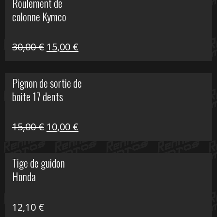
Roulement de
était :
est :
colonne Kymco
106,00 €.
50,00 €.
Le
Le
30,00
€
15,00
€
prix
prix
initial
actuel
Pignon de sortie de
était :
est :
boite 17 dents
30,00 €.
15,00 €.
Le
Le
15,00
€
10,00
€
prix
prix
initial
actuel
Tige de guidon
était :
est :
Honda
15,00 €.
10,00 €.
12,10
€