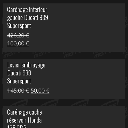
initial
actuel
Carénage inférieur
était :
est :
gauche Ducati 939
449,24 €.
100,00 €.
Supersport
426,20
€
Le
Le
100,00
€
prix
prix
initial
actuel
Levier embrayage
était :
est :
Ducati 939
426,20 €.
100,00 €.
Supersport
Le
Le
145,00
€
50,00
€
prix
prix
initial
actuel
Carénage cache
était :
est :
réservoir Honda
145,00 €.
50,00 €.
125 CBR