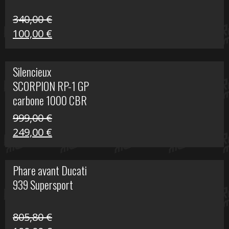
340,00
€
Le
Le
100,00
€
prix
prix
initial
actuel
Silencieux
était :
est :
SCORPION RP-1 GP
340,00 €.
100,00 €.
carbone 1000 CBR
RR
999,00
€
Le
Le
249,00
€
prix
prix
initial
actuel
Phare avant Ducati
était :
est :
939 Supersport
999,00 €.
249,00 €.
805,80
€