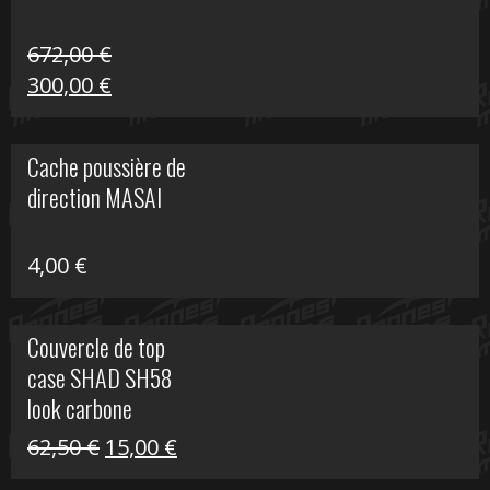
672,00
€
Le
Le
300,00
€
prix
prix
initial
actuel
Cache poussière de
était :
est :
direction MASAI
672,00 €.
300,00 €.
4,00
€
Couvercle de top
case SHAD SH58
look carbone
Le
Le
62,50
€
15,00
€
prix
prix