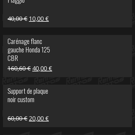
60,00 €.
10,00 €.
Le
Le
40,00
€
10,00
€
prix
prix
initial
actuel
Carénage flanc
était :
est :
gauche Honda 125
40,00 €.
10,00 €.
CBR
Le
Le
160,60
€
40,00
€
prix
prix
initial
actuel
Support de plaque
était :
est :
noir custom
160,60 €.
40,00 €.
Le
Le
60,00
€
20,00
€
prix
prix
initial
actuel