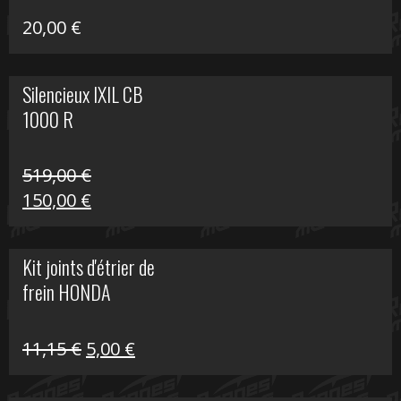
20,00
€
Silencieux IXIL CB
1000 R
519,00
€
Le
Le
150,00
€
prix
prix
initial
actuel
Kit joints d'étrier de
était :
est :
frein HONDA
519,00 €.
150,00 €.
Le
Le
11,15
€
5,00
€
prix
prix
initial
actuel