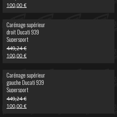
Le
Le
100,00
€
prix
prix
initial
actuel
Carénage supérieur
était :
est :
droit Ducati 939
426,20 €.
100,00 €.
Supersport
449,24
€
Le
Le
100,00
€
prix
prix
initial
actuel
Carénage supérieur
était :
est :
gauche Ducati 939
449,24 €.
100,00 €.
Supersport
449,24
€
Le
Le
100,00
€
prix
prix