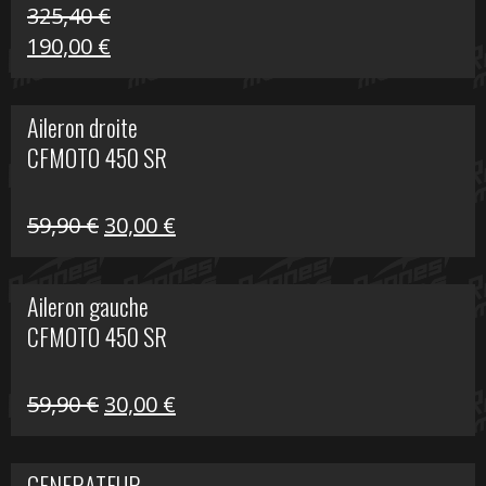
325,40
€
Le
Le
190,00
€
prix
prix
initial
actuel
Aileron droite
était :
est :
CFMOTO 450 SR
325,40 €.
190,00 €.
Le
Le
59,90
€
30,00
€
prix
prix
initial
actuel
Aileron gauche
était :
est :
CFMOTO 450 SR
59,90 €.
30,00 €.
Le
Le
59,90
€
30,00
€
prix
prix
initial
actuel
GENERATEUR