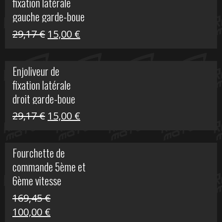
fixation latérale
305,00 €.
50,00 €.
gauche garde-boue
arrière Vulcan S
Le
Le
29,17
€
15,00
€
prix
prix
initial
actuel
Enjoliveur de
était :
est :
fixation latérale
29,17 €.
15,00 €.
droit garde-boue
arrière pour Vulcan
Le
Le
29,17
€
15,00
€
S
prix
prix
initial
actuel
Fourchette de
était :
est :
commande 5ème et
29,17 €.
15,00 €.
6ème vitesse
S1000R
169,45
€
Le
Le
100,00
€