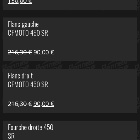
Le
Le
130,00
€
prix
prix
initial
actuel
Flanc gauche
était :
est :
CFMOTO 450 SR
218,50 €.
130,00 €.
Le
Le
216,30
€
90,00
€
prix
prix
initial
actuel
Flanc droit
était :
est :
CFMOTO 450 SR
216,30 €.
90,00 €.
Le
Le
216,30
€
90,00
€
prix
prix
initial
actuel
Fourche droite 450
était :
est :
SR
216,30 €.
90,00 €.