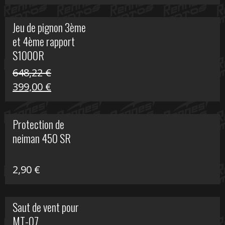
prix
prix
initial
actuel
Jeu de pignon 3ème
était :
est :
et 4ème rapport
169,45 €.
100,00 €.
S1000R
648,22
€
Le
Le
399,00
€
prix
prix
initial
actuel
Protection de
était :
est :
neiman 450 SR
648,22 €.
399,00 €.
2,90
€
Saut de vent pour
MT-07