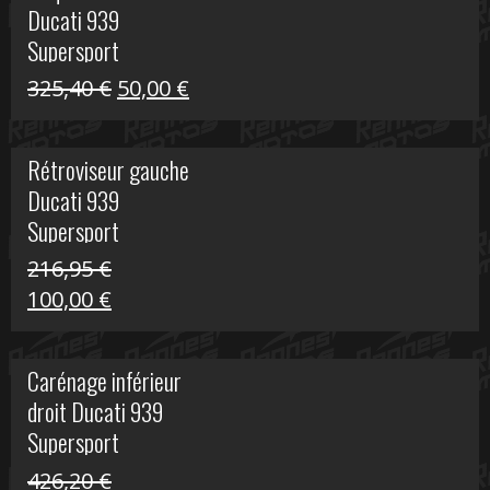
Ducati 939
325,40 €.
60,00 €.
Supersport
Le
Le
325,40
€
50,00
€
prix
prix
initial
actuel
Rétroviseur gauche
était :
est :
Ducati 939
325,40 €.
50,00 €.
Supersport
216,95
€
Le
Le
100,00
€
prix
prix
initial
actuel
Carénage inférieur
était :
est :
droit Ducati 939
216,95 €.
100,00 €.
Supersport
426,20
€