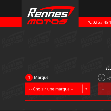
02 23 45 
SÉ
1
Marque
2
Cy