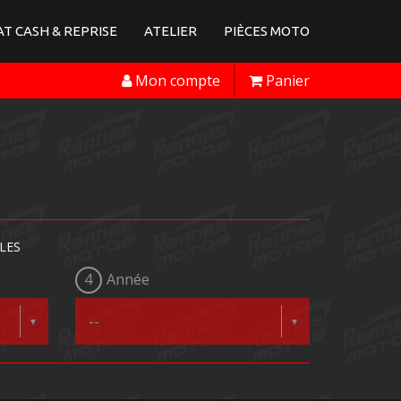
T CASH & REPRISE
ATELIER
PIÈCES MOTO
Mon compte
Panier
LES
4
Année