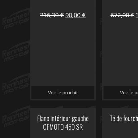
Le
Le
216,30
€
90,00
€
672,00
€
prix
prix
initial
actuel
i
était :
est :
é
216,30 €.
90,00 €.
Voir le produit
Voir le p
Flanc intérieur gauche
Té de fourc
CFMOTO 450 SR