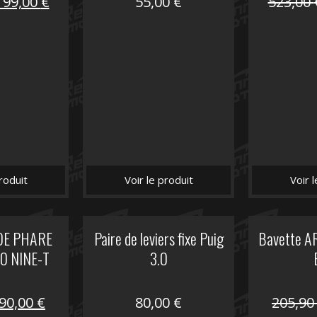
Le
Le
199,00
€
55,00
€
523,00
prix
prix
nitial
actuel
tait :
est :
516,00 €.
199,00 €.
roduit
Voir le produit
Voir 
DE PHARE
Paire de leviers fixe Puig
Bavette A
 NINE-T
3.0
Le
Le
90,00
€
80,00
€
205,9