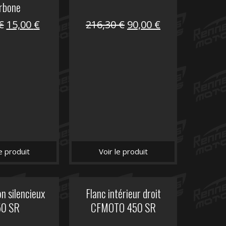
rbone
Le
Le
Le
Le
€
15,00
€
216,30
€
90,00
€
prix
prix
prix
prix
initial
actuel
initial
actuel
était :
est :
était :
est :
62,50 €.
15,00 €.
216,30 €.
90,00 €.
le produit
Voir le produit
n silencieux
Flanc intérieur droit
50 SR
CFMOTO 450 SR