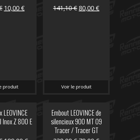
Le
Le
Le
Le
€
10,00
€
141,10
€
80,00
€
prix
prix
prix
prix
initial
actuel
initial
actuel
était :
est :
était :
est :
12,00 €.
10,00 €.
141,10 €.
80,00 €.
le produit
Voir le produit
ux LEOVINCE
Embout LEOVINCE de
I Inox Z 800 E
silencieux 900 MT 09
Tracer / Tracer GT