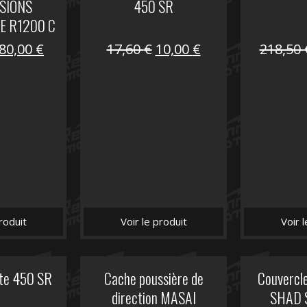
SIONS
450 SR
E R1200 C
Le
Le
Le
Le
80,00
€
17,60
€
10,00
€
218,50
prix
prix
prix
prix
initial
actuel
initial
actuel
était :
est :
était :
est :
119,69 €.
80,00 €.
17,60 €.
10,00 €.
roduit
Voir le produit
Voir 
ite 450 SR
Cache poussière de
Couvercle
direction MASAI
SHAD 