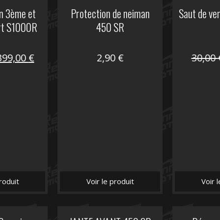
on 3ème et
Protection de neiman
Saut de ve
rt S1000R
450 SR
Le
Le
399,00
€
2,90
€
30,00
prix
prix
nitial
actuel
tait :
est :
648,22 €.
399,00 €.
roduit
Voir le produit
Voir 