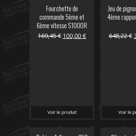
Fourchette de
Jeu de pign
commande 5ème et
4ème rappo
6ème vitesse S1000R
Le
Le
169,45
€
100,00
€
648,22
€
prix
prix
initial
actuel
i
était :
est :
é
169,45 €.
100,00 €.
Voir le produit
Voir le p