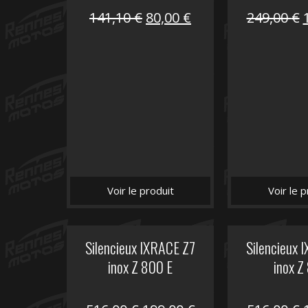
Le
Le
141,10
€
80,00
€
249,00
€
prix
prix
initial
actuel
i
était :
est :
é
141,10 €.
80,00 €.
Voir le produit
Voir le p
Silencieux IXRACE Z7
Silencieux 
inox Z 800 E
inox Z