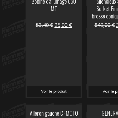
Bobine d'allumage 650
Silencieux
MT
Serket Fini
brossé coniq
10
Le
Le
53,40
€
25,00
€
849,00
€
prix
prix
initial
actuel
i
était :
est :
é
53,40 €.
25,00 €.
Voir le produit
Voir le p
Aileron gauche CFMOTO
GENER