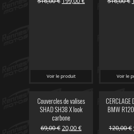
Le
Le
516,00
€
199,00
€
516,00
€
prix
prix
initial
actuel
i
était :
est :
é
516,00 €.
199,00 €.
Voir le produit
Voir le p
Couvercles de valises
CERCLAGE 
SHAD SH38 X look
BMW R1200
carbone
Le
Le
69,00
€
20,00
€
120,00
€