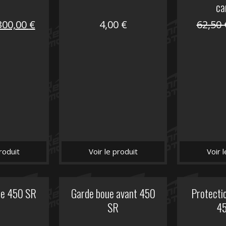
ca
Le
Le
300,00
€
4,00
€
62,50
prix
prix
nitial
actuel
tait :
est :
672,00 €.
300,00 €.
roduit
Voir le produit
Voir 
he 450 SR
Garde boue avant 450
Protectio
SR
4