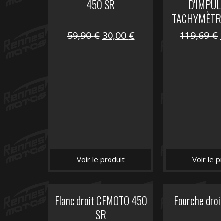
450 SR
D'IMPUL
TACHYMÈTR
Le
Le
59,90
€
30,00
€
119,69
€
prix
prix
initial
actuel
était :
est :
59,90 €.
30,00 €.
Voir le produit
Voir le p
Flanc droit CFMOTO 450
Fourche dro
SR