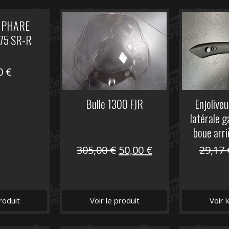
 PHARE
75 SR-R
00
€
Bulle 1300 FJR
Enjoliveu
latérale 
boue arri
Le
Le
305,00
€
50,00
€
29,17
prix
prix
initial
actuel
était :
est :
roduit
Voir le produit
Voir 
305,00 €.
50,00 €.