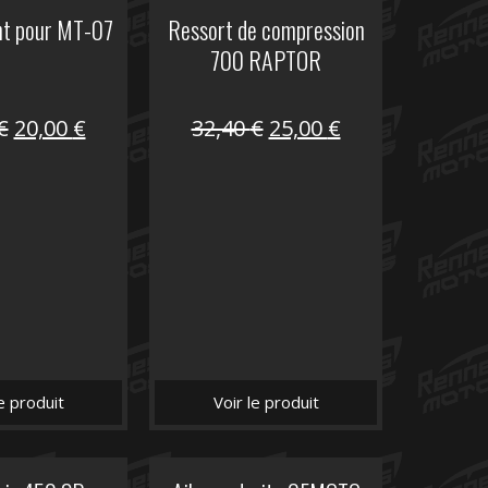
nt pour MT-07
Ressort de compression
700 RAPTOR
Le
Le
Le
Le
€
20,00
€
32,40
€
25,00
€
prix
prix
prix
prix
initial
actuel
initial
actuel
était :
est :
était :
est :
30,00 €.
20,00 €.
32,40 €.
25,00 €.
le produit
Voir le produit