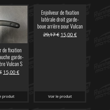
Enjoliveur de fixation
latérale droit garde-
boue arrière pour Vulcan
S
Le
Le
29,17
€
15,00
€
prix
prix
initial
actuel
r de fixation
était :
est :
gauche garde-
29,17 €.
15,00 €.
ère Vulcan S
Le
Le
€
15,00
€
prix
prix
initial
actuel
était :
est :
le produit
Voir le produit
29,17 €.
15,00 €.