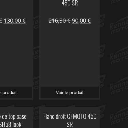
450 SR
Le
Le
Le
Le
€
130,00
€
216,30
€
90,00
€
prix
prix
prix
prix
initial
actuel
initial
actuel
était :
est :
était :
est :
218,50 €.
130,00 €.
216,30 €.
90,00 €.
le produit
Voir le produit
 de top case
Flanc droit CFMOTO 450
SH58 look
SR