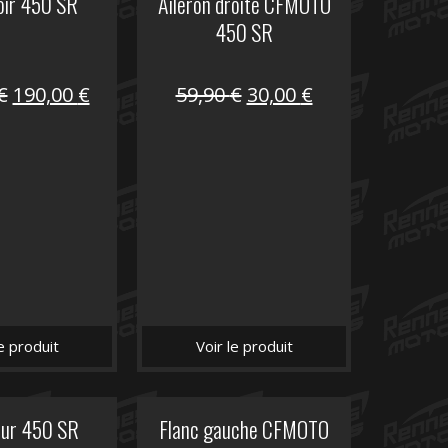
oir 450 SR
Aileron droite CFMOTO
450 SR
Le
Le
Le
Le
€
190,00
€
59,90
€
30,00
€
prix
prix
prix
prix
initial
actuel
initial
actuel
était :
est :
était :
est :
325,40 €.
190,00 €.
59,90 €.
30,00 €.
le produit
Voir le produit
eur 450 SR
Flanc gauche CFMOTO