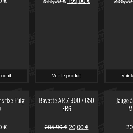
Le
Le
00
€
523,00
€
199,00
€
238,0
prix
prix
initial
actuel
était :
est :
523,00 €.
199,00 €.
roduit
Voir le produit
Voir 
rs fixe Puig
Bavette AR Z 800 / 650
Jauge à
0
ER6
M
Le
Le
00
€
205,90
€
20,00
€
20