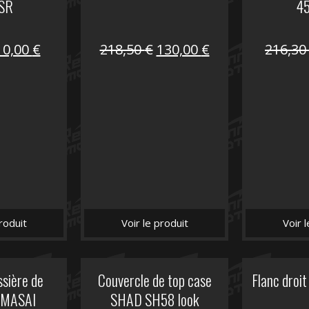
SR
4
Le
Le
Le
Le
10,00
€
218,50
€
130,00
€
216,3
prix
prix
prix
prix
nitial
actuel
initial
actuel
tait :
est :
était :
est :
17,60 €.
10,00 €.
218,50 €.
130,00 €.
roduit
Voir le produit
Voir 
sière de
Couvercle de top case
Flanc dro
n MASAI
SHAD SH58 look