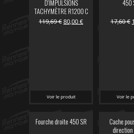
D'IMPULSIONS
450 
TACHYMÈTRE R1200 C
Le
Le
119,69
€
80,00
€
17,60
€
prix
prix
initial
actuel
i
était :
est :
é
119,69 €.
80,00 €.
Voir le produit
Voir le p
Fourche droite 450 SR
Cache pous
directio