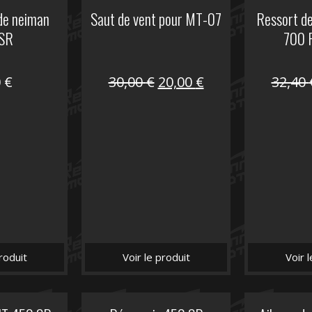
de neiman
Saut de vent pour MT-07
Ressort d
SR
700 
Le
Le
0
€
30,00
€
20,00
€
32,40
prix
prix
initial
actuel
était :
est :
30,00 €.
20,00 €.
roduit
Voir le produit
Voir 