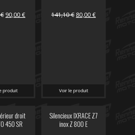
Le
Le
Le
Le
0
€
90,00
€
141,10
€
80,00
€
prix
prix
prix
prix
initial
actuel
initial
actuel
était :
est :
était :
est :
216,30 €.
90,00 €.
141,10 €.
80,00 €.
le produit
Voir le produit
érieur droit
Silencieux IXRACE Z7
O 450 SR
inox Z 800 E