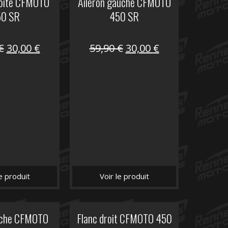
roite CFMOTO
Aileron gauche CFMOTO
50 SR
450 SR
Le
Le
Le
Le
€
30,00
€
59,90
€
30,00
€
prix
prix
prix
prix
initial
actuel
initial
actuel
était :
est :
était :
est :
59,90 €.
30,00 €.
59,90 €.
30,00 €.
le produit
Voir le produit
uche CFMOTO
Flanc droit CFMOTO 450