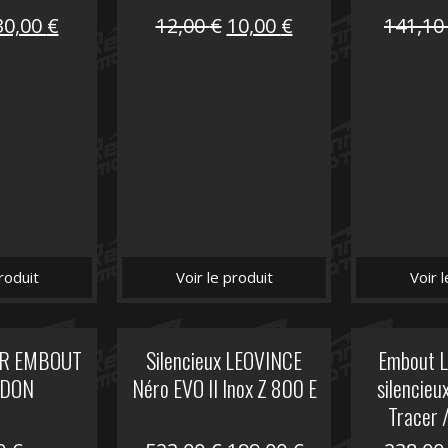
Le
Le
Le
Le
30,00
€
12,00
€
10,00
€
141,1
prix
prix
prix
prix
nitial
actuel
initial
actuel
tait :
est :
était :
est :
75,30 €.
30,00 €.
12,00 €.
10,00 €.
roduit
Voir le produit
Voir 
UR EMBOUT
Silencieux LEOVINCE
Embout 
IDON
Néro EVO II Inox Z 800 E
silencie
Tracer 