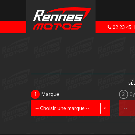
02 23 45 
SÉ
1
Marque
2
Cy