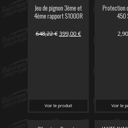
Jeu de pignon 3ème et
Protection 
4ème rapport S1000R
450 
Le
Le
648,22
€
399,00
€
2,9
prix
prix
initial
actuel
était :
est :
648,22 €.
399,00 €.
Voir le produit
Voir le p