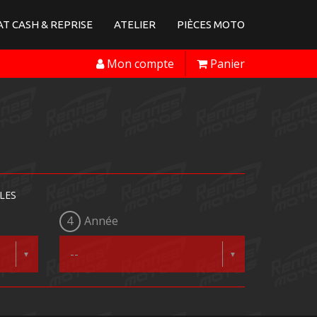
T CASH & REPRISE
ATELIER
PIÈCES MOTO
Mon compte
Panier
LES
4
Année