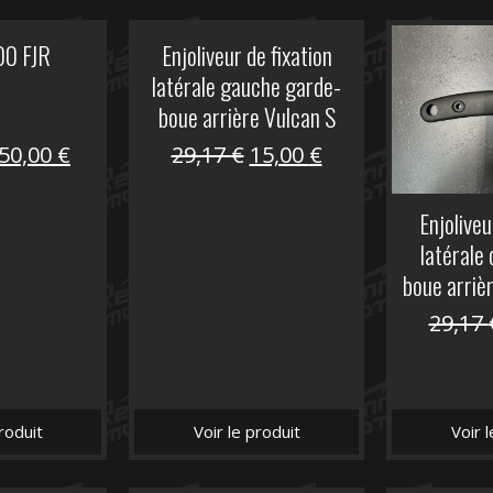
00 FJR
Enjoliveur de fixation
latérale gauche garde-
boue arrière Vulcan S
Le
Le
Le
Le
50,00
€
29,17
€
15,00
€
prix
prix
prix
prix
initial
actuel
initial
actuel
Enjoliveu
était :
est :
était :
est :
latérale 
305,00 €.
50,00 €.
29,17 €.
15,00 €.
boue arriè
29,17
roduit
Voir le produit
Voir 