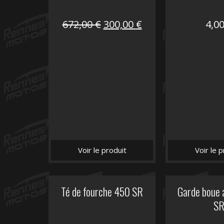
Le
Le
672,00
€
300,00
€
4,0
prix
prix
initial
actuel
était :
est :
672,00 €.
300,00 €.
Voir le produit
Voir le p
Té de fourche 450 SR
Garde boue 
S