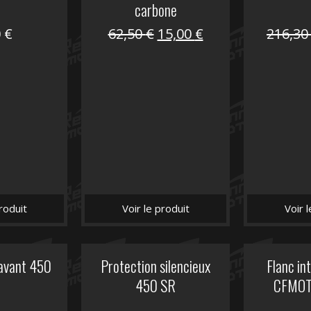
carbone
Le
Le
0
€
62,50
€
15,00
€
216,3
prix
prix
initial
actuel
était :
est :
62,50 €.
15,00 €.
roduit
Voir le produit
Voir 
avant 450
Protection silencieux
Flanc int
R
450 SR
CFMOT