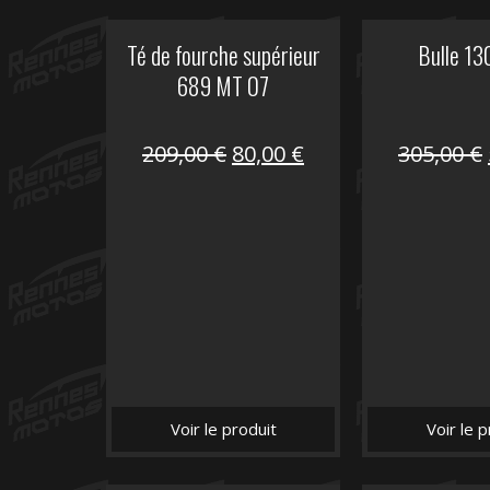
Té de fourche supérieur
Bulle 13
689 MT 07
Le
Le
209,00
€
80,00
€
305,00
€
prix
prix
initial
actuel
était :
est :
209,00 €.
80,00 €.
Voir le produit
Voir le p