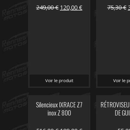
Le
Le
249,00
€
120,00
€
75,30
€
prix
prix
initial
actuel
i
était :
est :
é
249,00 €.
120,00 €.
Voir le produit
Voir le p
Silencieux IXRACE Z7
RÉTROVISE
inox Z 800
DE GU