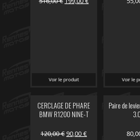
Le
Le
516,00
€
199,00
€
55,
prix
prix
initial
actuel
était :
est :
516,00 €.
199,00 €.
Voir le produit
Voir le p
CERCLAGE DE PHARE
Paire de levie
BMW R1200 NINE-T
3.
Le
Le
120,00
€
90,00
€
80,