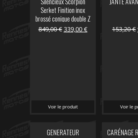
Silencieux Scorpion
JANTE AVAN
Serket Finition inox
brossé conique double Z
1000
Le
Le
849,00
€
339,00
€
153,20
€
prix
prix
initial
actuel
était :
est :
849,00 €.
339,00 €.
Voir le produit
Voir le p
GENERATEUR
CARÉNAGE 