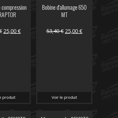
e compression
Bobine d'allumage 650
RAPTOR
MT
Le
Le
Le
Le
€
25,00
€
53,40
€
25,00
€
prix
prix
prix
prix
initial
actuel
initial
actuel
était :
est :
était :
est :
32,40 €.
25,00 €.
53,40 €.
25,00 €.
le produit
Voir le produit