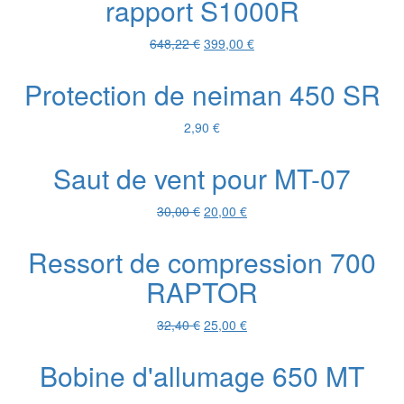
rapport S1000R
169,45 €.
100,00 €.
Le
Le
648,22
€
399,00
€
prix
prix
initial
actuel
Protection de neiman 450 SR
était :
est :
648,22 €.
399,00 €.
2,90
€
Saut de vent pour MT-07
Le
Le
30,00
€
20,00
€
prix
prix
initial
actuel
Ressort de compression 700
était :
est :
RAPTOR
30,00 €.
20,00 €.
Le
Le
32,40
€
25,00
€
prix
prix
initial
actuel
Bobine d'allumage 650 MT
était :
est :
32,40 €.
25,00 €.