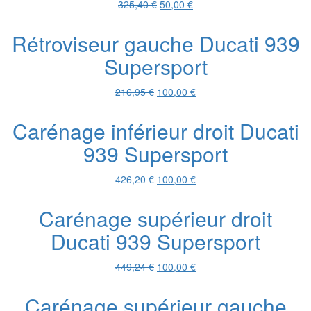
Le
Le
325,40
€
50,00
€
prix
prix
initial
actuel
Rétroviseur gauche Ducati 939
était :
est :
Supersport
325,40 €.
50,00 €.
Le
Le
216,95
€
100,00
€
prix
prix
initial
actuel
Carénage inférieur droit Ducati
était :
est :
939 Supersport
216,95 €.
100,00 €.
Le
Le
426,20
€
100,00
€
prix
prix
initial
actuel
Carénage supérieur droit
était :
est :
Ducati 939 Supersport
426,20 €.
100,00 €.
Le
Le
449,24
€
100,00
€
prix
prix
initial
actuel
Carénage supérieur gauche
était :
est :