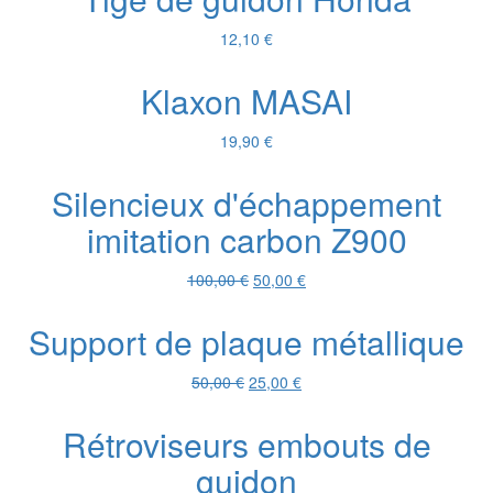
était :
est :
15,00 €.
10,00 €.
12,10
€
Klaxon MASAI
19,90
€
Silencieux d'échappement
imitation carbon Z900
Le
Le
100,00
€
50,00
€
prix
prix
initial
actuel
Support de plaque métallique
était :
est :
100,00 €.
50,00 €.
Le
Le
50,00
€
25,00
€
prix
prix
initial
actuel
Rétroviseurs embouts de
était :
est :
guidon
50,00 €.
25,00 €.