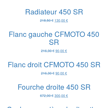
prix
prix
initial
actuel
Radiateur 450 SR
était :
est :
17,60 €.
10,00 €.
Le
Le
218,50
€
130,00
€
prix
prix
initial
actuel
Flanc gauche CFMOTO 450
était :
est :
SR
218,50 €.
130,00 €.
Le
Le
216,30
€
90,00
€
prix
prix
initial
actuel
Flanc droit CFMOTO 450 SR
était :
est :
216,30 €.
90,00 €.
Le
Le
216,30
€
90,00
€
prix
prix
initial
actuel
Fourche droite 450 SR
était :
est :
216,30 €.
90,00 €.
Le
Le
672,00
€
300,00
€
prix
prix
initial
actuel