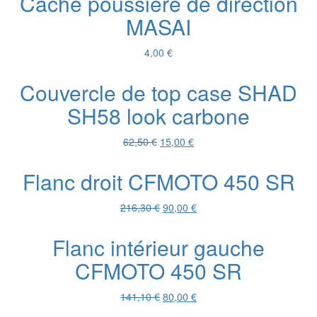
Cache poussière de direction
était :
est :
MASAI
672,00 €.
300,00 €.
4,00
€
Couvercle de top case SHAD
SH58 look carbone
Le
Le
62,50
€
15,00
€
prix
prix
initial
actuel
Flanc droit CFMOTO 450 SR
était :
est :
62,50 €.
15,00 €.
Le
Le
216,30
€
90,00
€
prix
prix
initial
actuel
Flanc intérieur gauche
était :
est :
CFMOTO 450 SR
216,30 €.
90,00 €.
Le
Le
141,10
€
80,00
€
prix
prix