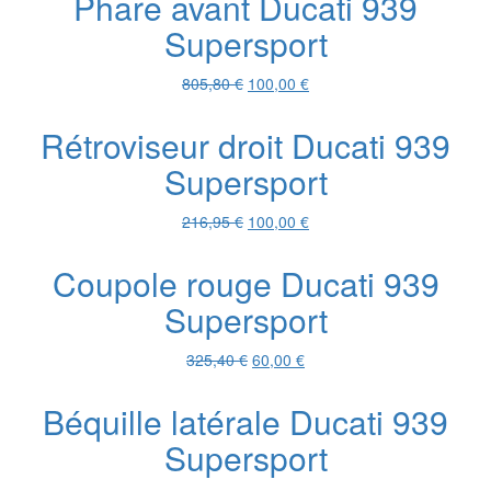
Phare avant Ducati 939
était :
est :
Supersport
999,00 €.
249,00 €.
Le
Le
805,80
€
100,00
€
prix
prix
initial
actuel
Rétroviseur droit Ducati 939
était :
est :
Supersport
805,80 €.
100,00 €.
Le
Le
216,95
€
100,00
€
prix
prix
initial
actuel
Coupole rouge Ducati 939
était :
est :
Supersport
216,95 €.
100,00 €.
Le
Le
325,40
€
60,00
€
prix
prix
initial
actuel
Béquille latérale Ducati 939
était :
est :
Supersport
325,40 €.
60,00 €.