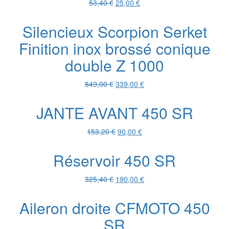
Le
Le
53,40
€
25,00
€
prix
prix
initial
actuel
Silencieux Scorpion Serket
était :
est :
Finition inox brossé conique
53,40 €.
25,00 €.
double Z 1000
Le
Le
849,00
€
339,00
€
prix
prix
initial
actuel
JANTE AVANT 450 SR
était :
est :
849,00 €.
339,00 €.
Le
Le
153,20
€
90,00
€
prix
prix
initial
actuel
Réservoir 450 SR
était :
est :
153,20 €.
90,00 €.
Le
Le
325,40
€
190,00
€
prix
prix
initial
actuel
Aileron droite CFMOTO 450
était :
est :
SR
325,40 €.
190,00 €.