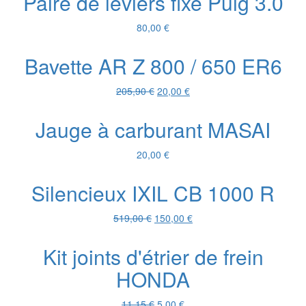
Paire de leviers fixe Puig 3.0
était :
est :
120,00 €.
90,00 €.
80,00
€
Bavette AR Z 800 / 650 ER6
Le
Le
205,90
€
20,00
€
prix
prix
initial
actuel
Jauge à carburant MASAI
était :
est :
205,90 €.
20,00 €.
20,00
€
Silencieux IXIL CB 1000 R
Le
Le
519,00
€
150,00
€
prix
prix
initial
actuel
Kit joints d'étrier de frein
était :
est :
HONDA
519,00 €.
150,00 €.
Le
Le
11,15
€
5,00
€