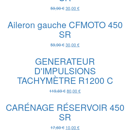
Le
Le
59,90
€
30,00
€
prix
prix
initial
actuel
Aileron gauche CFMOTO 450
était :
est :
SR
59,90 €.
30,00 €.
Le
Le
59,90
€
30,00
€
prix
prix
initial
actuel
GENERATEUR
était :
est :
D'IMPULSIONS
59,90 €.
30,00 €.
TACHYMÈTRE R1200 C
Le
Le
119,69
€
80,00
€
prix
prix
initial
actuel
CARÉNAGE RÉSERVOIR 450
était :
est :
SR
119,69 €.
80,00 €.
Le
Le
17,60
€
10,00
€