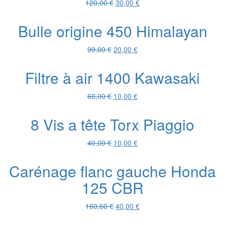
Le
Le
120,00
€
30,00
€
prix
prix
initial
actuel
Bulle origine 450 Himalayan
était :
est :
120,00 €.
30,00 €.
Le
Le
99,00
€
20,00
€
prix
prix
initial
actuel
Filtre à air 1400 Kawasaki
était :
est :
99,00 €.
20,00 €.
Le
Le
60,00
€
10,00
€
prix
prix
initial
actuel
8 Vis a tête Torx Piaggio
était :
est :
60,00 €.
10,00 €.
Le
Le
40,00
€
10,00
€
prix
prix
initial
actuel
Carénage flanc gauche Honda
était :
est :
125 CBR
40,00 €.
10,00 €.
Le
Le
160,60
€
40,00
€
prix
prix