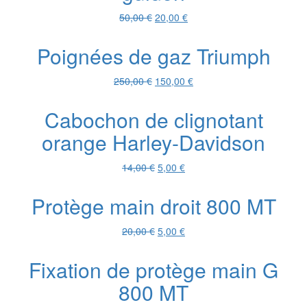
Le
Le
50,00
€
20,00
€
prix
prix
initial
actuel
Poignées de gaz Triumph
était :
est :
50,00 €.
20,00 €.
Le
Le
250,00
€
150,00
€
prix
prix
initial
actuel
Cabochon de clignotant
était :
est :
orange Harley-Davidson
250,00 €.
150,00 €.
Le
Le
14,00
€
5,00
€
prix
prix
initial
actuel
Protège main droit 800 MT
était :
est :
14,00 €.
5,00 €.
Le
Le
20,00
€
5,00
€
prix
prix
initial
actuel
Fixation de protège main G
était :
est :
800 MT
20,00 €.
5,00 €.