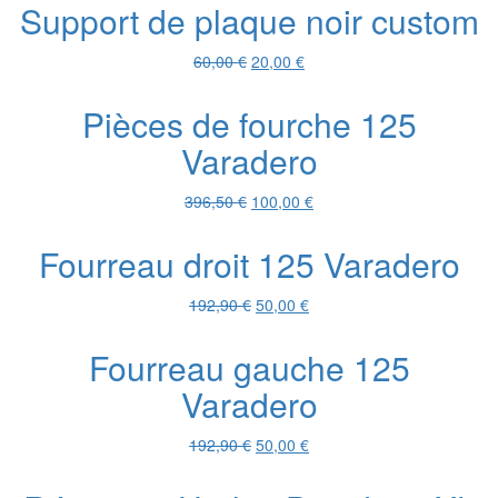
initial
actuel
Support de plaque noir custom
était :
est :
160,60 €.
40,00 €.
Le
Le
60,00
€
20,00
€
prix
prix
initial
actuel
Pièces de fourche 125
était :
est :
Varadero
60,00 €.
20,00 €.
Le
Le
396,50
€
100,00
€
prix
prix
initial
actuel
Fourreau droit 125 Varadero
était :
est :
396,50 €.
100,00 €.
Le
Le
192,90
€
50,00
€
prix
prix
initial
actuel
Fourreau gauche 125
était :
est :
Varadero
192,90 €.
50,00 €.
Le
Le
192,90
€
50,00
€
prix
prix
initial
actuel