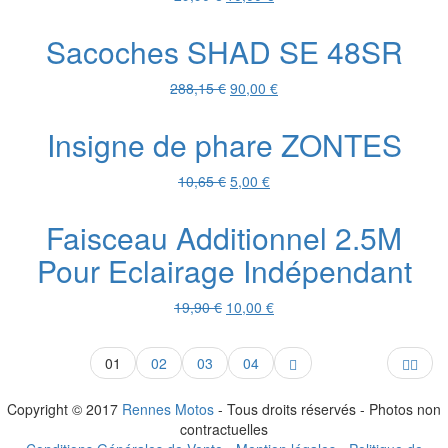
prix
prix
initial
actuel
Sacoches SHAD SE 48SR
était :
est :
29,90 €.
10,00 €.
Le
Le
288,15
€
90,00
€
prix
prix
initial
actuel
Insigne de phare ZONTES
était :
est :
288,15 €.
90,00 €.
Le
Le
10,65
€
5,00
€
prix
prix
initial
actuel
Faisceau Additionnel 2.5M
était :
est :
Pour Eclairage Indépendant
10,65 €.
5,00 €.
Le
Le
19,90
€
10,00
€
prix
prix
initial
actuel
01
02
03
04
était :
est :
19,90 €.
10,00 €.
Copyright © 2017
Rennes Motos
- Tous droits réservés - Photos non
contractuelles