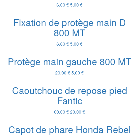
Le
Le
6,00
€
5,00
€
prix
prix
initial
actuel
Fixation de protège main D
était :
est :
800 MT
6,00 €.
5,00 €.
Le
Le
6,00
€
5,00
€
prix
prix
initial
actuel
Protège main gauche 800 MT
était :
est :
6,00 €.
5,00 €.
Le
Le
20,00
€
5,00
€
prix
prix
initial
actuel
Caoutchouc de repose pied
était :
est :
Fantic
20,00 €.
5,00 €.
Le
Le
60,00
€
20,00
€
prix
prix
initial
actuel
Capot de phare Honda Rebel
était :
est :
60,00 €.
20,00 €.