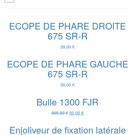
ECOPE DE PHARE DROITE
675 SR-R
39,00
€
ECOPE DE PHARE GAUCHE
675 SR-R
39,00
€
Bulle 1300 FJR
Le
Le
305,00
€
50,00
€
prix
prix
initial
actuel
Enjoliveur de fixation latérale
était :
est :