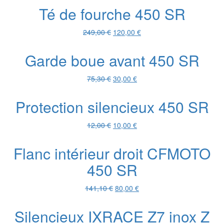
initial
actuel
Té de fourche 450 SR
était :
est :
141,10 €.
80,00 €.
Le
Le
249,00
€
120,00
€
prix
prix
initial
actuel
Garde boue avant 450 SR
était :
est :
249,00 €.
120,00 €.
Le
Le
75,30
€
30,00
€
prix
prix
initial
actuel
Protection silencieux 450 SR
était :
est :
75,30 €.
30,00 €.
Le
Le
12,00
€
10,00
€
prix
prix
initial
actuel
Flanc intérieur droit CFMOTO
était :
est :
450 SR
12,00 €.
10,00 €.
Le
Le
141,10
€
80,00
€
prix
prix
initial
actuel
Silencieux IXRACE Z7 inox Z
était :
est :