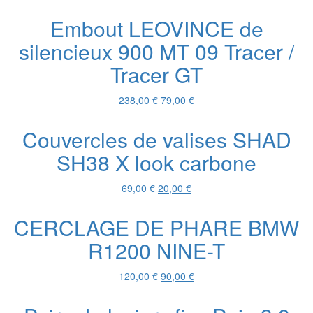
prix
prix
initial
actuel
Embout LEOVINCE de
était :
est :
silencieux 900 MT 09 Tracer /
523,00 €.
199,00 €.
Tracer GT
Le
Le
238,00
€
79,00
€
prix
prix
initial
actuel
Couvercles de valises SHAD
était :
est :
SH38 X look carbone
238,00 €.
79,00 €.
Le
Le
69,00
€
20,00
€
prix
prix
initial
actuel
CERCLAGE DE PHARE BMW
était :
est :
R1200 NINE-T
69,00 €.
20,00 €.
Le
Le
120,00
€
90,00
€
prix
prix
initial
actuel