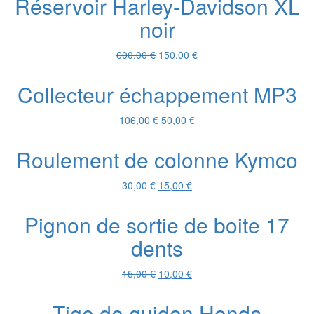
Réservoir Harley-Davidson XL
était :
est :
noir
192,90 €.
50,00 €.
Le
Le
600,00
€
150,00
€
prix
prix
initial
actuel
Collecteur échappement MP3
était :
est :
600,00 €.
150,00 €.
Le
Le
106,00
€
50,00
€
prix
prix
initial
actuel
Roulement de colonne Kymco
était :
est :
106,00 €.
50,00 €.
Le
Le
30,00
€
15,00
€
prix
prix
initial
actuel
Pignon de sortie de boite 17
était :
est :
dents
30,00 €.
15,00 €.
Le
Le
15,00
€
10,00
€
prix
prix
initial
actuel
Tige de guidon Honda