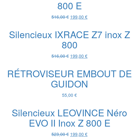
800 E
141,10 €.
80,00 €.
Le
Le
516,00
€
199,00
€
prix
prix
initial
actuel
Silencieux IXRACE Z7 inox Z
était :
est :
800
516,00 €.
199,00 €.
Le
Le
516,00
€
199,00
€
prix
prix
initial
actuel
RÉTROVISEUR EMBOUT DE
était :
est :
GUIDON
516,00 €.
199,00 €.
55,00
€
Silencieux LEOVINCE Néro
EVO II Inox Z 800 E
Le
Le
523,00
€
199,00
€