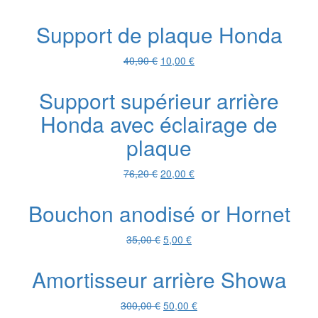
prix
prix
initial
actuel
Support de plaque Honda
était :
est :
22,30 €.
5,00 €.
Le
Le
40,90
€
10,00
€
prix
prix
initial
actuel
Support supérieur arrière
était :
est :
Honda avec éclairage de
40,90 €.
10,00 €.
plaque
Le
Le
76,20
€
20,00
€
prix
prix
initial
actuel
Bouchon anodisé or Hornet
était :
est :
76,20 €.
20,00 €.
Le
Le
35,00
€
5,00
€
prix
prix
initial
actuel
Amortisseur arrière Showa
était :
est :
35,00 €.
5,00 €.
Le
Le
300,00
€
50,00
€