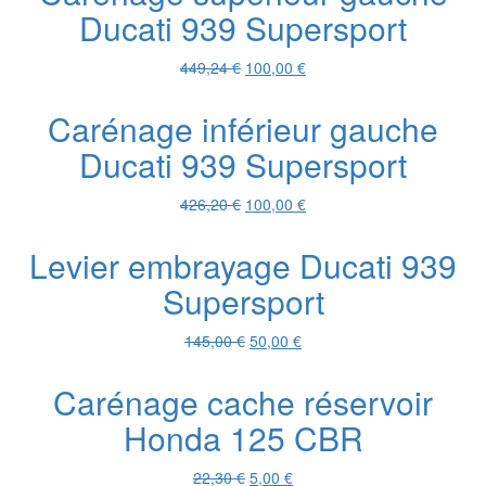
Ducati 939 Supersport
449,24 €.
100,00 €.
Le
Le
449,24
€
100,00
€
prix
prix
initial
actuel
Carénage inférieur gauche
était :
est :
Ducati 939 Supersport
449,24 €.
100,00 €.
Le
Le
426,20
€
100,00
€
prix
prix
initial
actuel
Levier embrayage Ducati 939
était :
est :
Supersport
426,20 €.
100,00 €.
Le
Le
145,00
€
50,00
€
prix
prix
initial
actuel
Carénage cache réservoir
était :
est :
Honda 125 CBR
145,00 €.
50,00 €.
Le
Le
22,30
€
5,00
€