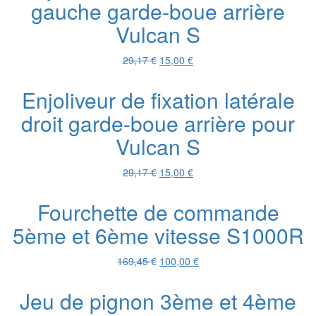
gauche garde-boue arrière
305,00 €.
50,00 €.
Vulcan S
Le
Le
29,17
€
15,00
€
prix
prix
initial
actuel
Enjoliveur de fixation latérale
était :
est :
droit garde-boue arrière pour
29,17 €.
15,00 €.
Vulcan S
Le
Le
29,17
€
15,00
€
prix
prix
initial
actuel
Fourchette de commande
était :
est :
5ème et 6ème vitesse S1000R
29,17 €.
15,00 €.
Le
Le
169,45
€
100,00
€
prix
prix
initial
actuel
Jeu de pignon 3ème et 4ème
était :
est :