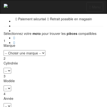
Pièces Moto
Toggle
Menu
navigation
Paiement sécurisé
Retrait possible en magasin
Sélectionnez votre
moto
pour trouver les
pièces
compatibles
1
Marque
2
Cylindrée
3
Modèle
4
Année