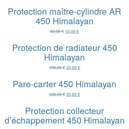
prix
prix
initial
actuel
Protection maître-cylindre AR
était :
est :
450 Himalayan
300,00 €.
50,00 €.
Le
Le
50,00
€
10,00
€
prix
prix
initial
actuel
Protection de radiateur 450
était :
est :
Himalayan
50,00 €.
10,00 €.
Le
Le
100,00
€
20,00
€
prix
prix
initial
actuel
Pare-carter 450 Himalayan
était :
est :
100,00 €.
20,00 €.
Le
Le
120,00
€
30,00
€
prix
prix
initial
actuel
Protection collecteur
était :
est :
d’échappement 450 Himalayan
120,00 €.
30,00 €.