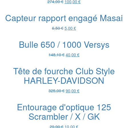
Le
Le
274,00
€
100,00
€
prix
prix
initial
actuel
Capteur rapport engagé Masai
était :
est :
274,00 €.
100,00 €.
Le
Le
6,50
€
5,00
€
prix
prix
initial
actuel
Bulle 650 / 1000 Versys
était :
est :
6,50 €.
5,00 €.
Le
Le
148,10
€
40,00
€
prix
prix
initial
actuel
Tête de fourche Club Style
était :
est :
HARLEY-DAVIDSON
148,10 €.
40,00 €.
Le
Le
325,00
€
90,00
€
prix
prix
initial
actuel
Entourage d'optique 125
était :
est :
Scrambler / X / GK
325,00 €.
90,00 €.
Le
Le
29,90
€
10,00
€