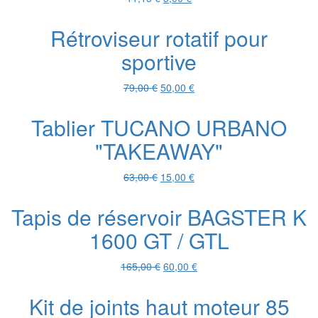
prix
prix
initial
actuel
Rétroviseur rotatif pour
était :
est :
sportive
11,15 €.
5,00 €.
Le
Le
79,00
€
50,00
€
prix
prix
initial
actuel
Tablier TUCANO URBANO
était :
est :
"TAKEAWAY"
79,00 €.
50,00 €.
Le
Le
63,00
€
15,00
€
prix
prix
initial
actuel
Tapis de réservoir BAGSTER K
était :
est :
1600 GT / GTL
63,00 €.
15,00 €.
Le
Le
165,00
€
60,00
€
prix
prix
initial
actuel
Kit de joints haut moteur 85
était :
est :