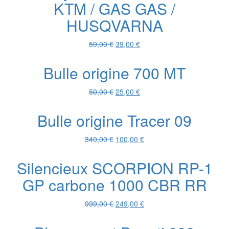
KTM / GAS GAS /
165,00 €.
60,00 €.
HUSQVARNA
Le
Le
59,00
€
39,00
€
prix
prix
initial
actuel
Bulle origine 700 MT
était :
est :
59,00 €.
39,00 €.
Le
Le
50,00
€
25,00
€
prix
prix
initial
actuel
Bulle origine Tracer 09
était :
est :
50,00 €.
25,00 €.
Le
Le
340,00
€
100,00
€
prix
prix
initial
actuel
Silencieux SCORPION RP-1
était :
est :
GP carbone 1000 CBR RR
340,00 €.
100,00 €.
Le
Le
999,00
€
249,00
€
prix
prix
initial
actuel