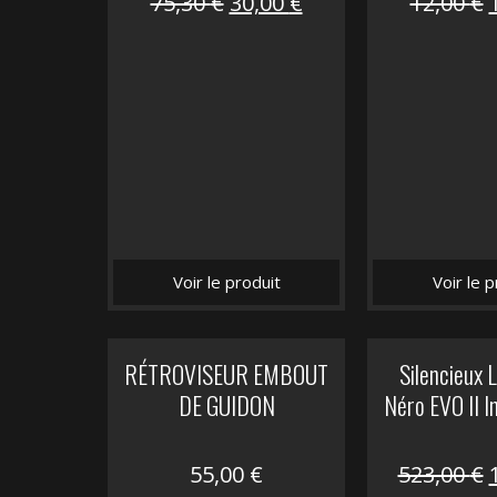
Le
Le
75,30
€
30,00
€
12,00
€
prix
prix
initial
actuel
i
était :
est :
é
75,30 €.
30,00 €.
Voir le produit
Voir le p
RÉTROVISEUR EMBOUT
Silencieux
DE GUIDON
Néro EVO II I
55,00
€
523,00
€