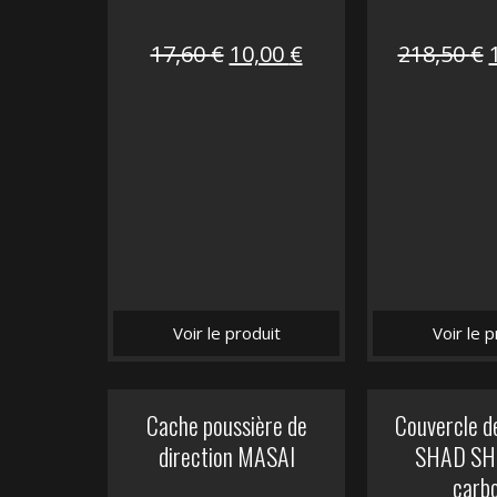
Le
Le
17,60
€
10,00
€
218,50
€
prix
prix
initial
actuel
i
était :
est :
é
17,60 €.
10,00 €.
Voir le produit
Voir le p
Cache poussière de
Couvercle d
direction MASAI
SHAD SH5
carb