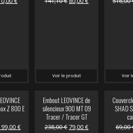
Le
Le
Le
Le
10,00
€
141,10
€
80,00
€
516,00
prix
prix
prix
prix
nitial
actuel
initial
actuel
tait :
est :
était :
est :
12,00 €.
10,00 €.
141,10 €.
80,00 €.
roduit
Voir le produit
Voir 
 LEOVINCE
Embout LEOVINCE de
Couvercle
nox Z 800 E
silencieux 900 MT 09
SHAD S
Tracer / Tracer GT
ca
Le
Le
Le
Le
199,00
€
238,00
€
79,00
€
69,00