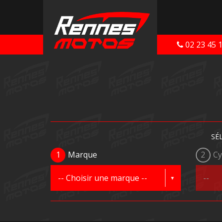
02 23 45 
SÉ
1
Marque
2
Cy