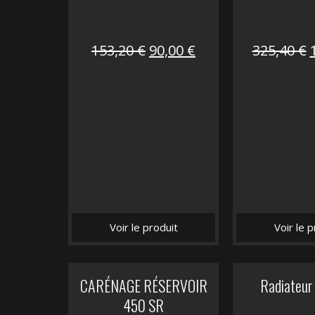
Le
Le
153,20
€
90,00
€
325,40
€
prix
prix
initial
actuel
i
était :
est :
é
153,20 €.
90,00 €.
Voir le produit
Voir le p
CARÉNAGE RÉSERVOIR
Radiateur
450 SR