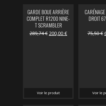
GARDE BOUE ARRIÈRE
CARÉNAGE 
COMPLET R1200 NINE-
DROIT 67
T SCRAMBLER
Le
Le
289,74
€
200,00
€
75,50
€
prix
prix
initial
actuel
i
était :
est :
é
289,74 €.
200,00 €.
Voir le produit
Voir le p