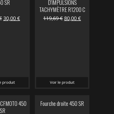
50 SR
D'IMPULSIONS
TACHYMÈTRE R1200 C
Le
Le
Le
Le
€
30,00
€
119,69
€
80,00
€
prix
prix
prix
prix
initial
actuel
initial
actuel
était :
est :
était :
est :
59,90 €.
30,00 €.
119,69 €.
80,00 €.
le produit
Voir le produit
it CFMOTO 450
Fourche droite 450 SR
SR