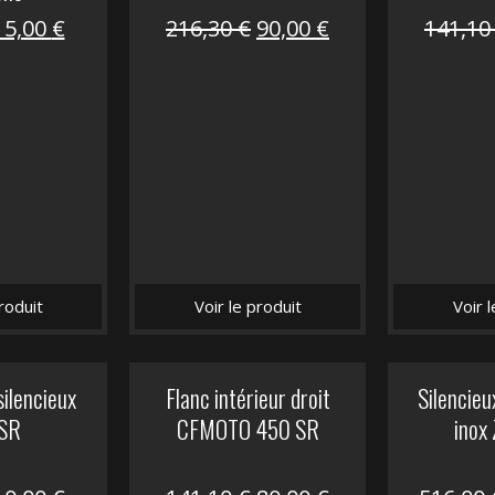
Le
Le
Le
Le
15,00
€
216,30
€
90,00
€
141,1
prix
prix
prix
prix
nitial
actuel
initial
actuel
tait :
est :
était :
est :
62,50 €.
15,00 €.
216,30 €.
90,00 €.
roduit
Voir le produit
Voir 
silencieux
Flanc intérieur droit
Silencie
SR
CFMOTO 450 SR
inox