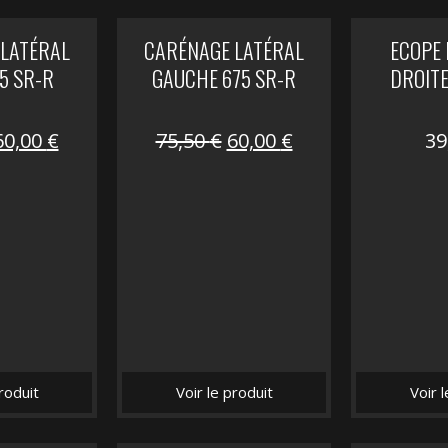
LATÉRAL
CARÉNAGE LATÉRAL
ECOPE
5 SR-R
GAUCHE 675 SR-R
DROITE
Le
Le
Le
Le
60,00
€
75,50
€
60,00
€
39
prix
prix
prix
prix
nitial
actuel
initial
actuel
tait :
est :
était :
est :
75,50 €.
60,00 €.
75,50 €.
60,00 €.
roduit
Voir le produit
Voir 