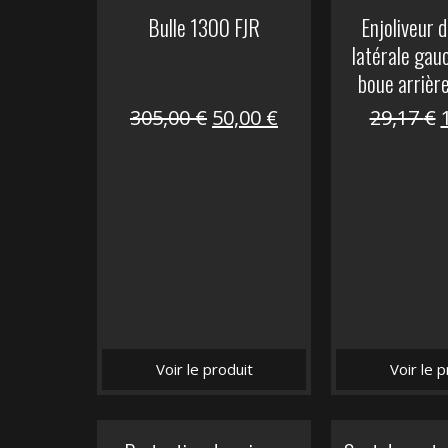
Bulle 1300 FJR
Enjoliveur d
latérale gau
boue arrièr
Le
Le
305,00
€
50,00
€
29,17
€
prix
prix
initial
actuel
i
était :
est :
é
305,00 €.
50,00 €.
Voir le produit
Voir le p