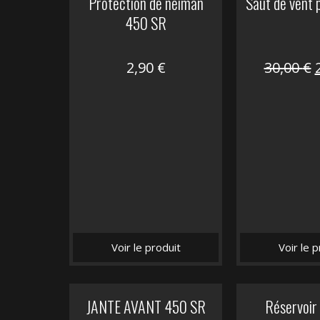
Protection de neiman
Saut de vent
450 SR
2,90
€
30,00
€
i
é
Voir le produit
Voir le p
JANTE AVANT 450 SR
Réservoir