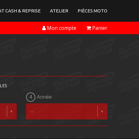
T CASH & REPRISE
ATELIER
PIÈCES MOTO
Mon compte
Panier
LES
4
Année