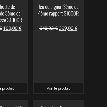
hette de
Jeu de pignon 3ème et
de 5ème et
4ème rapport S1000R
esse S1000R
Le
Le
Le
Le
€
100,00
€
648,22
€
399,00
€
prix
prix
prix
prix
initial
actuel
initial
actuel
était :
est :
était :
est :
169,45 €.
100,00 €.
648,22 €.
399,00 €.
le produit
Voir le produit