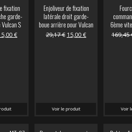
e fixation
Enjoliveur de fixation
Fourc
che garde-
latérale droit garde-
comman
e Vulcan S
boue arrière pour Vulcan
6ème vit
S
Le
Le
Le
Le
15,00
€
29,17
€
15,00
€
169,45
prix
prix
prix
prix
nitial
actuel
initial
actuel
tait :
est :
était :
est :
29,17 €.
15,00 €.
29,17 €.
15,00 €.
roduit
Voir le produit
Voir 