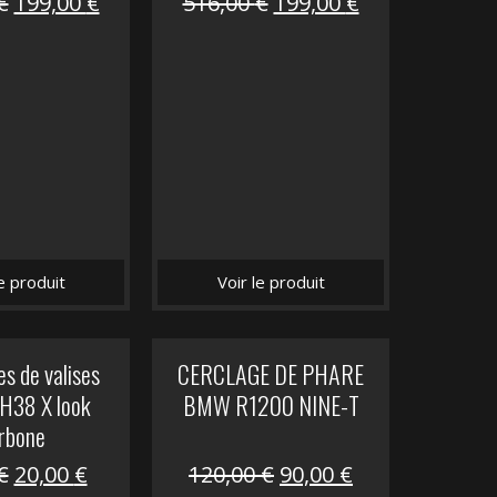
Le
Le
Le
Le
€
199,00
€
516,00
€
199,00
€
prix
prix
prix
prix
initial
actuel
initial
actuel
était :
est :
était :
est :
516,00 €.
199,00 €.
516,00 €.
199,00 €.
le produit
Voir le produit
s de valises
CERCLAGE DE PHARE
H38 X look
BMW R1200 NINE-T
rbone
Le
Le
Le
Le
€
20,00
€
120,00
€
90,00
€