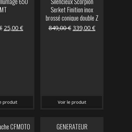
allumage 650
Silencieux Scorpion
MT
Serket Finition inox
brossé conique double Z
1000
Le
Le
Le
Le
€
25,00
€
849,00
€
339,00
€
prix
prix
prix
prix
initial
actuel
initial
actuel
était :
est :
était :
est :
53,40 €.
25,00 €.
849,00 €.
339,00 €.
le produit
Voir le produit
auche CFMOTO
GENERATEUR