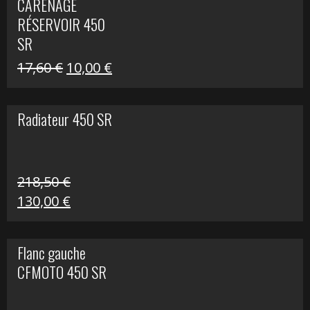
CARÉNAGE
était :
est :
RÉSERVOIR 450
119,69 €.
80,00 €.
SR
Le
Le
17,60
€
10,00
€
prix
prix
initial
actuel
Radiateur 450 SR
était :
est :
17,60 €.
10,00 €.
218,50
€
Le
Le
130,00
€
prix
prix
initial
actuel
Flanc gauche
était :
est :
CFMOTO 450 SR
218,50 €.
130,00 €.