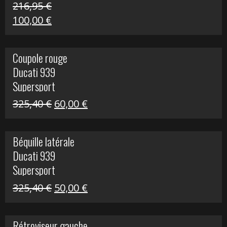
216,95
€
Le
Le
100,00
€
prix
prix
initial
actuel
Coupole rouge
était :
est :
Ducati 939
216,95 €.
100,00 €.
Supersport
Le
Le
325,40
€
60,00
€
prix
prix
initial
actuel
Béquille latérale
était :
est :
Ducati 939
325,40 €.
60,00 €.
Supersport
Le
Le
325,40
€
50,00
€
prix
prix
initial
actuel
Rétroviseur gauche