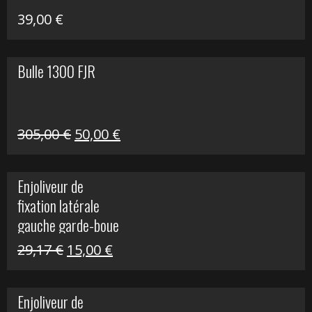
39,00
€
Bulle 1300 FJR
Le
Le
305,00
€
50,00
€
prix
prix
initial
actuel
Enjoliveur de
était :
est :
fixation latérale
305,00 €.
50,00 €.
gauche garde-boue
arrière Vulcan S
Le
Le
29,17
€
15,00
€
prix
prix
initial
actuel
Enjoliveur de
était :
est :