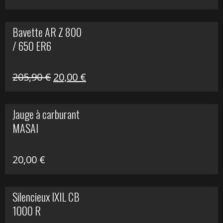
Bavette AR Z 800
/ 650 ER6
Le
Le
205,90
€
20,00
€
prix
prix
initial
actuel
Jauge à carburant
était :
est :
MASAI
205,90 €.
20,00 €.
20,00
€
Silencieux IXIL CB
1000 R