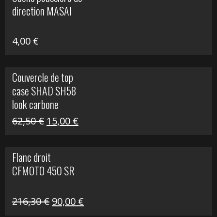
était :
est :
direction MASAI
672,00 €.
300,00 €.
4,00
€
Couvercle de top
case SHAD SH58
look carbone
Le
Le
62,50
€
15,00
€
prix
prix
initial
actuel
Flanc droit
était :
est :
CFMOTO 450 SR
62,50 €.
15,00 €.
Le
Le
216,30
€
90,00
€
prix
prix