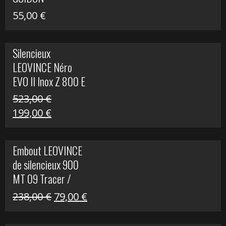
55,00
€
Silencieux
LEOVINCE Néro
EVO II Inox Z 800 E
523,00
€
Le
Le
199,00
€
prix
prix
initial
actuel
Embout LEOVINCE
était :
est :
de silencieux 900
523,00 €.
199,00 €.
MT 09 Tracer /
Tracer GT
Le
Le
238,00
€
79,00
€
prix
prix
initial
actuel