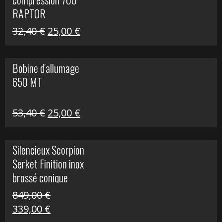
30,00 €.
20,00 €.
RAPTOR
Le
Le
32,40
€
25,00
€
prix
prix
initial
actuel
Bobine d'allumage
était :
est :
650 MT
32,40 €.
25,00 €.
Le
Le
53,40
€
25,00
€
prix
prix
initial
actuel
Silencieux Scorpion
était :
est :
Serket Finition inox
53,40 €.
25,00 €.
brossé conique
double Z 1000
849,00
€
Le
Le
339,00
€