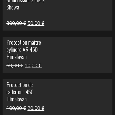
était :
est :
Showa
35,00 €.
5,00 €.
Le
Le
300,00
€
50,00
€
prix
prix
initial
actuel
Protection maître-
était :
est :
cylindre AR 450
300,00 €.
50,00 €.
Himalayan
Le
Le
50,00
€
10,00
€
prix
prix
initial
actuel
Protection de
était :
est :
radiateur 450
50,00 €.
10,00 €.
Himalayan
Le
Le
100,00
€
20,00
€
prix
prix