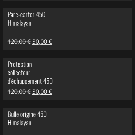
initial
actuel
Pare-carter 450
était :
est :
Himalayan
100,00 €.
20,00 €.
Le
Le
120,00
€
30,00
€
prix
prix
initial
actuel
Protection
était :
est :
collecteur
120,00 €.
30,00 €.
d’échappement 450
Himalayan
Le
Le
120,00
€
30,00
€
prix
prix
initial
actuel
Bulle origine 450
était :
est :
Himalayan
120,00 €.
30,00 €.