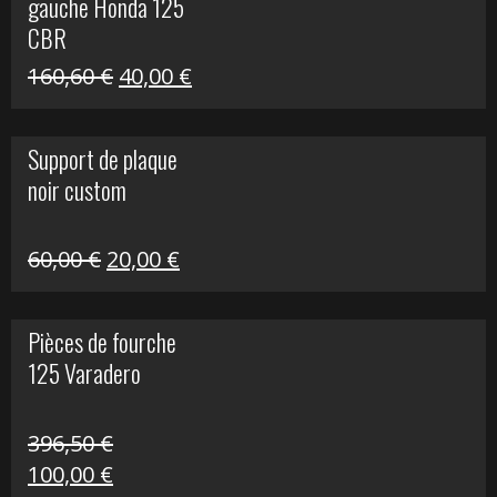
gauche Honda 125
40,00 €.
10,00 €.
CBR
Le
Le
160,60
€
40,00
€
prix
prix
initial
actuel
Support de plaque
était :
est :
noir custom
160,60 €.
40,00 €.
Le
Le
60,00
€
20,00
€
prix
prix
initial
actuel
Pièces de fourche
était :
est :
125 Varadero
60,00 €.
20,00 €.
396,50
€
Le
Le
100,00
€