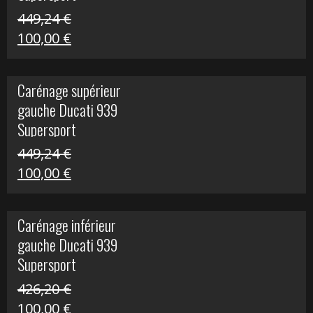
449,24
€
Le
Le
100,00
€
prix
prix
initial
actuel
Carénage supérieur
était :
est :
gauche Ducati 939
449,24 €.
100,00 €.
Supersport
449,24
€
Le
Le
100,00
€
prix
prix
initial
actuel
Carénage inférieur
était :
est :
gauche Ducati 939
449,24 €.
100,00 €.
Supersport
426,20
€
Le
Le
100,00
€