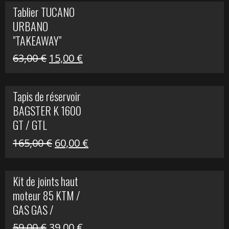
initial
actuel
Tablier TUCANO
était :
est :
URBANO
79,00 €.
50,00 €.
"TAKEAWAY"
Le
Le
63,00
€
15,00
€
prix
prix
initial
actuel
Tapis de réservoir
était :
est :
BAGSTER K 1600
63,00 €.
15,00 €.
GT / GTL
Le
Le
165,00
€
60,00
€
prix
prix
initial
actuel
Kit de joints haut
était :
est :
moteur 85 KTM /
165,00 €.
60,00 €.
GAS GAS /
HUSQVARNA
Le
Le
59,00
€
39,00
€