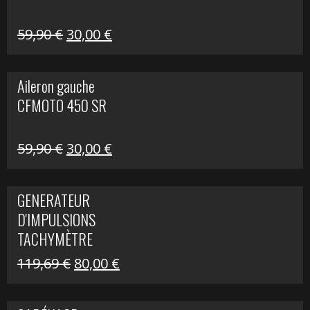
Le
Le
59,90
€
30,00
€
prix
prix
initial
actuel
Aileron gauche
était :
est :
CFMOTO 450 SR
59,90 €.
30,00 €.
Le
Le
59,90
€
30,00
€
prix
prix
initial
actuel
GENERATEUR
était :
est :
D'IMPULSIONS
59,90 €.
30,00 €.
TACHYMÈTRE
R1200 C
Le
Le
119,69
€
80,00
€
prix
prix
initial
actuel