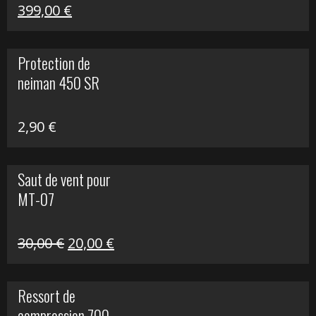
Le
Le
399,00
€
prix
prix
initial
actuel
Protection de
était :
est :
neiman 450 SR
648,22 €.
399,00 €.
2,90
€
Saut de vent pour
MT-07
Le
Le
30,00
€
20,00
€
prix
prix
initial
actuel
Ressort de
était :
est :
compression 700