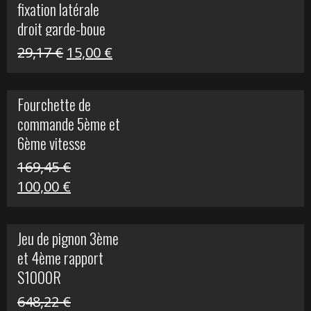
fixation latérale
29,17 €.
15,00 €.
droit garde-boue
arrière pour Vulcan
Le
Le
29,17
€
15,00
€
S
prix
prix
initial
actuel
Fourchette de
était :
est :
commande 5ème et
29,17 €.
15,00 €.
6ème vitesse
S1000R
169,45
€
Le
Le
100,00
€
prix
prix
initial
actuel
Jeu de pignon 3ème
était :
est :
et 4ème rapport
169,45 €.
100,00 €.
S1000R
648,22
€