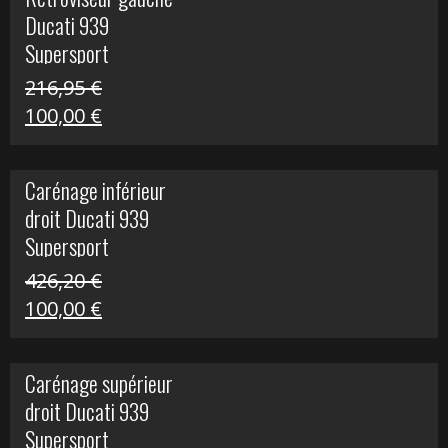
était :
est :
Ducati 939
325,40 €.
50,00 €.
Supersport
216,95
€
Le
Le
100,00
€
prix
prix
initial
actuel
Carénage inférieur
était :
est :
droit Ducati 939
216,95 €.
100,00 €.
Supersport
426,20
€
Le
Le
100,00
€
prix
prix
initial
actuel
Carénage supérieur
était :
est :
droit Ducati 939
426,20 €.
100,00 €.
Supersport