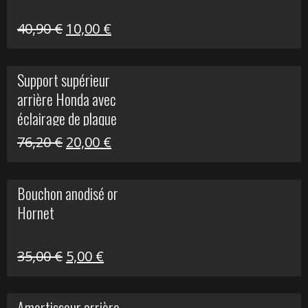
Le
Le
40,90
€
10,00
€
prix
prix
initial
actuel
Support supérieur
était :
est :
arrière Honda avec
40,90 €.
10,00 €.
éclairage de plaque
Le
Le
76,20
€
20,00
€
prix
prix
initial
actuel
Bouchon anodisé or
était :
est :
Hornet
76,20 €.
20,00 €.
Le
Le
35,00
€
5,00
€
prix
prix
initial
actuel
Amortisseur arrière