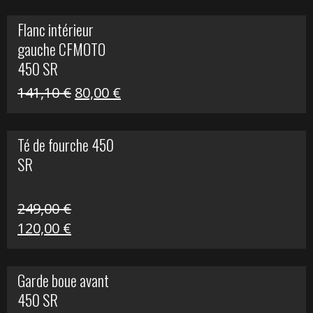
initial
actuel
Flanc intérieur
était :
est :
gauche CFMOTO
216,30 €.
90,00 €.
450 SR
Le
Le
141,10
€
80,00
€
prix
prix
initial
actuel
Té de fourche 450
était :
est :
SR
141,10 €.
80,00 €.
249,00
€
Le
Le
120,00
€
prix
prix
initial
actuel
Garde boue avant
était :
est :
450 SR
249,00 €.
120,00 €.