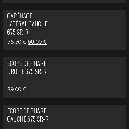
prix
prix
initial
actuel
CARÉNAGE
était :
est :
LATÉRAL GAUCHE
75,50 €.
60,00 €.
675 SR-R
Le
Le
75,50
€
60,00
€
prix
prix
initial
actuel
ECOPE DE PHARE
était :
est :
DROITE 675 SR-R
75,50 €.
60,00 €.
39,00
€
ECOPE DE PHARE
GAUCHE 675 SR-R