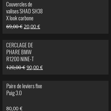
Couvercles de
était :
est :
valises SHAD SH38
238,00 €.
79,00 €.
X look carbone
Le
Le
69,00
€
20,00
€
prix
prix
initial
actuel
CERCLAGE DE
était :
est :
PHARE BMW
69,00 €.
20,00 €.
R1200 NINE-T
Le
Le
120,00
€
90,00
€
prix
prix
initial
actuel
Paire de leviers fixe
était :
est :
Puig 3.0
120,00 €.
90,00 €.
80,00
€