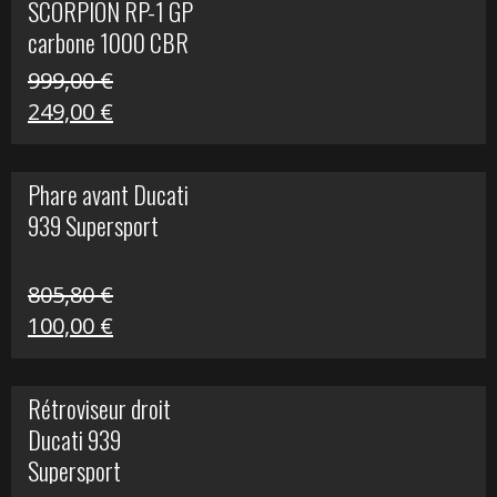
SCORPION RP-1 GP
340,00 €.
100,00 €.
carbone 1000 CBR
RR
999,00
€
Le
Le
249,00
€
prix
prix
initial
actuel
Phare avant Ducati
était :
est :
939 Supersport
999,00 €.
249,00 €.
805,80
€
Le
Le
100,00
€
prix
prix
initial
actuel
Rétroviseur droit
était :
est :
Ducati 939
805,80 €.
100,00 €.
Supersport