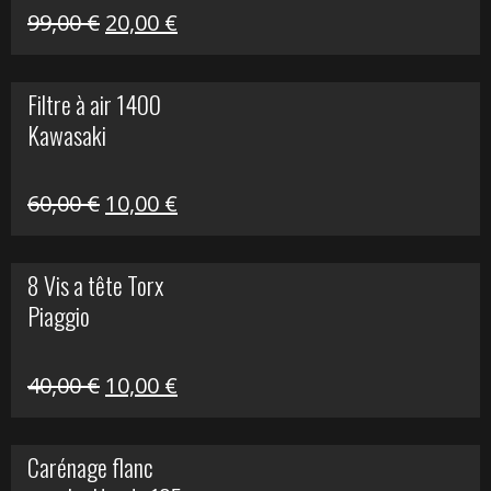
Le
Le
99,00
€
20,00
€
prix
prix
initial
actuel
Filtre à air 1400
était :
est :
Kawasaki
99,00 €.
20,00 €.
Le
Le
60,00
€
10,00
€
prix
prix
initial
actuel
8 Vis a tête Torx
était :
est :
Piaggio
60,00 €.
10,00 €.
Le
Le
40,00
€
10,00
€
prix
prix
initial
actuel
Carénage flanc
était :
est :