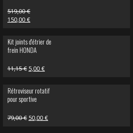
519,00
€
Le
Le
150,00
€
prix
prix
initial
actuel
Kit joints d'étrier de
était :
est :
frein HONDA
519,00 €.
150,00 €.
Le
Le
11,15
€
5,00
€
prix
prix
initial
actuel
Rétroviseur rotatif
était :
est :
pour sportive
11,15 €.
5,00 €.
Le
Le
79,00
€
50,00
€
prix
prix