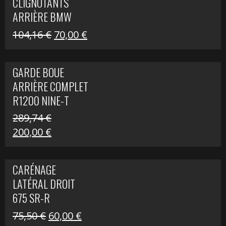
CLIGNOTANTS
40,22 €.
25,00 €.
ARRIÈRE BMW
R1200 NINE-T
Le
Le
104,16
€
70,00
€
SCRAMBLER
prix
prix
initial
actuel
GARDE BOUE
était :
est :
ARRIÈRE COMPLET
104,16 €.
70,00 €.
R1200 NINE-T
SCRAMBLER
289,74
€
Le
Le
200,00
€
prix
prix
initial
actuel
CARÉNAGE
était :
est :
LATÉRAL DROIT
289,74 €.
200,00 €.
675 SR-R
Le
Le
75,50
€
60,00
€