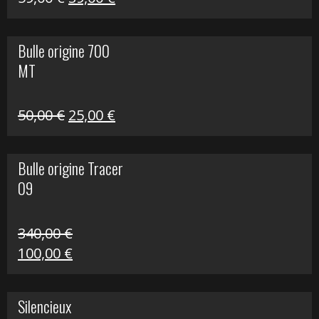
prix
prix
initial
actuel
Bulle origine 700
était :
est :
MT
59,00 €.
39,00 €.
Le
Le
50,00
€
25,00
€
prix
prix
initial
actuel
Bulle origine Tracer
était :
est :
09
50,00 €.
25,00 €.
340,00
€
Le
Le
100,00
€
prix
prix
initial
actuel
Silencieux
était :
est :