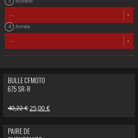
3
Modèle
4
Année
BULLE CFMOTO
675 SR-R
Le
Le
40,22
€
25,00
€
prix
prix
initial
actuel
PAIRE DE
était :
est :