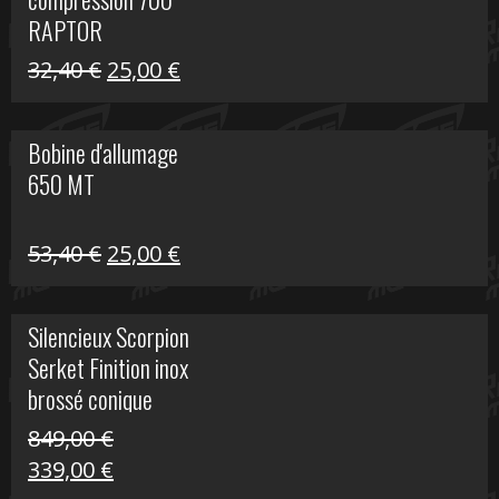
30,00 €.
20,00 €.
RAPTOR
Le
Le
32,40
€
25,00
€
prix
prix
initial
actuel
Bobine d'allumage
était :
est :
650 MT
32,40 €.
25,00 €.
Le
Le
53,40
€
25,00
€
prix
prix
initial
actuel
Silencieux Scorpion
était :
est :
Serket Finition inox
53,40 €.
25,00 €.
brossé conique
double Z 1000
849,00
€
Le
Le
339,00
€