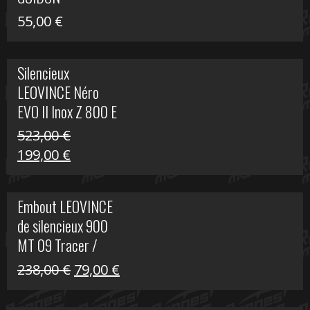
55,00
€
Silencieux
LEOVINCE Néro
EVO II Inox Z 800 E
523,00
€
Le
Le
199,00
€
prix
prix
initial
actuel
Embout LEOVINCE
était :
est :
de silencieux 900
523,00 €.
199,00 €.
MT 09 Tracer /
Tracer GT
Le
Le
238,00
€
79,00
€
prix
prix
initial
actuel