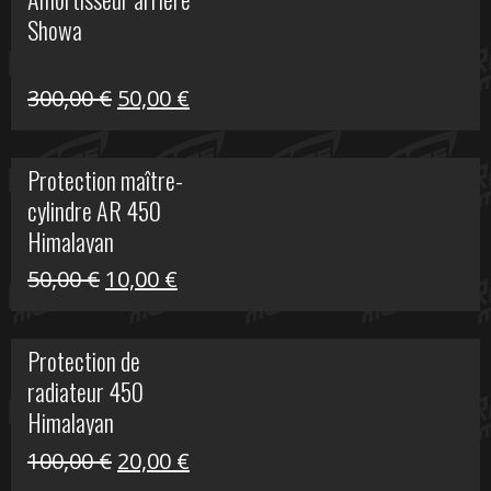
était :
est :
Showa
35,00 €.
5,00 €.
Le
Le
300,00
€
50,00
€
prix
prix
initial
actuel
Protection maître-
était :
est :
cylindre AR 450
300,00 €.
50,00 €.
Himalayan
Le
Le
50,00
€
10,00
€
prix
prix
initial
actuel
Protection de
était :
est :
radiateur 450
50,00 €.
10,00 €.
Himalayan
Le
Le
100,00
€
20,00
€
prix
prix