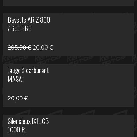
Bavette AR Z 800
/ 650 ER6
Le
Le
205,90
€
20,00
€
prix
prix
initial
actuel
Jauge à carburant
était :
est :
MASAI
205,90 €.
20,00 €.
20,00
€
Silencieux IXIL CB
1000 R