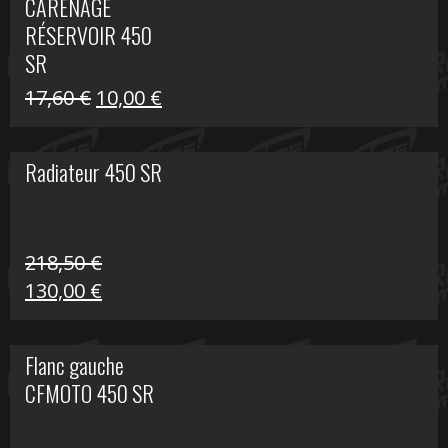
CARÉNAGE
était :
est :
RÉSERVOIR 450
119,69 €.
80,00 €.
SR
Le
Le
17,60
€
10,00
€
prix
prix
initial
actuel
Radiateur 450 SR
était :
est :
17,60 €.
10,00 €.
218,50
€
Le
Le
130,00
€
prix
prix
initial
actuel
Flanc gauche
était :
est :
CFMOTO 450 SR
218,50 €.
130,00 €.