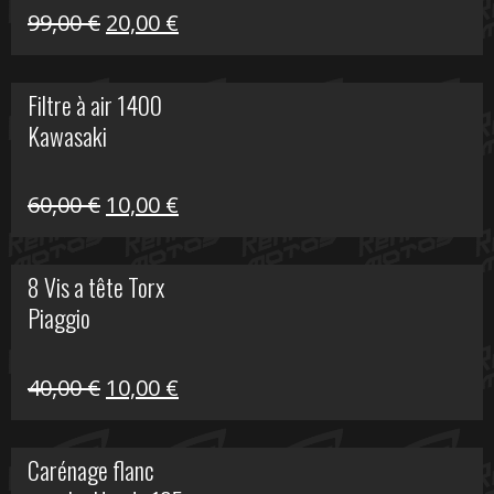
Le
Le
99,00
€
20,00
€
prix
prix
initial
actuel
Filtre à air 1400
était :
est :
Kawasaki
99,00 €.
20,00 €.
Le
Le
60,00
€
10,00
€
prix
prix
initial
actuel
8 Vis a tête Torx
était :
est :
Piaggio
60,00 €.
10,00 €.
Le
Le
40,00
€
10,00
€
prix
prix
initial
actuel
Carénage flanc
était :
est :