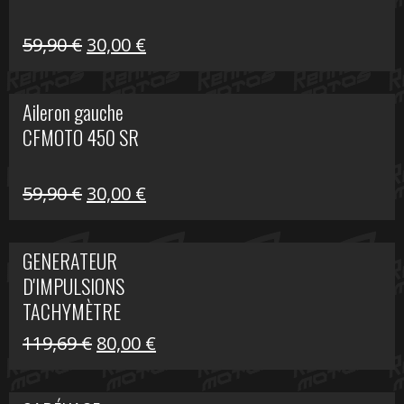
Le
Le
59,90
€
30,00
€
prix
prix
initial
actuel
Aileron gauche
était :
est :
CFMOTO 450 SR
59,90 €.
30,00 €.
Le
Le
59,90
€
30,00
€
prix
prix
initial
actuel
GENERATEUR
était :
est :
D'IMPULSIONS
59,90 €.
30,00 €.
TACHYMÈTRE
R1200 C
Le
Le
119,69
€
80,00
€
prix
prix
initial
actuel