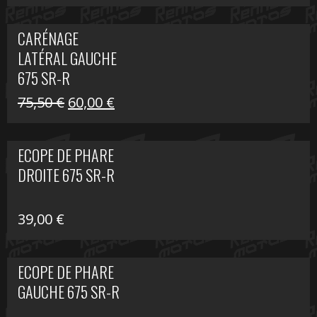
prix
prix
initial
actuel
CARÉNAGE
était :
est :
LATÉRAL GAUCHE
75,50 €.
60,00 €.
675 SR-R
Le
Le
75,50
€
60,00
€
prix
prix
initial
actuel
ECOPE DE PHARE
était :
est :
DROITE 675 SR-R
75,50 €.
60,00 €.
39,00
€
ECOPE DE PHARE
GAUCHE 675 SR-R