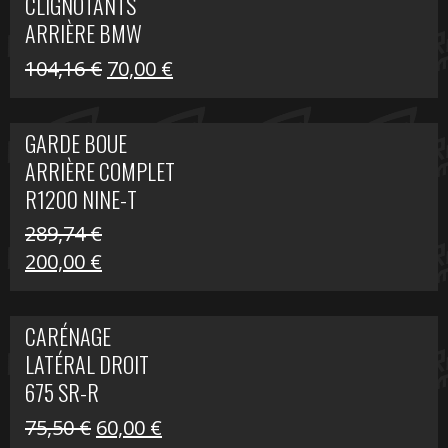
CLIGNOTANTS
40,22 €.
25,00 €.
ARRIÈRE BMW
R1200 NINE-T
Le
Le
104,16
€
70,00
€
SCRAMBLER
prix
prix
initial
actuel
GARDE BOUE
était :
est :
ARRIÈRE COMPLET
104,16 €.
70,00 €.
R1200 NINE-T
SCRAMBLER
289,74
€
Le
Le
200,00
€
prix
prix
initial
actuel
CARÉNAGE
était :
est :
LATÉRAL DROIT
289,74 €.
200,00 €.
675 SR-R
Le
Le
75,50
€
60,00
€