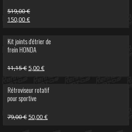
519,00
€
Le
Le
150,00
€
prix
prix
initial
actuel
Kit joints d'étrier de
était :
est :
frein HONDA
519,00 €.
150,00 €.
Le
Le
11,15
€
5,00
€
prix
prix
initial
actuel
Rétroviseur rotatif
était :
est :
pour sportive
11,15 €.
5,00 €.
Le
Le
79,00
€
50,00
€
prix
prix