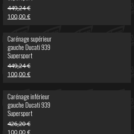
449,24
€
Le
Le
100,00
€
prix
prix
initial
actuel
Carénage supérieur
était :
est :
gauche Ducati 939
449,24 €.
100,00 €.
Supersport
449,24
€
Le
Le
100,00
€
prix
prix
initial
actuel
Carénage inférieur
était :
est :
gauche Ducati 939
449,24 €.
100,00 €.
Supersport
426,20
€
Le
Le
100,00
€