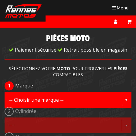
Toggle
Menu
navigation
PIÈCES MOTO
Paiement sécurisé
Retrait possible en magasin
SÉLECTIONNEZ VOTRE
MOTO
POUR TROUVER LES
PIÈCES
COMPATIBLES
1
Marque
2
Cylindrée