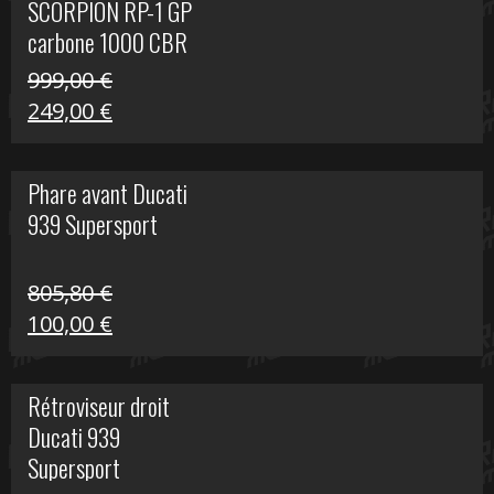
SCORPION RP-1 GP
340,00 €.
100,00 €.
carbone 1000 CBR
RR
999,00
€
Le
Le
249,00
€
prix
prix
initial
actuel
Phare avant Ducati
était :
est :
939 Supersport
999,00 €.
249,00 €.
805,80
€
Le
Le
100,00
€
prix
prix
initial
actuel
Rétroviseur droit
était :
est :
Ducati 939
805,80 €.
100,00 €.
Supersport