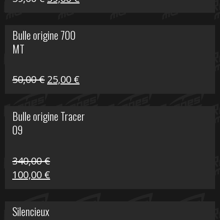
prix
prix
initial
actuel
Bulle origine 700
était :
est :
MT
59,00 €.
39,00 €.
Le
Le
50,00
€
25,00
€
prix
prix
initial
actuel
Bulle origine Tracer
était :
est :
09
50,00 €.
25,00 €.
340,00
€
Le
Le
100,00
€
prix
prix
initial
actuel
Silencieux
était :
est :