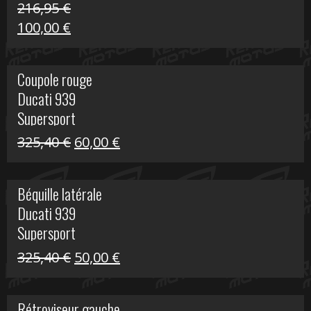
216,95
€
Le
Le
100,00
€
prix
prix
initial
actuel
Coupole rouge
était :
est :
Ducati 939
216,95 €.
100,00 €.
Supersport
Le
Le
325,40
€
60,00
€
prix
prix
initial
actuel
Béquille latérale
était :
est :
Ducati 939
325,40 €.
60,00 €.
Supersport
Le
Le
325,40
€
50,00
€
prix
prix
initial
actuel
Rétroviseur gauche