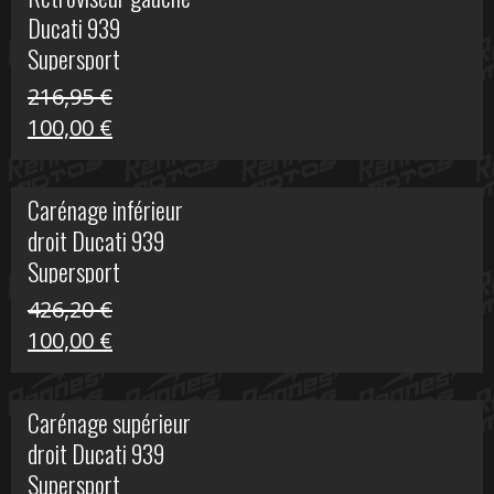
était :
est :
Ducati 939
325,40 €.
50,00 €.
Supersport
216,95
€
Le
Le
100,00
€
prix
prix
initial
actuel
Carénage inférieur
était :
est :
droit Ducati 939
216,95 €.
100,00 €.
Supersport
426,20
€
Le
Le
100,00
€
prix
prix
initial
actuel
Carénage supérieur
était :
est :
droit Ducati 939
426,20 €.
100,00 €.
Supersport