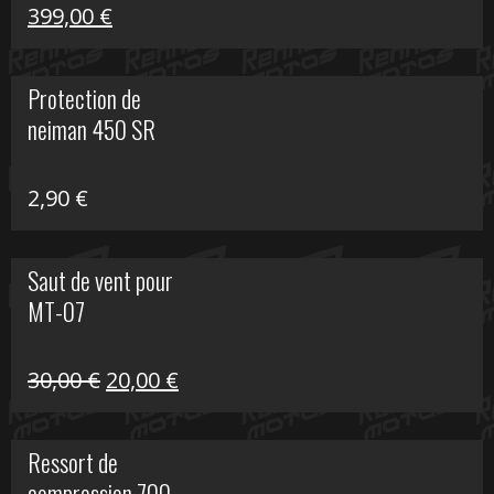
Le
Le
399,00
€
prix
prix
initial
actuel
Protection de
était :
est :
neiman 450 SR
648,22 €.
399,00 €.
2,90
€
Saut de vent pour
MT-07
Le
Le
30,00
€
20,00
€
prix
prix
initial
actuel
Ressort de
était :
est :
compression 700