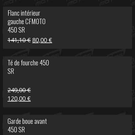
initial
actuel
Flanc intérieur
était :
est :
gauche CFMOTO
216,30 €.
90,00 €.
450 SR
Le
Le
141,10
€
80,00
€
prix
prix
initial
actuel
Té de fourche 450
était :
est :
SR
141,10 €.
80,00 €.
249,00
€
Le
Le
120,00
€
prix
prix
initial
actuel
Garde boue avant
était :
est :
450 SR
249,00 €.
120,00 €.