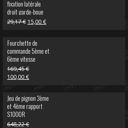
fixation latérale
29,17 €.
15,00 €.
droit garde-boue
arrière pour Vulcan
Le
Le
29,17
€
15,00
€
S
prix
prix
initial
actuel
Fourchette de
était :
est :
commande 5ème et
29,17 €.
15,00 €.
6ème vitesse
S1000R
169,45
€
Le
Le
100,00
€
prix
prix
initial
actuel
Jeu de pignon 3ème
était :
est :
et 4ème rapport
169,45 €.
100,00 €.
S1000R
648,22
€