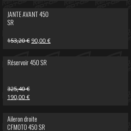
prix
prix
initial
actuel
JANTE AVANT 450
était :
est :
SR
849,00 €.
339,00 €.
Le
Le
153,20
€
90,00
€
prix
prix
initial
actuel
Réservoir 450 SR
était :
est :
153,20 €.
90,00 €.
325,40
€
Le
Le
190,00
€
prix
prix
initial
actuel
Aileron droite
était :
est :
CFMOTO 450 SR
325,40 €.
190,00 €.