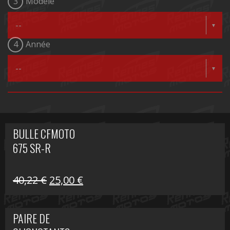
3
Modèle
4
Année
BULLE CFMOTO
675 SR-R
Le
Le
40,22
€
25,00
€
prix
prix
initial
actuel
PAIRE DE
était :
est :