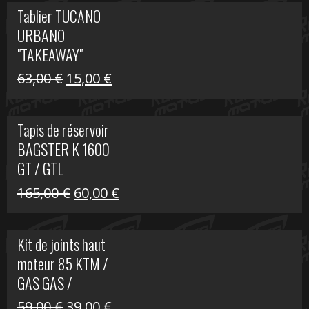
initial
actuel
Tablier TUCANO
était :
est :
URBANO
79,00 €.
50,00 €.
"TAKEAWAY"
Le
Le
63,00
€
15,00
€
prix
prix
initial
actuel
Tapis de réservoir
était :
est :
BAGSTER K 1600
63,00 €.
15,00 €.
GT / GTL
Le
Le
165,00
€
60,00
€
prix
prix
initial
actuel
Kit de joints haut
était :
est :
moteur 85 KTM /
165,00 €.
60,00 €.
GAS GAS /
HUSQVARNA
Le
Le
59,00
€
39,00
€