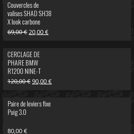
Couvercles de
était :
est :
valises SHAD SH38
238,00 €.
79,00 €.
X look carbone
Le
Le
69,00
€
20,00
€
prix
prix
initial
actuel
CERCLAGE DE
était :
est :
PHARE BMW
69,00 €.
20,00 €.
R1200 NINE-T
Le
Le
120,00
€
90,00
€
prix
prix
initial
actuel
Paire de leviers fixe
était :
est :
Puig 3.0
120,00 €.
90,00 €.
80,00
€