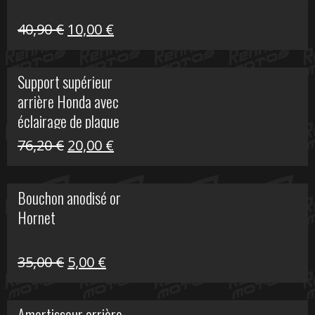
Le
Le
40,90
€
10,00
€
prix
prix
initial
actuel
Support supérieur
était :
est :
arrière Honda avec
40,90 €.
10,00 €.
éclairage de plaque
Le
Le
76,20
€
20,00
€
prix
prix
initial
actuel
Bouchon anodisé or
était :
est :
Hornet
76,20 €.
20,00 €.
Le
Le
35,00
€
5,00
€
prix
prix
initial
actuel
Amortisseur arrière