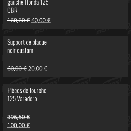
gauche Honda 125
40,00 €.
10,00 €.
CBR
Le
Le
160,60
€
40,00
€
prix
prix
initial
actuel
Support de plaque
était :
est :
noir custom
160,60 €.
40,00 €.
Le
Le
60,00
€
20,00
€
prix
prix
initial
actuel
Pièces de fourche
était :
est :
125 Varadero
60,00 €.
20,00 €.
396,50
€
Le
Le
100,00
€