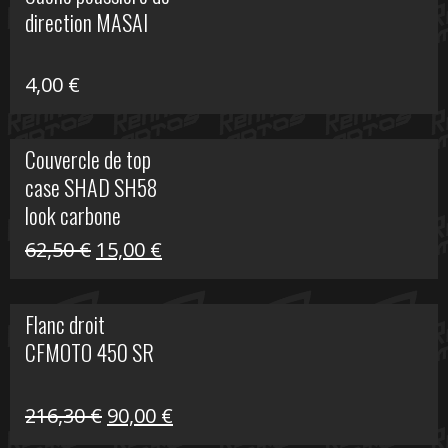
était :
est :
direction MASAI
672,00 €.
300,00 €.
4,00
€
Couvercle de top
case SHAD SH58
look carbone
Le
Le
62,50
€
15,00
€
prix
prix
initial
actuel
Flanc droit
était :
est :
CFMOTO 450 SR
62,50 €.
15,00 €.
Le
Le
216,30
€
90,00
€
prix
prix