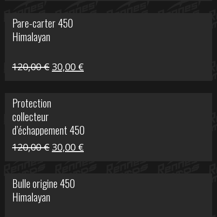
initial
actuel
Pare-carter 450
était :
est :
Himalayan
100,00 €.
20,00 €.
Le
Le
120,00
€
30,00
€
prix
prix
initial
actuel
Protection
était :
est :
collecteur
120,00 €.
30,00 €.
d’échappement 450
Himalayan
Le
Le
120,00
€
30,00
€
prix
prix
initial
actuel
Bulle origine 450
était :
est :
Himalayan
120,00 €.
30,00 €.