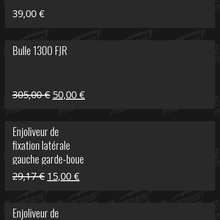
39,00
€
Bulle 1300 FJR
Le
Le
305,00
€
50,00
€
prix
prix
initial
actuel
Enjoliveur de
était :
est :
fixation latérale
305,00 €.
50,00 €.
gauche garde-boue
arrière Vulcan S
Le
Le
29,17
€
15,00
€
prix
prix
initial
actuel
Enjoliveur de
était :
est :