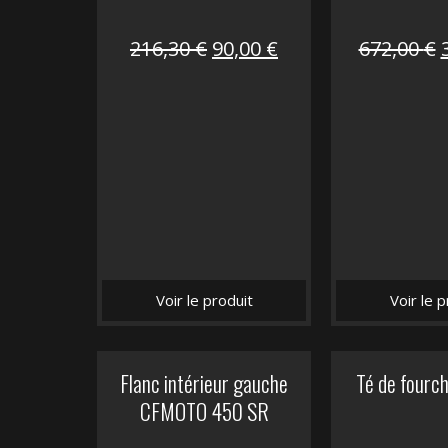
Le
Le
216,30
€
90,00
€
672,00
€
prix
prix
initial
actuel
i
était :
est :
é
216,30 €.
90,00 €.
Voir le produit
Voir le p
Flanc intérieur gauche
Té de fourc
CFMOTO 450 SR