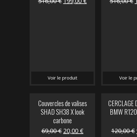
Le
Le
516,00
€
199,00
€
516,00
€
prix
prix
initial
actuel
i
était :
est :
é
516,00 €.
199,00 €.
Voir le produit
Voir le p
Couvercles de valises
CERCLAGE 
SHAD SH38 X look
BMW R1200
carbone
Le
Le
69,00
€
20,00
€
120,00
€