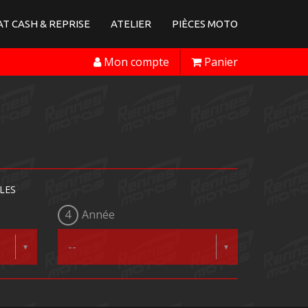
T CASH & REPRISE
ATELIER
PIÈCES MOTO
Mon compte
Panier
LES
4
Année