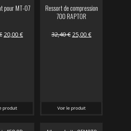
nt pour MT-07
Ressort de compression
700 RAPTOR
Le
Le
Le
Le
€
20,00
€
32,40
€
25,00
€
prix
prix
prix
prix
initial
actuel
initial
actuel
était :
est :
était :
est :
30,00 €.
20,00 €.
32,40 €.
25,00 €.
le produit
Voir le produit