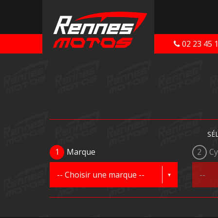
02 23 45 
SÉ
1
Marque
2
Cy