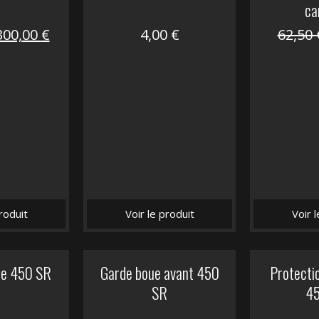
ca
Le
Le
300,00
€
4,00
€
62,50
prix
prix
nitial
actuel
tait :
est :
672,00 €.
300,00 €.
roduit
Voir le produit
Voir 
he 450 SR
Garde boue avant 450
Protectio
SR
4