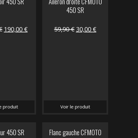
oir 450 SR
Aileron droite CFMOTO
450 SR
Le
Le
Le
Le
€
190,00
€
59,90
€
30,00
€
prix
prix
prix
prix
initial
actuel
initial
actuel
était :
est :
était :
est :
325,40 €.
190,00 €.
59,90 €.
30,00 €.
le produit
Voir le produit
eur 450 SR
Flanc gauche CFMOTO