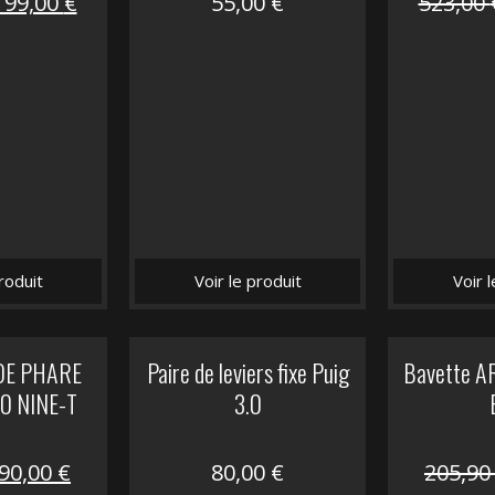
Le
Le
199,00
€
55,00
€
523,00
prix
prix
nitial
actuel
tait :
est :
516,00 €.
199,00 €.
roduit
Voir le produit
Voir 
DE PHARE
Paire de leviers fixe Puig
Bavette A
 NINE-T
3.0
Le
Le
90,00
€
80,00
€
205,9