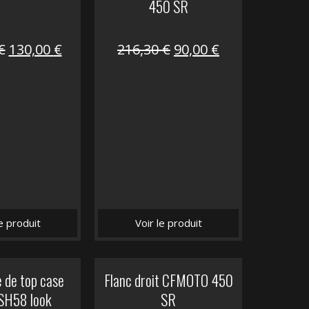
450 SR
Le
Le
Le
Le
€
130,00
€
216,30
€
90,00
€
prix
prix
prix
prix
initial
actuel
initial
actuel
était :
est :
était :
est :
218,50 €.
130,00 €.
216,30 €.
90,00 €.
le produit
Voir le produit
 de top case
Flanc droit CFMOTO 450
SH58 look
SR