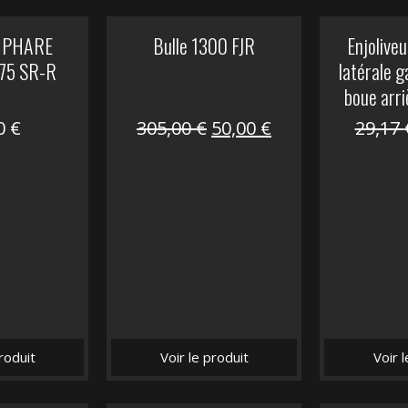
 PHARE
Bulle 1300 FJR
Enjoliveu
75 SR-R
latérale 
boue arri
Le
Le
00
€
305,00
€
50,00
€
29,17
prix
prix
initial
actuel
était :
est :
305,00 €.
50,00 €.
roduit
Voir le produit
Voir 