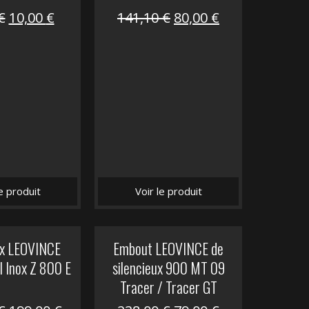
Le
Le
Le
Le
€
10,00
€
141,10
€
80,00
€
prix
prix
prix
prix
initial
actuel
initial
actuel
était :
est :
était :
est :
12,00 €.
10,00 €.
141,10 €.
80,00 €.
le produit
Voir le produit
ux LEOVINCE
Embout LEOVINCE de
I Inox Z 800 E
silencieux 900 MT 09
Tracer / Tracer GT