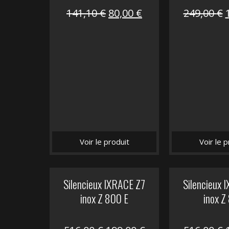
Le
Le
141,10
€
80,00
€
249,00
€
prix
prix
initial
actuel
i
était :
est :
é
141,10 €.
80,00 €.
Voir le produit
Voir le p
Silencieux IXRACE Z7
Silencieux 
inox Z 800 E
inox Z