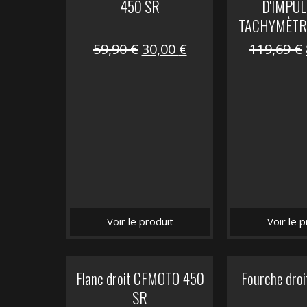
450 SR
D'IMPUL
TACHYMÈTR
Le
Le
59,90
€
30,00
€
119,69
€
prix
prix
initial
actuel
était :
est :
59,90 €.
30,00 €.
Voir le produit
Voir le p
Flanc droit CFMOTO 450
Fourche dro
SR