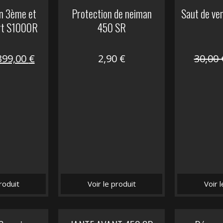
on 3ème et
Protection de neiman
Saut de ve
rt S1000R
450 SR
Le
Le
399,00
€
2,90
€
30,00
prix
prix
nitial
actuel
tait :
est :
648,22 €.
399,00 €.
roduit
Voir le produit
Voir 