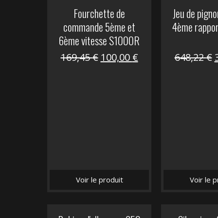
Fourchette de
Jeu de pign
commande 5ème et
4ème rappo
6ème vitesse S1000R
Le
Le
169,45
€
100,00
€
648,22
€
prix
prix
initial
actuel
i
était :
est :
é
169,45 €.
100,00 €.
Voir le produit
Voir le p