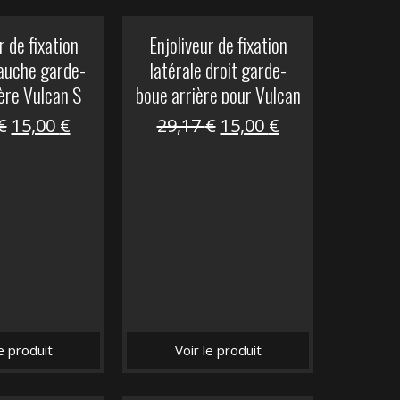
r de fixation
Enjoliveur de fixation
gauche garde-
latérale droit garde-
ère Vulcan S
boue arrière pour Vulcan
S
Le
Le
Le
Le
€
15,00
€
29,17
€
15,00
€
prix
prix
prix
prix
initial
actuel
initial
actuel
était :
est :
était :
est :
29,17 €.
15,00 €.
29,17 €.
15,00 €.
le produit
Voir le produit