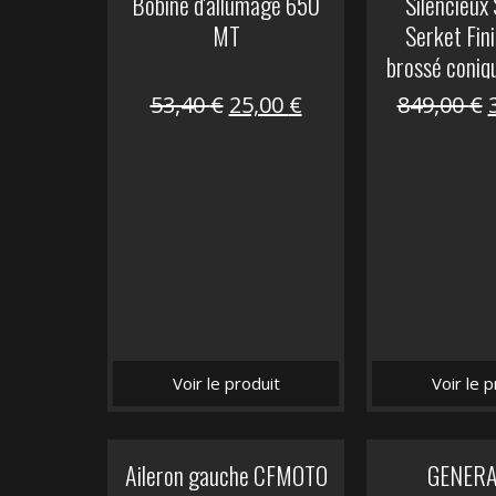
Bobine d'allumage 650
Silencieux
MT
Serket Fini
brossé coniq
10
Le
Le
53,40
€
25,00
€
849,00
€
prix
prix
initial
actuel
i
était :
est :
é
53,40 €.
25,00 €.
Voir le produit
Voir le p
Aileron gauche CFMOTO
GENER