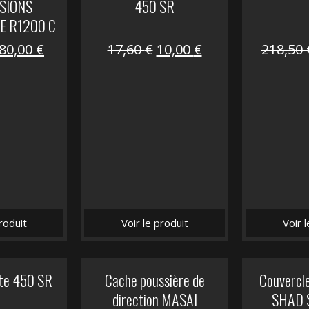
SIONS
450 SR
E R1200 C
Le
Le
Le
Le
80,00
€
17,60
€
10,00
€
218,50
prix
prix
prix
prix
initial
actuel
initial
actuel
était :
est :
était :
est :
119,69 €.
80,00 €.
17,60 €.
10,00 €.
roduit
Voir le produit
Voir 
ite 450 SR
Cache poussière de
Couvercle
direction MASAI
SHAD 