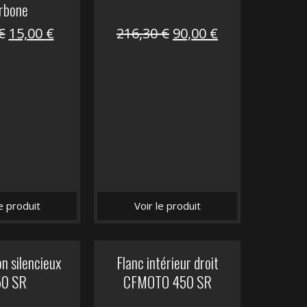
rbone
Le
Le
Le
Le
€
15,00
€
216,30
€
90,00
€
prix
prix
prix
prix
initial
actuel
initial
actuel
était :
est :
était :
est :
62,50 €.
15,00 €.
216,30 €.
90,00 €.
le produit
Voir le produit
n silencieux
Flanc intérieur droit
50 SR
CFMOTO 450 SR