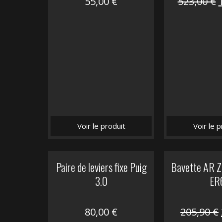
55,00
€
523,00
€
i
é
Voir le produit
Voir le p
Paire de leviers fixe Puig
Bavette AR Z
3.0
ER
80,00
€
205,90
€