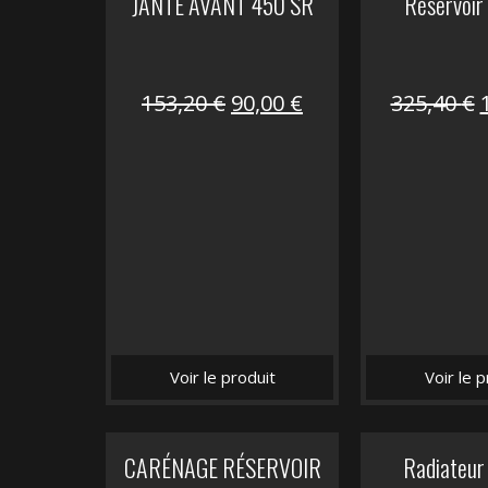
JANTE AVANT 450 SR
Réservoir
Le
Le
153,20
€
90,00
€
325,40
€
prix
prix
initial
actuel
i
était :
est :
é
153,20 €.
90,00 €.
Voir le produit
Voir le p
CARÉNAGE RÉSERVOIR
Radiateur