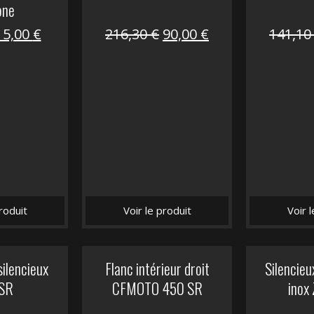
one
Le
Le
Le
Le
15,00
€
216,30
€
90,00
€
141,1
prix
prix
prix
prix
nitial
actuel
initial
actuel
tait :
est :
était :
est :
62,50 €.
15,00 €.
216,30 €.
90,00 €.
roduit
Voir le produit
Voir 
silencieux
Flanc intérieur droit
Silencie
SR
CFMOTO 450 SR
inox