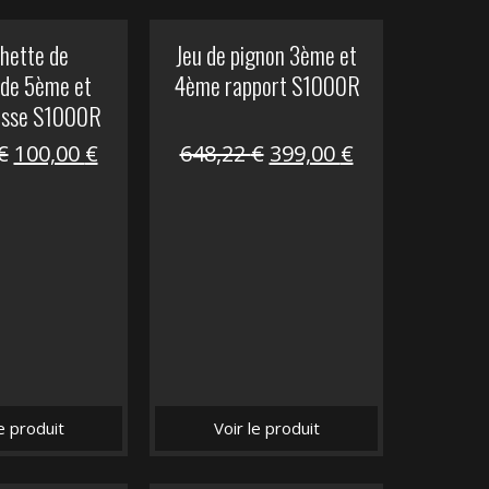
hette de
Jeu de pignon 3ème et
de 5ème et
4ème rapport S1000R
esse S1000R
Le
Le
Le
Le
€
100,00
€
648,22
€
399,00
€
prix
prix
prix
prix
initial
actuel
initial
actuel
était :
est :
était :
est :
169,45 €.
100,00 €.
648,22 €.
399,00 €.
le produit
Voir le produit