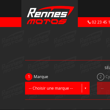
02 23 45 
SÉ
1
Marque
2
Cy