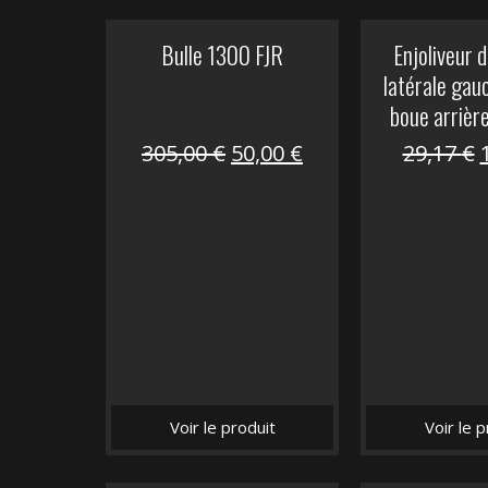
Bulle 1300 FJR
Enjoliveur d
latérale gau
boue arrièr
Le
Le
305,00
€
50,00
€
29,17
€
prix
prix
initial
actuel
i
était :
est :
é
305,00 €.
50,00 €.
Voir le produit
Voir le p