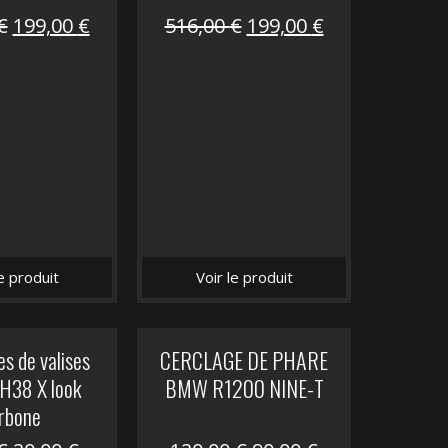
Le
Le
Le
Le
€
199,00
€
516,00
€
199,00
€
prix
prix
prix
prix
initial
actuel
initial
actuel
était :
est :
était :
est :
516,00 €.
199,00 €.
516,00 €.
199,00 €.
le produit
Voir le produit
s de valises
CERCLAGE DE PHARE
H38 X look
BMW R1200 NINE-T
rbone