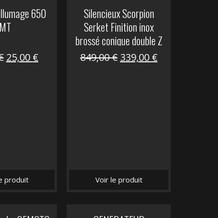
allumage 650
Silencieux Scorpion
MT
Serket Finition inox
brossé conique double Z
1000
Le
Le
Le
Le
€
25,00
€
849,00
€
339,00
€
prix
prix
prix
prix
initial
actuel
initial
actuel
était :
est :
était :
est :
53,40 €.
25,00 €.
849,00 €.
339,00 €.
le produit
Voir le produit