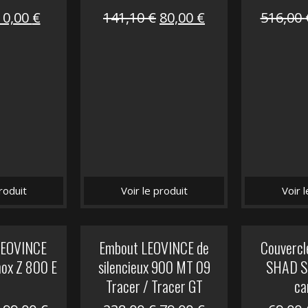
Le
Le
Le
Le
10,00
€
141,10
€
80,00
€
516,00
prix
prix
prix
prix
nitial
actuel
initial
actuel
tait :
est :
était :
est :
12,00 €.
10,00 €.
141,10 €.
80,00 €.
roduit
Voir le produit
Voir 
 LEOVINCE
Embout LEOVINCE de
Couvercle
nox Z 800 E
silencieux 900 MT 09
SHAD S
Tracer / Tracer GT
ca