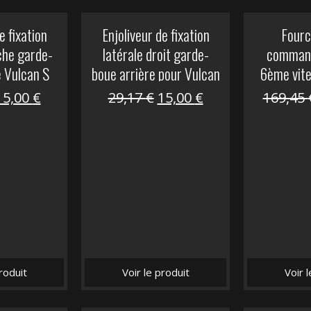
e fixation
Enjoliveur de fixation
Fourc
che garde-
latérale droit garde-
comman
e Vulcan S
boue arrière pour Vulcan
6ème vit
S
Le
Le
Le
Le
15,00
€
29,17
€
15,00
€
169,45
prix
prix
prix
prix
nitial
actuel
initial
actuel
tait :
est :
était :
est :
29,17 €.
15,00 €.
29,17 €.
15,00 €.
roduit
Voir le produit
Voir 