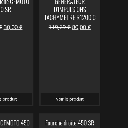
auche CFMOTO
GENERATEUR
50 SR
D'IMPULSIONS
TACHYMÈTRE R1200 C
Le
Le
Le
Le
€
30,00
€
119,69
€
80,00
€
prix
prix
prix
prix
initial
actuel
initial
actuel
était :
est :
était :
est :
59,90 €.
30,00 €.
119,69 €.
80,00 €.
le produit
Voir le produit
it CFMOTO 450
Fourche droite 450 SR