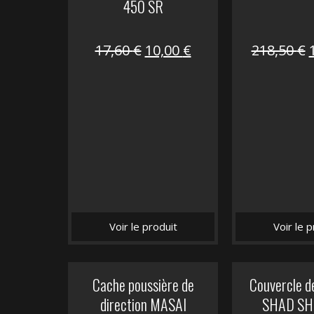
450 SR
Le
Le
17,60
€
10,00
€
218,50
€
prix
prix
initial
actuel
i
était :
est :
é
17,60 €.
10,00 €.
Voir le produit
Voir le p
Cache poussière de
Couvercle d
direction MASAI
SHAD SH5