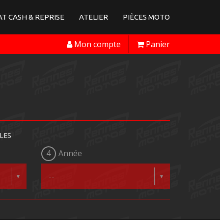
T CASH & REPRISE
ATELIER
PIÈCES MOTO
Mon compte
Panier
LES
4
Année