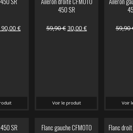
 450 SR
Aileron droite CFMOTO
Aileron g
450 SR
4
Le
Le
Le
Le
190,00
€
59,90
€
30,00
€
59,90
prix
prix
prix
prix
nitial
actuel
initial
actuel
tait :
est :
était :
est :
325,40 €.
190,00 €.
59,90 €.
30,00 €.
roduit
Voir le produit
Voir 
 450 SR
Flanc gauche CFMOTO
Flanc dro