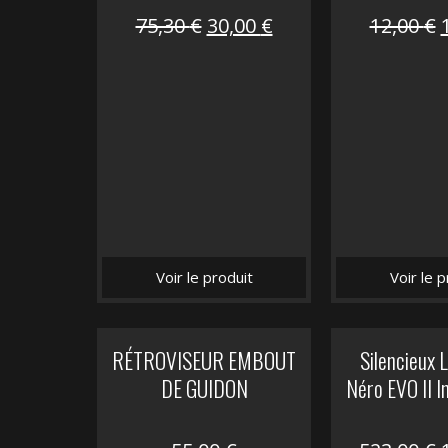
Le
Le
75,30
€
30,00
€
12,00
€
prix
prix
initial
actuel
i
était :
est :
é
75,30 €.
30,00 €.
Voir le produit
Voir le p
RÉTROVISEUR EMBOUT
Silencieux
DE GUIDON
Néro EVO II I