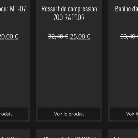
 pour MT-07
Ressort de compression
Bobine d'
700 RAPTOR
Le
Le
Le
Le
20,00
€
32,40
€
25,00
€
53,40
prix
prix
prix
prix
nitial
actuel
initial
actuel
tait :
est :
était :
est :
30,00 €.
20,00 €.
32,40 €.
25,00 €.
roduit
Voir le produit
Voir 