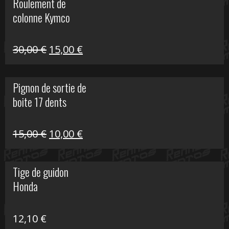
Roulement de
était :
est :
colonne Kymco
106,00 €.
50,00 €.
Le
Le
30,00
€
15,00
€
prix
prix
initial
actuel
Pignon de sortie de
était :
est :
boite 17 dents
30,00 €.
15,00 €.
Le
Le
15,00
€
10,00
€
prix
prix
initial
actuel
Tige de guidon
était :
est :
Honda
15,00 €.
10,00 €.
12,10
€