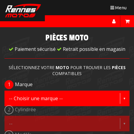
Toggle
Menu
navigation
PIÈCES MOTO
Paiement sécurisé
Retrait possible en magasin
SÉLECTIONNEZ VOTRE
MOTO
POUR TROUVER LES
PIÈCES
COMPATIBLES
1
Marque
2
Cylindrée