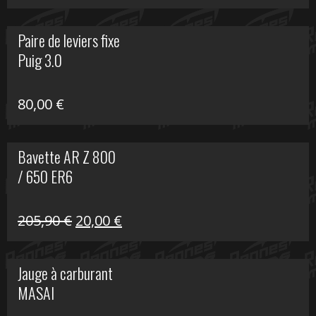
prix
prix
initial
actuel
Paire de leviers fixe
était :
est :
Puig 3.0
120,00 €.
90,00 €.
80,00
€
Bavette AR Z 800
/ 650 ER6
Le
Le
205,90
€
20,00
€
prix
prix
initial
actuel
Jauge à carburant
était :
est :
MASAI
205,90 €.
20,00 €.