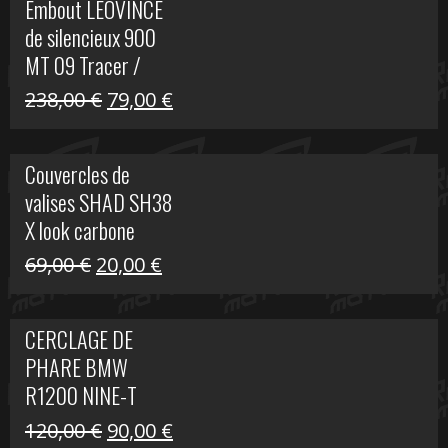
Embout LEOVINCE
était :
est :
de silencieux 900
523,00 €.
199,00 €.
MT 09 Tracer /
Tracer GT
Le
Le
238,00
€
79,00
€
prix
prix
initial
actuel
Couvercles de
était :
est :
valises SHAD SH38
238,00 €.
79,00 €.
X look carbone
Le
Le
69,00
€
20,00
€
prix
prix
initial
actuel
CERCLAGE DE
était :
est :
PHARE BMW
69,00 €.
20,00 €.
R1200 NINE-T
Le
Le
120,00
€
90,00
€