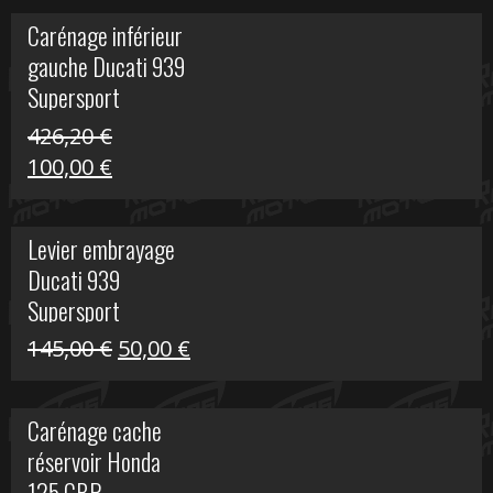
initial
actuel
Carénage inférieur
était :
est :
gauche Ducati 939
449,24 €.
100,00 €.
Supersport
426,20
€
Le
Le
100,00
€
prix
prix
initial
actuel
Levier embrayage
était :
est :
Ducati 939
426,20 €.
100,00 €.
Supersport
Le
Le
145,00
€
50,00
€
prix
prix
initial
actuel
Carénage cache
était :
est :
réservoir Honda
145,00 €.
50,00 €.
125 CBR