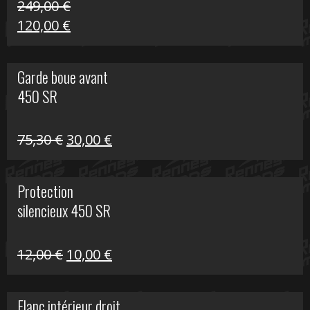
249,00
€
Le
Le
120,00
€
prix
prix
initial
actuel
Garde boue avant
était :
est :
450 SR
249,00 €.
120,00 €.
Le
Le
75,30
€
30,00
€
prix
prix
initial
actuel
Protection
était :
est :
silencieux 450 SR
75,30 €.
30,00 €.
Le
Le
12,00
€
10,00
€
prix
prix
initial
actuel
Flanc intérieur droit