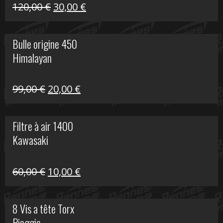
Himalayan
Le
Le
120,00
€
30,00
€
prix
prix
initial
actuel
Bulle origine 450
était :
est :
Himalayan
120,00 €.
30,00 €.
Le
Le
99,00
€
20,00
€
prix
prix
initial
actuel
Filtre à air 1400
était :
est :
Kawasaki
99,00 €.
20,00 €.
Le
Le
60,00
€
10,00
€
prix
prix
initial
actuel
8 Vis a tête Torx
était :
est :
Piaggio