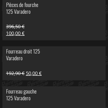
Pièces de fourche
était :
est :
125 Varadero
60,00 €.
20,00 €.
396,50
€
Le
Le
100,00
€
prix
prix
initial
actuel
Fourreau droit 125
était :
est :
Varadero
396,50 €.
100,00 €.
Le
Le
192,90
€
50,00
€
prix
prix
initial
actuel
Fourreau gauche
était :
est :
125 Varadero
192,90 €.
50,00 €.