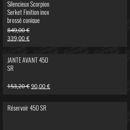
Silencieux Scorpion
était :
est :
Serket Finition inox
53,40 €.
25,00 €.
brossé conique
double Z 1000
849,00
€
Le
Le
339,00
€
prix
prix
initial
actuel
JANTE AVANT 450
était :
est :
SR
849,00 €.
339,00 €.
Le
Le
153,20
€
90,00
€
prix
prix
initial
actuel
Réservoir 450 SR
était :
est :
153,20 €.
90,00 €.