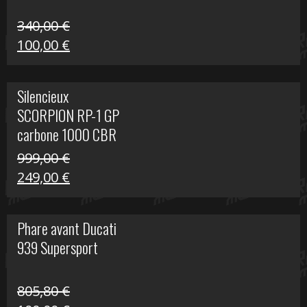
340,00
€
Le
Le
100,00
€
prix
prix
initial
actuel
Silencieux
était :
est :
SCORPION RP-1 GP
340,00 €.
100,00 €.
carbone 1000 CBR
RR
999,00
€
Le
Le
249,00
€
prix
prix
initial
actuel
Phare avant Ducati
était :
est :
939 Supersport
999,00 €.
249,00 €.
805,80
€