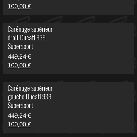
Le
Le
100,00
€
prix
prix
initial
actuel
Carénage supérieur
était :
est :
droit Ducati 939
426,20 €.
100,00 €.
Supersport
449,24
€
Le
Le
100,00
€
prix
prix
initial
actuel
Carénage supérieur
était :
est :
gauche Ducati 939
449,24 €.
100,00 €.
Supersport
449,24
€
Le
Le
100,00
€
prix
prix