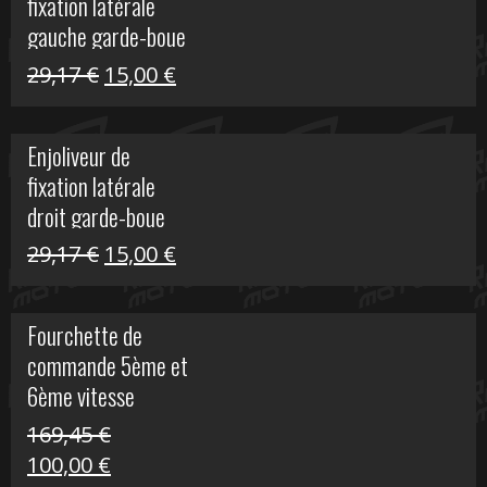
fixation latérale
305,00 €.
50,00 €.
gauche garde-boue
arrière Vulcan S
Le
Le
29,17
€
15,00
€
prix
prix
initial
actuel
Enjoliveur de
était :
est :
fixation latérale
29,17 €.
15,00 €.
droit garde-boue
arrière pour Vulcan
Le
Le
29,17
€
15,00
€
S
prix
prix
initial
actuel
Fourchette de
était :
est :
commande 5ème et
29,17 €.
15,00 €.
6ème vitesse
S1000R
169,45
€
Le
Le
100,00
€