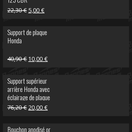
Le
Le
22,30
€
5,00
€
prix
prix
initial
actuel
Support de plaque
était :
est :
Honda
22,30 €.
5,00 €.
Le
Le
40,90
€
10,00
€
prix
prix
initial
actuel
Support supérieur
était :
est :
arrière Honda avec
40,90 €.
10,00 €.
éclairage de plaque
Le
Le
76,20
€
20,00
€
prix
prix
initial
actuel
Bouchon anodisé or
était :
est :