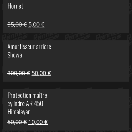
Hornet
76,20 €.
20,00 €.
Le
Le
35,00
€
5,00
€
prix
prix
initial
actuel
Amortisseur arrière
était :
est :
Showa
35,00 €.
5,00 €.
Le
Le
300,00
€
50,00
€
prix
prix
initial
actuel
Protection maître-
était :
est :
cylindre AR 450
300,00 €.
50,00 €.
Himalayan
Le
Le
50,00
€
10,00
€
prix
prix