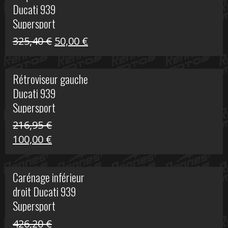
Ducati 939
325,40 €.
60,00 €.
Supersport
Le
Le
325,40
€
50,00
€
prix
prix
initial
actuel
Rétroviseur gauche
était :
est :
Ducati 939
325,40 €.
50,00 €.
Supersport
216,95
€
Le
Le
100,00
€
prix
prix
initial
actuel
Carénage inférieur
était :
est :
droit Ducati 939
216,95 €.
100,00 €.
Supersport
426,20
€