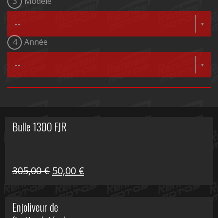
3
Modèle
4
Année
Bulle 1300 FJR
Le
Le
305,00
€
50,00
€
prix
prix
initial
actuel
Enjoliveur de
était :
est :