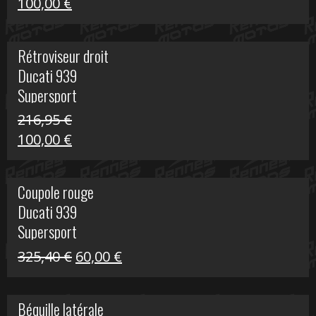
Le
Le
100,00
€
prix
prix
initial
actuel
Rétroviseur droit
était :
est :
Ducati 939
805,80 €.
100,00 €.
Supersport
216,95
€
Le
Le
100,00
€
prix
prix
initial
actuel
Coupole rouge
était :
est :
Ducati 939
216,95 €.
100,00 €.
Supersport
Le
Le
325,40
€
60,00
€
prix
prix
initial
actuel
Béquille latérale
était :
est :