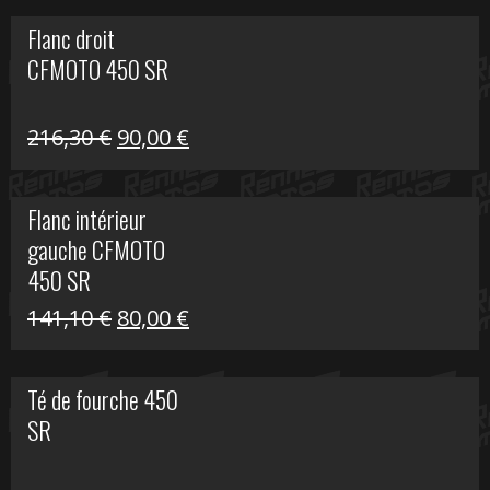
initial
actuel
Flanc droit
était :
est :
CFMOTO 450 SR
62,50 €.
15,00 €.
Le
Le
216,30
€
90,00
€
prix
prix
initial
actuel
Flanc intérieur
était :
est :
gauche CFMOTO
216,30 €.
90,00 €.
450 SR
Le
Le
141,10
€
80,00
€
prix
prix
initial
actuel
Té de fourche 450
était :
est :
SR
141,10 €.
80,00 €.