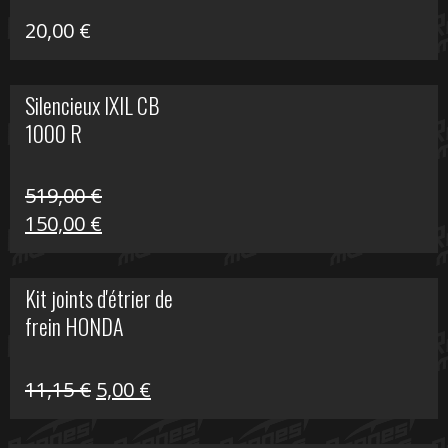
20,00
€
Silencieux IXIL CB
1000 R
519,00
€
Le
Le
150,00
€
prix
prix
initial
actuel
Kit joints d'étrier de
était :
est :
frein HONDA
519,00 €.
150,00 €.
Le
Le
11,15
€
5,00
€
prix
prix
initial
actuel