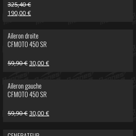
325,40
€
Le
Le
190,00
€
prix
prix
initial
actuel
Aileron droite
était :
est :
CFMOTO 450 SR
325,40 €.
190,00 €.
Le
Le
59,90
€
30,00
€
prix
prix
initial
actuel
Aileron gauche
était :
est :
CFMOTO 450 SR
59,90 €.
30,00 €.
Le
Le
59,90
€
30,00
€
prix
prix
initial
actuel
GENERATEUR