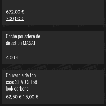
672,00
€
Le
Le
300,00
€
prix
prix
initial
actuel
Cache poussière de
était :
est :
direction MASAI
672,00 €.
300,00 €.
4,00
€
Couvercle de top
case SHAD SH58
look carbone
Le
Le
62,50
€
15,00
€
prix
prix