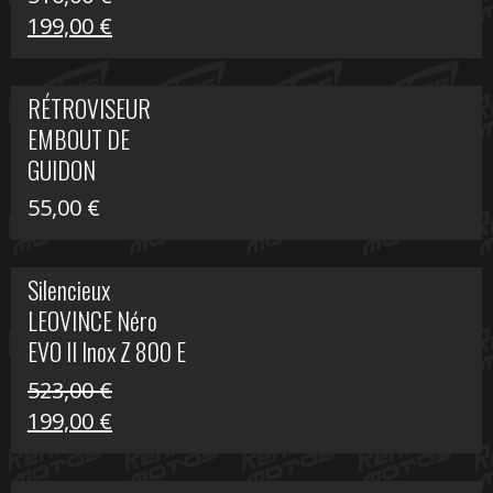
Le
Le
199,00
€
prix
prix
initial
actuel
RÉTROVISEUR
était :
est :
EMBOUT DE
516,00 €.
199,00 €.
GUIDON
55,00
€
Silencieux
LEOVINCE Néro
EVO II Inox Z 800 E
523,00
€
Le
Le
199,00
€
prix
prix
initial
actuel