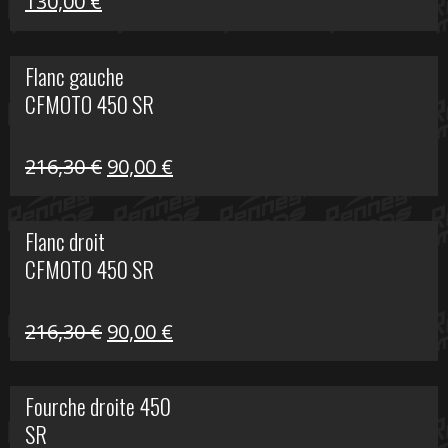
Le
Le
130,00
€
prix
prix
initial
actuel
Flanc gauche
était :
est :
CFMOTO 450 SR
218,50 €.
130,00 €.
Le
Le
216,30
€
90,00
€
prix
prix
initial
actuel
Flanc droit
était :
est :
CFMOTO 450 SR
216,30 €.
90,00 €.
Le
Le
216,30
€
90,00
€
prix
prix
initial
actuel
Fourche droite 450
était :
est :
SR
216,30 €.
90,00 €.