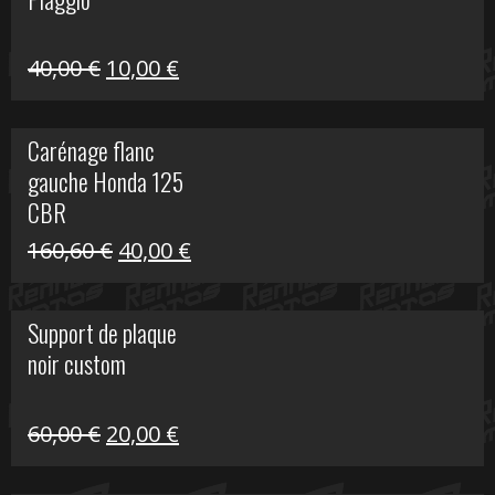
60,00 €.
10,00 €.
Le
Le
40,00
€
10,00
€
prix
prix
initial
actuel
Carénage flanc
était :
est :
gauche Honda 125
40,00 €.
10,00 €.
CBR
Le
Le
160,60
€
40,00
€
prix
prix
initial
actuel
Support de plaque
était :
est :
noir custom
160,60 €.
40,00 €.
Le
Le
60,00
€
20,00
€
prix
prix
initial
actuel