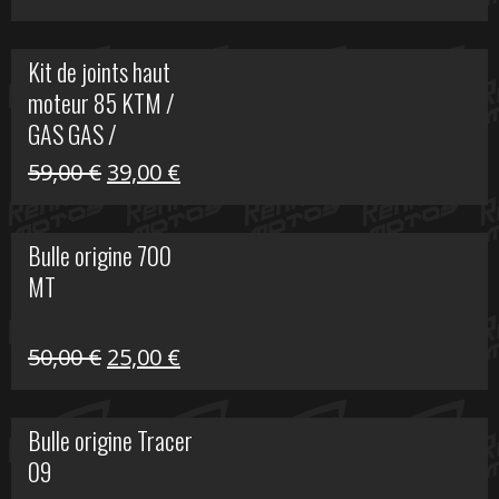
prix
prix
initial
actuel
Kit de joints haut
était :
est :
moteur 85 KTM /
165,00 €.
60,00 €.
GAS GAS /
HUSQVARNA
Le
Le
59,00
€
39,00
€
prix
prix
initial
actuel
Bulle origine 700
était :
est :
MT
59,00 €.
39,00 €.
Le
Le
50,00
€
25,00
€
prix
prix
initial
actuel
Bulle origine Tracer
était :
est :
09
50,00 €.
25,00 €.