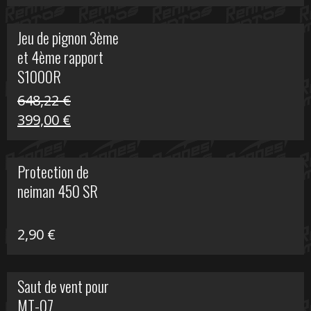
prix
prix
initial
actuel
Jeu de pignon 3ème
était :
est :
et 4ème rapport
169,45 €.
100,00 €.
S1000R
648,22
€
Le
Le
399,00
€
prix
prix
initial
actuel
Protection de
était :
est :
neiman 450 SR
648,22 €.
399,00 €.
2,90
€
Saut de vent pour
MT-07