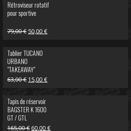
Rétroviseur rotatif
était :
est :
pour sportive
11,15 €.
5,00 €.
Le
Le
79,00
€
50,00
€
prix
prix
initial
actuel
Tablier TUCANO
était :
est :
URBANO
79,00 €.
50,00 €.
"TAKEAWAY"
Le
Le
63,00
€
15,00
€
prix
prix
initial
actuel
Tapis de réservoir
était :
est :
BAGSTER K 1600
63,00 €.
15,00 €.
GT / GTL
Le
Le
165,00
€
60,00
€