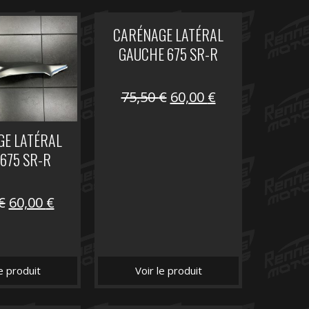
CARÉNAGE LATÉRAL
GAUCHE 675 SR-R
Le
Le
75,50
€
60,00
€
prix
prix
initial
actuel
E LATÉRAL
était :
est :
 675 SR-R
75,50 €.
60,00 €.
Le
Le
€
60,00
€
prix
prix
initial
actuel
était :
est :
le produit
Voir le produit
75,50 €.
60,00 €.