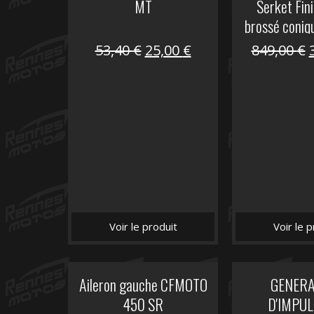
MT
Serket Fini
brossé coniq
10
Le
Le
53,40
€
25,00
€
849,00
€
prix
prix
initial
actuel
i
était :
est :
é
53,40 €.
25,00 €.
Voir le produit
Voir le p
Aileron gauche CFMOTO
GENER
450 SR
D'IMPUL