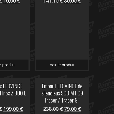
Le
Le
Le
Le
€
10,00
€
141,10
€
80,00
€
prix
prix
prix
prix
initial
actuel
initial
actuel
était :
est :
était :
est :
12,00 €.
10,00 €.
141,10 €.
80,00 €.
le produit
Voir le produit
ux LEOVINCE
Embout LEOVINCE de
I Inox Z 800 E
silencieux 900 MT 09
Tracer / Tracer GT
Le
Le
Le
Le
€
199,00
€
238,00
€
79,00
€