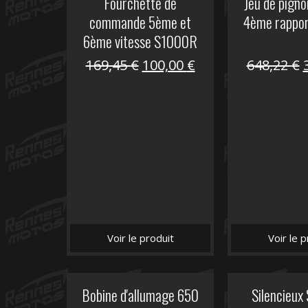
Fourchette de
Jeu de pign
commande 5ème et
4ème rappo
6ème vitesse S1000R
Le
Le
169,45
€
100,00
€
648,22
€
prix
prix
initial
actuel
i
était :
est :
é
169,45 €.
100,00 €.
Voir le produit
Voir le p
Bobine d'allumage 650
Silencieux