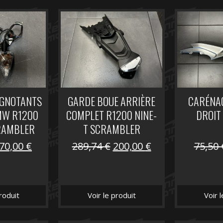
IGNOTANTS
GARDE BOUE ARRIÈRE
CARÉNAG
MW R1200
COMPLET R1200 NINE-
DROIT
RAMBLER
T SCRAMBLER
Le
Le
Le
Le
70,00
€
289,74
€
200,00
€
75,50
prix
prix
prix
prix
initial
actuel
initial
actuel
était :
est :
était :
est :
roduit
Voir le produit
Voir 
104,16 €.
70,00 €.
289,74 €.
200,00 €.