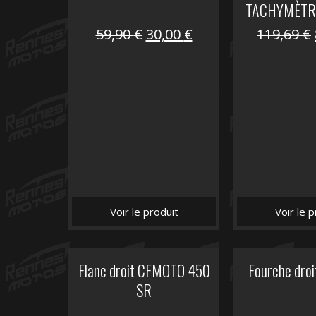
TACHYMÈTR
Le
Le
59,90
€
30,00
€
119,69
€
prix
prix
initial
actuel
était :
est :
59,90 €.
30,00 €.
Voir le produit
Voir le p
Flanc droit CFMOTO 450
Fourche dro
SR