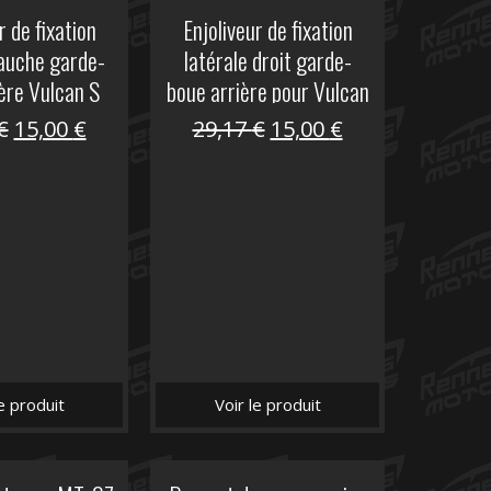
r de fixation
Enjoliveur de fixation
gauche garde-
latérale droit garde-
ère Vulcan S
boue arrière pour Vulcan
S
Le
Le
Le
Le
€
15,00
€
29,17
€
15,00
€
prix
prix
prix
prix
initial
actuel
initial
actuel
était :
est :
était :
est :
29,17 €.
15,00 €.
29,17 €.
15,00 €.
le produit
Voir le produit