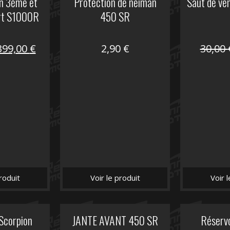
on 3ème et
Protection de neiman
Saut de ve
rt S1000R
450 SR
Le
Le
399,00
€
2,90
€
30,00
prix
prix
nitial
actuel
tait :
est :
648,22 €.
399,00 €.
roduit
Voir le produit
Voir 
 Scorpion
JANTE AVANT 450 SR
Réserv