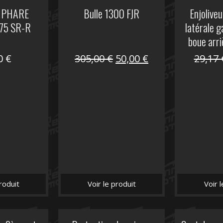
 PHARE
Bulle 1300 FJR
Enjoliveu
75 SR-R
latérale 
boue arri
Le
Le
00
€
305,00
€
50,00
€
29,17
prix
prix
initial
actuel
était :
est :
305,00 €.
50,00 €.
roduit
Voir le produit
Voir 