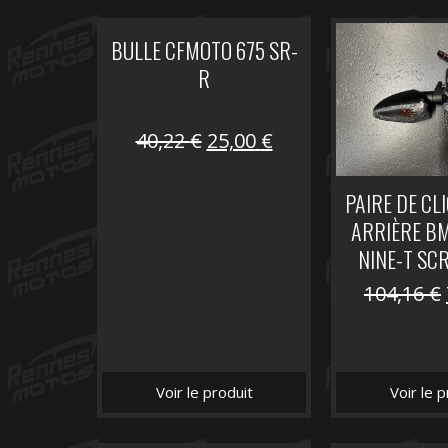
BULLE CFMOTO 675 SR-
R
Le
Le
40,22
€
25,00
€
prix
prix
initial
actuel
PAIRE DE CL
était :
est :
ARRIÈRE B
40,22 €.
25,00 €.
NINE-T SC
104,16
€
Voir le produit
Voir le p