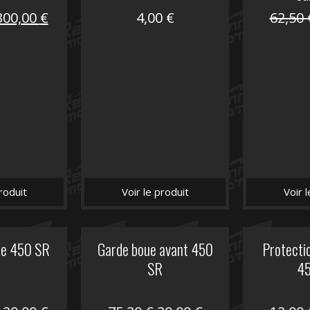
Le
Le
300,00
€
4,00
€
62,50
prix
prix
nitial
actuel
tait :
est :
672,00 €.
300,00 €.
roduit
Voir le produit
Voir 
he 450 SR
Garde boue avant 450
Protectio
SR
4