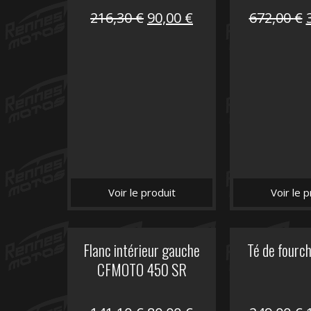
Le
Le
216,30
€
90,00
€
672,00
€
prix
prix
initial
actuel
i
était :
est :
é
216,30 €.
90,00 €.
Voir le produit
Voir le p
Flanc intérieur gauche
Té de fourc
CFMOTO 450 SR