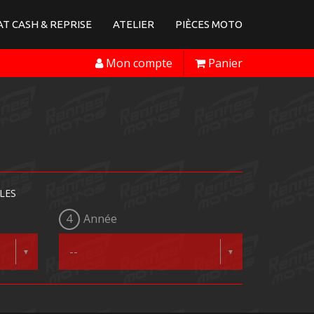
T CASH & REPRISE
ATELIER
PIÈCES MOTO
Mon compte
Panier
LES
4
Année