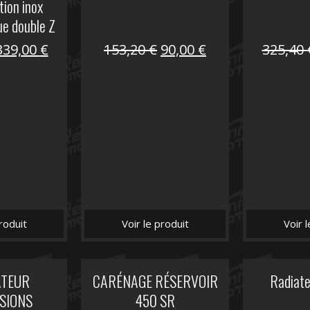
tion inox
ue double Z
00
Le
Le
Le
Le
339,00
€
153,20
€
90,00
€
325,40
prix
prix
prix
prix
nitial
actuel
initial
actuel
tait :
est :
était :
est :
849,00 €.
339,00 €.
153,20 €.
90,00 €.
roduit
Voir le produit
Voir 
ATEUR
CARÉNAGE RÉSERVOIR
Radiat
SIONS
450 SR