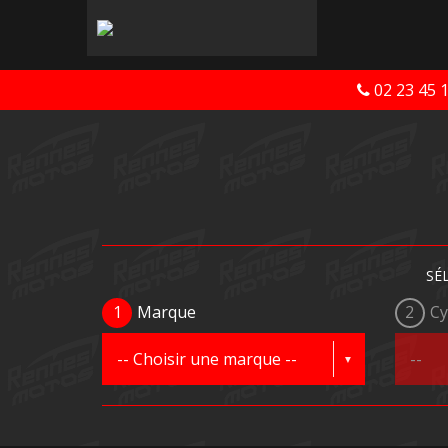
02 23 45 
SÉ
1
Marque
2
Cy