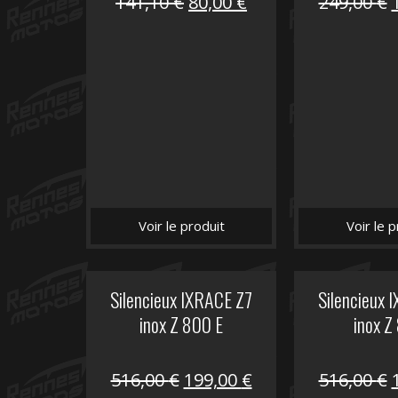
Le
Le
141,10
€
80,00
€
249,00
€
prix
prix
initial
actuel
i
était :
est :
é
141,10 €.
80,00 €.
Voir le produit
Voir le p
Silencieux IXRACE Z7
Silencieux 
inox Z 800 E
inox Z
Le
Le
516,00
€
199,00
€
516,00
€