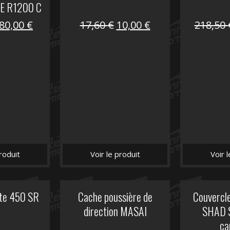
E R1200 C
Le
Le
Le
Le
80,00
€
17,60
€
10,00
€
218,50
prix
prix
prix
prix
initial
actuel
initial
actuel
était :
est :
était :
est :
119,69 €.
80,00 €.
17,60 €.
10,00 €.
roduit
Voir le produit
Voir 
ite 450 SR
Cache poussière de
Couvercle
direction MASAI
SHAD 
ca