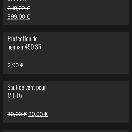
648,22
€
Le
Le
399,00
€
prix
prix
initial
actuel
Protection de
était :
est :
neiman 450 SR
648,22 €.
399,00 €.
2,90
€
Saut de vent pour
MT-07
Le
Le
30,00
€
20,00
€
prix
prix
initial
actuel