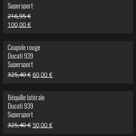
Supersport
216,95
€
Le
Le
100,00
€
prix
prix
initial
actuel
Coupole rouge
était :
est :
Ducati 939
216,95 €.
100,00 €.
Supersport
Le
Le
325,40
€
60,00
€
prix
prix
initial
actuel
Béquille latérale
était :
est :
Ducati 939
325,40 €.
60,00 €.
Supersport
Le
Le
325,40
€
50,00
€
prix
prix