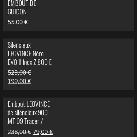
EMBOUT DE
516,00 €.
199,00 €.
GUIDON
55,00
€
Silencieux
LEOVINCE Néro
EVO II Inox Z 800 E
523,00
€
Le
Le
199,00
€
prix
prix
initial
actuel
Embout LEOVINCE
était :
est :
de silencieux 900
523,00 €.
199,00 €.
MT 09 Tracer /
Tracer GT
Le
Le
238,00
€
79,00
€