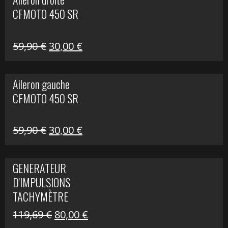
était :
est :
CFMOTO 450 SR
325,40 €.
190,00 €.
Le
Le
59,90
€
30,00
€
prix
prix
initial
actuel
Aileron gauche
était :
est :
CFMOTO 450 SR
59,90 €.
30,00 €.
Le
Le
59,90
€
30,00
€
prix
prix
initial
actuel
GENERATEUR
était :
est :
D'IMPULSIONS
59,90 €.
30,00 €.
TACHYMÈTRE
R1200 C
Le
Le
119,69
€
80,00
€