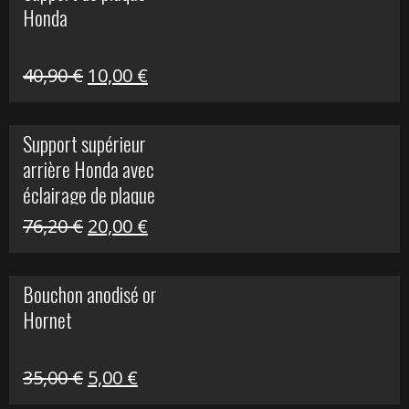
Honda
22,30 €.
5,00 €.
Le
Le
40,90
€
10,00
€
prix
prix
initial
actuel
Support supérieur
était :
est :
arrière Honda avec
40,90 €.
10,00 €.
éclairage de plaque
Le
Le
76,20
€
20,00
€
prix
prix
initial
actuel
Bouchon anodisé or
était :
est :
Hornet
76,20 €.
20,00 €.
Le
Le
35,00
€
5,00
€
prix
prix