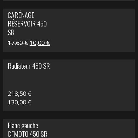
prix
prix
initial
actuel
CARÉNAGE
était :
est :
RÉSERVOIR 450
119,69 €.
80,00 €.
SR
Le
Le
17,60
€
10,00
€
prix
prix
initial
actuel
Radiateur 450 SR
était :
est :
17,60 €.
10,00 €.
218,50
€
Le
Le
130,00
€
prix
prix
initial
actuel
Flanc gauche
était :
est :
CFMOTO 450 SR
218,50 €.
130,00 €.