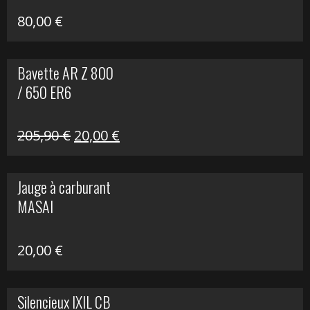
80,00
€
Bavette AR Z 800
/ 650 ER6
Le
Le
205,90
€
20,00
€
prix
prix
initial
actuel
Jauge à carburant
était :
est :
MASAI
205,90 €.
20,00 €.
20,00
€
Silencieux IXIL CB