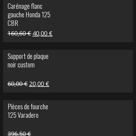
Carénage flanc
était :
est :
gauche Honda 125
40,00 €.
10,00 €.
CBR
Le
Le
160,60
€
40,00
€
prix
prix
initial
actuel
Support de plaque
était :
est :
noir custom
160,60 €.
40,00 €.
Le
Le
60,00
€
20,00
€
prix
prix
initial
actuel
Pièces de fourche
était :
est :
125 Varadero
60,00 €.
20,00 €.
396,50
€