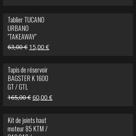
prix
prix
initial
actuel
Tablier TUCANO
était :
est :
URBANO
79,00 €.
50,00 €.
"TAKEAWAY"
Le
Le
63,00
€
15,00
€
prix
prix
initial
actuel
Tapis de réservoir
était :
est :
BAGSTER K 1600
63,00 €.
15,00 €.
GT / GTL
Le
Le
165,00
€
60,00
€
prix
prix
initial
actuel
Kit de joints haut
était :
est :
moteur 85 KTM /
165,00 €.
60,00 €.