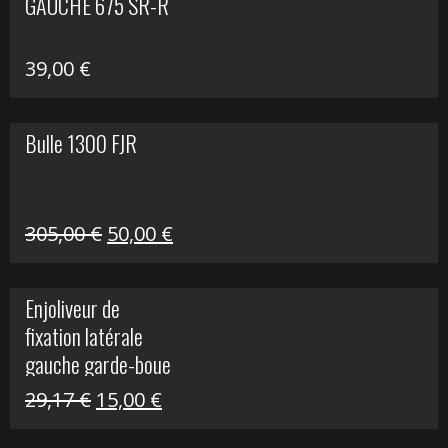
GAUCHE 675 SR-R
39,00
€
Bulle 1300 FJR
Le
Le
305,00
€
50,00
€
prix
prix
initial
actuel
Enjoliveur de
était :
est :
fixation latérale
305,00 €.
50,00 €.
gauche garde-boue
arrière Vulcan S
Le
Le
29,17
€
15,00
€
prix
prix