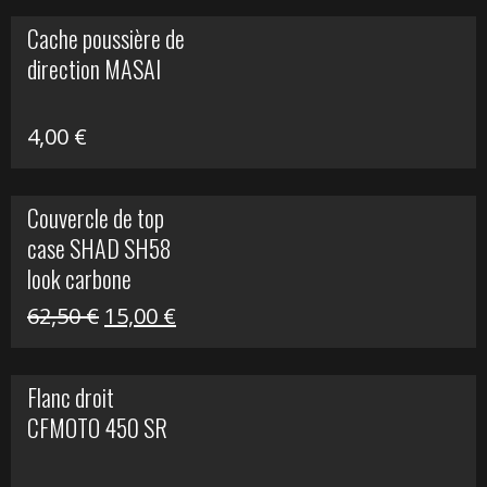
initial
actuel
Cache poussière de
était :
est :
direction MASAI
672,00 €.
300,00 €.
4,00
€
Couvercle de top
case SHAD SH58
look carbone
Le
Le
62,50
€
15,00
€
prix
prix
initial
actuel
Flanc droit
était :
est :
CFMOTO 450 SR
62,50 €.
15,00 €.