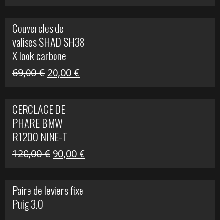
prix
prix
initial
actuel
Couvercles de
était :
est :
valises SHAD SH38
238,00 €.
79,00 €.
X look carbone
Le
Le
69,00
€
20,00
€
prix
prix
initial
actuel
CERCLAGE DE
était :
est :
PHARE BMW
69,00 €.
20,00 €.
R1200 NINE-T
Le
Le
120,00
€
90,00
€
prix
prix
initial
actuel
Paire de leviers fixe
était :
est :
Puig 3.0
120,00 €.
90,00 €.