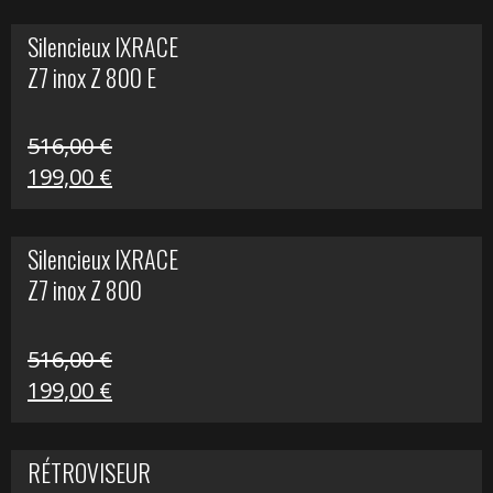
initial
actuel
Silencieux IXRACE
était :
est :
Z7 inox Z 800 E
141,10 €.
80,00 €.
516,00
€
Le
Le
199,00
€
prix
prix
initial
actuel
Silencieux IXRACE
était :
est :
Z7 inox Z 800
516,00 €.
199,00 €.
516,00
€
Le
Le
199,00
€
prix
prix
initial
actuel
RÉTROVISEUR
était :
est :