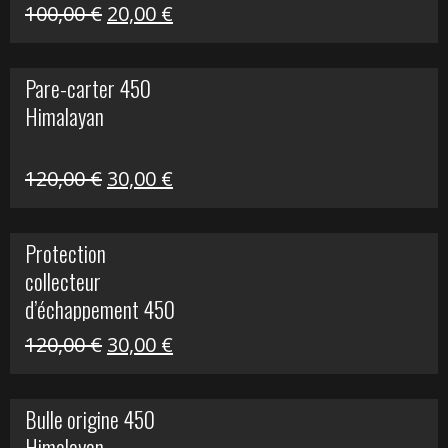
Le
Le
100,00
€
20,00
€
prix
prix
initial
actuel
Pare-carter 450
était :
est :
Himalayan
100,00 €.
20,00 €.
Le
Le
120,00
€
30,00
€
prix
prix
initial
actuel
Protection
était :
est :
collecteur
120,00 €.
30,00 €.
d’échappement 450
Himalayan
Le
Le
120,00
€
30,00
€
prix
prix
initial
actuel
Bulle origine 450
était :
est :
Himalayan