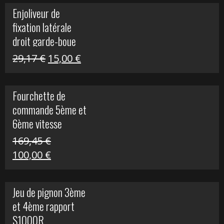
initial
actuel
Enjoliveur de
était :
est :
fixation latérale
29,17 €.
15,00 €.
droit garde-boue
arrière pour Vulcan
Le
Le
29,17
€
15,00
€
S
prix
prix
initial
actuel
Fourchette de
était :
est :
commande 5ème et
29,17 €.
15,00 €.
6ème vitesse
S1000R
169,45
€
Le
Le
100,00
€
prix
prix
initial
actuel
Jeu de pignon 3ème
était :
est :
et 4ème rapport
169,45 €.
100,00 €.
S1000R