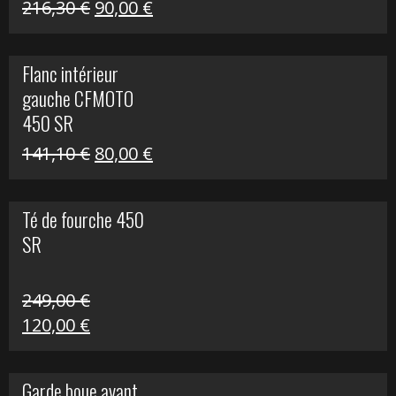
Le
Le
216,30
€
90,00
€
prix
prix
initial
actuel
Flanc intérieur
était :
est :
gauche CFMOTO
216,30 €.
90,00 €.
450 SR
Le
Le
141,10
€
80,00
€
prix
prix
initial
actuel
Té de fourche 450
était :
est :
SR
141,10 €.
80,00 €.
249,00
€
Le
Le
120,00
€
prix
prix
initial
actuel
Garde boue avant