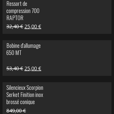
Ressort de
était :
est :
compression 700
30,00 €.
20,00 €.
RAPTOR
Le
Le
32,40
€
25,00
€
prix
prix
initial
actuel
Bobine d'allumage
était :
est :
650 MT
32,40 €.
25,00 €.
Le
Le
53,40
€
25,00
€
prix
prix
initial
actuel
Silencieux Scorpion
était :
est :
Serket Finition inox
53,40 €.
25,00 €.
brossé conique
double Z 1000
849,00
€