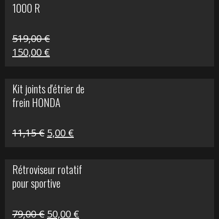
1000 R
519,00
€
Le
Le
150,00
€
prix
prix
initial
actuel
Kit joints d'étrier de
était :
est :
frein HONDA
519,00 €.
150,00 €.
Le
Le
11,15
€
5,00
€
prix
prix
initial
actuel
Rétroviseur rotatif
était :
est :
pour sportive
11,15 €.
5,00 €.
Le
Le
79,00
€
50,00
€