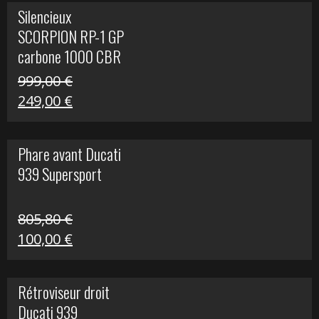
initial
actuel
Silencieux
était :
est :
SCORPION RP-1 GP
340,00 €.
100,00 €.
carbone 1000 CBR
RR
999,00
€
Le
Le
249,00
€
prix
prix
initial
actuel
Phare avant Ducati
était :
est :
939 Supersport
999,00 €.
249,00 €.
805,80
€
Le
Le
100,00
€
prix
prix
initial
actuel
Rétroviseur droit
était :
est :
Ducati 939
805,80 €.
100,00 €.