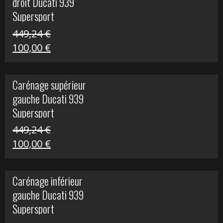
droit Ducati 939
426,20 €.
100,00 €.
Supersport
449,24
€
Le
Le
100,00
€
prix
prix
initial
actuel
Carénage supérieur
était :
est :
gauche Ducati 939
449,24 €.
100,00 €.
Supersport
449,24
€
Le
Le
100,00
€
prix
prix
initial
actuel
Carénage inférieur
était :
est :
gauche Ducati 939
449,24 €.
100,00 €.
Supersport