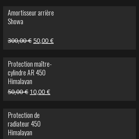
initial
actuel
Amortisseur arrière
était :
est :
Showa
35,00 €.
5,00 €.
Le
Le
300,00
€
50,00
€
prix
prix
initial
actuel
Protection maître-
était :
est :
cylindre AR 450
300,00 €.
50,00 €.
Himalayan
Le
Le
50,00
€
10,00
€
prix
prix
initial
actuel
Protection de
était :
est :
radiateur 450
50,00 €.
10,00 €.
Himalayan