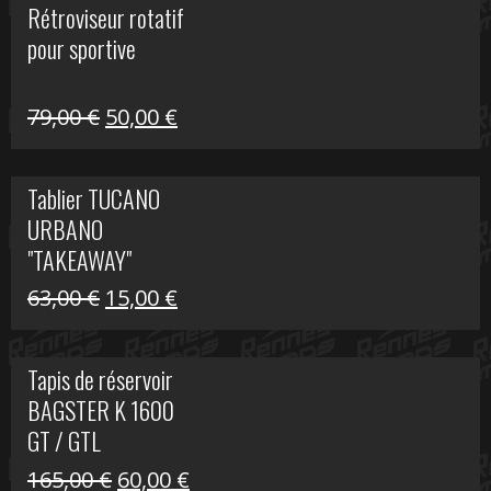
Rétroviseur rotatif
était :
est :
pour sportive
11,15 €.
5,00 €.
Le
Le
79,00
€
50,00
€
prix
prix
initial
actuel
Tablier TUCANO
était :
est :
URBANO
79,00 €.
50,00 €.
"TAKEAWAY"
Le
Le
63,00
€
15,00
€
prix
prix
initial
actuel
Tapis de réservoir
était :
est :
BAGSTER K 1600
63,00 €.
15,00 €.
GT / GTL
Le
Le
165,00
€
60,00
€