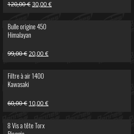
Himalayan
Le
Le
120,00
€
30,00
€
prix
prix
initial
actuel
Bulle origine 450
était :
est :
Himalayan
120,00 €.
30,00 €.
Le
Le
99,00
€
20,00
€
prix
prix
initial
actuel
Filtre à air 1400
était :
est :
Kawasaki
99,00 €.
20,00 €.
Le
Le
60,00
€
10,00
€
prix
prix
initial
actuel
8 Vis a tête Torx
était :
est :
Piaggio