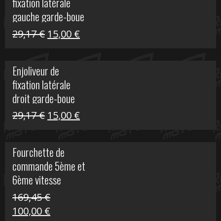
fixation latérale
305,00 €.
50,00 €.
gauche garde-boue
arrière Vulcan S
Le
Le
29,17
€
15,00
€
prix
prix
initial
actuel
Enjoliveur de
était :
est :
fixation latérale
29,17 €.
15,00 €.
droit garde-boue
arrière pour Vulcan
Le
Le
29,17
€
15,00
€
S
prix
prix
initial
actuel
Fourchette de
était :
est :
commande 5ème et
29,17 €.
15,00 €.
6ème vitesse
S1000R
169,45
€
Le
Le
100,00
€