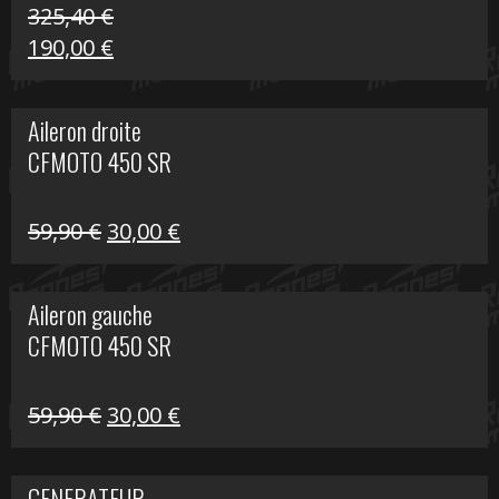
325,40
€
Le
Le
190,00
€
prix
prix
initial
actuel
Aileron droite
était :
est :
CFMOTO 450 SR
325,40 €.
190,00 €.
Le
Le
59,90
€
30,00
€
prix
prix
initial
actuel
Aileron gauche
était :
est :
CFMOTO 450 SR
59,90 €.
30,00 €.
Le
Le
59,90
€
30,00
€
prix
prix
initial
actuel
GENERATEUR