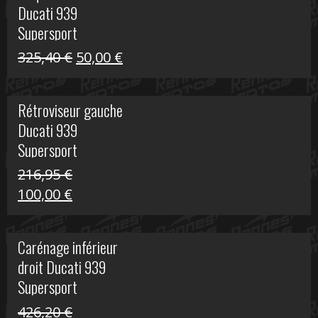
Ducati 939
325,40 €.
60,00 €.
Supersport
Le
Le
325,40
€
50,00
€
prix
prix
initial
actuel
Rétroviseur gauche
était :
est :
Ducati 939
325,40 €.
50,00 €.
Supersport
216,95
€
Le
Le
100,00
€
prix
prix
initial
actuel
Carénage inférieur
était :
est :
droit Ducati 939
216,95 €.
100,00 €.
Supersport
426,20
€