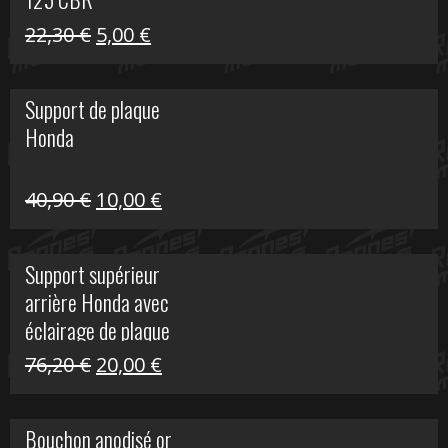
Le
Le
22,30
€
5,00
€
prix
prix
initial
actuel
Support de plaque
était :
est :
Honda
22,30 €.
5,00 €.
Le
Le
40,90
€
10,00
€
prix
prix
initial
actuel
Support supérieur
était :
est :
arrière Honda avec
40,90 €.
10,00 €.
éclairage de plaque
Le
Le
76,20
€
20,00
€
prix
prix
initial
actuel
Bouchon anodisé or
était :
est :