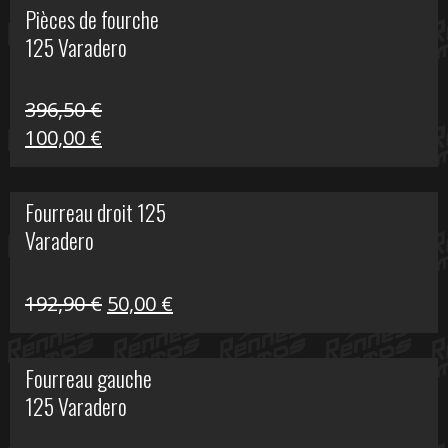
Pièces de fourche
était :
est :
125 Varadero
60,00 €.
20,00 €.
396,50
€
Le
Le
100,00
€
prix
prix
initial
actuel
Fourreau droit 125
était :
est :
Varadero
396,50 €.
100,00 €.
Le
Le
192,90
€
50,00
€
prix
prix
initial
actuel
Fourreau gauche
était :
est :
125 Varadero
192,90 €.
50,00 €.