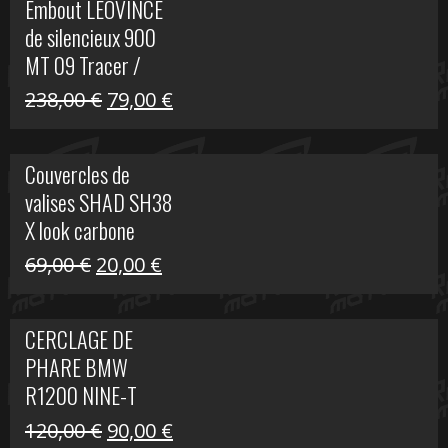
Embout LEOVINCE
était :
est :
de silencieux 900
523,00 €.
199,00 €.
MT 09 Tracer /
Tracer GT
Le
Le
238,00
€
79,00
€
prix
prix
initial
actuel
Couvercles de
était :
est :
valises SHAD SH38
238,00 €.
79,00 €.
X look carbone
Le
Le
69,00
€
20,00
€
prix
prix
initial
actuel
CERCLAGE DE
était :
est :
PHARE BMW
69,00 €.
20,00 €.
R1200 NINE-T
Le
Le
120,00
€
90,00
€