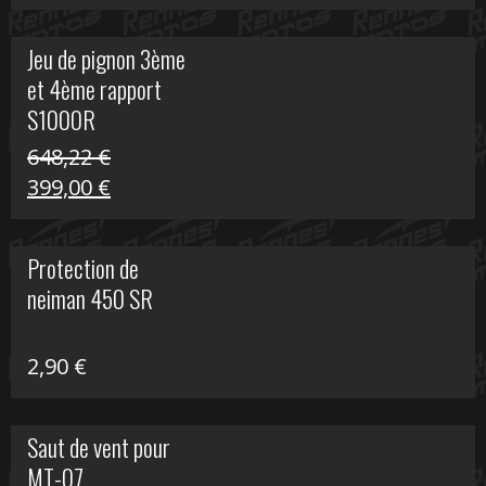
prix
prix
initial
actuel
Jeu de pignon 3ème
était :
est :
et 4ème rapport
169,45 €.
100,00 €.
S1000R
648,22
€
Le
Le
399,00
€
prix
prix
initial
actuel
Protection de
était :
est :
neiman 450 SR
648,22 €.
399,00 €.
2,90
€
Saut de vent pour
MT-07