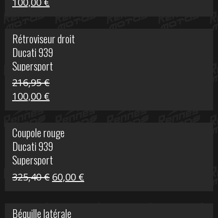
Le
Le
100,00
€
prix
prix
initial
actuel
Rétroviseur droit
était :
est :
Ducati 939
805,80 €.
100,00 €.
Supersport
216,95
€
Le
Le
100,00
€
prix
prix
initial
actuel
Coupole rouge
était :
est :
Ducati 939
216,95 €.
100,00 €.
Supersport
Le
Le
325,40
€
60,00
€
prix
prix
initial
actuel
Béquille latérale
était :
est :