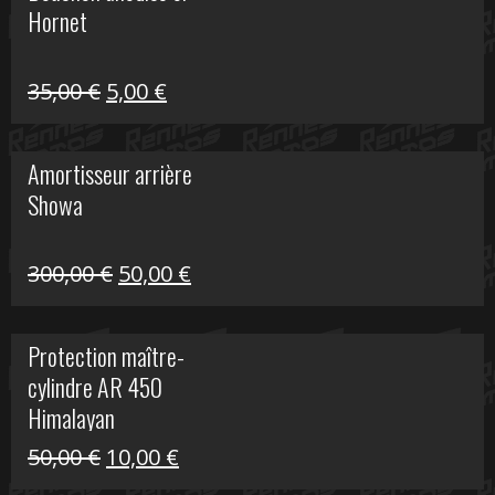
Hornet
76,20 €.
20,00 €.
Le
Le
35,00
€
5,00
€
prix
prix
initial
actuel
Amortisseur arrière
était :
est :
Showa
35,00 €.
5,00 €.
Le
Le
300,00
€
50,00
€
prix
prix
initial
actuel
Protection maître-
était :
est :
cylindre AR 450
300,00 €.
50,00 €.
Himalayan
Le
Le
50,00
€
10,00
€
prix
prix