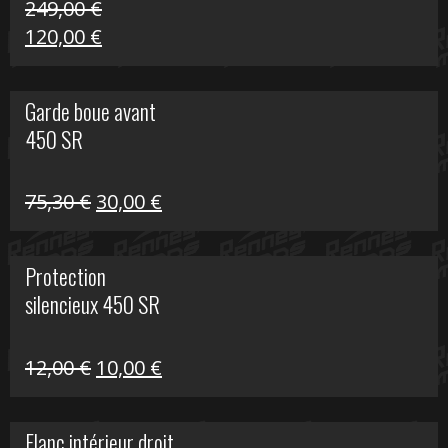
249,00
€
Le
Le
120,00
€
prix
prix
initial
actuel
Garde boue avant
était :
est :
450 SR
249,00 €.
120,00 €.
Le
Le
75,30
€
30,00
€
prix
prix
initial
actuel
Protection
était :
est :
silencieux 450 SR
75,30 €.
30,00 €.
Le
Le
12,00
€
10,00
€
prix
prix
initial
actuel
Flanc intérieur droit