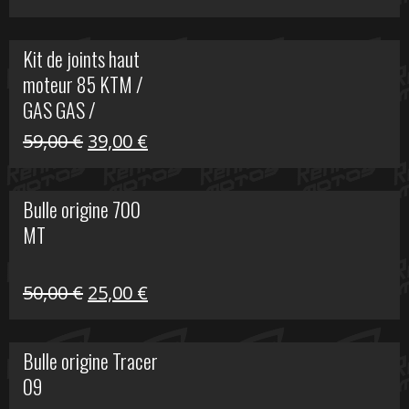
prix
prix
initial
actuel
Kit de joints haut
était :
est :
moteur 85 KTM /
165,00 €.
60,00 €.
GAS GAS /
HUSQVARNA
Le
Le
59,00
€
39,00
€
prix
prix
initial
actuel
Bulle origine 700
était :
est :
MT
59,00 €.
39,00 €.
Le
Le
50,00
€
25,00
€
prix
prix
initial
actuel
Bulle origine Tracer
était :
est :
09
50,00 €.
25,00 €.