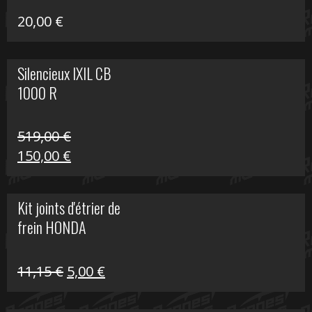
20,00
€
Silencieux IXIL CB
1000 R
519,00
€
Le
Le
150,00
€
prix
prix
initial
actuel
Kit joints d'étrier de
était :
est :
frein HONDA
519,00 €.
150,00 €.
Le
Le
11,15
€
5,00
€
prix
prix
initial
actuel