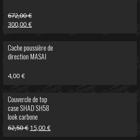
672,00
€
Le
Le
300,00
€
prix
prix
initial
actuel
Cache poussière de
était :
est :
direction MASAI
672,00 €.
300,00 €.
4,00
€
Couvercle de top
case SHAD SH58
look carbone
Le
Le
62,50
€
15,00
€
prix
prix