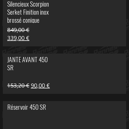
Silencieux Scorpion
était :
est :
Serket Finition inox
53,40 €.
25,00 €.
brossé conique
double Z 1000
849,00
€
Le
Le
339,00
€
prix
prix
initial
actuel
JANTE AVANT 450
était :
est :
SR
849,00 €.
339,00 €.
Le
Le
153,20
€
90,00
€
prix
prix
initial
actuel
Réservoir 450 SR
était :
est :
153,20 €.
90,00 €.