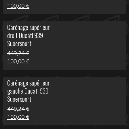
Le
Le
100,00
€
prix
prix
initial
actuel
Carénage supérieur
était :
est :
droit Ducati 939
426,20 €.
100,00 €.
Supersport
449,24
€
Le
Le
100,00
€
prix
prix
initial
actuel
Carénage supérieur
était :
est :
gauche Ducati 939
449,24 €.
100,00 €.
Supersport
449,24
€
Le
Le
100,00
€
prix
prix