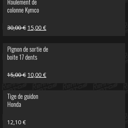
Roulement de
était :
est :
colonne Kymco
106,00 €.
50,00 €.
Le
Le
30,00
€
15,00
€
prix
prix
initial
actuel
Pignon de sortie de
était :
est :
boite 17 dents
30,00 €.
15,00 €.
Le
Le
15,00
€
10,00
€
prix
prix
initial
actuel
Tige de guidon
était :
est :
Honda
15,00 €.
10,00 €.
12,10
€