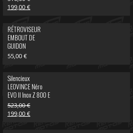
Le
Le
199,00
€
prix
prix
initial
actuel
RÉTROVISEUR
était :
est :
EMBOUT DE
516,00 €.
199,00 €.
GUIDON
55,00
€
Silencieux
LEOVINCE Néro
EVO II Inox Z 800 E
523,00
€
Le
Le
199,00
€
prix
prix
initial
actuel