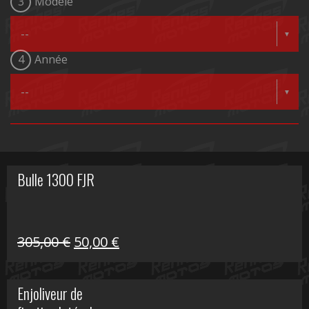
3
Modèle
4
Année
Bulle 1300 FJR
Le
Le
305,00
€
50,00
€
prix
prix
initial
actuel
Enjoliveur de
était :
est :