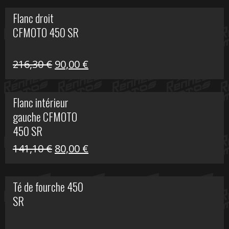
initial
actuel
Flanc droit
était :
est :
CFMOTO 450 SR
62,50 €.
15,00 €.
Le
Le
216,30
€
90,00
€
prix
prix
initial
actuel
Flanc intérieur
était :
est :
gauche CFMOTO
216,30 €.
90,00 €.
450 SR
Le
Le
141,10
€
80,00
€
prix
prix
initial
actuel
Té de fourche 450
était :
est :
SR
141,10 €.
80,00 €.