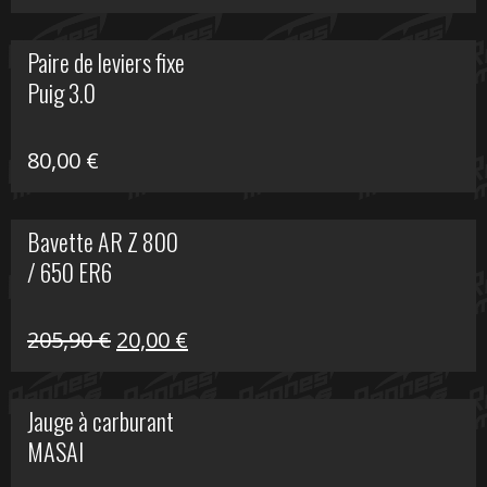
prix
prix
initial
actuel
Paire de leviers fixe
était :
est :
Puig 3.0
120,00 €.
90,00 €.
80,00
€
Bavette AR Z 800
/ 650 ER6
Le
Le
205,90
€
20,00
€
prix
prix
initial
actuel
Jauge à carburant
était :
est :
MASAI
205,90 €.
20,00 €.