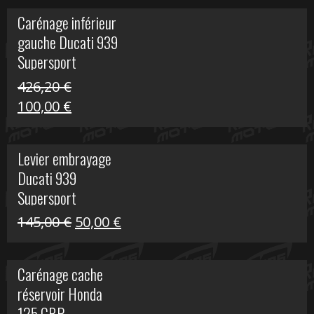
initial
actuel
Carénage inférieur
était :
est :
gauche Ducati 939
449,24 €.
100,00 €.
Supersport
426,20
€
Le
Le
100,00
€
prix
prix
initial
actuel
Levier embrayage
était :
est :
Ducati 939
426,20 €.
100,00 €.
Supersport
Le
Le
145,00
€
50,00
€
prix
prix
initial
actuel
Carénage cache
était :
est :
réservoir Honda
145,00 €.
50,00 €.
125 CBR