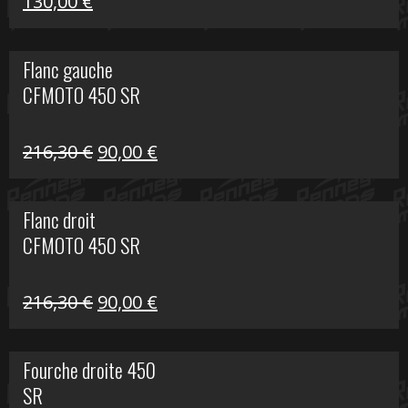
Le
Le
130,00
€
prix
prix
initial
actuel
Flanc gauche
était :
est :
CFMOTO 450 SR
218,50 €.
130,00 €.
Le
Le
216,30
€
90,00
€
prix
prix
initial
actuel
Flanc droit
était :
est :
CFMOTO 450 SR
216,30 €.
90,00 €.
Le
Le
216,30
€
90,00
€
prix
prix
initial
actuel
Fourche droite 450
était :
est :
SR
216,30 €.
90,00 €.