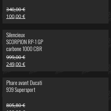
340,00
€
Le
Le
100,00
€
prix
prix
initial
actuel
Silencieux
était :
est :
SCORPION RP-1 GP
340,00 €.
100,00 €.
carbone 1000 CBR
RR
999,00
€
Le
Le
249,00
€
prix
prix
initial
actuel
Phare avant Ducati
était :
est :
939 Supersport
999,00 €.
249,00 €.
805,80
€