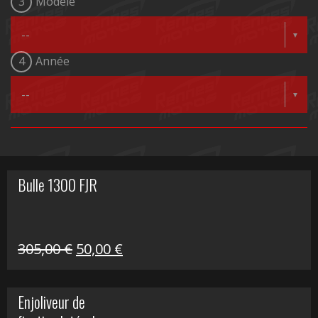
3
Modèle
4
Année
Bulle 1300 FJR
Le
Le
305,00
€
50,00
€
prix
prix
initial
actuel
Enjoliveur de
était :
est :