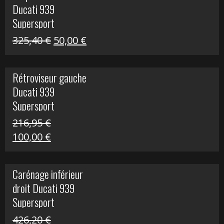
Ducati 939
325,40 €.
60,00 €.
Supersport
Le
Le
325,40
€
50,00
€
prix
prix
initial
actuel
Rétroviseur gauche
était :
est :
Ducati 939
325,40 €.
50,00 €.
Supersport
216,95
€
Le
Le
100,00
€
prix
prix
initial
actuel
Carénage inférieur
était :
est :
droit Ducati 939
216,95 €.
100,00 €.
Supersport
426,20
€