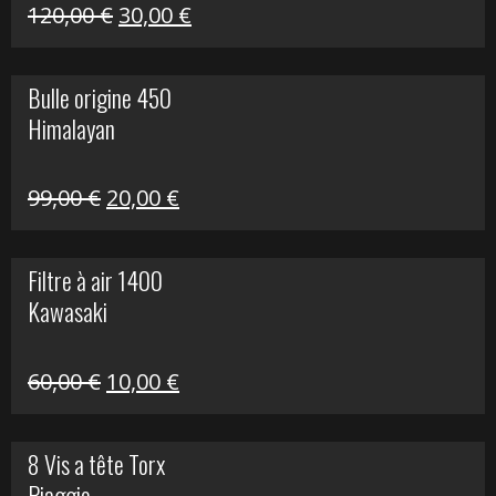
Himalayan
Le
Le
120,00
€
30,00
€
prix
prix
initial
actuel
Bulle origine 450
était :
est :
Himalayan
120,00 €.
30,00 €.
Le
Le
99,00
€
20,00
€
prix
prix
initial
actuel
Filtre à air 1400
était :
est :
Kawasaki
99,00 €.
20,00 €.
Le
Le
60,00
€
10,00
€
prix
prix
initial
actuel
8 Vis a tête Torx
était :
est :
Piaggio