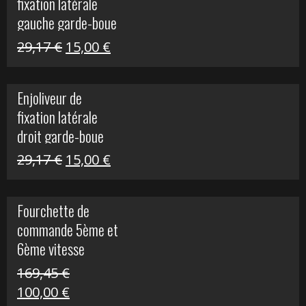
fixation latérale
305,00 €.
50,00 €.
gauche garde-boue
arrière Vulcan S
Le
Le
29,17
€
15,00
€
prix
prix
initial
actuel
Enjoliveur de
était :
est :
fixation latérale
29,17 €.
15,00 €.
droit garde-boue
arrière pour Vulcan
Le
Le
29,17
€
15,00
€
S
prix
prix
initial
actuel
Fourchette de
était :
est :
commande 5ème et
29,17 €.
15,00 €.
6ème vitesse
S1000R
169,45
€
Le
Le
100,00
€