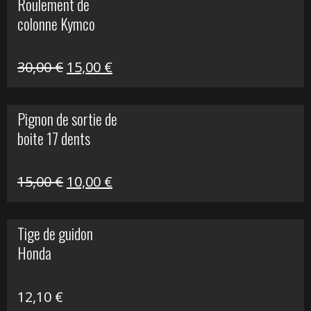
Roulement de
était :
est :
colonne Kymco
106,00 €.
50,00 €.
Le
Le
30,00
€
15,00
€
prix
prix
initial
actuel
Pignon de sortie de
était :
est :
boite 17 dents
30,00 €.
15,00 €.
Le
Le
15,00
€
10,00
€
prix
prix
initial
actuel
Tige de guidon
était :
est :
Honda
15,00 €.
10,00 €.
12,10
€