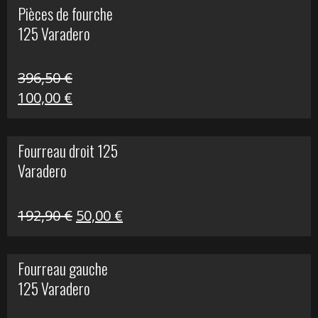
Pièces de fourche
était :
est :
125 Varadero
60,00 €.
20,00 €.
396,50
€
Le
Le
100,00
€
prix
prix
initial
actuel
Fourreau droit 125
était :
est :
Varadero
396,50 €.
100,00 €.
Le
Le
192,90
€
50,00
€
prix
prix
initial
actuel
Fourreau gauche
était :
est :
125 Varadero
192,90 €.
50,00 €.