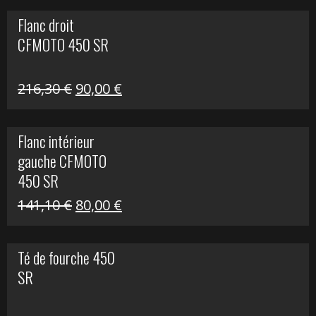
initial
actuel
Flanc droit
était :
est :
CFMOTO 450 SR
62,50 €.
15,00 €.
Le
Le
216,30
€
90,00
€
prix
prix
initial
actuel
Flanc intérieur
était :
est :
gauche CFMOTO
216,30 €.
90,00 €.
450 SR
Le
Le
141,10
€
80,00
€
prix
prix
initial
actuel
Té de fourche 450
était :
est :
SR
141,10 €.
80,00 €.