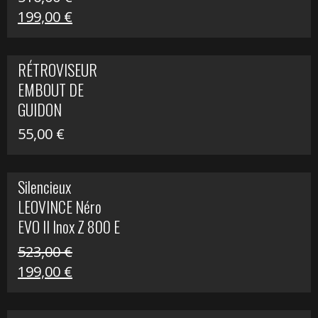
Le
Le
199,00
€
prix
prix
initial
actuel
RÉTROVISEUR
était :
est :
EMBOUT DE
516,00 €.
199,00 €.
GUIDON
55,00
€
Silencieux
LEOVINCE Néro
EVO II Inox Z 800 E
523,00
€
Le
Le
199,00
€
prix
prix
initial
actuel