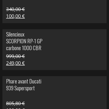
340,00
€
Le
Le
100,00
€
prix
prix
initial
actuel
Silencieux
était :
est :
SCORPION RP-1 GP
340,00 €.
100,00 €.
carbone 1000 CBR
RR
999,00
€
Le
Le
249,00
€
prix
prix
initial
actuel
Phare avant Ducati
était :
est :
939 Supersport
999,00 €.
249,00 €.
805,80
€