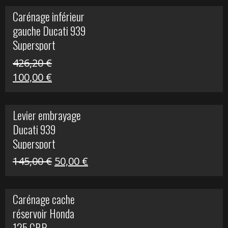
initial
actuel
Carénage inférieur
était :
est :
gauche Ducati 939
449,24 €.
100,00 €.
Supersport
426,20
€
Le
Le
100,00
€
prix
prix
initial
actuel
Levier embrayage
était :
est :
Ducati 939
426,20 €.
100,00 €.
Supersport
Le
Le
145,00
€
50,00
€
prix
prix
initial
actuel
Carénage cache
était :
est :
réservoir Honda
145,00 €.
50,00 €.
125 CBR