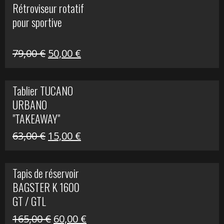
Rétroviseur rotatif
était :
est :
pour sportive
11,15 €.
5,00 €.
Le
Le
79,00
€
50,00
€
prix
prix
initial
actuel
Tablier TUCANO
était :
est :
URBANO
79,00 €.
50,00 €.
"TAKEAWAY"
Le
Le
63,00
€
15,00
€
prix
prix
initial
actuel
Tapis de réservoir
était :
est :
BAGSTER K 1600
63,00 €.
15,00 €.
GT / GTL
Le
Le
165,00
€
60,00
€