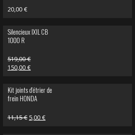
20,00
€
Silencieux IXIL CB
1000 R
519,00
€
Le
Le
150,00
€
prix
prix
initial
actuel
Kit joints d'étrier de
était :
est :
frein HONDA
519,00 €.
150,00 €.
Le
Le
11,15
€
5,00
€
prix
prix
initial
actuel