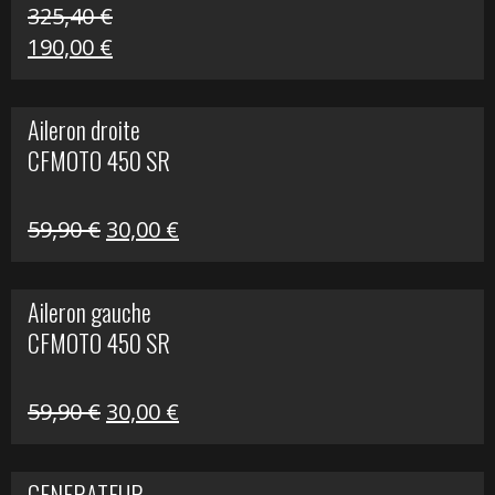
325,40
€
Le
Le
190,00
€
prix
prix
initial
actuel
Aileron droite
était :
est :
CFMOTO 450 SR
325,40 €.
190,00 €.
Le
Le
59,90
€
30,00
€
prix
prix
initial
actuel
Aileron gauche
était :
est :
CFMOTO 450 SR
59,90 €.
30,00 €.
Le
Le
59,90
€
30,00
€
prix
prix
initial
actuel
GENERATEUR