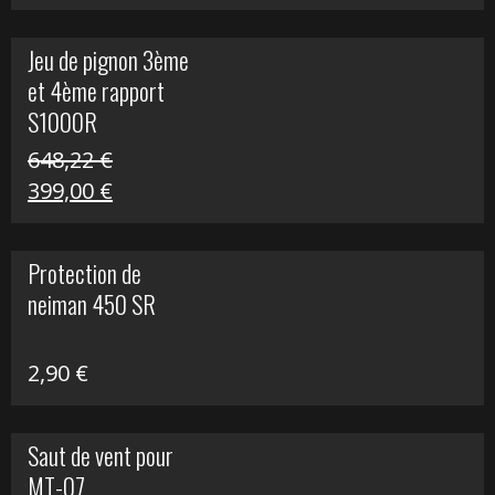
prix
prix
initial
actuel
Jeu de pignon 3ème
était :
est :
et 4ème rapport
169,45 €.
100,00 €.
S1000R
648,22
€
Le
Le
399,00
€
prix
prix
initial
actuel
Protection de
était :
est :
neiman 450 SR
648,22 €.
399,00 €.
2,90
€
Saut de vent pour
MT-07