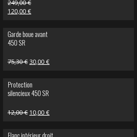
249,00
€
Le
Le
120,00
€
prix
prix
initial
actuel
Garde boue avant
était :
est :
450 SR
249,00 €.
120,00 €.
Le
Le
75,30
€
30,00
€
prix
prix
initial
actuel
Protection
était :
est :
silencieux 450 SR
75,30 €.
30,00 €.
Le
Le
12,00
€
10,00
€
prix
prix
initial
actuel
Flanc intérieur droit