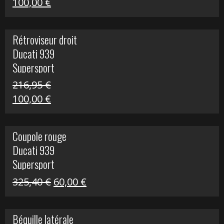
Le
Le
100,00
€
prix
prix
initial
actuel
Rétroviseur droit
était :
est :
Ducati 939
805,80 €.
100,00 €.
Supersport
216,95
€
Le
Le
100,00
€
prix
prix
initial
actuel
Coupole rouge
était :
est :
Ducati 939
216,95 €.
100,00 €.
Supersport
Le
Le
325,40
€
60,00
€
prix
prix
initial
actuel
Béquille latérale
était :
est :