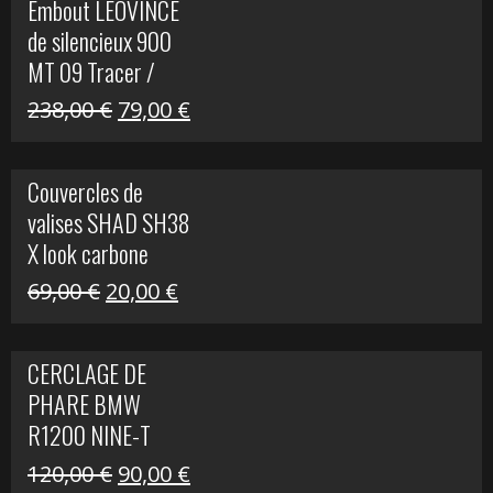
Embout LEOVINCE
était :
est :
de silencieux 900
523,00 €.
199,00 €.
MT 09 Tracer /
Tracer GT
Le
Le
238,00
€
79,00
€
prix
prix
initial
actuel
Couvercles de
était :
est :
valises SHAD SH38
238,00 €.
79,00 €.
X look carbone
Le
Le
69,00
€
20,00
€
prix
prix
initial
actuel
CERCLAGE DE
était :
est :
PHARE BMW
69,00 €.
20,00 €.
R1200 NINE-T
Le
Le
120,00
€
90,00
€