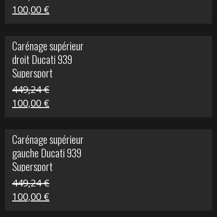
Le
Le
100,00
€
prix
prix
initial
actuel
Carénage supérieur
était :
est :
droit Ducati 939
426,20 €.
100,00 €.
Supersport
449,24
€
Le
Le
100,00
€
prix
prix
initial
actuel
Carénage supérieur
était :
est :
gauche Ducati 939
449,24 €.
100,00 €.
Supersport
449,24
€
Le
Le
100,00
€
prix
prix