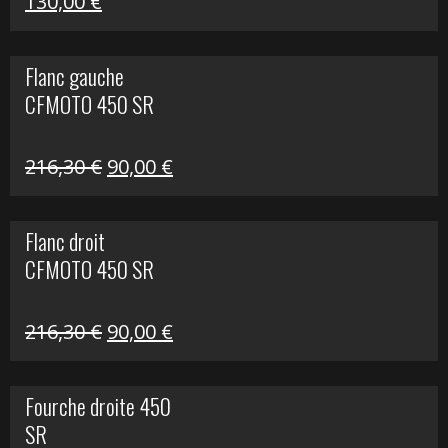
Le
Le
130,00
€
prix
prix
initial
actuel
Flanc gauche
était :
est :
CFMOTO 450 SR
218,50 €.
130,00 €.
Le
Le
216,30
€
90,00
€
prix
prix
initial
actuel
Flanc droit
était :
est :
CFMOTO 450 SR
216,30 €.
90,00 €.
Le
Le
216,30
€
90,00
€
prix
prix
initial
actuel
Fourche droite 450
était :
est :
SR
216,30 €.
90,00 €.