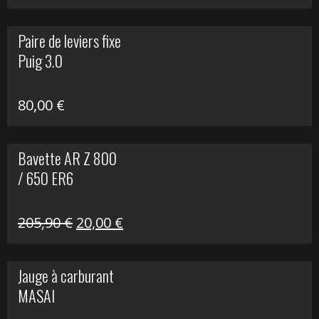
prix
prix
initial
actuel
Paire de leviers fixe
était :
est :
Puig 3.0
120,00 €.
90,00 €.
80,00
€
Bavette AR Z 800
/ 650 ER6
Le
Le
205,90
€
20,00
€
prix
prix
initial
actuel
Jauge à carburant
était :
est :
MASAI
205,90 €.
20,00 €.