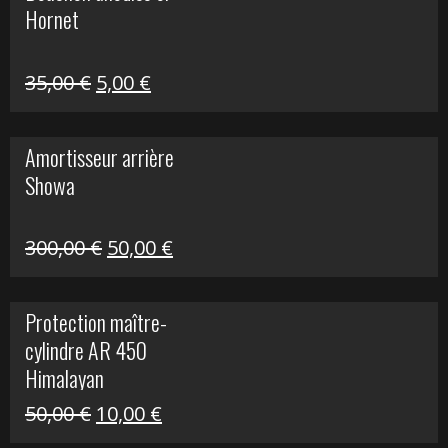
Hornet
76,20 €.
20,00 €.
Le
Le
35,00
€
5,00
€
prix
prix
initial
actuel
Amortisseur arrière
était :
est :
Showa
35,00 €.
5,00 €.
Le
Le
300,00
€
50,00
€
prix
prix
initial
actuel
Protection maître-
était :
est :
cylindre AR 450
300,00 €.
50,00 €.
Himalayan
Le
Le
50,00
€
10,00
€
prix
prix