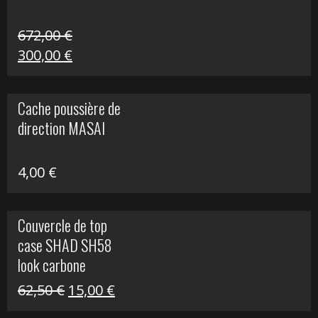
672,00
€
Le
Le
300,00
€
prix
prix
initial
actuel
Cache poussière de
était :
est :
direction MASAI
672,00 €.
300,00 €.
4,00
€
Couvercle de top
case SHAD SH58
look carbone
Le
Le
62,50
€
15,00
€
prix
prix