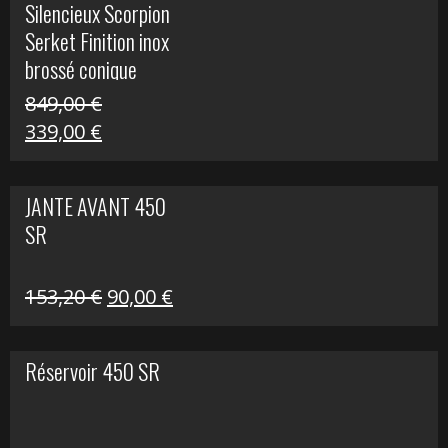
Silencieux Scorpion
était :
est :
Serket Finition inox
53,40 €.
25,00 €.
brossé conique
double Z 1000
849,00
€
Le
Le
339,00
€
prix
prix
initial
actuel
JANTE AVANT 450
était :
est :
SR
849,00 €.
339,00 €.
Le
Le
153,20
€
90,00
€
prix
prix
initial
actuel
Réservoir 450 SR
était :
est :
153,20 €.
90,00 €.