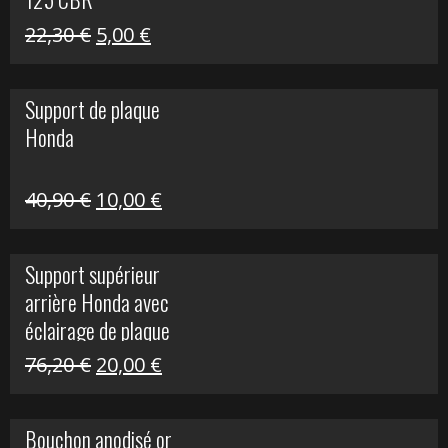
Le
Le
22,30
€
5,00
€
prix
prix
initial
actuel
Support de plaque
était :
est :
Honda
22,30 €.
5,00 €.
Le
Le
40,90
€
10,00
€
prix
prix
initial
actuel
Support supérieur
était :
est :
arrière Honda avec
40,90 €.
10,00 €.
éclairage de plaque
Le
Le
76,20
€
20,00
€
prix
prix
initial
actuel
Bouchon anodisé or
était :
est :