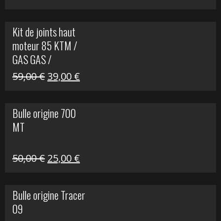
prix
prix
initial
actuel
Kit de joints haut
était :
est :
moteur 85 KTM /
165,00 €.
60,00 €.
GAS GAS /
HUSQVARNA
Le
Le
59,00
€
39,00
€
prix
prix
initial
actuel
Bulle origine 700
était :
est :
MT
59,00 €.
39,00 €.
Le
Le
50,00
€
25,00
€
prix
prix
initial
actuel
Bulle origine Tracer
était :
est :
09
50,00 €.
25,00 €.