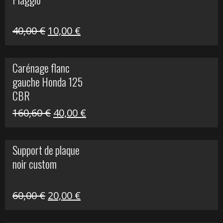
60,00 €.
10,00 €.
Le
Le
40,00
€
10,00
€
prix
prix
initial
actuel
Carénage flanc
était :
est :
gauche Honda 125
40,00 €.
10,00 €.
CBR
Le
Le
160,60
€
40,00
€
prix
prix
initial
actuel
Support de plaque
était :
est :
noir custom
160,60 €.
40,00 €.
Le
Le
60,00
€
20,00
€
prix
prix
initial
actuel