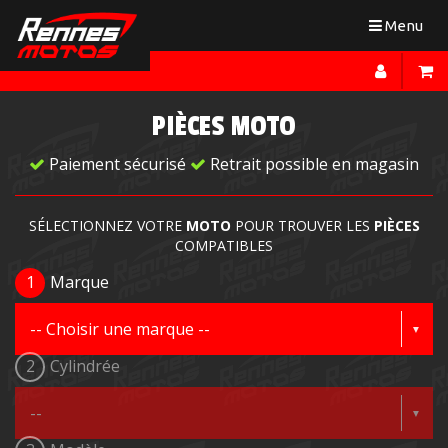
Toggle
Menu
navigation
PIÈCES MOTO
Paiement sécurisé
Retrait possible en magasin
SÉLECTIONNEZ VOTRE
MOTO
POUR TROUVER LES
PIÈCES
COMPATIBLES
1
Marque
2
Cylindrée