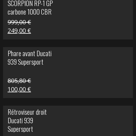
SCORPION RP-1 GP
340,00 €.
100,00 €.
carbone 1000 CBR
RR
999,00
€
Le
Le
249,00
€
prix
prix
initial
actuel
Phare avant Ducati
était :
est :
939 Supersport
999,00 €.
249,00 €.
805,80
€
Le
Le
100,00
€
prix
prix
initial
actuel
Rétroviseur droit
était :
est :
Ducati 939
805,80 €.
100,00 €.
Supersport