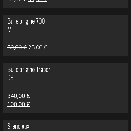
prix
prix
initial
actuel
Bulle origine 700
était :
est :
MT
59,00 €.
39,00 €.
Le
Le
50,00
€
25,00
€
prix
prix
initial
actuel
Bulle origine Tracer
était :
est :
09
50,00 €.
25,00 €.
340,00
€
Le
Le
100,00
€
prix
prix
initial
actuel
Silencieux
était :
est :