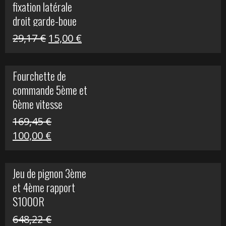
fixation latérale
29,17 €.
15,00 €.
droit garde-boue
arrière pour Vulcan
Le
Le
29,17
€
15,00
€
S
prix
prix
initial
actuel
Fourchette de
était :
est :
commande 5ème et
29,17 €.
15,00 €.
6ème vitesse
S1000R
169,45
€
Le
Le
100,00
€
prix
prix
initial
actuel
Jeu de pignon 3ème
était :
est :
et 4ème rapport
169,45 €.
100,00 €.
S1000R
648,22
€