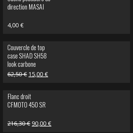
était :
est :
direction MASAI
672,00 €.
300,00 €.
4,00
€
Couvercle de top
case SHAD SH58
look carbone
Le
Le
62,50
€
15,00
€
prix
prix
initial
actuel
Flanc droit
était :
est :
CFMOTO 450 SR
62,50 €.
15,00 €.
Le
Le
216,30
€
90,00
€
prix
prix