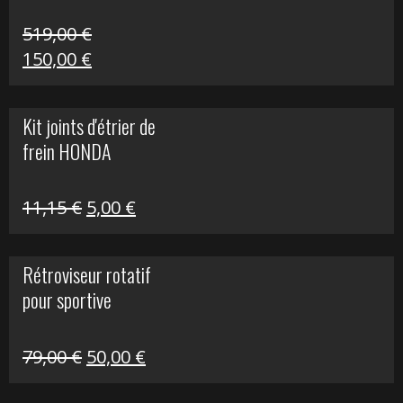
519,00
€
Le
Le
150,00
€
prix
prix
initial
actuel
Kit joints d'étrier de
était :
est :
frein HONDA
519,00 €.
150,00 €.
Le
Le
11,15
€
5,00
€
prix
prix
initial
actuel
Rétroviseur rotatif
était :
est :
pour sportive
11,15 €.
5,00 €.
Le
Le
79,00
€
50,00
€
prix
prix