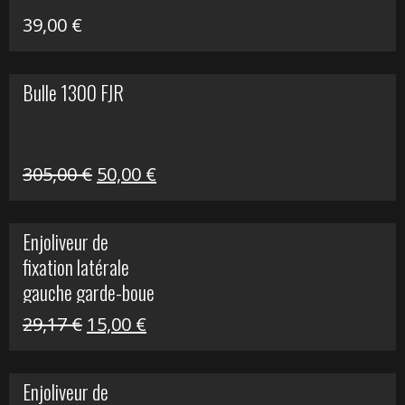
39,00
€
Bulle 1300 FJR
Le
Le
305,00
€
50,00
€
prix
prix
initial
actuel
Enjoliveur de
était :
est :
fixation latérale
305,00 €.
50,00 €.
gauche garde-boue
arrière Vulcan S
Le
Le
29,17
€
15,00
€
prix
prix
initial
actuel
Enjoliveur de
était :
est :