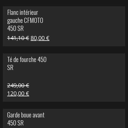
initial
actuel
Flanc intérieur
était :
est :
gauche CFMOTO
216,30 €.
90,00 €.
450 SR
Le
Le
141,10
€
80,00
€
prix
prix
initial
actuel
Té de fourche 450
était :
est :
SR
141,10 €.
80,00 €.
249,00
€
Le
Le
120,00
€
prix
prix
initial
actuel
Garde boue avant
était :
est :
450 SR
249,00 €.
120,00 €.