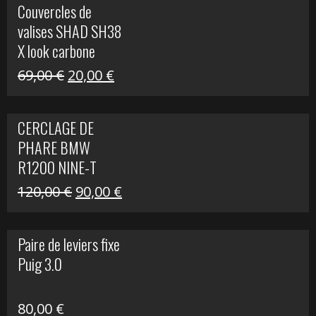
Couvercles de
était :
est :
valises SHAD SH38
238,00 €.
79,00 €.
X look carbone
Le
Le
69,00
€
20,00
€
prix
prix
initial
actuel
CERCLAGE DE
était :
est :
PHARE BMW
69,00 €.
20,00 €.
R1200 NINE-T
Le
Le
120,00
€
90,00
€
prix
prix
initial
actuel
Paire de leviers fixe
était :
est :
Puig 3.0
120,00 €.
90,00 €.
80,00
€