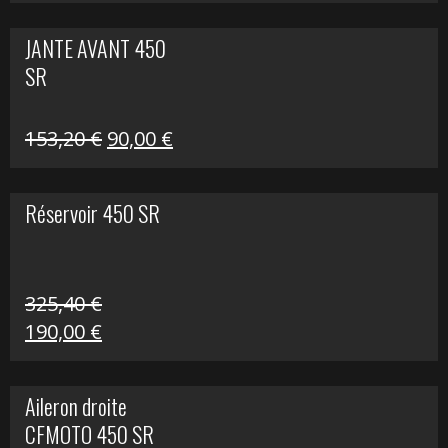
prix
prix
initial
actuel
JANTE AVANT 450
était :
est :
SR
849,00 €.
339,00 €.
Le
Le
153,20
€
90,00
€
prix
prix
initial
actuel
Réservoir 450 SR
était :
est :
153,20 €.
90,00 €.
325,40
€
Le
Le
190,00
€
prix
prix
initial
actuel
Aileron droite
était :
est :
CFMOTO 450 SR
325,40 €.
190,00 €.