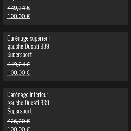
449,24
€
Le
Le
100,00
€
prix
prix
initial
actuel
Carénage supérieur
était :
est :
gauche Ducati 939
449,24 €.
100,00 €.
Supersport
449,24
€
Le
Le
100,00
€
prix
prix
initial
actuel
Carénage inférieur
était :
est :
gauche Ducati 939
449,24 €.
100,00 €.
Supersport
426,20
€
Le
Le
100,00
€