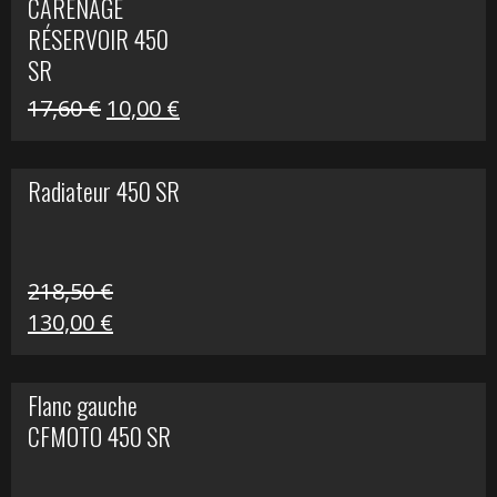
CARÉNAGE
était :
est :
RÉSERVOIR 450
119,69 €.
80,00 €.
SR
Le
Le
17,60
€
10,00
€
prix
prix
initial
actuel
Radiateur 450 SR
était :
est :
17,60 €.
10,00 €.
218,50
€
Le
Le
130,00
€
prix
prix
initial
actuel
Flanc gauche
était :
est :
CFMOTO 450 SR
218,50 €.
130,00 €.