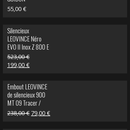
55,00
€
Silencieux
LEOVINCE Néro
EVO II Inox Z 800 E
523,00
€
Le
Le
199,00
€
prix
prix
initial
actuel
Embout LEOVINCE
était :
est :
de silencieux 900
523,00 €.
199,00 €.
MT 09 Tracer /
Tracer GT
Le
Le
238,00
€
79,00
€
prix
prix
initial
actuel