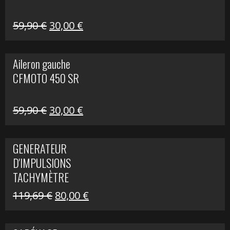
Le
Le
59,90
€
30,00
€
prix
prix
initial
actuel
Aileron gauche
était :
est :
CFMOTO 450 SR
59,90 €.
30,00 €.
Le
Le
59,90
€
30,00
€
prix
prix
initial
actuel
GENERATEUR
était :
est :
D'IMPULSIONS
59,90 €.
30,00 €.
TACHYMÈTRE
R1200 C
Le
Le
119,69
€
80,00
€
prix
prix
initial
actuel