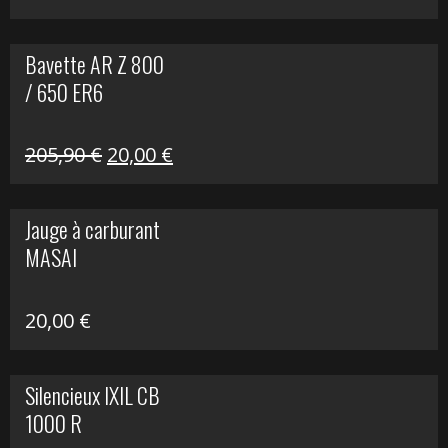
Bavette AR Z 800
/ 650 ER6
Le
Le
205,90
€
20,00
€
prix
prix
initial
actuel
Jauge à carburant
était :
est :
MASAI
205,90 €.
20,00 €.
20,00
€
Silencieux IXIL CB
1000 R