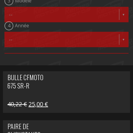
3
Modèle
4
Année
BULLE CFMOTO
675 SR-R
Le
Le
40,22
€
25,00
€
prix
prix
initial
actuel
PAIRE DE
était :
est :