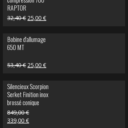
30,00 €.
20,00 €.
RAPTOR
Le
Le
32,40
€
25,00
€
prix
prix
initial
actuel
Bobine d'allumage
était :
est :
650 MT
32,40 €.
25,00 €.
Le
Le
53,40
€
25,00
€
prix
prix
initial
actuel
Silencieux Scorpion
était :
est :
Serket Finition inox
53,40 €.
25,00 €.
brossé conique
double Z 1000
849,00
€
Le
Le
339,00
€