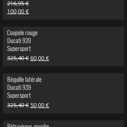
216,95
€
Le
Le
100,00
€
prix
prix
initial
actuel
Coupole rouge
était :
est :
Ducati 939
216,95 €.
100,00 €.
Supersport
Le
Le
325,40
€
60,00
€
prix
prix
initial
actuel
Béquille latérale
était :
est :
Ducati 939
325,40 €.
60,00 €.
Supersport
Le
Le
325,40
€
50,00
€
prix
prix
initial
actuel
Rétroviseur gauche