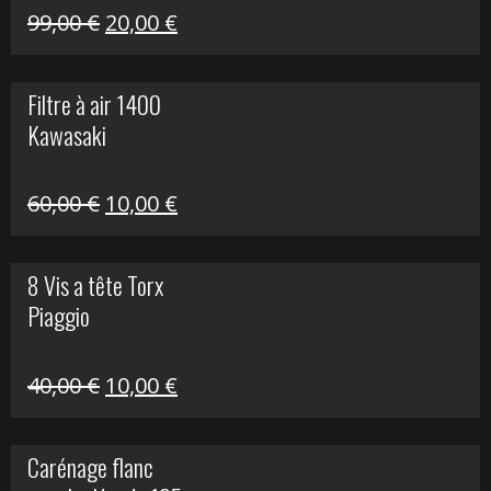
Le
Le
99,00
€
20,00
€
prix
prix
initial
actuel
Filtre à air 1400
était :
est :
Kawasaki
99,00 €.
20,00 €.
Le
Le
60,00
€
10,00
€
prix
prix
initial
actuel
8 Vis a tête Torx
était :
est :
Piaggio
60,00 €.
10,00 €.
Le
Le
40,00
€
10,00
€
prix
prix
initial
actuel
Carénage flanc
était :
est :