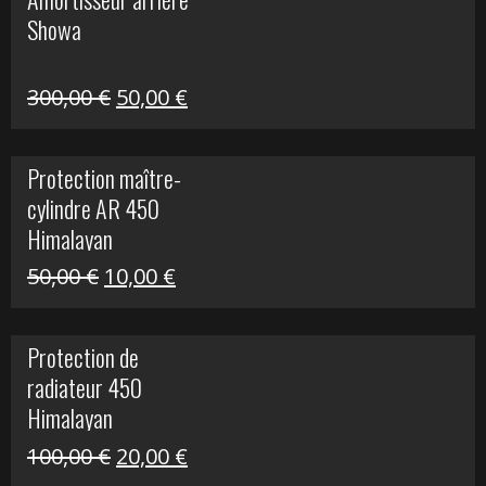
était :
est :
Showa
35,00 €.
5,00 €.
Le
Le
300,00
€
50,00
€
prix
prix
initial
actuel
Protection maître-
était :
est :
cylindre AR 450
300,00 €.
50,00 €.
Himalayan
Le
Le
50,00
€
10,00
€
prix
prix
initial
actuel
Protection de
était :
est :
radiateur 450
50,00 €.
10,00 €.
Himalayan
Le
Le
100,00
€
20,00
€
prix
prix