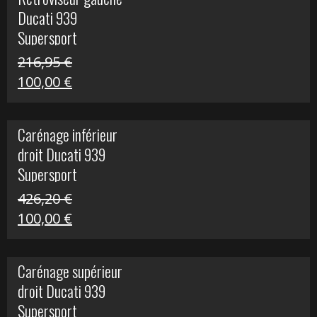
était :
est :
Ducati 939
325,40 €.
50,00 €.
Supersport
216,95
€
Le
Le
100,00
€
prix
prix
initial
actuel
Carénage inférieur
était :
est :
droit Ducati 939
216,95 €.
100,00 €.
Supersport
426,20
€
Le
Le
100,00
€
prix
prix
initial
actuel
Carénage supérieur
était :
est :
droit Ducati 939
426,20 €.
100,00 €.
Supersport