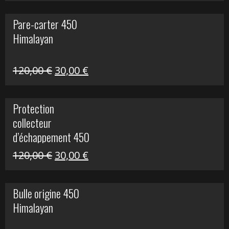
initial
actuel
Pare-carter 450
était :
est :
Himalayan
100,00 €.
20,00 €.
Le
Le
120,00
€
30,00
€
prix
prix
initial
actuel
Protection
était :
est :
collecteur
120,00 €.
30,00 €.
d’échappement 450
Himalayan
Le
Le
120,00
€
30,00
€
prix
prix
initial
actuel
Bulle origine 450
était :
est :
Himalayan
120,00 €.
30,00 €.