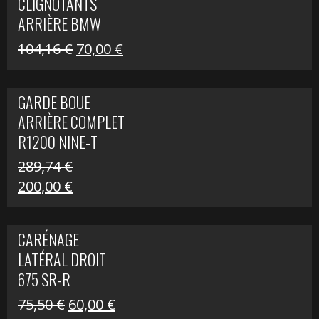
CLIGNOTANTS
40,22 €.
25,00 €.
ARRIÈRE BMW
R1200 NINE-T
Le
Le
104,16
€
70,00
€
SCRAMBLER
prix
prix
initial
actuel
GARDE BOUE
était :
est :
ARRIÈRE COMPLET
104,16 €.
70,00 €.
R1200 NINE-T
SCRAMBLER
289,74
€
Le
Le
200,00
€
prix
prix
initial
actuel
CARÉNAGE
était :
est :
LATÉRAL DROIT
289,74 €.
200,00 €.
675 SR-R
Le
Le
75,50
€
60,00
€