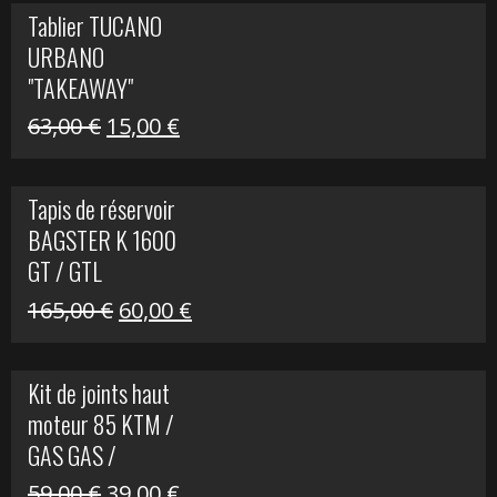
initial
actuel
Tablier TUCANO
était :
est :
URBANO
79,00 €.
50,00 €.
"TAKEAWAY"
Le
Le
63,00
€
15,00
€
prix
prix
initial
actuel
Tapis de réservoir
était :
est :
BAGSTER K 1600
63,00 €.
15,00 €.
GT / GTL
Le
Le
165,00
€
60,00
€
prix
prix
initial
actuel
Kit de joints haut
était :
est :
moteur 85 KTM /
165,00 €.
60,00 €.
GAS GAS /
HUSQVARNA
Le
Le
59,00
€
39,00
€