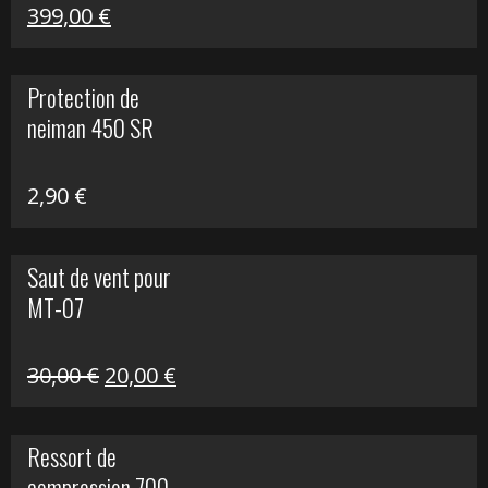
Le
Le
399,00
€
prix
prix
initial
actuel
Protection de
était :
est :
neiman 450 SR
648,22 €.
399,00 €.
2,90
€
Saut de vent pour
MT-07
Le
Le
30,00
€
20,00
€
prix
prix
initial
actuel
Ressort de
était :
est :
compression 700