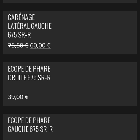
prix
prix
initial
actuel
CARÉNAGE
était :
est :
LATÉRAL GAUCHE
75,50 €.
60,00 €.
675 SR-R
Le
Le
75,50
€
60,00
€
prix
prix
initial
actuel
ECOPE DE PHARE
était :
est :
DROITE 675 SR-R
75,50 €.
60,00 €.
39,00
€
ECOPE DE PHARE
GAUCHE 675 SR-R