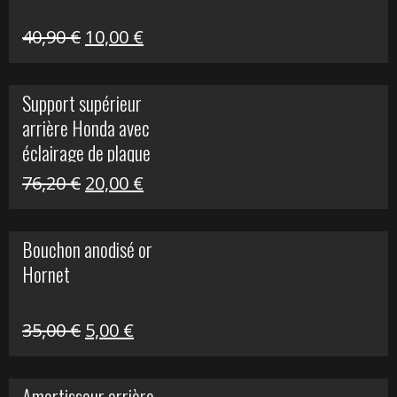
Le
Le
40,90
€
10,00
€
prix
prix
initial
actuel
Support supérieur
était :
est :
arrière Honda avec
40,90 €.
10,00 €.
éclairage de plaque
Le
Le
76,20
€
20,00
€
prix
prix
initial
actuel
Bouchon anodisé or
était :
est :
Hornet
76,20 €.
20,00 €.
Le
Le
35,00
€
5,00
€
prix
prix
initial
actuel
Amortisseur arrière