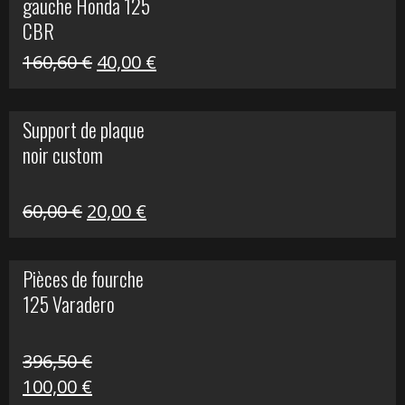
gauche Honda 125
40,00 €.
10,00 €.
CBR
Le
Le
160,60
€
40,00
€
prix
prix
initial
actuel
Support de plaque
était :
est :
noir custom
160,60 €.
40,00 €.
Le
Le
60,00
€
20,00
€
prix
prix
initial
actuel
Pièces de fourche
était :
est :
125 Varadero
60,00 €.
20,00 €.
396,50
€
Le
Le
100,00
€