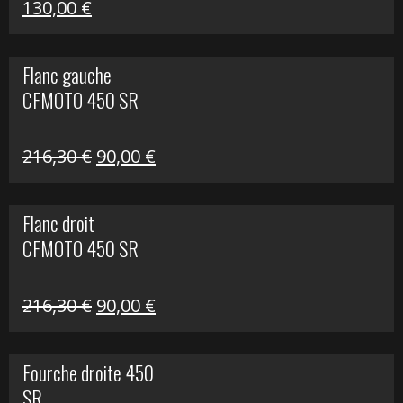
Le
Le
130,00
€
prix
prix
initial
actuel
Flanc gauche
était :
est :
CFMOTO 450 SR
218,50 €.
130,00 €.
Le
Le
216,30
€
90,00
€
prix
prix
initial
actuel
Flanc droit
était :
est :
CFMOTO 450 SR
216,30 €.
90,00 €.
Le
Le
216,30
€
90,00
€
prix
prix
initial
actuel
Fourche droite 450
était :
est :
SR