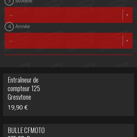
3
Modèle
4
Année
Entraîneur de
compteur 125
Gresytone
19,90
€
BULLE CFMOTO