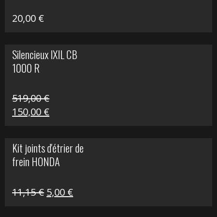
20,00
€
Silencieux IXIL CB
1000 R
519,00
€
Le
Le
150,00
€
prix
prix
initial
actuel
Kit joints d'étrier de
était :
est :
frein HONDA
519,00 €.
150,00 €.
Le
Le
11,15
€
5,00
€
prix
prix