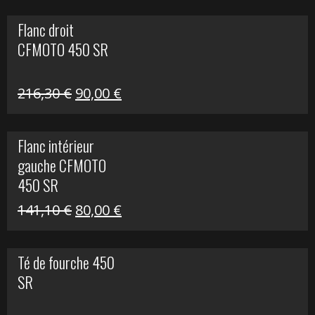
initial
actuel
Flanc droit
était :
est :
CFMOTO 450 SR
62,50 €.
15,00 €.
Le
Le
216,30
€
90,00
€
prix
prix
initial
actuel
Flanc intérieur
était :
est :
gauche CFMOTO
216,30 €.
90,00 €.
450 SR
Le
Le
141,10
€
80,00
€
prix
prix
initial
actuel
Té de fourche 450
était :
est :
SR
141,10 €.
80,00 €.