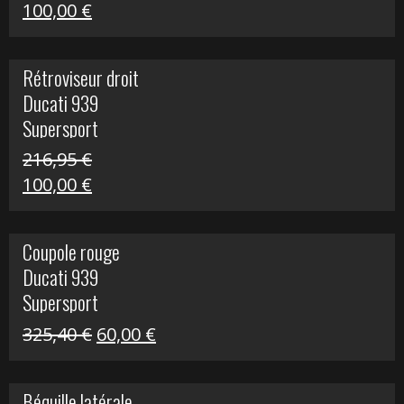
Le
Le
100,00
€
prix
prix
initial
actuel
Rétroviseur droit
était :
est :
Ducati 939
805,80 €.
100,00 €.
Supersport
216,95
€
Le
Le
100,00
€
prix
prix
initial
actuel
Coupole rouge
était :
est :
Ducati 939
216,95 €.
100,00 €.
Supersport
Le
Le
325,40
€
60,00
€
prix
prix
initial
actuel
Béquille latérale