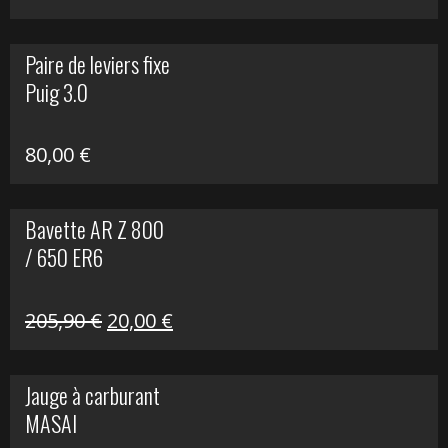
prix
prix
initial
actuel
Paire de leviers fixe
était :
est :
Puig 3.0
120,00 €.
90,00 €.
80,00
€
Bavette AR Z 800
/ 650 ER6
Le
Le
205,90
€
20,00
€
prix
prix
initial
actuel
Jauge à carburant
était :
est :
MASAI
205,90 €.
20,00 €.