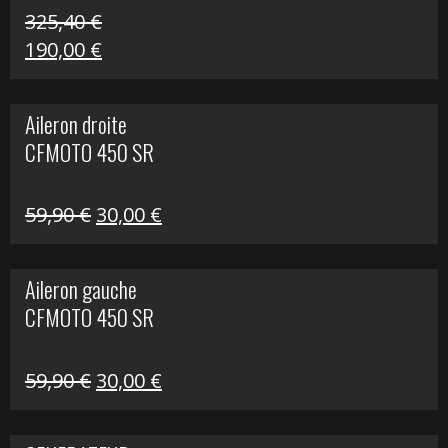
325,40
€
Le
Le
190,00
€
prix
prix
initial
actuel
Aileron droite
était :
est :
CFMOTO 450 SR
325,40 €.
190,00 €.
Le
Le
59,90
€
30,00
€
prix
prix
initial
actuel
Aileron gauche
était :
est :
CFMOTO 450 SR
59,90 €.
30,00 €.
Le
Le
59,90
€
30,00
€
prix
prix
initial
actuel