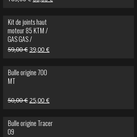
prix
prix
initial
actuel
Kit de joints haut
était :
est :
moteur 85 KTM /
165,00 €.
60,00 €.
GAS GAS /
HUSQVARNA
Le
Le
59,00
€
39,00
€
prix
prix
initial
actuel
Bulle origine 700
était :
est :
MT
59,00 €.
39,00 €.
Le
Le
50,00
€
25,00
€
prix
prix
initial
actuel
Bulle origine Tracer
était :
est :
09
50,00 €.
25,00 €.