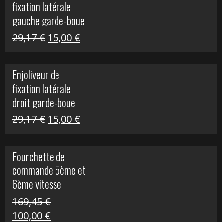
fixation latérale
305,00 €.
50,00 €.
gauche garde-boue
arrière Vulcan S
Le
Le
29,17
€
15,00
€
prix
prix
initial
actuel
Enjoliveur de
était :
est :
fixation latérale
29,17 €.
15,00 €.
droit garde-boue
arrière pour Vulcan
Le
Le
29,17
€
15,00
€
S
prix
prix
initial
actuel
Fourchette de
était :
est :
commande 5ème et
29,17 €.
15,00 €.
6ème vitesse
S1000R
169,45
€
Le
Le
100,00
€