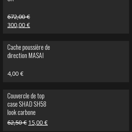
216,30 €.
90,00 €.
672,00
€
Le
Le
300,00
€
prix
prix
initial
actuel
Cache poussière de
était :
est :
direction MASAI
672,00 €.
300,00 €.
4,00
€
Couvercle de top
case SHAD SH58
look carbone
Le
Le
62,50
€
15,00
€
prix
prix