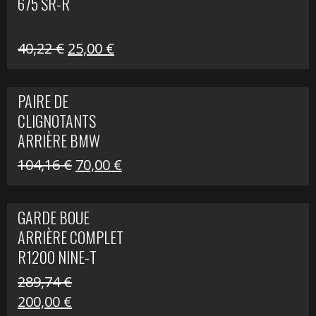
675 SR-R
Le
Le
40,22
€
25,00
€
prix
prix
initial
actuel
PAIRE DE
était :
est :
CLIGNOTANTS
40,22 €.
25,00 €.
ARRIÈRE BMW
R1200 NINE-T
Le
Le
104,16
€
70,00
€
SCRAMBLER
prix
prix
initial
actuel
GARDE BOUE
était :
est :
ARRIÈRE COMPLET
104,16 €.
70,00 €.
R1200 NINE-T
SCRAMBLER
289,74
€
Le
Le
200,00
€