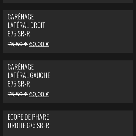
prix
prix
initial
actuel
CARÉNAGE
était :
est :
LATÉRAL DROIT
289,74 €.
200,00 €.
675 SR-R
Le
Le
75,50
€
60,00
€
prix
prix
initial
actuel
CARÉNAGE
était :
est :
LATÉRAL GAUCHE
75,50 €.
60,00 €.
675 SR-R
Le
Le
75,50
€
60,00
€
prix
prix
initial
actuel
ECOPE DE PHARE
était :
est :
DROITE 675 SR-R
75,50 €.
60,00 €.