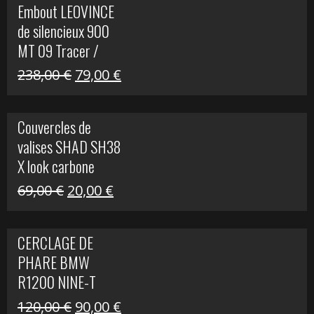
Embout LEOVINCE
était :
est :
de silencieux 900
523,00 €.
199,00 €.
MT 09 Tracer /
Tracer GT
Le
Le
238,00
€
79,00
€
prix
prix
initial
actuel
Couvercles de
était :
est :
valises SHAD SH38
238,00 €.
79,00 €.
X look carbone
Le
Le
69,00
€
20,00
€
prix
prix
initial
actuel
CERCLAGE DE
était :
est :
PHARE BMW
69,00 €.
20,00 €.
R1200 NINE-T
Le
Le
120,00
€
90,00
€