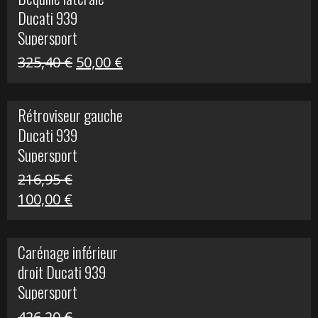
était :
est :
Ducati 939
325,40 €.
60,00 €.
Supersport
Le
Le
325,40
€
50,00
€
prix
prix
initial
actuel
Rétroviseur gauche
était :
est :
Ducati 939
325,40 €.
50,00 €.
Supersport
216,95
€
Le
Le
100,00
€
prix
prix
initial
actuel
Carénage inférieur
était :
est :
droit Ducati 939
216,95 €.
100,00 €.
Supersport
426,20
€