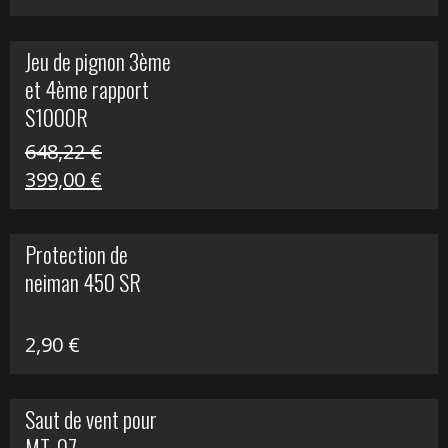
prix
prix
initial
actuel
Jeu de pignon 3ème
était :
est :
et 4ème rapport
169,45 €.
100,00 €.
S1000R
648,22
€
Le
Le
399,00
€
prix
prix
initial
actuel
Protection de
était :
est :
neiman 450 SR
648,22 €.
399,00 €.
2,90
€
Saut de vent pour
MT-07