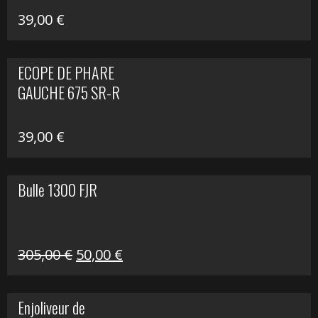
39,00
€
ECOPE DE PHARE
GAUCHE 675 SR-R
39,00
€
Bulle 1300 FJR
Le
Le
305,00
€
50,00
€
prix
prix
initial
actuel
Enjoliveur de
était :
est :