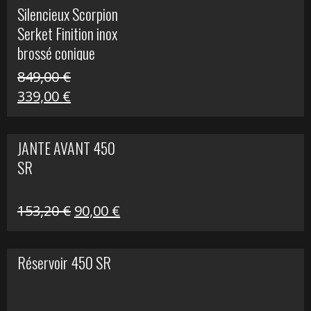
initial
actuel
Silencieux Scorpion
était :
est :
Serket Finition inox
53,40 €.
25,00 €.
brossé conique
double Z 1000
849,00
€
Le
Le
339,00
€
prix
prix
initial
actuel
JANTE AVANT 450
était :
est :
SR
849,00 €.
339,00 €.
Le
Le
153,20
€
90,00
€
prix
prix
initial
actuel
Réservoir 450 SR
était :
est :
153,20 €.
90,00 €.