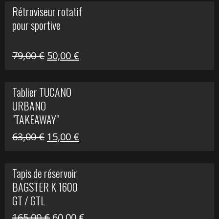
initial
actuel
Rétroviseur rotatif
était :
est :
pour sportive
11,15 €.
5,00 €.
Le
Le
79,00
€
50,00
€
prix
prix
initial
actuel
Tablier TUCANO
était :
est :
URBANO
79,00 €.
50,00 €.
"TAKEAWAY"
Le
Le
63,00
€
15,00
€
prix
prix
initial
actuel
Tapis de réservoir
était :
est :
BAGSTER K 1600
63,00 €.
15,00 €.
GT / GTL
Le
Le
165,00
€
60,00
€