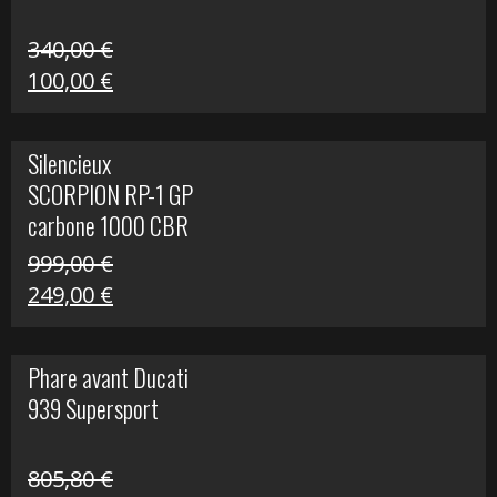
340,00
€
Le
Le
100,00
€
prix
prix
initial
actuel
Silencieux
était :
est :
SCORPION RP-1 GP
340,00 €.
100,00 €.
carbone 1000 CBR
RR
999,00
€
Le
Le
249,00
€
prix
prix
initial
actuel
Phare avant Ducati
était :
est :
939 Supersport
999,00 €.
249,00 €.
805,80
€