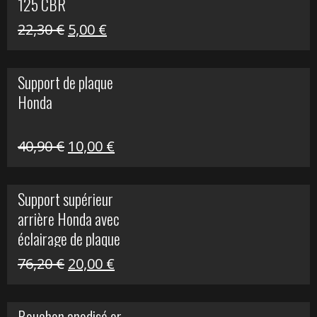
125 CBR
Le
Le
22,30
€
5,00
€
prix
prix
initial
actuel
Support de plaque
était :
est :
Honda
22,30 €.
5,00 €.
Le
Le
40,90
€
10,00
€
prix
prix
initial
actuel
Support supérieur
était :
est :
arrière Honda avec
40,90 €.
10,00 €.
éclairage de plaque
Le
Le
76,20
€
20,00
€
prix
prix
initial
actuel
Bouchon anodisé or