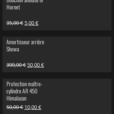
était :
est :
Hornet
76,20 €.
20,00 €.
Le
Le
35,00
€
5,00
€
prix
prix
initial
actuel
Amortisseur arrière
était :
est :
Showa
35,00 €.
5,00 €.
Le
Le
300,00
€
50,00
€
prix
prix
initial
actuel
Protection maître-
était :
est :
cylindre AR 450
300,00 €.
50,00 €.
Himalayan
Le
Le
50,00
€
10,00
€
prix
prix