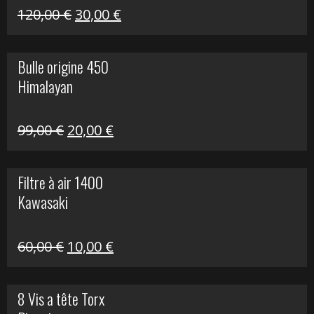
Himalayan
Le
Le
120,00
€
30,00
€
prix
prix
initial
actuel
Bulle origine 450
était :
est :
Himalayan
120,00 €.
30,00 €.
Le
Le
99,00
€
20,00
€
prix
prix
initial
actuel
Filtre à air 1400
était :
est :
Kawasaki
99,00 €.
20,00 €.
Le
Le
60,00
€
10,00
€
prix
prix
initial
actuel
8 Vis a tête Torx
était :
est :