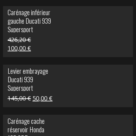
initial
actuel
Carénage inférieur
était :
est :
gauche Ducati 939
449,24 €.
100,00 €.
Supersport
426,20
€
Le
Le
100,00
€
prix
prix
initial
actuel
Levier embrayage
était :
est :
Ducati 939
426,20 €.
100,00 €.
Supersport
Le
Le
145,00
€
50,00
€
prix
prix
initial
actuel
Carénage cache
était :
est :
réservoir Honda
145,00 €.
50,00 €.