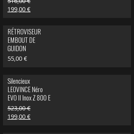
516,00
€
Le
Le
199,00
€
prix
prix
initial
actuel
RÉTROVISEUR
était :
est :
EMBOUT DE
516,00 €.
199,00 €.
GUIDON
55,00
€
Silencieux
LEOVINCE Néro
EVO II Inox Z 800 E
523,00
€
Le
Le
199,00
€
prix
prix
initial
actuel