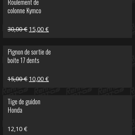
Roulement de
était :
est :
colonne Kymco
106,00 €.
50,00 €.
Le
Le
30,00
€
15,00
€
prix
prix
initial
actuel
Pignon de sortie de
était :
est :
boite 17 dents
30,00 €.
15,00 €.
Le
Le
15,00
€
10,00
€
prix
prix
initial
actuel
Tige de guidon
était :
est :
Honda
15,00 €.
10,00 €.
12,10
€