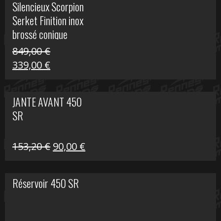
Silencieux Scorpion
était :
est :
Serket Finition inox
53,40 €.
25,00 €.
brossé conique
double Z 1000
849,00
€
Le
Le
339,00
€
prix
prix
initial
actuel
JANTE AVANT 450
était :
est :
SR
849,00 €.
339,00 €.
Le
Le
153,20
€
90,00
€
prix
prix
initial
actuel
Réservoir 450 SR
était :
est :
153,20 €.
90,00 €.