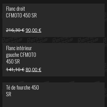
initial
actuel
Flanc droit
était :
est :
CFMOTO 450 SR
62,50 €.
15,00 €.
Le
Le
216,30
€
90,00
€
prix
prix
initial
actuel
Flanc intérieur
était :
est :
gauche CFMOTO
216,30 €.
90,00 €.
450 SR
Le
Le
141,10
€
80,00
€
prix
prix
initial
actuel
Té de fourche 450
était :
est :
SR
141,10 €.
80,00 €.