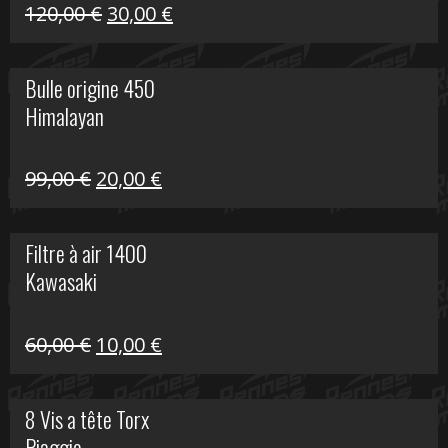
Himalayan
Le
Le
120,00
€
30,00
€
prix
prix
initial
actuel
Bulle origine 450
était :
est :
Himalayan
120,00 €.
30,00 €.
Le
Le
99,00
€
20,00
€
prix
prix
initial
actuel
Filtre à air 1400
était :
est :
Kawasaki
99,00 €.
20,00 €.
Le
Le
60,00
€
10,00
€
prix
prix
initial
actuel
8 Vis a tête Torx
était :
est :
Piaggio