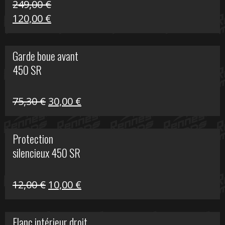
249,00
€
Le
Le
120,00
€
prix
prix
initial
actuel
Garde boue avant
était :
est :
450 SR
249,00 €.
120,00 €.
Le
Le
75,30
€
30,00
€
prix
prix
initial
actuel
Protection
était :
est :
silencieux 450 SR
75,30 €.
30,00 €.
Le
Le
12,00
€
10,00
€
prix
prix
initial
actuel
Flanc intérieur droit