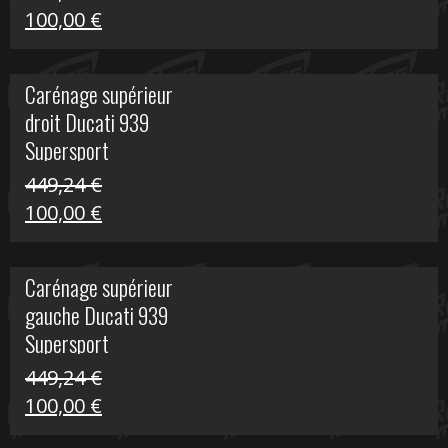
Le
Le
100,00
€
prix
prix
initial
actuel
Carénage supérieur
était :
est :
droit Ducati 939
426,20 €.
100,00 €.
Supersport
449,24
€
Le
Le
100,00
€
prix
prix
initial
actuel
Carénage supérieur
était :
est :
gauche Ducati 939
449,24 €.
100,00 €.
Supersport
449,24
€
Le
Le
100,00
€
prix
prix