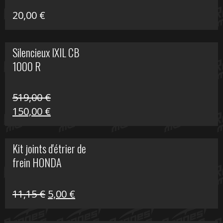
20,00
€
Silencieux IXIL CB
1000 R
519,00
€
Le
Le
150,00
€
prix
prix
initial
actuel
Kit joints d'étrier de
était :
est :
frein HONDA
519,00 €.
150,00 €.
Le
Le
11,15
€
5,00
€
prix
prix
initial
actuel