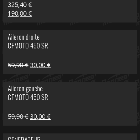
325,40
€
Le
Le
190,00
€
prix
prix
initial
actuel
Aileron droite
était :
est :
CFMOTO 450 SR
325,40 €.
190,00 €.
Le
Le
59,90
€
30,00
€
prix
prix
initial
actuel
Aileron gauche
était :
est :
CFMOTO 450 SR
59,90 €.
30,00 €.
Le
Le
59,90
€
30,00
€
prix
prix
initial
actuel
GENERATEUR