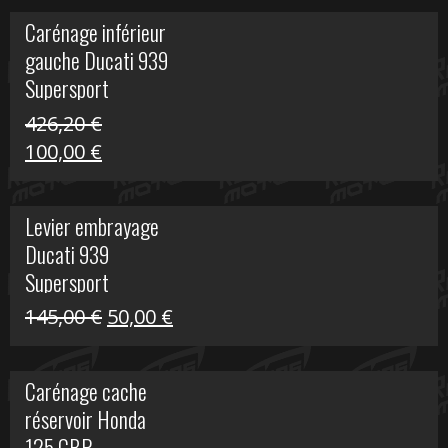
initial
actuel
Carénage inférieur
était :
est :
gauche Ducati 939
449,24 €.
100,00 €.
Supersport
426,20
€
Le
Le
100,00
€
prix
prix
initial
actuel
Levier embrayage
était :
est :
Ducati 939
426,20 €.
100,00 €.
Supersport
Le
Le
145,00
€
50,00
€
prix
prix
initial
actuel
Carénage cache
était :
est :
réservoir Honda
145,00 €.
50,00 €.
125 CBR