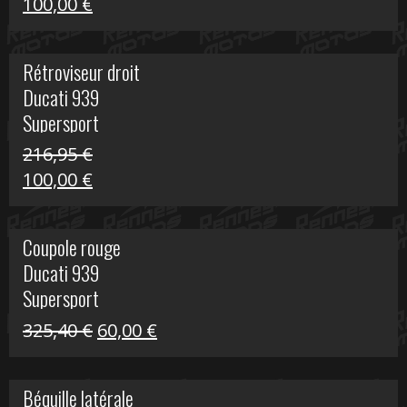
Le
Le
100,00
€
prix
prix
initial
actuel
Rétroviseur droit
était :
est :
Ducati 939
805,80 €.
100,00 €.
Supersport
216,95
€
Le
Le
100,00
€
prix
prix
initial
actuel
Coupole rouge
était :
est :
Ducati 939
216,95 €.
100,00 €.
Supersport
Le
Le
325,40
€
60,00
€
prix
prix
initial
actuel
Béquille latérale
était :
est :