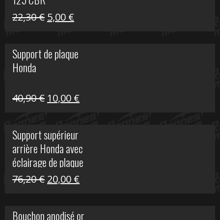
Le
Le
22,30
€
5,00
€
prix
prix
initial
actuel
Support de plaque
était :
est :
Honda
22,30 €.
5,00 €.
Le
Le
40,90
€
10,00
€
prix
prix
initial
actuel
Support supérieur
était :
est :
arrière Honda avec
40,90 €.
10,00 €.
éclairage de plaque
Le
Le
76,20
€
20,00
€
prix
prix
initial
actuel
Bouchon anodisé or
était :
est :