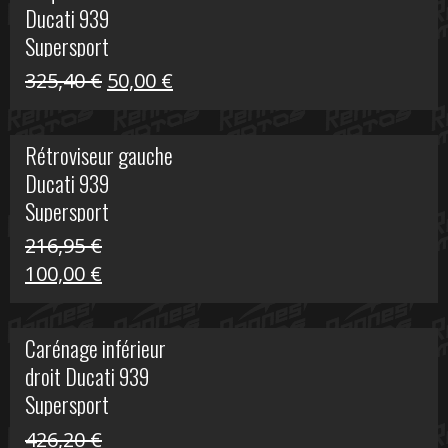
Ducati 939
325,40 €.
60,00 €.
Supersport
Le
Le
325,40
€
50,00
€
prix
prix
initial
actuel
Rétroviseur gauche
était :
est :
Ducati 939
325,40 €.
50,00 €.
Supersport
216,95
€
Le
Le
100,00
€
prix
prix
initial
actuel
Carénage inférieur
était :
est :
droit Ducati 939
216,95 €.
100,00 €.
Supersport
426,20
€