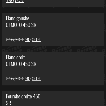
Le
Le
130,00
€
prix
prix
initial
actuel
Flanc gauche
était :
est :
CFMOTO 450 SR
218,50 €.
130,00 €.
Le
Le
216,30
€
90,00
€
prix
prix
initial
actuel
Flanc droit
était :
est :
CFMOTO 450 SR
216,30 €.
90,00 €.
Le
Le
216,30
€
90,00
€
prix
prix
initial
actuel
Fourche droite 450
était :
est :
SR
216,30 €.
90,00 €.