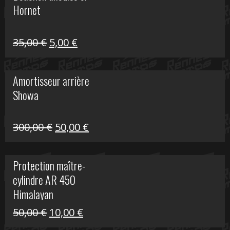
Hornet
76,20 €.
20,00 €.
Le
Le
35,00
€
5,00
€
prix
prix
initial
actuel
Amortisseur arrière
était :
est :
Showa
35,00 €.
5,00 €.
Le
Le
300,00
€
50,00
€
prix
prix
initial
actuel
Protection maître-
était :
est :
cylindre AR 450
300,00 €.
50,00 €.
Himalayan
Le
Le
50,00
€
10,00
€
prix
prix