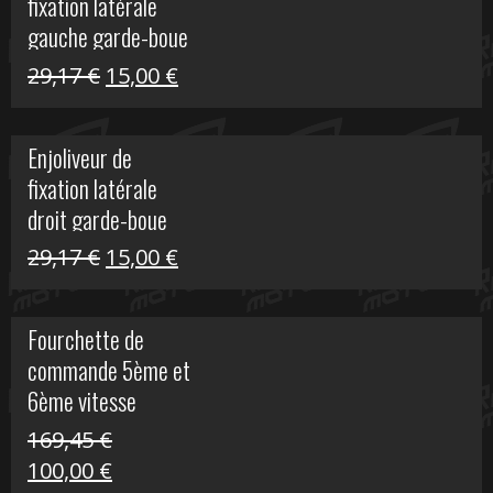
fixation latérale
305,00 €.
50,00 €.
gauche garde-boue
arrière Vulcan S
Le
Le
29,17
€
15,00
€
prix
prix
initial
actuel
Enjoliveur de
était :
est :
fixation latérale
29,17 €.
15,00 €.
droit garde-boue
arrière pour Vulcan
Le
Le
29,17
€
15,00
€
S
prix
prix
initial
actuel
Fourchette de
était :
est :
commande 5ème et
29,17 €.
15,00 €.
6ème vitesse
S1000R
169,45
€
Le
Le
100,00
€