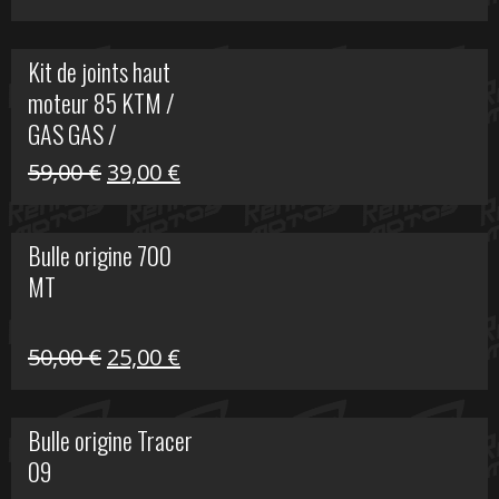
prix
prix
initial
actuel
Kit de joints haut
était :
est :
moteur 85 KTM /
165,00 €.
60,00 €.
GAS GAS /
HUSQVARNA
Le
Le
59,00
€
39,00
€
prix
prix
initial
actuel
Bulle origine 700
était :
est :
MT
59,00 €.
39,00 €.
Le
Le
50,00
€
25,00
€
prix
prix
initial
actuel
Bulle origine Tracer
était :
est :
09
50,00 €.
25,00 €.