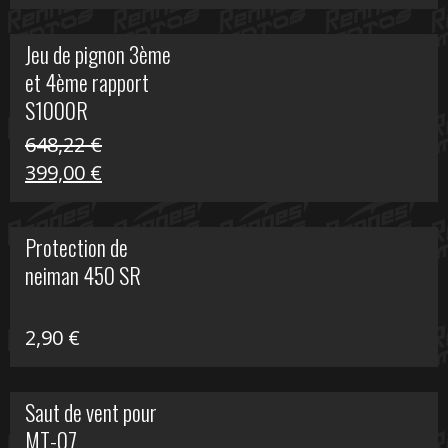
prix
prix
initial
actuel
Jeu de pignon 3ème
était :
est :
et 4ème rapport
169,45 €.
100,00 €.
S1000R
648,22
€
Le
Le
399,00
€
prix
prix
initial
actuel
Protection de
était :
est :
neiman 450 SR
648,22 €.
399,00 €.
2,90
€
Saut de vent pour
MT-07