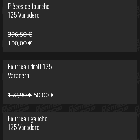
Pièces de fourche
était :
est :
125 Varadero
60,00 €.
20,00 €.
396,50
€
Le
Le
100,00
€
prix
prix
initial
actuel
Fourreau droit 125
était :
est :
Varadero
396,50 €.
100,00 €.
Le
Le
192,90
€
50,00
€
prix
prix
initial
actuel
Fourreau gauche
était :
est :
125 Varadero
192,90 €.
50,00 €.