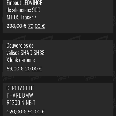
Embout LEOVINCE
était :
est :
de silencieux 900
523,00 €.
199,00 €.
MT 09 Tracer /
Tracer GT
Le
Le
238,00
€
79,00
€
prix
prix
initial
actuel
Couvercles de
était :
est :
valises SHAD SH38
238,00 €.
79,00 €.
X look carbone
Le
Le
69,00
€
20,00
€
prix
prix
initial
actuel
CERCLAGE DE
était :
est :
PHARE BMW
69,00 €.
20,00 €.
R1200 NINE-T
Le
Le
120,00
€
90,00
€