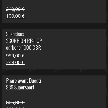
340,00
€
Le
Le
100,00
€
prix
prix
initial
actuel
Silencieux
était :
est :
SCORPION RP-1 GP
340,00 €.
100,00 €.
carbone 1000 CBR
RR
999,00
€
Le
Le
249,00
€
prix
prix
initial
actuel
Phare avant Ducati
était :
est :
939 Supersport
999,00 €.
249,00 €.
805,80
€