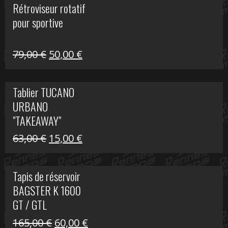
Rétroviseur rotatif
était :
est :
pour sportive
11,15 €.
5,00 €.
Le
Le
79,00
€
50,00
€
prix
prix
initial
actuel
Tablier TUCANO
était :
est :
URBANO
79,00 €.
50,00 €.
"TAKEAWAY"
Le
Le
63,00
€
15,00
€
prix
prix
initial
actuel
Tapis de réservoir
était :
est :
BAGSTER K 1600
63,00 €.
15,00 €.
GT / GTL
Le
Le
165,00
€
60,00
€