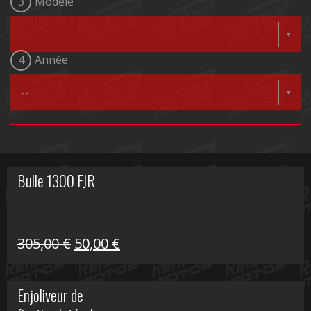
3
Modèle
4
Année
Bulle 1300 FJR
Le
Le
305,00
€
50,00
€
prix
prix
initial
actuel
Enjoliveur de
était :
est :