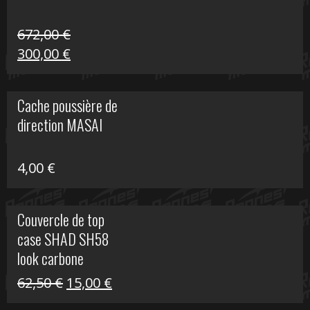
672,00
€
Le
Le
300,00
€
prix
prix
initial
actuel
Cache poussière de
était :
est :
direction MASAI
672,00 €.
300,00 €.
4,00
€
Couvercle de top
case SHAD SH58
look carbone
Le
Le
62,50
€
15,00
€
prix
prix