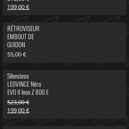
Le
Le
199,00
€
prix
prix
initial
actuel
RÉTROVISEUR
était :
est :
EMBOUT DE
516,00 €.
199,00 €.
GUIDON
55,00
€
Silencieux
LEOVINCE Néro
EVO II Inox Z 800 E
523,00
€
Le
Le
199,00
€
prix
prix
initial
actuel