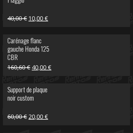
60,00 €.
10,00 €.
Le
Le
40,00
€
10,00
€
prix
prix
initial
actuel
Carénage flanc
était :
est :
gauche Honda 125
40,00 €.
10,00 €.
CBR
Le
Le
160,60
€
40,00
€
prix
prix
initial
actuel
Support de plaque
était :
est :
noir custom
160,60 €.
40,00 €.
Le
Le
60,00
€
20,00
€
prix
prix
initial
actuel