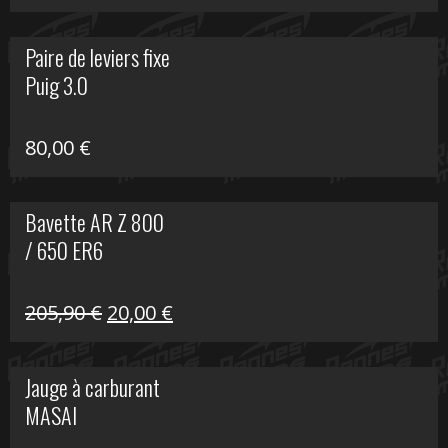
prix
prix
initial
actuel
Paire de leviers fixe
était :
est :
Puig 3.0
120,00 €.
90,00 €.
80,00
€
Bavette AR Z 800
/ 650 ER6
Le
Le
205,90
€
20,00
€
prix
prix
initial
actuel
Jauge à carburant
était :
est :
MASAI
205,90 €.
20,00 €.