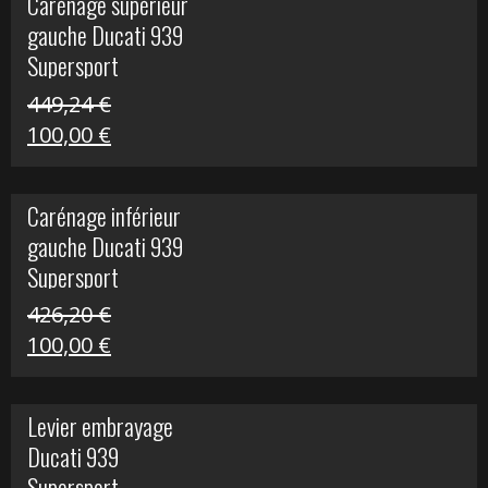
Carénage supérieur
était :
est :
gauche Ducati 939
449,24 €.
100,00 €.
Supersport
449,24
€
Le
Le
100,00
€
prix
prix
initial
actuel
Carénage inférieur
était :
est :
gauche Ducati 939
449,24 €.
100,00 €.
Supersport
426,20
€
Le
Le
100,00
€
prix
prix
initial
actuel
Levier embrayage
était :
est :
Ducati 939
426,20 €.
100,00 €.
Supersport