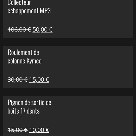
Collecteur
était :
est :
échappement MP3
600,00 €.
150,00 €.
Le
Le
106,00
€
50,00
€
prix
prix
initial
actuel
Roulement de
était :
est :
colonne Kymco
106,00 €.
50,00 €.
Le
Le
30,00
€
15,00
€
prix
prix
initial
actuel
Pignon de sortie de
était :
est :
boite 17 dents
30,00 €.
15,00 €.
Le
Le
15,00
€
10,00
€