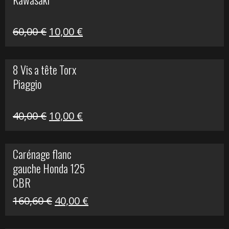
99,00 €.
20,00 €.
Le
Le
60,00
€
10,00
€
prix
prix
initial
actuel
8 Vis a tête Torx
était :
est :
Piaggio
60,00 €.
10,00 €.
Le
Le
40,00
€
10,00
€
prix
prix
initial
actuel
Carénage flanc
était :
est :
gauche Honda 125
40,00 €.
10,00 €.
CBR
Le
Le
160,60
€
40,00
€
prix
prix
initial
actuel