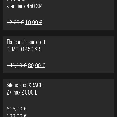
était :
est :
silencieux 450 SR
75,30 €.
30,00 €.
Le
Le
12,00
€
10,00
€
prix
prix
initial
actuel
Flanc intérieur droit
était :
est :
CFMOTO 450 SR
12,00 €.
10,00 €.
Le
Le
141,10
€
80,00
€
prix
prix
initial
actuel
Silencieux IXRACE
était :
est :
Z7 inox Z 800 E
141,10 €.
80,00 €.
516,00
€
Le
Le
199,00
€