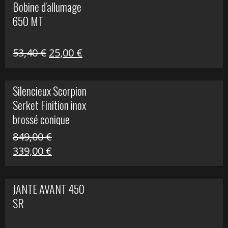
Bobine d'allumage
était :
est :
650 MT
32,40 €.
25,00 €.
Le
Le
53,40
€
25,00
€
prix
prix
initial
actuel
Silencieux Scorpion
était :
est :
Serket Finition inox
53,40 €.
25,00 €.
brossé conique
double Z 1000
849,00
€
Le
Le
339,00
€
prix
prix
initial
actuel
JANTE AVANT 450
était :
est :
SR
849,00 €.
339,00 €.