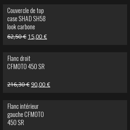
Couvercle de top
case SHAD SH58
look carbone
Le
Le
62,50
€
15,00
€
prix
prix
initial
actuel
Flanc droit
était :
est :
CFMOTO 450 SR
62,50 €.
15,00 €.
Le
Le
216,30
€
90,00
€
prix
prix
initial
actuel
Flanc intérieur
était :
est :
gauche CFMOTO
216,30 €.
90,00 €.
450 SR