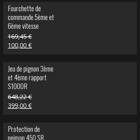
initial
actuel
Fourchette de
était :
est :
commande 5ème et
29,17 €.
15,00 €.
6ème vitesse
S1000R
169,45
€
Le
Le
100,00
€
prix
prix
initial
actuel
Jeu de pignon 3ème
était :
est :
et 4ème rapport
169,45 €.
100,00 €.
S1000R
648,22
€
Le
Le
399,00
€
prix
prix
initial
actuel
Protection de
était :
est :
neiman 450 SR