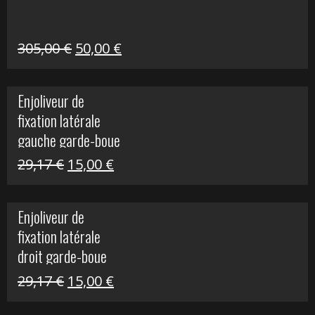
31,30 €.
10,00 €.
Le
Le
305,00
€
50,00
€
prix
prix
initial
actuel
Enjoliveur de
était :
est :
fixation latérale
305,00 €.
50,00 €.
gauche garde-boue
arrière Vulcan S
Le
Le
29,17
€
15,00
€
prix
prix
initial
actuel
Enjoliveur de
était :
est :
fixation latérale
29,17 €.
15,00 €.
droit garde-boue
arrière pour Vulcan
Le
Le
29,17
€
15,00
€
S
prix
prix