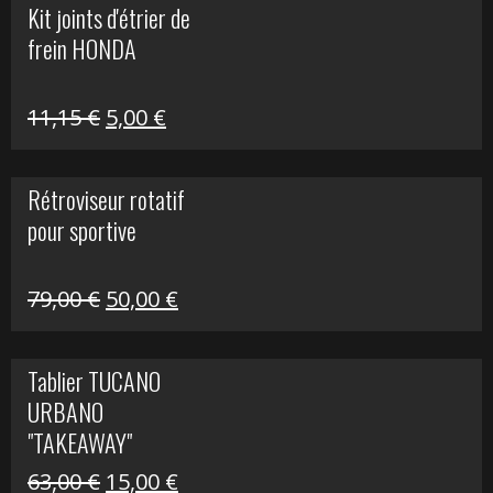
Kit joints d'étrier de
était :
est :
frein HONDA
519,00 €.
150,00 €.
Le
Le
11,15
€
5,00
€
prix
prix
initial
actuel
Rétroviseur rotatif
était :
est :
pour sportive
11,15 €.
5,00 €.
Le
Le
79,00
€
50,00
€
prix
prix
initial
actuel
Tablier TUCANO
était :
est :
URBANO
79,00 €.
50,00 €.
"TAKEAWAY"
Le
Le
63,00
€
15,00
€