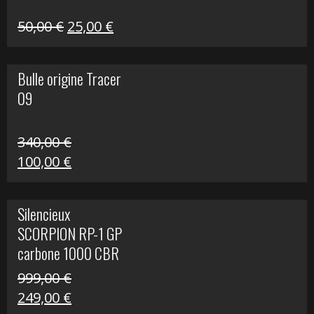
Le
Le
50,00
€
25,00
€
prix
prix
initial
actuel
Bulle origine Tracer
était :
est :
09
50,00 €.
25,00 €.
340,00
€
Le
Le
100,00
€
prix
prix
initial
actuel
Silencieux
était :
est :
SCORPION RP-1 GP
340,00 €.
100,00 €.
carbone 1000 CBR
RR
999,00
€
Le
Le
249,00
€