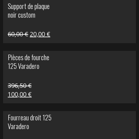
Support de plaque
était :
est :
noir custom
160,60 €.
40,00 €.
Le
Le
60,00
€
20,00
€
prix
prix
initial
actuel
Pièces de fourche
était :
est :
125 Varadero
60,00 €.
20,00 €.
396,50
€
Le
Le
100,00
€
prix
prix
initial
actuel
Fourreau droit 125
était :
est :
Varadero
396,50 €.
100,00 €.