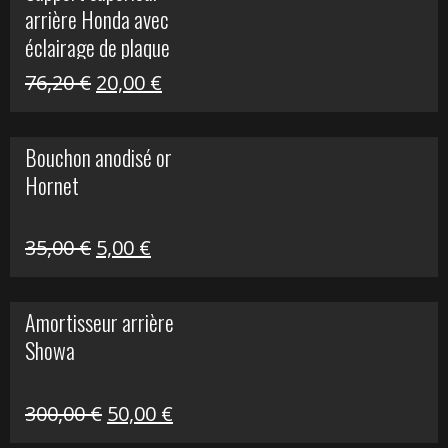
arrière Honda avec
40,90 €.
10,00 €.
éclairage de plaque
Le
Le
76,20
€
20,00
€
prix
prix
initial
actuel
Bouchon anodisé or
était :
est :
Hornet
76,20 €.
20,00 €.
Le
Le
35,00
€
5,00
€
prix
prix
initial
actuel
Amortisseur arrière
était :
est :
Showa
35,00 €.
5,00 €.
Le
Le
300,00
€
50,00
€
prix
prix