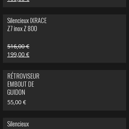
prix
prix
initial
actuel
Silencieux IXRACE
était :
est :
Z7 inox Z 800
516,00 €.
199,00 €.
516,00
€
Le
Le
199,00
€
prix
prix
initial
actuel
RÉTROVISEUR
était :
est :
EMBOUT DE
516,00 €.
199,00 €.
GUIDON
55,00
€
Silencieux