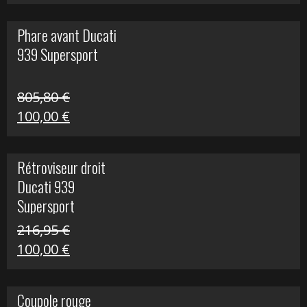
prix
prix
initial
actuel
Phare avant Ducati
était :
est :
939 Supersport
999,00 €.
249,00 €.
805,80
€
Le
Le
100,00
€
prix
prix
initial
actuel
Rétroviseur droit
était :
est :
Ducati 939
805,80 €.
100,00 €.
Supersport
216,95
€
Le
Le
100,00
€
prix
prix
initial
actuel
Coupole rouge
était :
est :