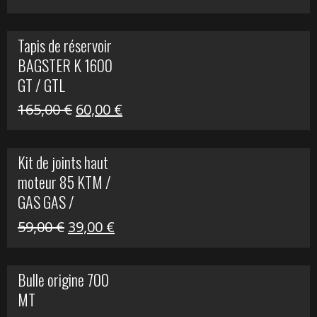
prix
prix
initial
actuel
Tapis de réservoir
était :
est :
BAGSTER K 1600
63,00 €.
15,00 €.
GT / GTL
Le
Le
165,00
€
60,00
€
prix
prix
initial
actuel
Kit de joints haut
était :
est :
moteur 85 KTM /
165,00 €.
60,00 €.
GAS GAS /
HUSQVARNA
Le
Le
59,00
€
39,00
€
prix
prix
initial
actuel
Bulle origine 700
était :
est :
MT
59,00 €.
39,00 €.