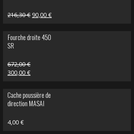
Le
Le
216,30
€
90,00
€
prix
prix
initial
actuel
Fourche droite 450
était :
est :
SR
216,30 €.
90,00 €.
672,00
€
Le
Le
300,00
€
prix
prix
initial
actuel
Cache poussière de
était :
est :
direction MASAI
672,00 €.
300,00 €.
4,00
€