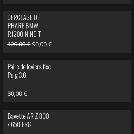
prix
prix
initial
actuel
CERCLAGE DE
était :
est :
PHARE BMW
69,00 €.
20,00 €.
R1200 NINE-T
Le
Le
120,00
€
90,00
€
prix
prix
initial
actuel
Paire de leviers fixe
était :
est :
Puig 3.0
120,00 €.
90,00 €.
80,00
€
Bavette AR Z 800
/ 650 ER6