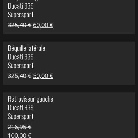
Ducati 939
216,95 €.
100,00 €.
Supersport
Le
Le
325,40
€
60,00
€
prix
prix
initial
actuel
Béquille latérale
était :
est :
Ducati 939
325,40 €.
60,00 €.
Supersport
Le
Le
325,40
€
50,00
€
prix
prix
initial
actuel
Rétroviseur gauche
était :
est :
Ducati 939
325,40 €.
50,00 €.
Supersport
216,95
€
Le
Le
100,00
€