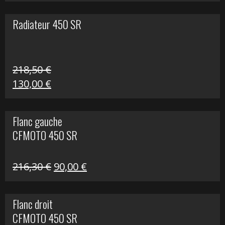
prix
prix
initial
actuel
Radiateur 450 SR
était :
est :
17,60 €.
10,00 €.
218,50
€
Le
Le
130,00
€
prix
prix
initial
actuel
Flanc gauche
était :
est :
CFMOTO 450 SR
218,50 €.
130,00 €.
Le
Le
216,30
€
90,00
€
prix
prix
initial
actuel
Flanc droit
était :
est :
CFMOTO 450 SR
216,30 €.
90,00 €.