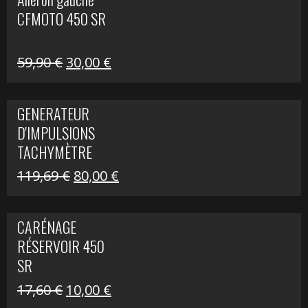
était :
est :
CFMOTO 450 SR
59,90 €.
30,00 €.
Le
Le
59,90
€
30,00
€
prix
prix
initial
actuel
GENERATEUR
était :
est :
D'IMPULSIONS
59,90 €.
30,00 €.
TACHYMÈTRE
R1200 C
Le
Le
119,69
€
80,00
€
prix
prix
initial
actuel
CARÉNAGE
était :
est :
RÉSERVOIR 450
119,69 €.
80,00 €.
SR
Le
Le
17,60
€
10,00
€