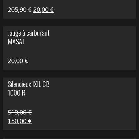
Le
Le
205,90
€
20,00
€
prix
prix
initial
actuel
Jauge à carburant
était :
est :
MASAI
205,90 €.
20,00 €.
20,00
€
Silencieux IXIL CB
1000 R
519,00
€
Le
Le
150,00
€
prix
prix
initial
actuel