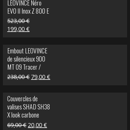
LEOVINCE Néro
EVO II Inox Z 800 E
523,00
€
Le
Le
199,00
€
prix
prix
initial
actuel
Embout LEOVINCE
était :
est :
de silencieux 900
523,00 €.
199,00 €.
MT 09 Tracer /
Tracer GT
Le
Le
238,00
€
79,00
€
prix
prix
initial
actuel
Couvercles de
était :
est :
valises SHAD SH38
238,00 €.
79,00 €.
X look carbone
Le
Le
69,00
€
20,00
€