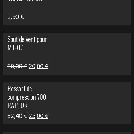
648,22 €.
399,00 €.
2,90
€
Saut de vent pour
MT-07
Le
Le
30,00
€
20,00
€
prix
prix
initial
actuel
Ressort de
était :
est :
compression 700
30,00 €.
20,00 €.
RAPTOR
Le
Le
32,40
€
25,00
€
prix
prix
initial
actuel