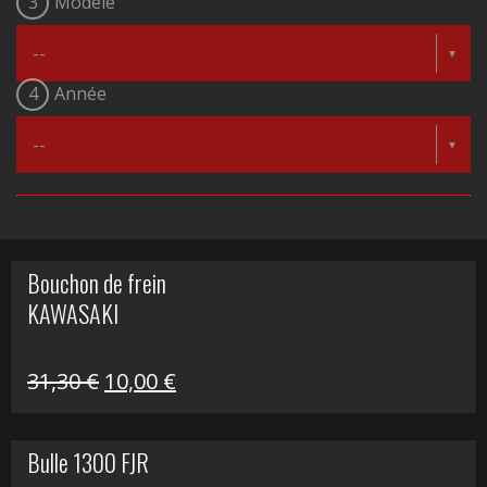
3
Modèle
4
Année
Bouchon de frein
KAWASAKI
Le
Le
31,30
€
10,00
€
prix
prix
initial
actuel
Bulle 1300 FJR
était :
est :