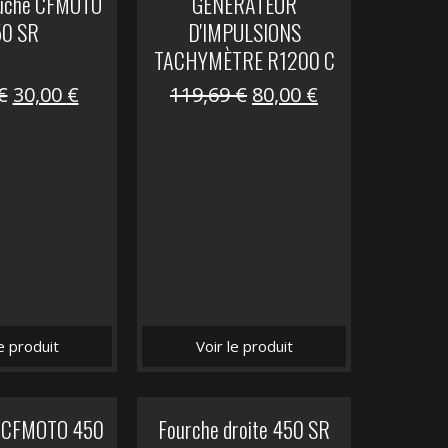
auche CFMOTO
GENERATEUR
50 SR
D'IMPULSIONS
TACHYMÈTRE R1200 C
Le
Le
Le
Le
€
30,00
€
119,69
€
80,00
€
prix
prix
prix
prix
initial
actuel
initial
actuel
était :
est :
était :
est :
59,90 €.
30,00 €.
119,69 €.
80,00 €.
le produit
Voir le produit
it CFMOTO 450
Fourche droite 450 SR