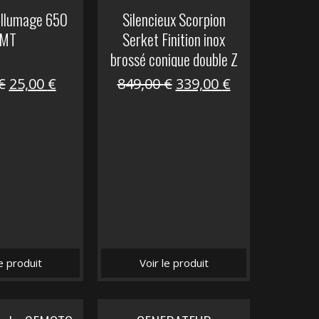
allumage 650
Silencieux Scorpion
MT
Serket Finition inox
brossé conique double Z
1000
Le
Le
Le
Le
€
25,00
€
849,00
€
339,00
€
prix
prix
prix
prix
initial
actuel
initial
actuel
était :
est :
était :
est :
53,40 €.
25,00 €.
849,00 €.
339,00 €.
le produit
Voir le produit