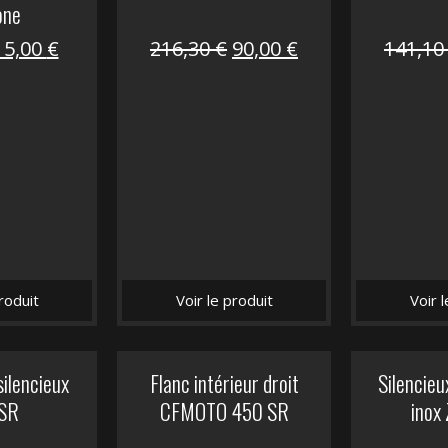
one
Le
Le
Le
Le
15,00
€
216,30
€
90,00
€
141,1
prix
prix
prix
prix
nitial
actuel
initial
actuel
tait :
est :
était :
est :
62,50 €.
15,00 €.
216,30 €.
90,00 €.
roduit
Voir le produit
Voir 
silencieux
Flanc intérieur droit
Silencie
SR
CFMOTO 450 SR
inox