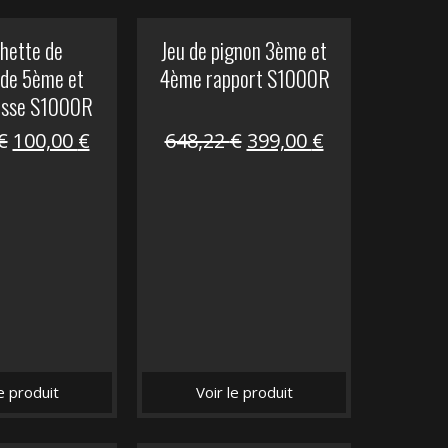
hette de
Jeu de pignon 3ème et
de 5ème et
4ème rapport S1000R
esse S1000R
Le
Le
Le
Le
€
100,00
€
648,22
€
399,00
€
prix
prix
prix
prix
initial
actuel
initial
actuel
était :
est :
était :
est :
169,45 €.
100,00 €.
648,22 €.
399,00 €.
le produit
Voir le produit