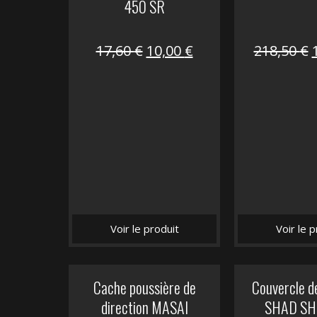
450 SR
Le
Le
17,60
€
10,00
€
218,50
€
prix
prix
initial
actuel
i
était :
est :
é
17,60 €.
10,00 €.
Voir le produit
Voir le p
Cache poussière de
Couvercle d
direction MASAI
SHAD SH5