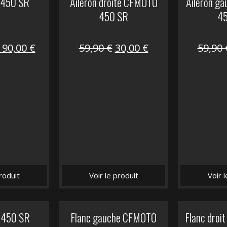
 450 SR
Aileron droite CFMOTO
Aileron g
450 SR
4
Le
Le
Le
Le
190,00
€
59,90
€
30,00
€
59,90
prix
prix
prix
prix
nitial
actuel
initial
actuel
tait :
est :
était :
est :
325,40 €.
190,00 €.
59,90 €.
30,00 €.
roduit
Voir le produit
Voir 
 450 SR
Flanc gauche CFMOTO
Flanc dro