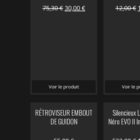
Le
Le
75,30
€
30,00
€
12,00
€
prix
prix
initial
actuel
i
était :
est :
é
75,30 €.
30,00 €.
Voir le produit
Voir le p
RÉTROVISEUR EMBOUT
Silencieux
DE GUIDON
Néro EVO II I