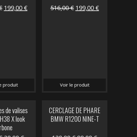
Le
Le
Le
Le
€
199,00
€
516,00
€
199,00
€
prix
prix
prix
prix
initial
actuel
initial
actuel
était :
est :
était :
est :
516,00 €.
199,00 €.
516,00 €.
199,00 €.
le produit
Voir le produit
s de valises
CERCLAGE DE PHARE
H38 X look
BMW R1200 NINE-T
rbone