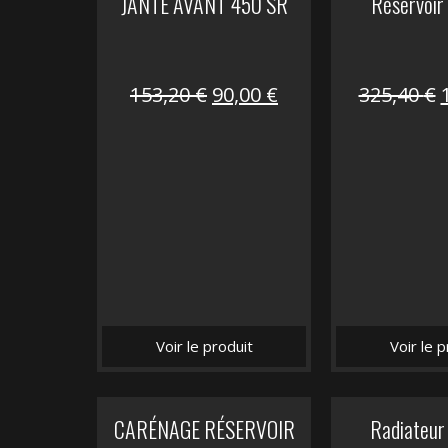
JANTE AVANT 450 SR
Réservoir
Le
Le
153,20
€
90,00
€
325,40
€
prix
prix
initial
actuel
i
était :
est :
é
153,20 €.
90,00 €.
Voir le produit
Voir le p
CARÉNAGE RÉSERVOIR
Radiateur