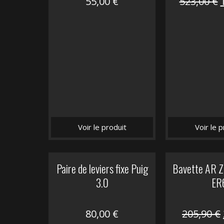
55,00
€
523,00
€
i
é
Voir le produit
Voir le p
Paire de leviers fixe Puig
Bavette AR Z
3.0
ER
80,00
€
205,90
€