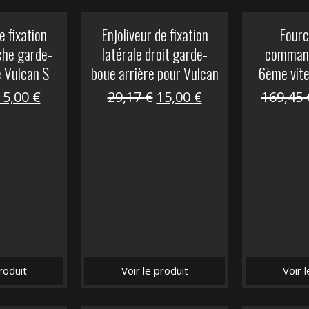
e fixation
Enjoliveur de fixation
Fourc
che garde-
latérale droit garde-
comman
e Vulcan S
boue arrière pour Vulcan
6ème vit
S
Le
Le
Le
Le
15,00
€
29,17
€
15,00
€
169,45
prix
prix
prix
prix
nitial
actuel
initial
actuel
tait :
est :
était :
est :
29,17 €.
15,00 €.
29,17 €.
15,00 €.
roduit
Voir le produit
Voir 