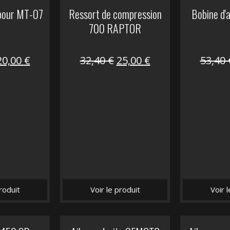
 pour MT-07
Ressort de compression
Bobine d'
700 RAPTOR
Le
Le
Le
Le
20,00
€
32,40
€
25,00
€
53,40
prix
prix
prix
prix
nitial
actuel
initial
actuel
tait :
est :
était :
est :
30,00 €.
20,00 €.
32,40 €.
25,00 €.
roduit
Voir le produit
Voir 