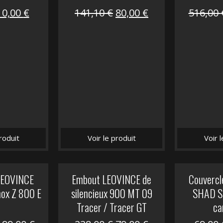
Le
Le
Le
Le
10,00
€
141,10
€
80,00
€
516,00
prix
prix
prix
prix
nitial
actuel
initial
actuel
tait :
est :
était :
est :
12,00 €.
10,00 €.
141,10 €.
80,00 €.
roduit
Voir le produit
Voir 
 LEOVINCE
Embout LEOVINCE de
Couvercle
nox Z 800 E
silencieux 900 MT 09
SHAD S
Tracer / Tracer GT
ca