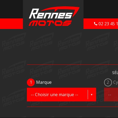
02 23 45 
SÉ
1
Marque
2
Cy