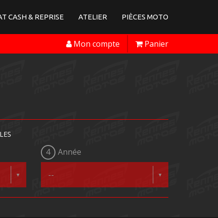
T CASH & REPRISE
ATELIER
PIÈCES MOTO
Mon compte
Panier
LES
4
Année