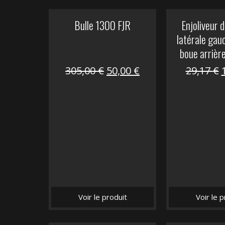
Bulle 1300 FJR
Enjoliveur d
latérale gau
boue arrièr
Le
Le
305,00
€
50,00
€
29,17
€
prix
prix
initial
actuel
i
était :
est :
é
305,00 €.
50,00 €.
Voir le produit
Voir le p