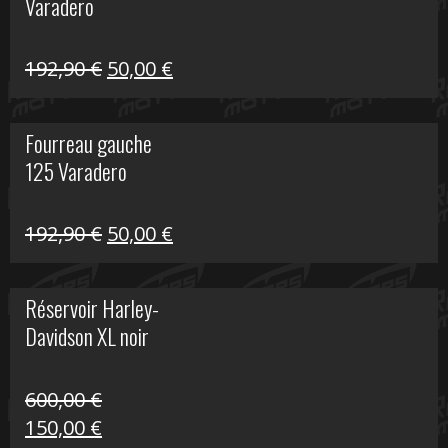
Varadero
396,50 €.
100,00 €.
Le
Le
192,90
€
50,00
€
prix
prix
initial
actuel
Fourreau gauche
était :
est :
125 Varadero
192,90 €.
50,00 €.
Le
Le
192,90
€
50,00
€
prix
prix
initial
actuel
Réservoir Harley-
était :
est :
Davidson XL noir
192,90 €.
50,00 €.
600,00
€
Le
Le
150,00
€