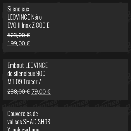
Silencieux
LEOVINCE Néro
EVO II Inox Z 800 E
523,00
€
Le
Le
199,00
€
prix
prix
initial
actuel
Embout LEOVINCE
était :
est :
de silencieux 900
523,00 €.
199,00 €.
MT 09 Tracer /
Tracer GT
Le
Le
238,00
€
79,00
€
prix
prix
initial
actuel
Couvercles de
était :
est :
valises SHAD SH38
238,00 €.
79,00 €.
X look carbone