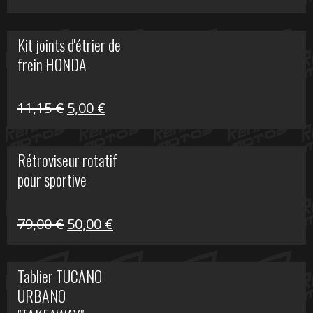
prix
prix
initial
actuel
Kit joints d'étrier de
était :
est :
frein HONDA
519,00 €.
150,00 €.
Le
Le
11,15
€
5,00
€
prix
prix
initial
actuel
Rétroviseur rotatif
était :
est :
pour sportive
11,15 €.
5,00 €.
Le
Le
79,00
€
50,00
€
prix
prix
initial
actuel
Tablier TUCANO
était :
est :
URBANO
79,00 €.
50,00 €.