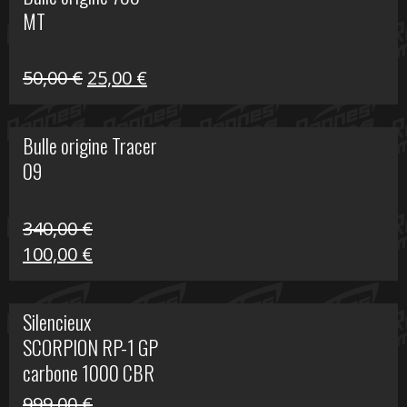
était :
est :
MT
59,00 €.
39,00 €.
Le
Le
50,00
€
25,00
€
prix
prix
initial
actuel
Bulle origine Tracer
était :
est :
09
50,00 €.
25,00 €.
340,00
€
Le
Le
100,00
€
prix
prix
initial
actuel
Silencieux
était :
est :
SCORPION RP-1 GP
340,00 €.
100,00 €.
carbone 1000 CBR
RR
999,00
€