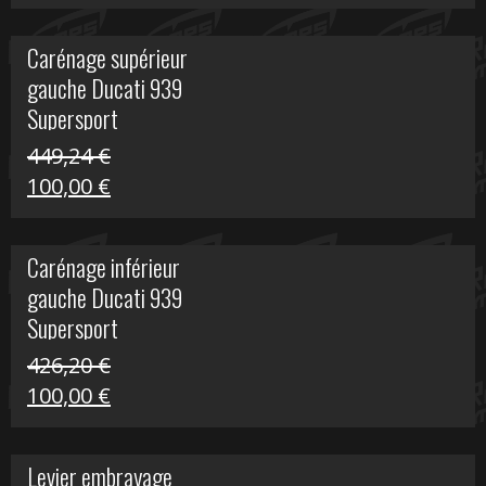
prix
prix
initial
actuel
Carénage supérieur
était :
est :
gauche Ducati 939
449,24 €.
100,00 €.
Supersport
449,24
€
Le
Le
100,00
€
prix
prix
initial
actuel
Carénage inférieur
était :
est :
gauche Ducati 939
449,24 €.
100,00 €.
Supersport
426,20
€
Le
Le
100,00
€
prix
prix
initial
actuel
Levier embrayage
était :
est :