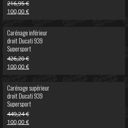
216,95
€
Le
Le
100,00
€
prix
prix
initial
actuel
Carénage inférieur
était :
est :
droit Ducati 939
216,95 €.
100,00 €.
Supersport
426,20
€
Le
Le
100,00
€
prix
prix
initial
actuel
Carénage supérieur
était :
est :
droit Ducati 939
426,20 €.
100,00 €.
Supersport
449,24
€
Le
Le
100,00
€