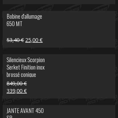
prix
prix
initial
actuel
Bobine d'allumage
était :
est :
650 MT
32,40 €.
25,00 €.
Le
Le
53,40
€
25,00
€
prix
prix
initial
actuel
Silencieux Scorpion
était :
est :
Serket Finition inox
53,40 €.
25,00 €.
brossé conique
double Z 1000
849,00
€
Le
Le
339,00
€
prix
prix
initial
actuel
JANTE AVANT 450
était :
est :
SR