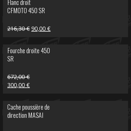
Flanc droit
était :
est :
CFMOTO 450 SR
216,30 €.
90,00 €.
Le
Le
216,30
€
90,00
€
prix
prix
initial
actuel
Fourche droite 450
était :
est :
SR
216,30 €.
90,00 €.
672,00
€
Le
Le
300,00
€
prix
prix
initial
actuel
Cache poussière de
était :
est :
direction MASAI
672,00 €.
300,00 €.