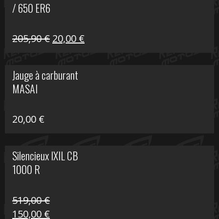
/ 650 ER6
Le
Le
205,90
€
20,00
€
prix
prix
initial
actuel
Jauge à carburant
était :
est :
MASAI
205,90 €.
20,00 €.
20,00
€
Silencieux IXIL CB
1000 R
519,00
€
Le
Le
150,00
€