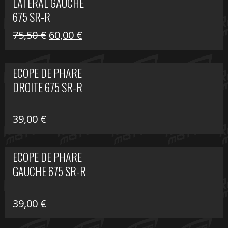
LATÉRAL GAUCHE
75,50 €.
60,00 €.
675 SR-R
Le
Le
75,50
€
60,00
€
prix
prix
initial
actuel
ECOPE DE PHARE
était :
est :
DROITE 675 SR-R
75,50 €.
60,00 €.
39,00
€
ECOPE DE PHARE
GAUCHE 675 SR-R
39,00
€