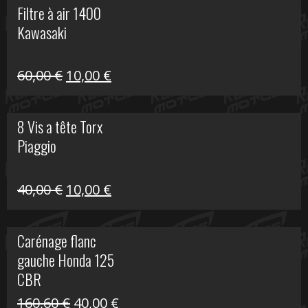
Filtre à air 1400
était :
est :
Kawasaki
99,00 €.
20,00 €.
Le
Le
60,00
€
10,00
€
prix
prix
initial
actuel
8 Vis a tête Torx
était :
est :
Piaggio
60,00 €.
10,00 €.
Le
Le
40,00
€
10,00
€
prix
prix
initial
actuel
Carénage flanc
était :
est :
gauche Honda 125
40,00 €.
10,00 €.
CBR
Le
Le
160,60
€
40,00
€