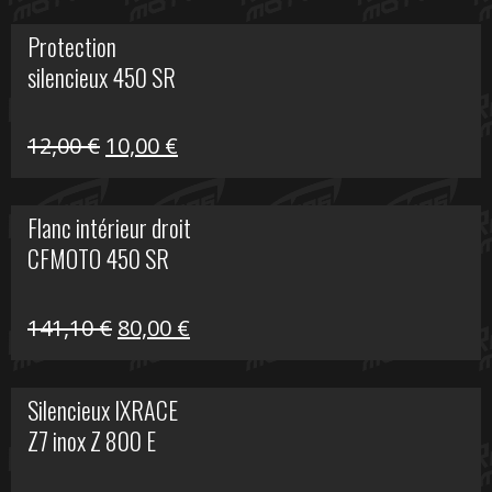
initial
actuel
Protection
était :
est :
silencieux 450 SR
75,30 €.
30,00 €.
Le
Le
12,00
€
10,00
€
prix
prix
initial
actuel
Flanc intérieur droit
était :
est :
CFMOTO 450 SR
12,00 €.
10,00 €.
Le
Le
141,10
€
80,00
€
prix
prix
initial
actuel
Silencieux IXRACE
était :
est :
Z7 inox Z 800 E
141,10 €.
80,00 €.