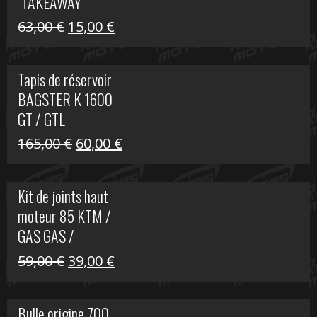
"TAKEAWAY"
Le
Le
63,00
€
15,00
€
prix
prix
initial
actuel
Tapis de réservoir
était :
est :
BAGSTER K 1600
63,00 €.
15,00 €.
GT / GTL
Le
Le
165,00
€
60,00
€
prix
prix
initial
actuel
Kit de joints haut
était :
est :
moteur 85 KTM /
165,00 €.
60,00 €.
GAS GAS /
HUSQVARNA
Le
Le
59,00
€
39,00
€
prix
prix
initial
actuel
Bulle origine 700