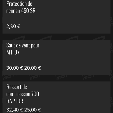
Protection de
était :
est :
neiman 450 SR
648,22 €.
399,00 €.
2,90
€
Saut de vent pour
MT-07
Le
Le
30,00
€
20,00
€
prix
prix
initial
actuel
Ressort de
était :
est :
compression 700
30,00 €.
20,00 €.
RAPTOR
Le
Le
32,40
€
25,00
€