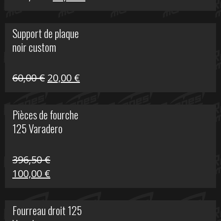
prix
prix
initial
actuel
Support de plaque
était :
est :
noir custom
160,60 €.
40,00 €.
Le
Le
60,00
€
20,00
€
prix
prix
initial
actuel
Pièces de fourche
était :
est :
125 Varadero
60,00 €.
20,00 €.
396,50
€
Le
Le
100,00
€
prix
prix
initial
actuel
Fourreau droit 125
était :
est :