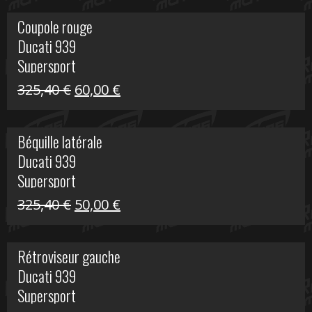
initial
actuel
Coupole rouge
était :
est :
Ducati 939
216,95 €.
100,00 €.
Supersport
Le
Le
325,40
€
60,00
€
prix
prix
initial
actuel
Béquille latérale
était :
est :
Ducati 939
325,40 €.
60,00 €.
Supersport
Le
Le
325,40
€
50,00
€
prix
prix
initial
actuel
Rétroviseur gauche
était :
est :
Ducati 939
325,40 €.
50,00 €.
Supersport