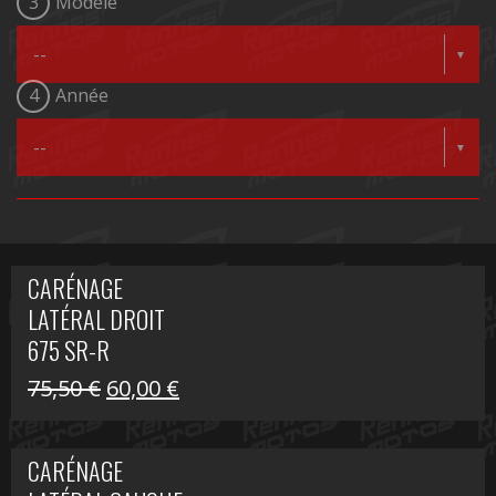
3
Modèle
4
Année
CARÉNAGE
LATÉRAL DROIT
675 SR-R
Le
Le
75,50
€
60,00
€
prix
prix
initial
actuel
CARÉNAGE
était :
est :