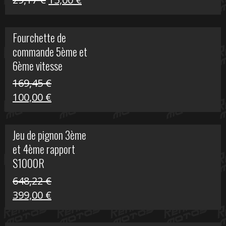
S
prix
prix
initial
actuel
Fourchette de
était :
est :
commande 5ème et
29,17 €.
15,00 €.
6ème vitesse
S1000R
169,45
€
Le
Le
100,00
€
prix
prix
initial
actuel
Jeu de pignon 3ème
était :
est :
et 4ème rapport
169,45 €.
100,00 €.
S1000R
648,22
€
Le
Le
399,00
€
prix
prix
initial
actuel