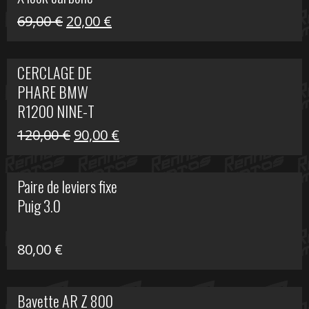
Le
Le
69,00
€
20,00
€
prix
prix
initial
actuel
CERCLAGE DE
était :
est :
PHARE BMW
69,00 €.
20,00 €.
R1200 NINE-T
Le
Le
120,00
€
90,00
€
prix
prix
initial
actuel
Paire de leviers fixe
était :
est :
Puig 3.0
120,00 €.
90,00 €.
80,00
€
Bavette AR Z 800