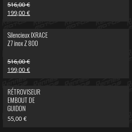
516,00
€
Le
Le
199,00
€
prix
prix
initial
actuel
Silencieux IXRACE
était :
est :
Z7 inox Z 800
516,00 €.
199,00 €.
516,00
€
Le
Le
199,00
€
prix
prix
initial
actuel
RÉTROVISEUR
était :
est :
EMBOUT DE
516,00 €.
199,00 €.
GUIDON
55,00
€