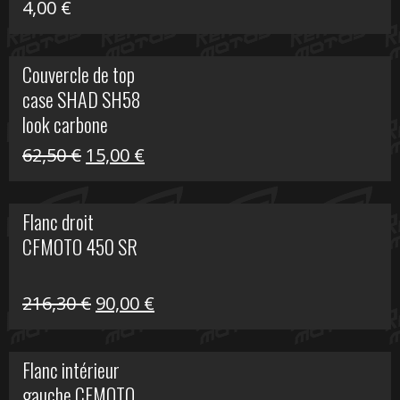
4,00
€
Couvercle de top
case SHAD SH58
look carbone
Le
Le
62,50
€
15,00
€
prix
prix
initial
actuel
Flanc droit
était :
est :
CFMOTO 450 SR
62,50 €.
15,00 €.
Le
Le
216,30
€
90,00
€
prix
prix
initial
actuel
Flanc intérieur
était :
est :
gauche CFMOTO