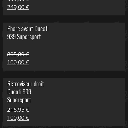
Le
Le
249,00
€
prix
prix
initial
actuel
Phare avant Ducati
était :
est :
939 Supersport
999,00 €.
249,00 €.
805,80
€
Le
Le
100,00
€
prix
prix
initial
actuel
Rétroviseur droit
était :
est :
Ducati 939
805,80 €.
100,00 €.
Supersport
216,95
€
Le
Le
100,00
€
prix
prix