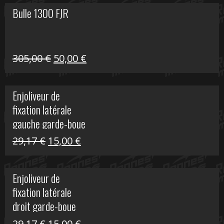
Bulle 1300 FJR
Le
Le
305,00
€
50,00
€
prix
prix
initial
actuel
Enjoliveur de
était :
est :
fixation latérale
305,00 €.
50,00 €.
gauche garde-boue
arrière Vulcan S
Le
Le
29,17
€
15,00
€
prix
prix
initial
actuel
Enjoliveur de
était :
est :
fixation latérale
29,17 €.
15,00 €.
droit garde-boue
arrière pour Vulcan
Le
Le
29,17
€
15,00
€