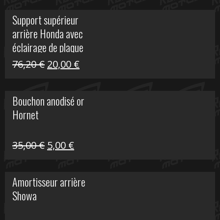
initial
actuel
Support supérieur
était :
est :
arrière Honda avec
40,90 €.
10,00 €.
éclairage de plaque
Le
Le
76,20
€
20,00
€
prix
prix
initial
actuel
Bouchon anodisé or
était :
est :
Hornet
76,20 €.
20,00 €.
Le
Le
35,00
€
5,00
€
prix
prix
initial
actuel
Amortisseur arrière
était :
est :
Showa
35,00 €.
5,00 €.