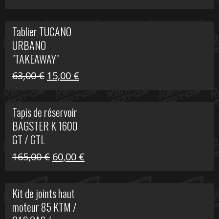
prix
prix
initial
actuel
Tablier TUCANO
était :
est :
URBANO
79,00 €.
50,00 €.
"TAKEAWAY"
Le
Le
63,00
€
15,00
€
prix
prix
initial
actuel
Tapis de réservoir
était :
est :
BAGSTER K 1600
63,00 €.
15,00 €.
GT / GTL
Le
Le
165,00
€
60,00
€
prix
prix
initial
actuel
Kit de joints haut
était :
est :
moteur 85 KTM /
165,00 €.
60,00 €.