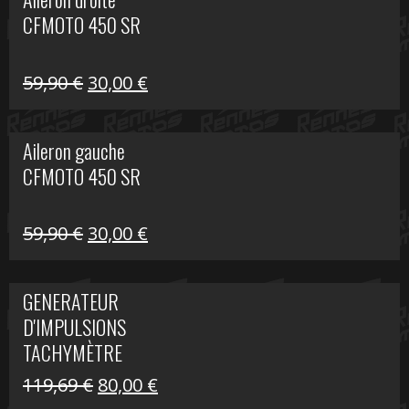
était :
est :
CFMOTO 450 SR
325,40 €.
190,00 €.
Le
Le
59,90
€
30,00
€
prix
prix
initial
actuel
Aileron gauche
était :
est :
CFMOTO 450 SR
59,90 €.
30,00 €.
Le
Le
59,90
€
30,00
€
prix
prix
initial
actuel
GENERATEUR
était :
est :
D'IMPULSIONS
59,90 €.
30,00 €.
TACHYMÈTRE
R1200 C
Le
Le
119,69
€
80,00
€