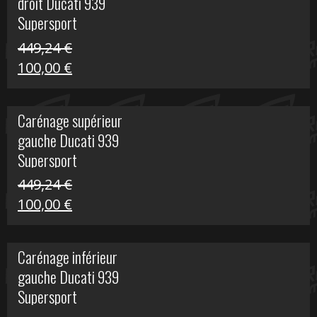
droit Ducati 939
426,20 €.
100,00 €.
Supersport
449,24
€
Le
Le
100,00
€
prix
prix
initial
actuel
Carénage supérieur
était :
est :
gauche Ducati 939
449,24 €.
100,00 €.
Supersport
449,24
€
Le
Le
100,00
€
prix
prix
initial
actuel
Carénage inférieur
était :
est :
gauche Ducati 939
449,24 €.
100,00 €.
Supersport