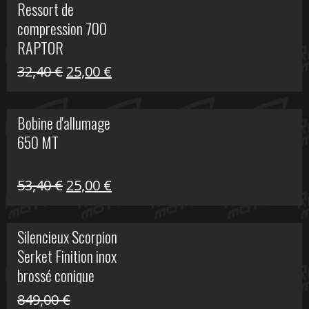
Ressort de
était :
est :
compression 700
30,00 €.
20,00 €.
RAPTOR
Le
Le
32,40
€
25,00
€
prix
prix
initial
actuel
Bobine d'allumage
était :
est :
650 MT
32,40 €.
25,00 €.
Le
Le
53,40
€
25,00
€
prix
prix
initial
actuel
Silencieux Scorpion
était :
est :
Serket Finition inox
53,40 €.
25,00 €.
brossé conique
double Z 1000
849,00
€