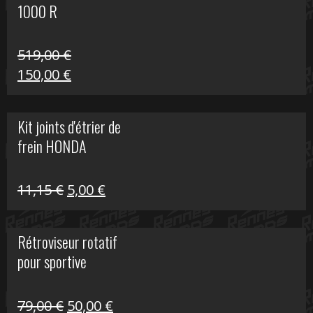
1000 R
519,00
€
Le
Le
150,00
€
prix
prix
initial
actuel
Kit joints d'étrier de
était :
est :
frein HONDA
519,00 €.
150,00 €.
Le
Le
11,15
€
5,00
€
prix
prix
initial
actuel
Rétroviseur rotatif
était :
est :
pour sportive
11,15 €.
5,00 €.
Le
Le
79,00
€
50,00
€