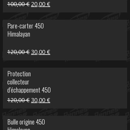
Le
Le
100,00
€
20,00
€
prix
prix
initial
actuel
Pare-carter 450
était :
est :
Himalayan
100,00 €.
20,00 €.
Le
Le
120,00
€
30,00
€
prix
prix
initial
actuel
Protection
était :
est :
collecteur
120,00 €.
30,00 €.
d’échappement 450
Himalayan
Le
Le
120,00
€
30,00
€
prix
prix
initial
actuel
Bulle origine 450
était :
est :
Himalayan