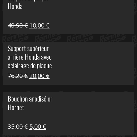
Honda
22,30 €.
5,00 €.
Le
Le
40,90
€
10,00
€
prix
prix
initial
actuel
Support supérieur
était :
est :
arrière Honda avec
40,90 €.
10,00 €.
éclairage de plaque
Le
Le
76,20
€
20,00
€
prix
prix
initial
actuel
Bouchon anodisé or
était :
est :
Hornet
76,20 €.
20,00 €.
Le
Le
35,00
€
5,00
€
prix
prix