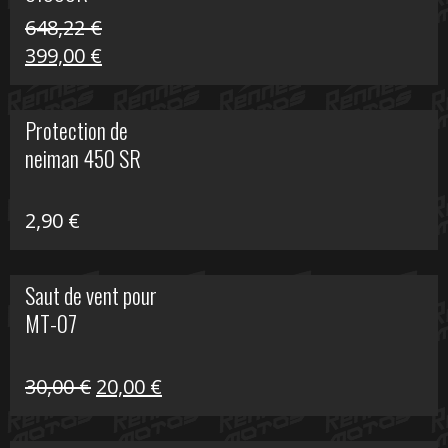
648,22
€
Le
Le
399,00
€
prix
prix
initial
actuel
Protection de
était :
est :
neiman 450 SR
648,22 €.
399,00 €.
2,90
€
Saut de vent pour
MT-07
Le
Le
30,00
€
20,00
€
prix
prix
initial
actuel