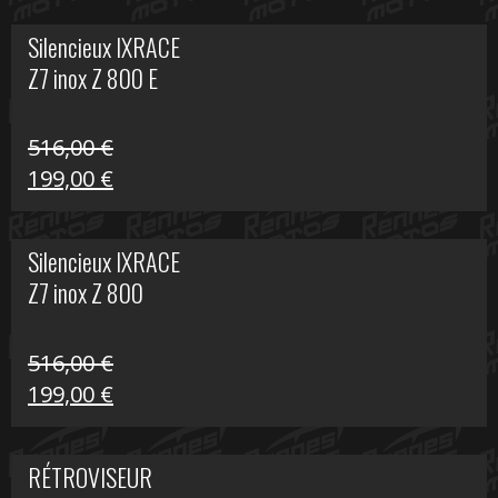
initial
actuel
Silencieux IXRACE
était :
est :
Z7 inox Z 800 E
141,10 €.
80,00 €.
516,00
€
Le
Le
199,00
€
prix
prix
initial
actuel
Silencieux IXRACE
était :
est :
Z7 inox Z 800
516,00 €.
199,00 €.
516,00
€
Le
Le
199,00
€
prix
prix
initial
actuel
RÉTROVISEUR
était :
est :