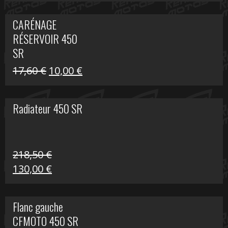
prix
prix
initial
actuel
CARÉNAGE
était :
est :
RÉSERVOIR 450
119,69 €.
80,00 €.
SR
Le
Le
17,60
€
10,00
€
prix
prix
initial
actuel
Radiateur 450 SR
était :
est :
17,60 €.
10,00 €.
218,50
€
Le
Le
130,00
€
prix
prix
initial
actuel
Flanc gauche
était :
est :
CFMOTO 450 SR
218,50 €.
130,00 €.