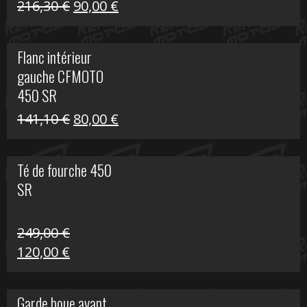
Le
Le
216,30
€
90,00
€
prix
prix
initial
actuel
Flanc intérieur
était :
est :
gauche CFMOTO
216,30 €.
90,00 €.
450 SR
Le
Le
141,10
€
80,00
€
prix
prix
initial
actuel
Té de fourche 450
était :
est :
SR
141,10 €.
80,00 €.
249,00
€
Le
Le
120,00
€
prix
prix
initial
actuel
Garde boue avant