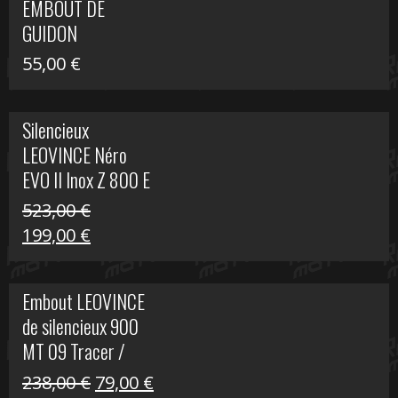
EMBOUT DE
516,00 €.
199,00 €.
GUIDON
55,00
€
Silencieux
LEOVINCE Néro
EVO II Inox Z 800 E
523,00
€
Le
Le
199,00
€
prix
prix
initial
actuel
Embout LEOVINCE
était :
est :
de silencieux 900
523,00 €.
199,00 €.
MT 09 Tracer /
Tracer GT
Le
Le
238,00
€
79,00
€