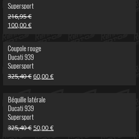
Supersport
216,95
€
Le
Le
100,00
€
prix
prix
initial
actuel
Coupole rouge
était :
est :
Ducati 939
216,95 €.
100,00 €.
Supersport
Le
Le
325,40
€
60,00
€
prix
prix
initial
actuel
Béquille latérale
était :
est :
Ducati 939
325,40 €.
60,00 €.
Supersport
Le
Le
325,40
€
50,00
€
prix
prix