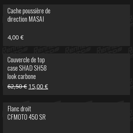
initial
actuel
Cache poussière de
était :
est :
direction MASAI
672,00 €.
300,00 €.
4,00
€
Couvercle de top
case SHAD SH58
look carbone
Le
Le
62,50
€
15,00
€
prix
prix
initial
actuel
Flanc droit
était :
est :
CFMOTO 450 SR
62,50 €.
15,00 €.