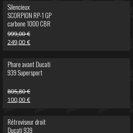
initial
actuel
Silencieux
était :
est :
SCORPION RP-1 GP
340,00 €.
100,00 €.
carbone 1000 CBR
RR
999,00
€
Le
Le
249,00
€
prix
prix
initial
actuel
Phare avant Ducati
était :
est :
939 Supersport
999,00 €.
249,00 €.
805,80
€
Le
Le
100,00
€
prix
prix
initial
actuel
Rétroviseur droit
était :
est :
Ducati 939
805,80 €.
100,00 €.