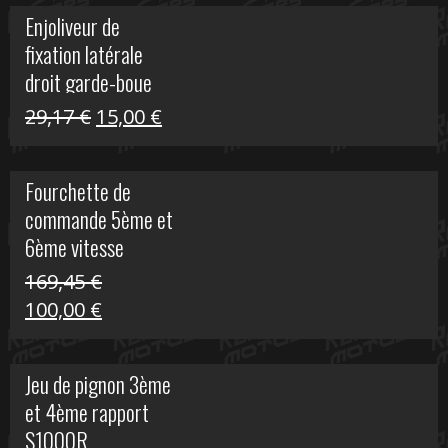
initial
actuel
Enjoliveur de
était :
est :
fixation latérale
29,17 €.
15,00 €.
droit garde-boue
arrière pour Vulcan
Le
Le
29,17
€
15,00
€
S
prix
prix
initial
actuel
Fourchette de
était :
est :
commande 5ème et
29,17 €.
15,00 €.
6ème vitesse
S1000R
169,45
€
Le
Le
100,00
€
prix
prix
initial
actuel
Jeu de pignon 3ème
était :
est :
et 4ème rapport
169,45 €.
100,00 €.
S1000R