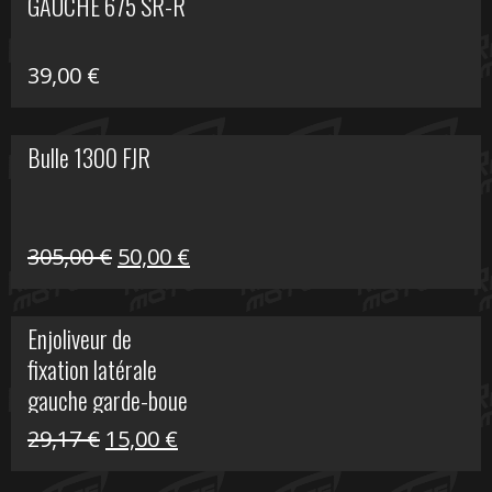
GAUCHE 675 SR-R
39,00
€
Bulle 1300 FJR
Le
Le
305,00
€
50,00
€
prix
prix
initial
actuel
Enjoliveur de
était :
est :
fixation latérale
305,00 €.
50,00 €.
gauche garde-boue
arrière Vulcan S
Le
Le
29,17
€
15,00
€
prix
prix