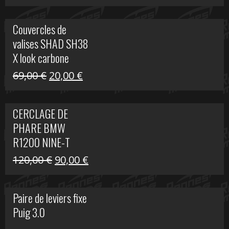
prix
prix
initial
actuel
Couvercles de
était :
est :
valises SHAD SH38
238,00 €.
79,00 €.
X look carbone
Le
Le
69,00
€
20,00
€
prix
prix
initial
actuel
CERCLAGE DE
était :
est :
PHARE BMW
69,00 €.
20,00 €.
R1200 NINE-T
Le
Le
120,00
€
90,00
€
prix
prix
initial
actuel
Paire de leviers fixe
était :
est :
Puig 3.0
120,00 €.
90,00 €.