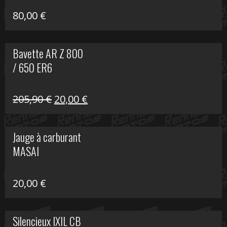
80,00
€
Bavette AR Z 800
/ 650 ER6
Le
Le
205,90
€
20,00
€
prix
prix
initial
actuel
Jauge à carburant
était :
est :
MASAI
205,90 €.
20,00 €.
20,00
€
Silencieux IXIL CB