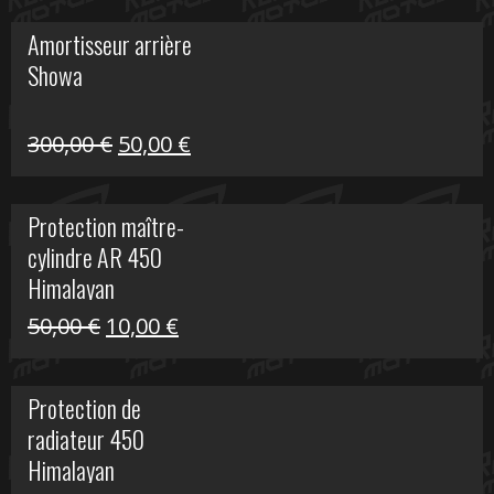
initial
actuel
Amortisseur arrière
était :
est :
Showa
35,00 €.
5,00 €.
Le
Le
300,00
€
50,00
€
prix
prix
initial
actuel
Protection maître-
était :
est :
cylindre AR 450
300,00 €.
50,00 €.
Himalayan
Le
Le
50,00
€
10,00
€
prix
prix
initial
actuel
Protection de
était :
est :
radiateur 450
50,00 €.
10,00 €.
Himalayan