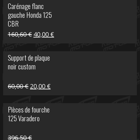
Carénage flanc
était :
est :
gauche Honda 125
40,00 €.
10,00 €.
CBR
Le
Le
160,60
€
40,00
€
prix
prix
initial
actuel
Support de plaque
était :
est :
noir custom
160,60 €.
40,00 €.
Le
Le
60,00
€
20,00
€
prix
prix
initial
actuel
Pièces de fourche
était :
est :
125 Varadero
60,00 €.
20,00 €.
396,50
€