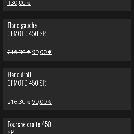
Le
Le
130,00
€
prix
prix
initial
actuel
Flanc gauche
était :
est :
CFMOTO 450 SR
218,50 €.
130,00 €.
Le
Le
216,30
€
90,00
€
prix
prix
initial
actuel
Flanc droit
était :
est :
CFMOTO 450 SR
216,30 €.
90,00 €.
Le
Le
216,30
€
90,00
€
prix
prix
initial
actuel
Fourche droite 450
était :
est :
SR