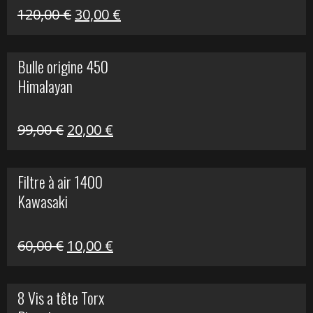
Himalayan
Le
Le
120,00
€
30,00
€
prix
prix
initial
actuel
Bulle origine 450
était :
est :
Himalayan
120,00 €.
30,00 €.
Le
Le
99,00
€
20,00
€
prix
prix
initial
actuel
Filtre à air 1400
était :
est :
Kawasaki
99,00 €.
20,00 €.
Le
Le
60,00
€
10,00
€
prix
prix
initial
actuel
8 Vis a tête Torx
était :
est :