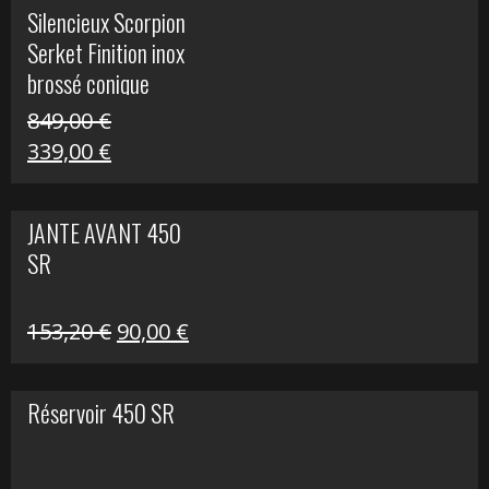
initial
actuel
Silencieux Scorpion
était :
est :
Serket Finition inox
53,40 €.
25,00 €.
brossé conique
double Z 1000
849,00
€
Le
Le
339,00
€
prix
prix
initial
actuel
JANTE AVANT 450
était :
est :
SR
849,00 €.
339,00 €.
Le
Le
153,20
€
90,00
€
prix
prix
initial
actuel
Réservoir 450 SR
était :
est :
153,20 €.
90,00 €.