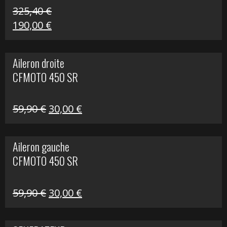
325,40
€
Le
Le
190,00
€
prix
prix
initial
actuel
Aileron droite
était :
est :
CFMOTO 450 SR
325,40 €.
190,00 €.
Le
Le
59,90
€
30,00
€
prix
prix
initial
actuel
Aileron gauche
était :
est :
CFMOTO 450 SR
59,90 €.
30,00 €.
Le
Le
59,90
€
30,00
€
prix
prix
initial
actuel