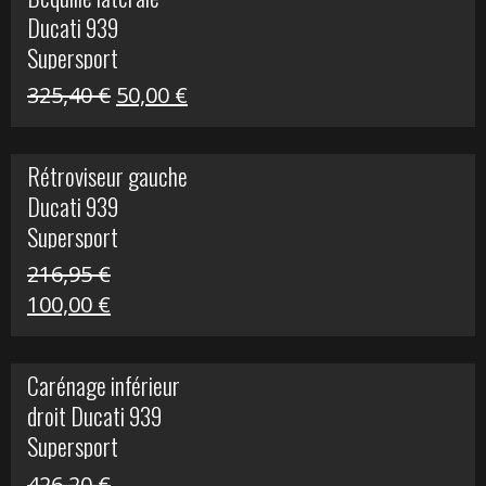
était :
est :
Ducati 939
325,40 €.
60,00 €.
Supersport
Le
Le
325,40
€
50,00
€
prix
prix
initial
actuel
Rétroviseur gauche
était :
est :
Ducati 939
325,40 €.
50,00 €.
Supersport
216,95
€
Le
Le
100,00
€
prix
prix
initial
actuel
Carénage inférieur
était :
est :
droit Ducati 939
216,95 €.
100,00 €.
Supersport
426,20
€