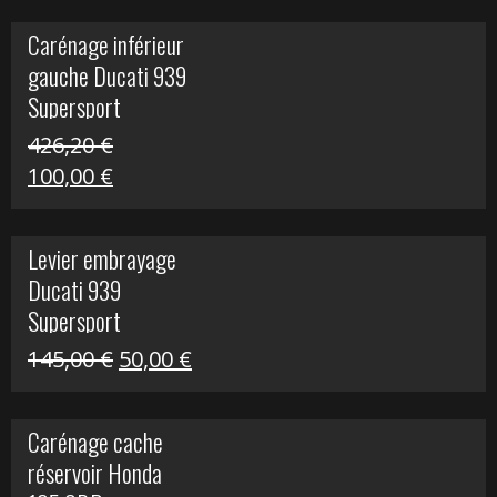
initial
actuel
Carénage inférieur
était :
est :
gauche Ducati 939
449,24 €.
100,00 €.
Supersport
426,20
€
Le
Le
100,00
€
prix
prix
initial
actuel
Levier embrayage
était :
est :
Ducati 939
426,20 €.
100,00 €.
Supersport
Le
Le
145,00
€
50,00
€
prix
prix
initial
actuel
Carénage cache
était :
est :
réservoir Honda
145,00 €.
50,00 €.