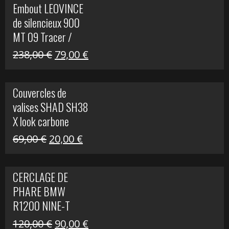
Embout LEOVINCE
était :
est :
de silencieux 900
523,00 €.
199,00 €.
MT 09 Tracer /
Tracer GT
Le
Le
238,00
€
79,00
€
prix
prix
initial
actuel
Couvercles de
était :
est :
valises SHAD SH38
238,00 €.
79,00 €.
X look carbone
Le
Le
69,00
€
20,00
€
prix
prix
initial
actuel
CERCLAGE DE
était :
est :
PHARE BMW
69,00 €.
20,00 €.
R1200 NINE-T
Le
Le
120,00
€
90,00
€