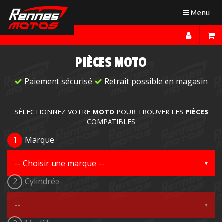
Toggle
Menu
navigation
PIÈCES MOTO
Paiement sécurisé
Retrait possible en magasin
SÉLECTIONNEZ VOTRE
MOTO
POUR TROUVER LES
PIÈCES
COMPATIBLES
1
Marque
2
Cylindrée