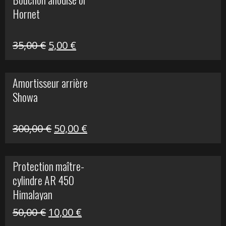
était :
est :
Hornet
76,20 €.
20,00 €.
Le
Le
35,00
€
5,00
€
prix
prix
initial
actuel
Amortisseur arrière
était :
est :
Showa
35,00 €.
5,00 €.
Le
Le
300,00
€
50,00
€
prix
prix
initial
actuel
Protection maître-
était :
est :
cylindre AR 450
300,00 €.
50,00 €.
Himalayan
Le
Le
50,00
€
10,00
€
prix
prix