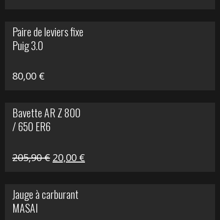
prix
prix
initial
actuel
Paire de leviers fixe
était :
est :
Puig 3.0
120,00 €.
90,00 €.
80,00
€
Bavette AR Z 800
/ 650 ER6
Le
Le
205,90
€
20,00
€
prix
prix
initial
actuel
Jauge à carburant
était :
est :
MASAI
205,90 €.
20,00 €.