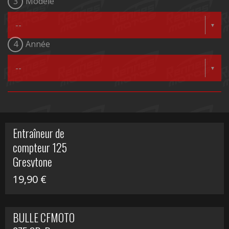
3
Modèle
4
Année
Entraîneur de
compteur 125
Gresytone
19,90
€
BULLE CFMOTO