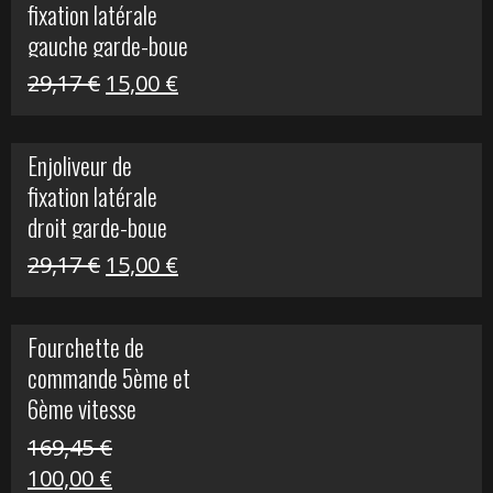
fixation latérale
305,00 €.
50,00 €.
gauche garde-boue
arrière Vulcan S
Le
Le
29,17
€
15,00
€
prix
prix
initial
actuel
Enjoliveur de
était :
est :
fixation latérale
29,17 €.
15,00 €.
droit garde-boue
arrière pour Vulcan
Le
Le
29,17
€
15,00
€
S
prix
prix
initial
actuel
Fourchette de
était :
est :
commande 5ème et
29,17 €.
15,00 €.
6ème vitesse
S1000R
169,45
€
Le
Le
100,00
€