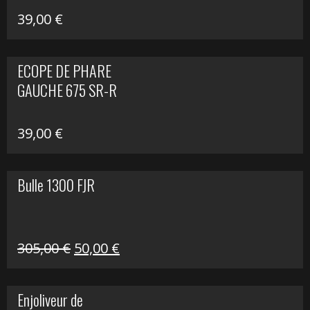
39,00
€
ECOPE DE PHARE
GAUCHE 675 SR-R
39,00
€
Bulle 1300 FJR
Le
Le
305,00
€
50,00
€
prix
prix
initial
actuel
Enjoliveur de
était :
est :