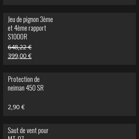
prix
prix
initial
actuel
Jeu de pignon 3ème
était :
est :
et 4ème rapport
169,45 €.
100,00 €.
S1000R
648,22
€
Le
Le
399,00
€
prix
prix
initial
actuel
Protection de
était :
est :
neiman 450 SR
648,22 €.
399,00 €.
2,90
€
Saut de vent pour
MT-07