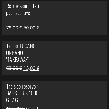
initial
actuel
Rétroviseur rotatif
était :
est :
pour sportive
11,15 €.
5,00 €.
Le
Le
79,00
€
50,00
€
prix
prix
initial
actuel
Tablier TUCANO
était :
est :
URBANO
79,00 €.
50,00 €.
"TAKEAWAY"
Le
Le
63,00
€
15,00
€
prix
prix
initial
actuel
Tapis de réservoir
était :
est :
BAGSTER K 1600
63,00 €.
15,00 €.
GT / GTL
Le
Le
165,00
€
60,00
€