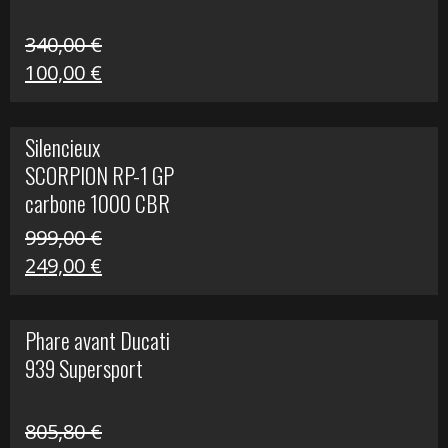
340,00
€
Le
Le
100,00
€
prix
prix
initial
actuel
Silencieux
était :
est :
SCORPION RP-1 GP
340,00 €.
100,00 €.
carbone 1000 CBR
RR
999,00
€
Le
Le
249,00
€
prix
prix
initial
actuel
Phare avant Ducati
était :
est :
939 Supersport
999,00 €.
249,00 €.
805,80
€