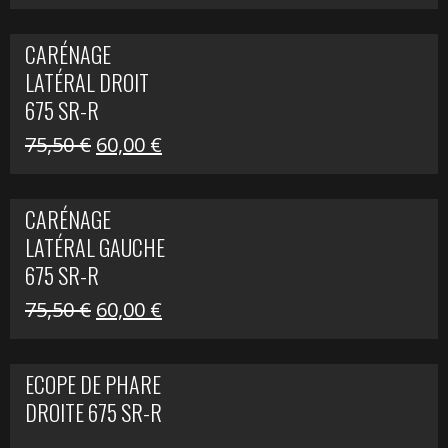
prix
prix
initial
actuel
CARÉNAGE
était :
est :
LATÉRAL DROIT
289,74 €.
200,00 €.
675 SR-R
Le
Le
75,50
€
60,00
€
prix
prix
initial
actuel
CARÉNAGE
était :
est :
LATÉRAL GAUCHE
75,50 €.
60,00 €.
675 SR-R
Le
Le
75,50
€
60,00
€
prix
prix
initial
actuel
ECOPE DE PHARE
était :
est :
DROITE 675 SR-R
75,50 €.
60,00 €.