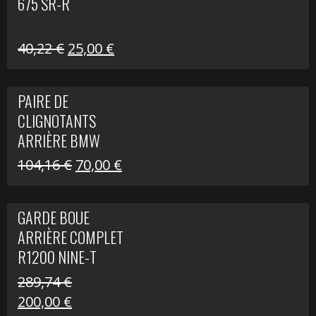
675 SR-R
Le
Le
40,22
€
25,00
€
prix
prix
initial
actuel
PAIRE DE
était :
est :
CLIGNOTANTS
40,22 €.
25,00 €.
ARRIÈRE BMW
R1200 NINE-T
Le
Le
104,16
€
70,00
€
SCRAMBLER
prix
prix
initial
actuel
GARDE BOUE
était :
est :
ARRIÈRE COMPLET
104,16 €.
70,00 €.
R1200 NINE-T
SCRAMBLER
289,74
€
Le
Le
200,00
€