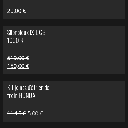
20,00
€
Silencieux IXIL CB
1000 R
519,00
€
Le
Le
150,00
€
prix
prix
initial
actuel
Kit joints d'étrier de
était :
est :
frein HONDA
519,00 €.
150,00 €.
Le
Le
11,15
€
5,00
€
prix
prix