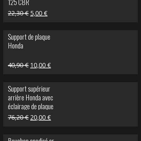
125 CBR
Le
Le
22,30
€
5,00
€
prix
prix
initial
actuel
Support de plaque
était :
est :
Honda
22,30 €.
5,00 €.
Le
Le
40,90
€
10,00
€
prix
prix
initial
actuel
Support supérieur
était :
est :
arrière Honda avec
40,90 €.
10,00 €.
éclairage de plaque
Le
Le
76,20
€
20,00
€
prix
prix
initial
actuel
Bouchon anodisé or