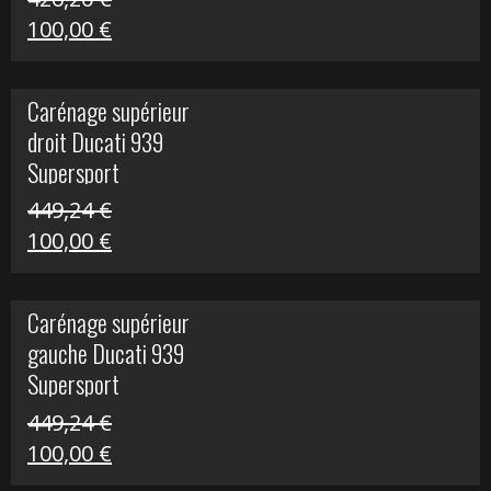
Le
Le
100,00
€
prix
prix
initial
actuel
Carénage supérieur
était :
est :
droit Ducati 939
426,20 €.
100,00 €.
Supersport
449,24
€
Le
Le
100,00
€
prix
prix
initial
actuel
Carénage supérieur
était :
est :
gauche Ducati 939
449,24 €.
100,00 €.
Supersport
449,24
€
Le
Le
100,00
€
prix
prix