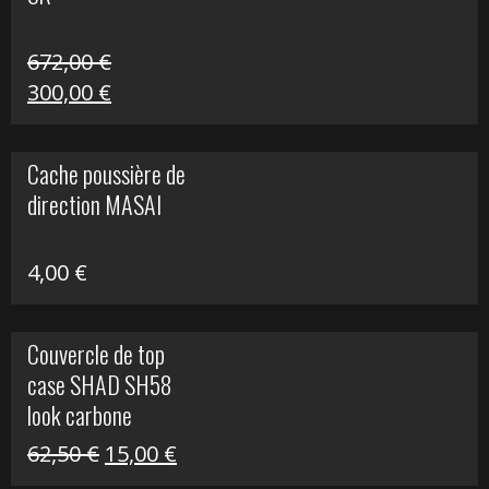
216,30 €.
90,00 €.
672,00
€
Le
Le
300,00
€
prix
prix
initial
actuel
Cache poussière de
était :
est :
direction MASAI
672,00 €.
300,00 €.
4,00
€
Couvercle de top
case SHAD SH58
look carbone
Le
Le
62,50
€
15,00
€
prix
prix