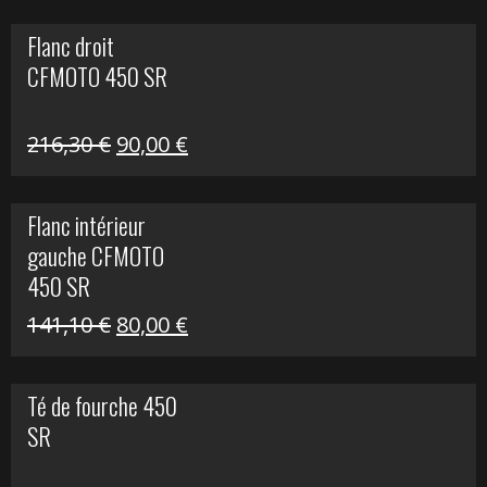
initial
actuel
Flanc droit
était :
est :
CFMOTO 450 SR
62,50 €.
15,00 €.
Le
Le
216,30
€
90,00
€
prix
prix
initial
actuel
Flanc intérieur
était :
est :
gauche CFMOTO
216,30 €.
90,00 €.
450 SR
Le
Le
141,10
€
80,00
€
prix
prix
initial
actuel
Té de fourche 450
était :
est :
SR
141,10 €.
80,00 €.