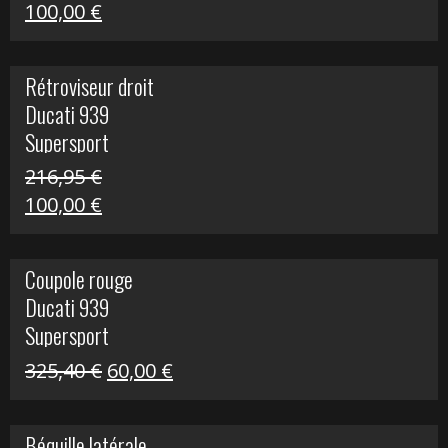
Le
Le
100,00
€
prix
prix
initial
actuel
Rétroviseur droit
était :
est :
Ducati 939
805,80 €.
100,00 €.
Supersport
216,95
€
Le
Le
100,00
€
prix
prix
initial
actuel
Coupole rouge
était :
est :
Ducati 939
216,95 €.
100,00 €.
Supersport
Le
Le
325,40
€
60,00
€
prix
prix
initial
actuel
Béquille latérale