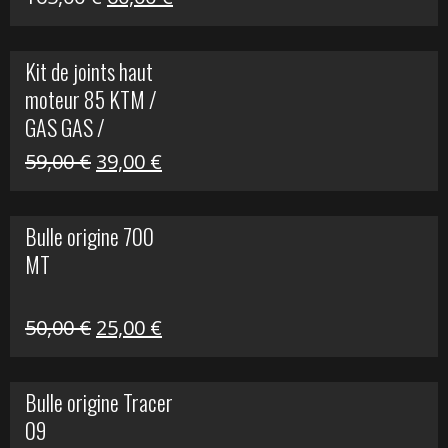
prix
prix
initial
actuel
Kit de joints haut
était :
est :
moteur 85 KTM /
165,00 €.
60,00 €.
GAS GAS /
HUSQVARNA
Le
Le
59,00
€
39,00
€
prix
prix
initial
actuel
Bulle origine 700
était :
est :
MT
59,00 €.
39,00 €.
Le
Le
50,00
€
25,00
€
prix
prix
initial
actuel
Bulle origine Tracer
était :
est :
09
50,00 €.
25,00 €.