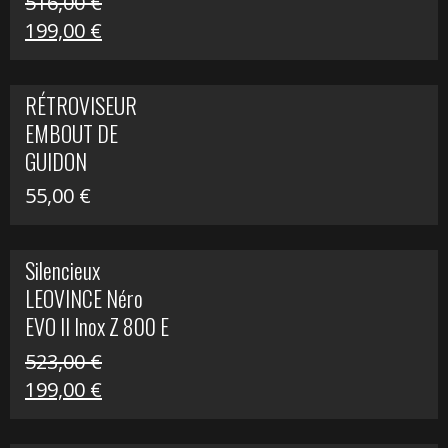
516,00
€
Le
Le
199,00
€
prix
prix
initial
actuel
RÉTROVISEUR
était :
est :
EMBOUT DE
516,00 €.
199,00 €.
GUIDON
55,00
€
Silencieux
LEOVINCE Néro
EVO II Inox Z 800 E
523,00
€
Le
Le
199,00
€
prix
prix
initial
actuel