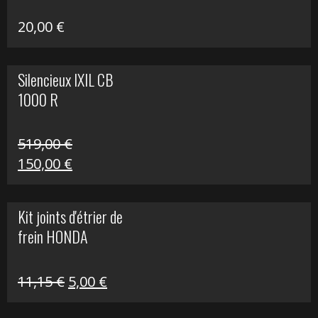
20,00
€
Silencieux IXIL CB
1000 R
519,00
€
Le
Le
150,00
€
prix
prix
initial
actuel
Kit joints d'étrier de
était :
est :
frein HONDA
519,00 €.
150,00 €.
Le
Le
11,15
€
5,00
€
prix
prix