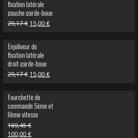
fixation latérale
305,00 €.
50,00 €.
gauche garde-boue
arrière Vulcan S
Le
Le
29,17
€
15,00
€
prix
prix
initial
actuel
Enjoliveur de
était :
est :
fixation latérale
29,17 €.
15,00 €.
droit garde-boue
arrière pour Vulcan
Le
Le
29,17
€
15,00
€
S
prix
prix
initial
actuel
Fourchette de
était :
est :
commande 5ème et
29,17 €.
15,00 €.
6ème vitesse
S1000R
169,45
€
Le
Le
100,00
€