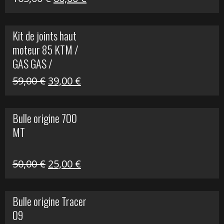
prix
prix
initial
actuel
Kit de joints haut
était :
est :
moteur 85 KTM /
165,00 €.
60,00 €.
GAS GAS /
HUSQVARNA
Le
Le
59,00
€
39,00
€
prix
prix
initial
actuel
Bulle origine 700
était :
est :
MT
59,00 €.
39,00 €.
Le
Le
50,00
€
25,00
€
prix
prix
initial
actuel
Bulle origine Tracer
était :
est :
09
50,00 €.
25,00 €.