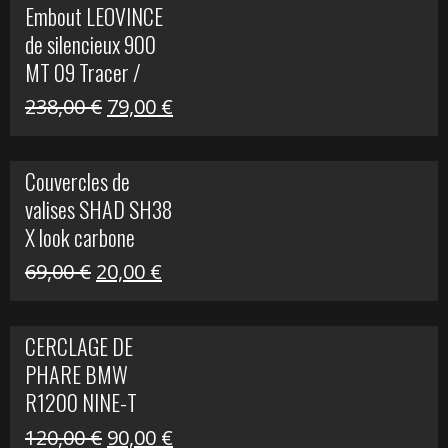
Embout LEOVINCE
était :
est :
de silencieux 900
523,00 €.
199,00 €.
MT 09 Tracer /
Tracer GT
Le
Le
238,00
€
79,00
€
prix
prix
initial
actuel
Couvercles de
était :
est :
valises SHAD SH38
238,00 €.
79,00 €.
X look carbone
Le
Le
69,00
€
20,00
€
prix
prix
initial
actuel
CERCLAGE DE
était :
est :
PHARE BMW
69,00 €.
20,00 €.
R1200 NINE-T
Le
Le
120,00
€
90,00
€