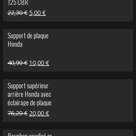
125 CBR
Le
Le
22,30
€
5,00
€
prix
prix
initial
actuel
Support de plaque
était :
est :
Honda
22,30 €.
5,00 €.
Le
Le
40,90
€
10,00
€
prix
prix
initial
actuel
Support supérieur
était :
est :
arrière Honda avec
40,90 €.
10,00 €.
éclairage de plaque
Le
Le
76,20
€
20,00
€
prix
prix
initial
actuel
Bouchon anodisé or