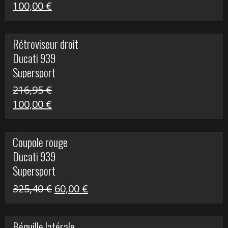
Le
Le
100,00
€
prix
prix
initial
actuel
Rétroviseur droit
était :
est :
Ducati 939
805,80 €.
100,00 €.
Supersport
216,95
€
Le
Le
100,00
€
prix
prix
initial
actuel
Coupole rouge
était :
est :
Ducati 939
216,95 €.
100,00 €.
Supersport
Le
Le
325,40
€
60,00
€
prix
prix
initial
actuel
Béquille latérale