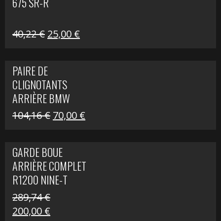
675 SR-R
Le
Le
40,22
€
25,00
€
prix
prix
initial
actuel
PAIRE DE
était :
est :
CLIGNOTANTS
40,22 €.
25,00 €.
ARRIÈRE BMW
R1200 NINE-T
Le
Le
104,16
€
70,00
€
SCRAMBLER
prix
prix
initial
actuel
GARDE BOUE
était :
est :
ARRIÈRE COMPLET
104,16 €.
70,00 €.
R1200 NINE-T
SCRAMBLER
289,74
€
Le
Le
200,00
€