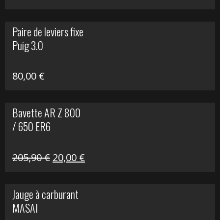
prix
prix
initial
actuel
Paire de leviers fixe
était :
est :
Puig 3.0
120,00 €.
90,00 €.
80,00
€
Bavette AR Z 800
/ 650 ER6
Le
Le
205,90
€
20,00
€
prix
prix
initial
actuel
Jauge à carburant
était :
est :
MASAI
205,90 €.
20,00 €.