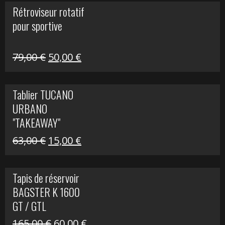
initial
actuel
Rétroviseur rotatif
était :
est :
pour sportive
11,15 €.
5,00 €.
Le
Le
79,00
€
50,00
€
prix
prix
initial
actuel
Tablier TUCANO
était :
est :
URBANO
79,00 €.
50,00 €.
"TAKEAWAY"
Le
Le
63,00
€
15,00
€
prix
prix
initial
actuel
Tapis de réservoir
était :
est :
BAGSTER K 1600
63,00 €.
15,00 €.
GT / GTL
Le
Le
165,00
€
60,00
€