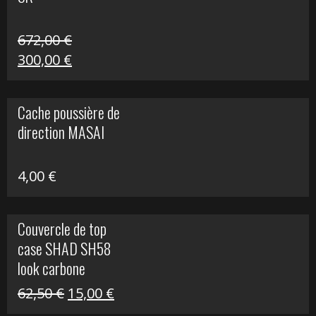
216,30 €.
90,00 €.
672,00
€
Le
Le
300,00
€
prix
prix
initial
actuel
Cache poussière de
était :
est :
direction MASAI
672,00 €.
300,00 €.
4,00
€
Couvercle de top
case SHAD SH58
look carbone
Le
Le
62,50
€
15,00
€
prix
prix