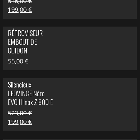
516,00
€
Le
Le
199,00
€
prix
prix
initial
actuel
RÉTROVISEUR
était :
est :
EMBOUT DE
516,00 €.
199,00 €.
GUIDON
55,00
€
Silencieux
LEOVINCE Néro
EVO II Inox Z 800 E
523,00
€
Le
Le
199,00
€
prix
prix
initial
actuel