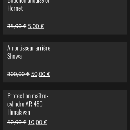
était :
est :
Hornet
76,20 €.
20,00 €.
Le
Le
35,00
€
5,00
€
prix
prix
initial
actuel
Amortisseur arrière
était :
est :
Showa
35,00 €.
5,00 €.
Le
Le
300,00
€
50,00
€
prix
prix
initial
actuel
Protection maître-
était :
est :
cylindre AR 450
300,00 €.
50,00 €.
Himalayan
Le
Le
50,00
€
10,00
€
prix
prix