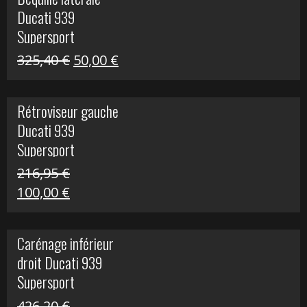
était :
est :
Ducati 939
325,40 €.
60,00 €.
Supersport
Le
Le
325,40
€
50,00
€
prix
prix
initial
actuel
Rétroviseur gauche
était :
est :
Ducati 939
325,40 €.
50,00 €.
Supersport
216,95
€
Le
Le
100,00
€
prix
prix
initial
actuel
Carénage inférieur
était :
est :
droit Ducati 939
216,95 €.
100,00 €.
Supersport
426,20
€