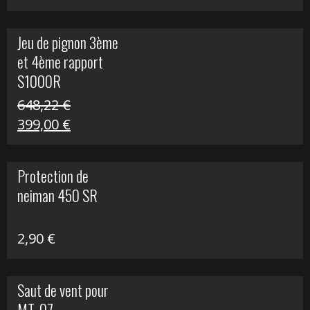
prix
prix
initial
actuel
Jeu de pignon 3ème
était :
est :
et 4ème rapport
169,45 €.
100,00 €.
S1000R
648,22
€
Le
Le
399,00
€
prix
prix
initial
actuel
Protection de
était :
est :
neiman 450 SR
648,22 €.
399,00 €.
2,90
€
Saut de vent pour
MT-07