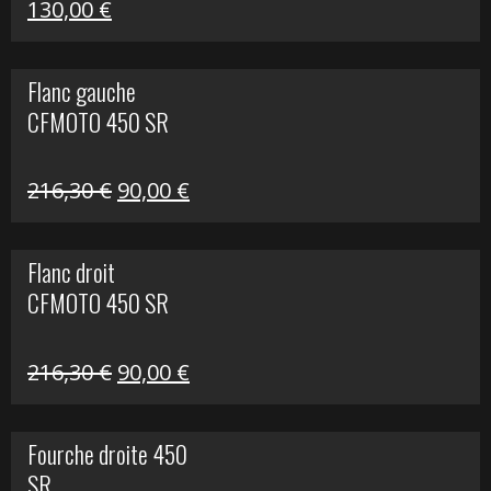
Le
Le
130,00
€
prix
prix
initial
actuel
Flanc gauche
était :
est :
CFMOTO 450 SR
218,50 €.
130,00 €.
Le
Le
216,30
€
90,00
€
prix
prix
initial
actuel
Flanc droit
était :
est :
CFMOTO 450 SR
216,30 €.
90,00 €.
Le
Le
216,30
€
90,00
€
prix
prix
initial
actuel
Fourche droite 450
était :
est :
SR