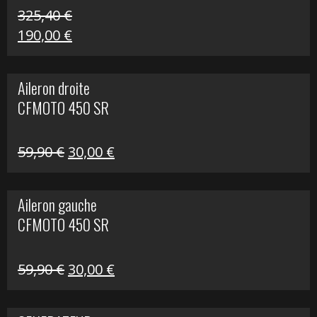
325,40
€
Le
Le
190,00
€
prix
prix
initial
actuel
Aileron droite
était :
est :
CFMOTO 450 SR
325,40 €.
190,00 €.
Le
Le
59,90
€
30,00
€
prix
prix
initial
actuel
Aileron gauche
était :
est :
CFMOTO 450 SR
59,90 €.
30,00 €.
Le
Le
59,90
€
30,00
€
prix
prix
initial
actuel