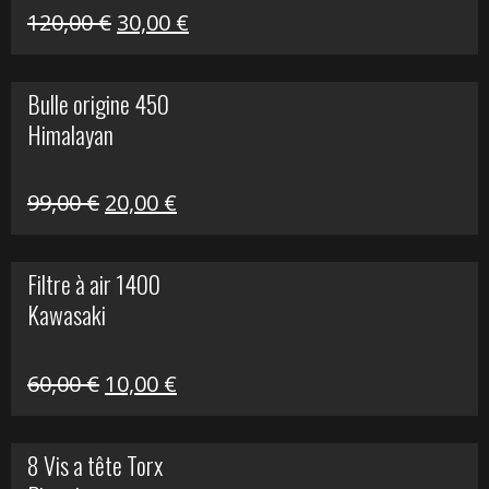
Himalayan
Le
Le
120,00
€
30,00
€
prix
prix
initial
actuel
Bulle origine 450
était :
est :
Himalayan
120,00 €.
30,00 €.
Le
Le
99,00
€
20,00
€
prix
prix
initial
actuel
Filtre à air 1400
était :
est :
Kawasaki
99,00 €.
20,00 €.
Le
Le
60,00
€
10,00
€
prix
prix
initial
actuel
8 Vis a tête Torx
était :
est :