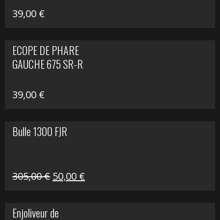
39,00
€
ECOPE DE PHARE
GAUCHE 675 SR-R
39,00
€
Bulle 1300 FJR
Le
Le
305,00
€
50,00
€
prix
prix
initial
actuel
Enjoliveur de
était :
est :