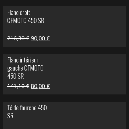
initial
actuel
Flanc droit
était :
est :
CFMOTO 450 SR
62,50 €.
15,00 €.
Le
Le
216,30
€
90,00
€
prix
prix
initial
actuel
Flanc intérieur
était :
est :
gauche CFMOTO
216,30 €.
90,00 €.
450 SR
Le
Le
141,10
€
80,00
€
prix
prix
initial
actuel
Té de fourche 450
était :
est :
SR
141,10 €.
80,00 €.