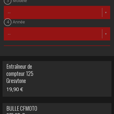
3
Modèle
4
Année
Entraîneur de
compteur 125
Gresytone
19,90
€
BULLE CFMOTO