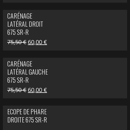
prix
prix
initial
actuel
CARÉNAGE
était :
est :
LATÉRAL DROIT
289,74 €.
200,00 €.
675 SR-R
Le
Le
75,50
€
60,00
€
prix
prix
initial
actuel
CARÉNAGE
était :
est :
LATÉRAL GAUCHE
75,50 €.
60,00 €.
675 SR-R
Le
Le
75,50
€
60,00
€
prix
prix
initial
actuel
ECOPE DE PHARE
était :
est :
DROITE 675 SR-R
75,50 €.
60,00 €.