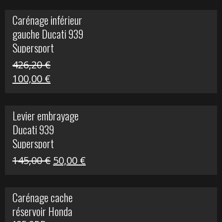
initial
actuel
Carénage inférieur
était :
est :
gauche Ducati 939
449,24 €.
100,00 €.
Supersport
426,20
€
Le
Le
100,00
€
prix
prix
initial
actuel
Levier embrayage
était :
est :
Ducati 939
426,20 €.
100,00 €.
Supersport
Le
Le
145,00
€
50,00
€
prix
prix
initial
actuel
Carénage cache
était :
est :
réservoir Honda
145,00 €.
50,00 €.