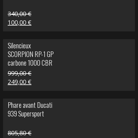
340,00
€
Le
Le
100,00
€
prix
prix
initial
actuel
Silencieux
était :
est :
SCORPION RP-1 GP
340,00 €.
100,00 €.
carbone 1000 CBR
RR
999,00
€
Le
Le
249,00
€
prix
prix
initial
actuel
Phare avant Ducati
était :
est :
939 Supersport
999,00 €.
249,00 €.
805,80
€