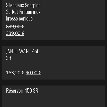
initial
actuel
Silencieux Scorpion
était :
est :
Serket Finition inox
53,40 €.
25,00 €.
brossé conique
double Z 1000
849,00
€
Le
Le
339,00
€
prix
prix
initial
actuel
JANTE AVANT 450
était :
est :
SR
849,00 €.
339,00 €.
Le
Le
153,20
€
90,00
€
prix
prix
initial
actuel
Réservoir 450 SR
était :
est :
153,20 €.
90,00 €.