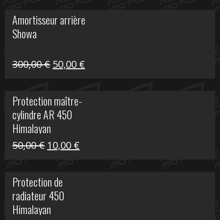
initial
actuel
Amortisseur arrière
était :
est :
Showa
35,00 €.
5,00 €.
Le
Le
300,00
€
50,00
€
prix
prix
initial
actuel
Protection maître-
était :
est :
cylindre AR 450
300,00 €.
50,00 €.
Himalayan
Le
Le
50,00
€
10,00
€
prix
prix
initial
actuel
Protection de
était :
est :
radiateur 450
50,00 €.
10,00 €.
Himalayan