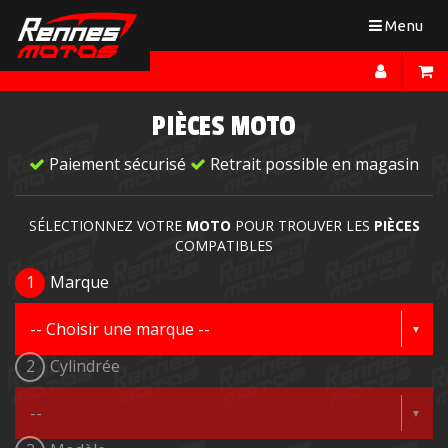
Toggle
Menu
navigation
PIÈCES MOTO
Paiement sécurisé
Retrait possible en magasin
SÉLECTIONNEZ VOTRE
MOTO
POUR TROUVER LES
PIÈCES
COMPATIBLES
1
Marque
2
Cylindrée