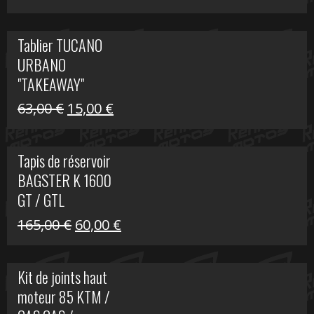
prix
prix
initial
actuel
Tablier TUCANO
était :
est :
URBANO
79,00 €.
50,00 €.
"TAKEAWAY"
Le
Le
63,00
€
15,00
€
prix
prix
initial
actuel
Tapis de réservoir
était :
est :
BAGSTER K 1600
63,00 €.
15,00 €.
GT / GTL
Le
Le
165,00
€
60,00
€
prix
prix
initial
actuel
Kit de joints haut
était :
est :
moteur 85 KTM /
165,00 €.
60,00 €.