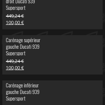
droit Ducati 939
426,20 €.
100,00 €.
Supersport
449,24
€
Le
Le
100,00
€
prix
prix
initial
actuel
Carénage supérieur
était :
est :
gauche Ducati 939
449,24 €.
100,00 €.
Supersport
449,24
€
Le
Le
100,00
€
prix
prix
initial
actuel
Carénage inférieur
était :
est :
gauche Ducati 939
449,24 €.
100,00 €.
Supersport