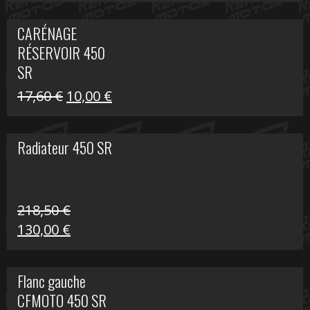
prix
prix
initial
actuel
CARÉNAGE
était :
est :
RÉSERVOIR 450
119,69 €.
80,00 €.
SR
Le
Le
17,60
€
10,00
€
prix
prix
initial
actuel
Radiateur 450 SR
était :
est :
17,60 €.
10,00 €.
218,50
€
Le
Le
130,00
€
prix
prix
initial
actuel
Flanc gauche
était :
est :
CFMOTO 450 SR
218,50 €.
130,00 €.