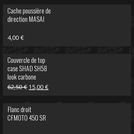
initial
actuel
Cache poussière de
était :
est :
direction MASAI
672,00 €.
300,00 €.
4,00
€
Couvercle de top
case SHAD SH58
look carbone
Le
Le
62,50
€
15,00
€
prix
prix
initial
actuel
Flanc droit
était :
est :
CFMOTO 450 SR
62,50 €.
15,00 €.