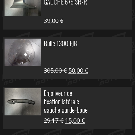
GAUCHE 675 SR-R
39,00
€
Bulle 1300 FJR
Le
Le
305,00
€
50,00
€
prix
prix
initial
actuel
Enjoliveur de
était :
est :
fixation latérale
305,00 €.
50,00 €.
gauche garde-boue
arrière Vulcan S
Le
Le
29,17
€
15,00
€
prix
prix