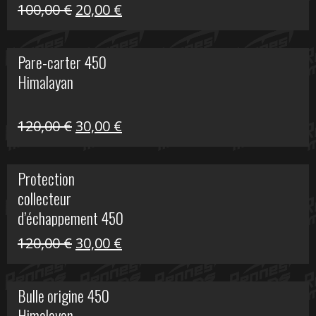
Le
Le
100,00
€
20,00
€
prix
prix
initial
actuel
Pare-carter 450
était :
est :
Himalayan
100,00 €.
20,00 €.
Le
Le
120,00
€
30,00
€
prix
prix
initial
actuel
Protection
était :
est :
collecteur
120,00 €.
30,00 €.
d’échappement 450
Himalayan
Le
Le
120,00
€
30,00
€
prix
prix
initial
actuel
Bulle origine 450
était :
est :
Himalayan