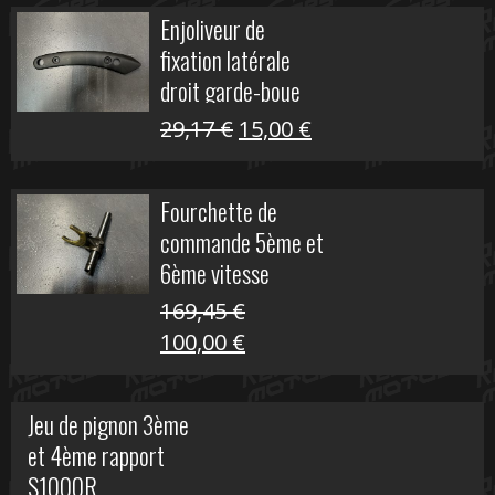
initial
actuel
Enjoliveur de
était :
est :
fixation latérale
29,17 €.
15,00 €.
droit garde-boue
arrière pour Vulcan
Le
Le
29,17
€
15,00
€
S
prix
prix
initial
actuel
Fourchette de
était :
est :
commande 5ème et
29,17 €.
15,00 €.
6ème vitesse
S1000R
169,45
€
Le
Le
100,00
€
prix
prix
initial
actuel
Jeu de pignon 3ème
était :
est :
et 4ème rapport
169,45 €.
100,00 €.
S1000R