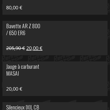
80,00
€
Bavette AR Z 800
/ 650 ER6
Le
Le
205,90
€
20,00
€
prix
prix
initial
actuel
Jauge à carburant
était :
est :
MASAI
205,90 €.
20,00 €.
20,00
€
Silencieux IXIL CB