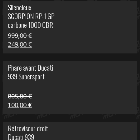
initial
actuel
Silencieux
était :
est :
SCORPION RP-1 GP
340,00 €.
100,00 €.
carbone 1000 CBR
RR
999,00
€
Le
Le
249,00
€
prix
prix
initial
actuel
Phare avant Ducati
était :
est :
939 Supersport
999,00 €.
249,00 €.
805,80
€
Le
Le
100,00
€
prix
prix
initial
actuel
Rétroviseur droit
était :
est :
Ducati 939
805,80 €.
100,00 €.