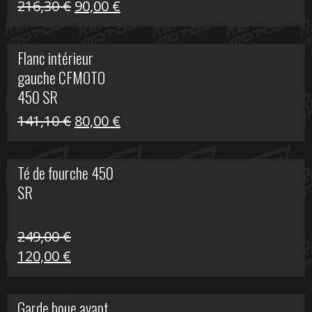
Le
Le
216,30
€
90,00
€
prix
prix
initial
actuel
Flanc intérieur
était :
est :
gauche CFMOTO
216,30 €.
90,00 €.
450 SR
Le
Le
141,10
€
80,00
€
prix
prix
initial
actuel
Té de fourche 450
était :
est :
SR
141,10 €.
80,00 €.
249,00
€
Le
Le
120,00
€
prix
prix
initial
actuel
Garde boue avant