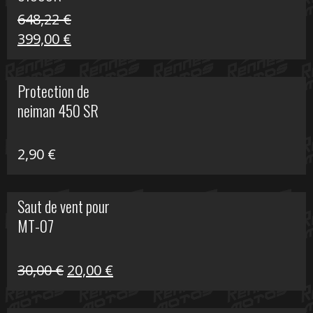
648,22
€
Le
Le
399,00
€
prix
prix
initial
actuel
Protection de
était :
est :
neiman 450 SR
648,22 €.
399,00 €.
2,90
€
Saut de vent pour
MT-07
Le
Le
30,00
€
20,00
€
prix
prix
initial
actuel