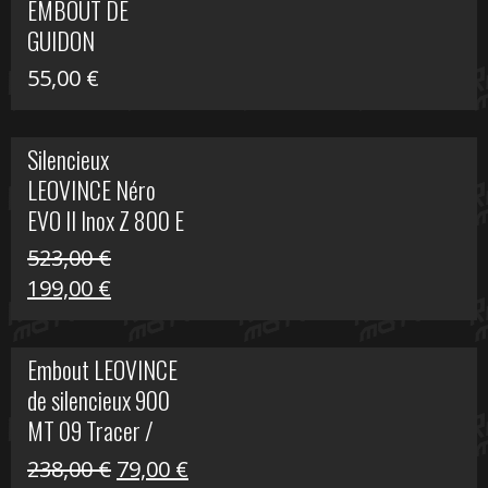
EMBOUT DE
516,00 €.
199,00 €.
GUIDON
55,00
€
Silencieux
LEOVINCE Néro
EVO II Inox Z 800 E
523,00
€
Le
Le
199,00
€
prix
prix
initial
actuel
Embout LEOVINCE
était :
est :
de silencieux 900
523,00 €.
199,00 €.
MT 09 Tracer /
Tracer GT
Le
Le
238,00
€
79,00
€