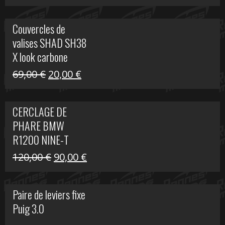
prix
prix
initial
actuel
Couvercles de
était :
est :
valises SHAD SH38
238,00 €.
79,00 €.
X look carbone
Le
Le
69,00
€
20,00
€
prix
prix
initial
actuel
CERCLAGE DE
était :
est :
PHARE BMW
69,00 €.
20,00 €.
R1200 NINE-T
Le
Le
120,00
€
90,00
€
prix
prix
initial
actuel
Paire de leviers fixe
était :
est :
Puig 3.0
120,00 €.
90,00 €.