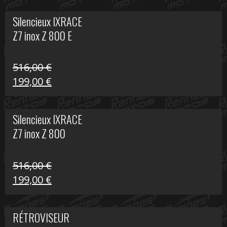
initial
actuel
Silencieux IXRACE
était :
est :
Z7 inox Z 800 E
141,10 €.
80,00 €.
516,00
€
Le
Le
199,00
€
prix
prix
initial
actuel
Silencieux IXRACE
était :
est :
Z7 inox Z 800
516,00 €.
199,00 €.
516,00
€
Le
Le
199,00
€
prix
prix
initial
actuel
RÉTROVISEUR
était :
est :