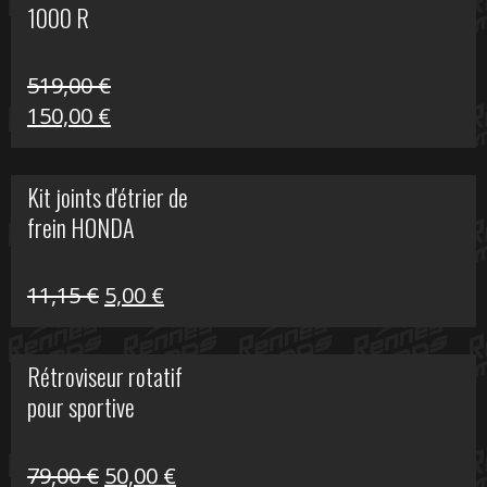
1000 R
519,00
€
Le
Le
150,00
€
prix
prix
initial
actuel
Kit joints d'étrier de
était :
est :
frein HONDA
519,00 €.
150,00 €.
Le
Le
11,15
€
5,00
€
prix
prix
initial
actuel
Rétroviseur rotatif
était :
est :
pour sportive
11,15 €.
5,00 €.
Le
Le
79,00
€
50,00
€