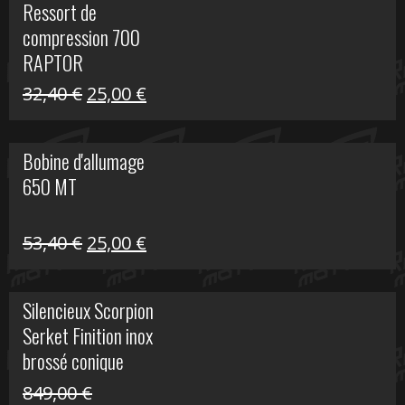
Ressort de
était :
est :
compression 700
30,00 €.
20,00 €.
RAPTOR
Le
Le
32,40
€
25,00
€
prix
prix
initial
actuel
Bobine d'allumage
était :
est :
650 MT
32,40 €.
25,00 €.
Le
Le
53,40
€
25,00
€
prix
prix
initial
actuel
Silencieux Scorpion
était :
est :
Serket Finition inox
53,40 €.
25,00 €.
brossé conique
double Z 1000
849,00
€