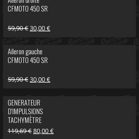
était :
est :
CFMOTO 450 SR
325,40 €.
190,00 €.
Le
Le
59,90
€
30,00
€
prix
prix
initial
actuel
Aileron gauche
était :
est :
CFMOTO 450 SR
59,90 €.
30,00 €.
Le
Le
59,90
€
30,00
€
prix
prix
initial
actuel
GENERATEUR
était :
est :
D'IMPULSIONS
59,90 €.
30,00 €.
TACHYMÈTRE
R1200 C
Le
Le
119,69
€
80,00
€