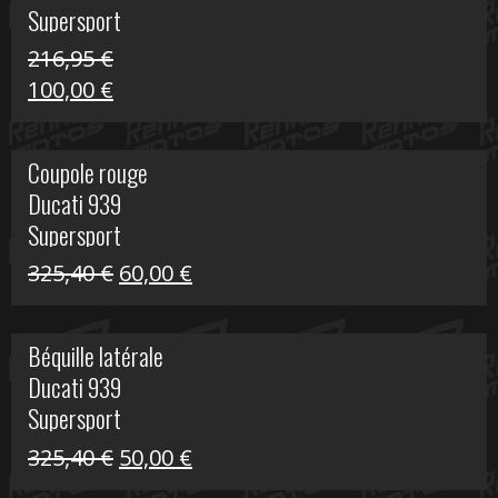
Supersport
216,95
€
Le
Le
100,00
€
prix
prix
initial
actuel
Coupole rouge
était :
est :
Ducati 939
216,95 €.
100,00 €.
Supersport
Le
Le
325,40
€
60,00
€
prix
prix
initial
actuel
Béquille latérale
était :
est :
Ducati 939
325,40 €.
60,00 €.
Supersport
Le
Le
325,40
€
50,00
€
prix
prix