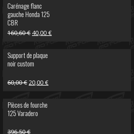
Carénage flanc
était :
est :
gauche Honda 125
40,00 €.
10,00 €.
CBR
Le
Le
160,60
€
40,00
€
prix
prix
initial
actuel
Support de plaque
était :
est :
noir custom
160,60 €.
40,00 €.
Le
Le
60,00
€
20,00
€
prix
prix
initial
actuel
Pièces de fourche
était :
est :
125 Varadero
60,00 €.
20,00 €.
396,50
€