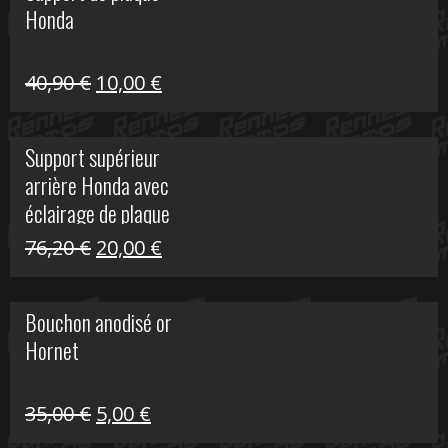
Honda
22,30 €.
5,00 €.
Le
Le
40,90
€
10,00
€
prix
prix
initial
actuel
Support supérieur
était :
est :
arrière Honda avec
40,90 €.
10,00 €.
éclairage de plaque
Le
Le
76,20
€
20,00
€
prix
prix
initial
actuel
Bouchon anodisé or
était :
est :
Hornet
76,20 €.
20,00 €.
Le
Le
35,00
€
5,00
€
prix
prix