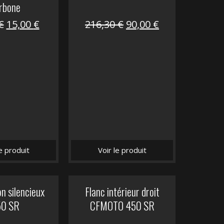
rbone
Le
Le
Le
Le
€
15,00
€
216,30
€
90,00
€
prix
prix
prix
prix
initial
actuel
initial
actuel
était :
est :
était :
est :
62,50 €.
15,00 €.
216,30 €.
90,00 €.
le produit
Voir le produit
n silencieux
Flanc intérieur droit
50 SR
CFMOTO 450 SR