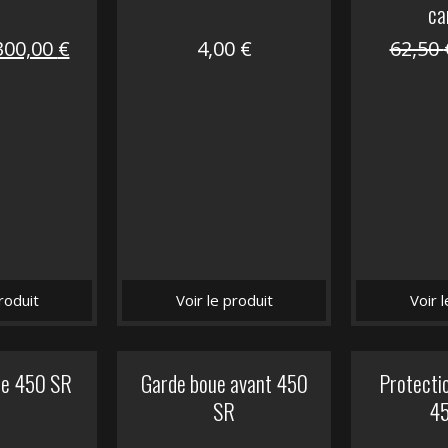
ca
Le
Le
300,00
€
4,00
€
62,50
prix
prix
nitial
actuel
tait :
est :
672,00 €.
300,00 €.
roduit
Voir le produit
Voir 
he 450 SR
Garde boue avant 450
Protectio
SR
4