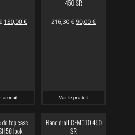
450 SR
Le
Le
Le
Le
€
130,00
€
216,30
€
90,00
€
prix
prix
prix
prix
initial
actuel
initial
actuel
était :
est :
était :
est :
218,50 €.
130,00 €.
216,30 €.
90,00 €.
le produit
Voir le produit
 de top case
Flanc droit CFMOTO 450
SH58 look
SR