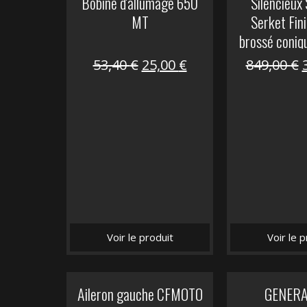
Bobine d'allumage 650
Silencieux
MT
Serket Fini
brossé coniq
10
Le
Le
53,40
€
25,00
€
849,00
€
prix
prix
initial
actuel
i
était :
est :
é
53,40 €.
25,00 €.
Voir le produit
Voir le p
Aileron gauche CFMOTO
GENER