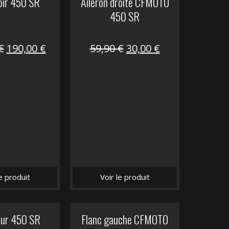
oir 450 SR
Aileron droite CFMOTO
450 SR
Le
Le
Le
Le
€
190,00
€
59,90
€
30,00
€
prix
prix
prix
prix
initial
actuel
initial
actuel
était :
est :
était :
est :
325,40 €.
190,00 €.
59,90 €.
30,00 €.
le produit
Voir le produit
eur 450 SR
Flanc gauche CFMOTO