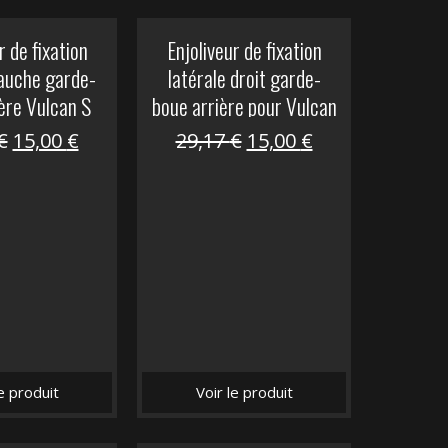
r de fixation
Enjoliveur de fixation
gauche garde-
latérale droit garde-
ère Vulcan S
boue arrière pour Vulcan
S
Le
Le
Le
Le
€
15,00
€
29,17
€
15,00
€
prix
prix
prix
prix
initial
actuel
initial
actuel
était :
est :
était :
est :
29,17 €.
15,00 €.
29,17 €.
15,00 €.
le produit
Voir le produit