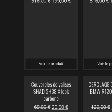
Le
Le
516,00
€
199,00
€
516,00
€
prix
prix
initial
actuel
i
était :
est :
é
516,00 €.
199,00 €.
Voir le produit
Voir le p
Couvercles de valises
CERCLAGE 
SHAD SH38 X look
BMW R1200
carbone
Le
Le
69,00
€
20,00
€
120,00
€