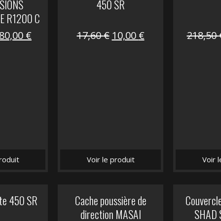
SIONS
450 SR
E R1200 C
Le
Le
Le
Le
80,00
€
17,60
€
10,00
€
218,50
prix
prix
prix
prix
initial
actuel
initial
actuel
était :
est :
était :
est :
119,69 €.
80,00 €.
17,60 €.
10,00 €.
roduit
Voir le produit
Voir 
ite 450 SR
Cache poussière de
Couvercle
direction MASAI
SHAD 