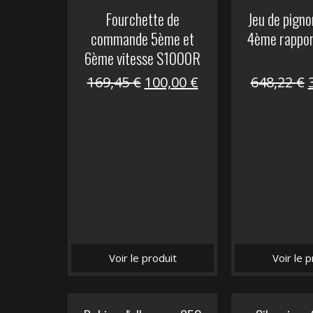
Fourchette de
Jeu de pign
commande 5ème et
4ème rappo
6ème vitesse S1000R
Le
Le
169,45
€
100,00
€
648,22
€
prix
prix
initial
actuel
i
était :
est :
é
169,45 €.
100,00 €.
Voir le produit
Voir le p