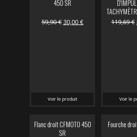
450 SR
D'IMPUL
TACHYMÈTR
Le
Le
59,90
€
30,00
€
119,69
€
prix
prix
initial
actuel
était :
est :
59,90 €.
30,00 €.
Voir le produit
Voir le p
Flanc droit CFMOTO 450
Fourche dro
SR