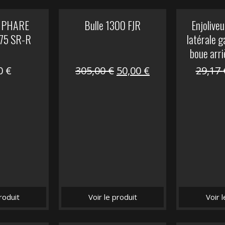
 PHARE
Bulle 1300 FJR
Enjoliveu
75 SR-R
latérale 
boue arri
Le
Le
00
€
305,00
€
50,00
€
29,17
prix
prix
initial
actuel
était :
est :
305,00 €.
50,00 €.
roduit
Voir le produit
Voir 