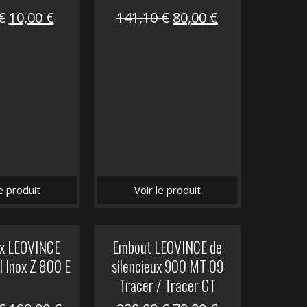
Le
Le
Le
Le
€
10,00
€
141,10
€
80,00
€
prix
prix
prix
prix
initial
actuel
initial
actuel
était :
est :
était :
est :
12,00 €.
10,00 €.
141,10 €.
80,00 €.
le produit
Voir le produit
ux LEOVINCE
Embout LEOVINCE de
I Inox Z 800 E
silencieux 900 MT 09
Tracer / Tracer GT