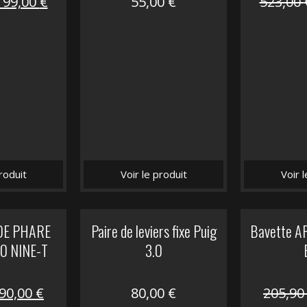
Le
Le
199,00
€
55,00
€
523,00
prix
prix
nitial
actuel
tait :
est :
516,00 €.
199,00 €.
roduit
Voir le produit
Voir 
DE PHARE
Paire de leviers fixe Puig
Bavette A
 NINE-T
3.0
Le
Le
90,00
€
80,00
€
205,9