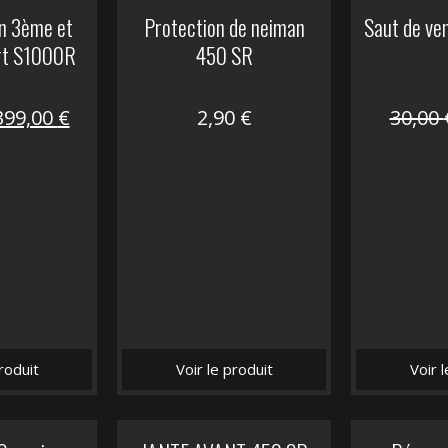
on 3ème et
Protection de neiman
Saut de ve
rt S1000R
450 SR
Le
Le
399,00
€
2,90
€
30,00
prix
prix
nitial
actuel
tait :
est :
648,22 €.
399,00 €.
roduit
Voir le produit
Voir 