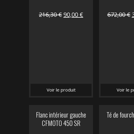
Le
Le
216,30
€
90,00
€
672,00
€
prix
prix
initial
actuel
i
était :
est :
é
216,30 €.
90,00 €.
Voir le produit
Voir le p
Flanc intérieur gauche
Té de fourc
CFMOTO 450 SR