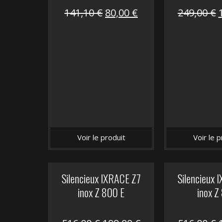
Le
Le
141,10
€
80,00
€
249,00
€
prix
prix
initial
actuel
i
était :
est :
é
141,10 €.
80,00 €.
Voir le produit
Voir le p
Silencieux IXRACE Z7
Silencieux 
inox Z 800 E
inox Z