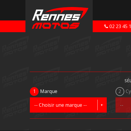
02 23 45 
SÉ
1
Marque
2
Cy