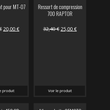
nt pour MT-07
Ressort de compression
700 RAPTOR
Le
Le
Le
Le
€
20,00
€
32,40
€
25,00
€
prix
prix
prix
prix
initial
actuel
initial
actuel
était :
est :
était :
est :
30,00 €.
20,00 €.
32,40 €.
25,00 €.
le produit
Voir le produit