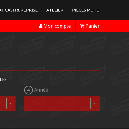
T CASH & REPRISE
ATELIER
PIÈCES MOTO
Mon compte
Panier
LES
4
Année