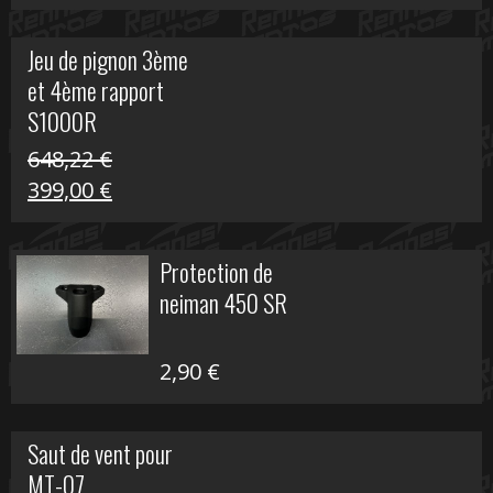
prix
prix
initial
actuel
Jeu de pignon 3ème
était :
est :
et 4ème rapport
169,45 €.
100,00 €.
S1000R
648,22
€
Le
Le
399,00
€
prix
prix
initial
actuel
Protection de
était :
est :
neiman 450 SR
648,22 €.
399,00 €.
2,90
€
Saut de vent pour
MT-07