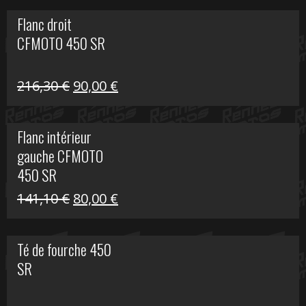
initial
actuel
Flanc droit
était :
est :
CFMOTO 450 SR
62,50 €.
15,00 €.
Le
Le
216,30
€
90,00
€
prix
prix
initial
actuel
Flanc intérieur
était :
est :
gauche CFMOTO
216,30 €.
90,00 €.
450 SR
Le
Le
141,10
€
80,00
€
prix
prix
initial
actuel
Té de fourche 450
était :
est :
SR
141,10 €.
80,00 €.