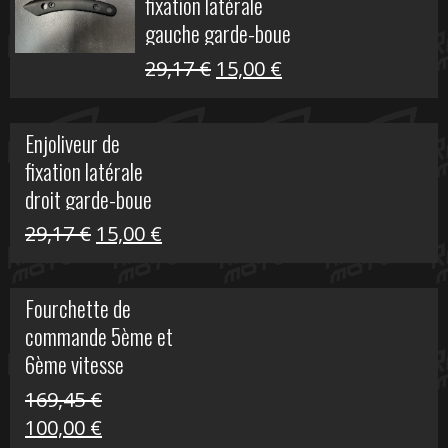
fixation latérale
305,00 €.
50,00 €.
gauche garde-boue
arrière Vulcan S
Le
Le
29,17
€
15,00
€
prix
prix
initial
actuel
Enjoliveur de
était :
est :
fixation latérale
29,17 €.
15,00 €.
droit garde-boue
arrière pour Vulcan
Le
Le
29,17
€
15,00
€
S
prix
prix
initial
actuel
Fourchette de
était :
est :
commande 5ème et
29,17 €.
15,00 €.
6ème vitesse
S1000R
169,45
€
Le
Le
100,00
€