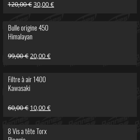
Himalayan
Le
Le
120,00
€
30,00
€
prix
prix
initial
actuel
Bulle origine 450
était :
est :
Himalayan
120,00 €.
30,00 €.
Le
Le
99,00
€
20,00
€
prix
prix
initial
actuel
Filtre à air 1400
était :
est :
Kawasaki
99,00 €.
20,00 €.
Le
Le
60,00
€
10,00
€
prix
prix
initial
actuel
8 Vis a tête Torx
était :
est :
Piaggio