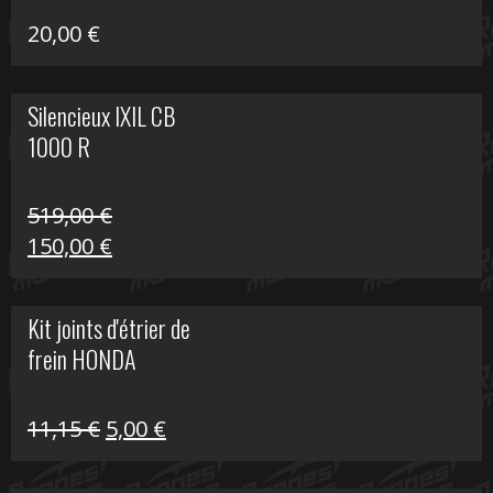
20,00
€
Silencieux IXIL CB
1000 R
519,00
€
Le
Le
150,00
€
prix
prix
initial
actuel
Kit joints d'étrier de
était :
est :
frein HONDA
519,00 €.
150,00 €.
Le
Le
11,15
€
5,00
€
prix
prix
initial
actuel