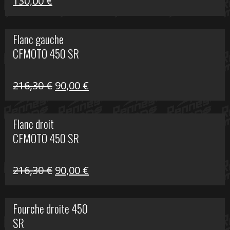
Le
Le
130,00
€
prix
prix
initial
actuel
Flanc gauche
était :
est :
CFMOTO 450 SR
218,50 €.
130,00 €.
Le
Le
216,30
€
90,00
€
prix
prix
initial
actuel
Flanc droit
était :
est :
CFMOTO 450 SR
216,30 €.
90,00 €.
Le
Le
216,30
€
90,00
€
prix
prix
initial
actuel
Fourche droite 450
était :
est :
SR
216,30 €.
90,00 €.