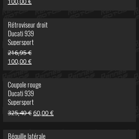
Le
Le
100,00
€
prix
prix
initial
actuel
Rétroviseur droit
était :
est :
Ducati 939
805,80 €.
100,00 €.
Supersport
216,95
€
Le
Le
100,00
€
prix
prix
initial
actuel
Coupole rouge
était :
est :
Ducati 939
216,95 €.
100,00 €.
Supersport
Le
Le
325,40
€
60,00
€
prix
prix
initial
actuel
Béquille latérale
était :
est :