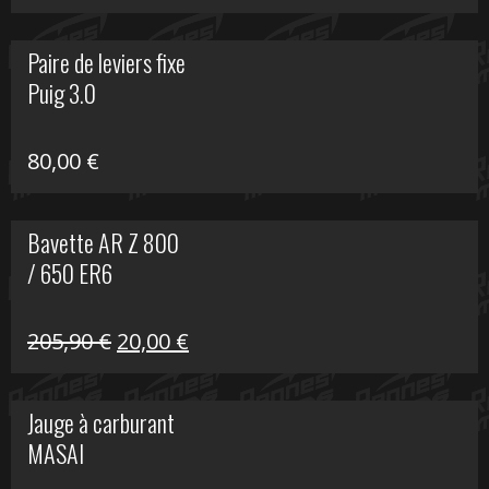
prix
prix
initial
actuel
Paire de leviers fixe
était :
est :
Puig 3.0
120,00 €.
90,00 €.
80,00
€
Bavette AR Z 800
/ 650 ER6
Le
Le
205,90
€
20,00
€
prix
prix
initial
actuel
Jauge à carburant
était :
est :
MASAI
205,90 €.
20,00 €.