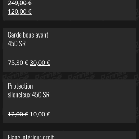
249,00
€
Le
Le
120,00
€
prix
prix
initial
actuel
Garde boue avant
était :
est :
450 SR
249,00 €.
120,00 €.
Le
Le
75,30
€
30,00
€
prix
prix
initial
actuel
Protection
était :
est :
silencieux 450 SR
75,30 €.
30,00 €.
Le
Le
12,00
€
10,00
€
prix
prix
initial
actuel
Flanc intérieur droit