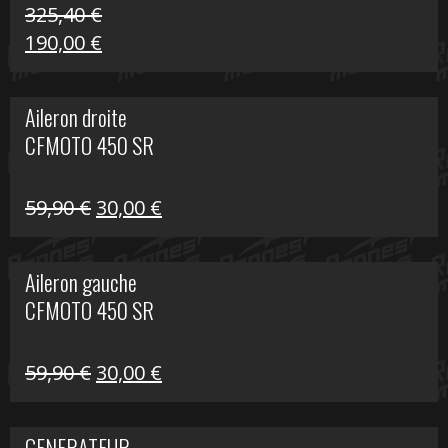
325,40
€
Le
Le
190,00
€
prix
prix
initial
actuel
Aileron droite
était :
est :
CFMOTO 450 SR
325,40 €.
190,00 €.
Le
Le
59,90
€
30,00
€
prix
prix
initial
actuel
Aileron gauche
était :
est :
CFMOTO 450 SR
59,90 €.
30,00 €.
Le
Le
59,90
€
30,00
€
prix
prix
initial
actuel
GENERATEUR