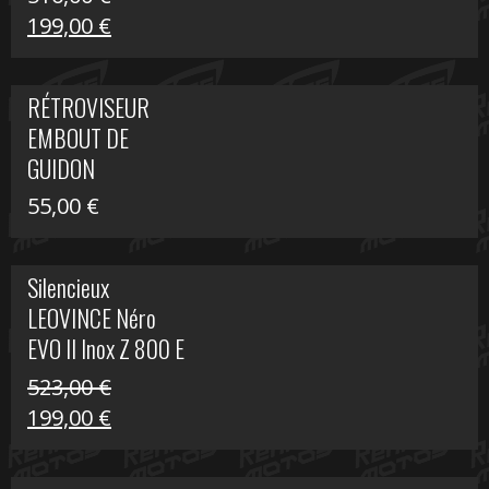
Le
Le
199,00
€
prix
prix
initial
actuel
RÉTROVISEUR
était :
est :
EMBOUT DE
516,00 €.
199,00 €.
GUIDON
55,00
€
Silencieux
LEOVINCE Néro
EVO II Inox Z 800 E
523,00
€
Le
Le
199,00
€
prix
prix
initial
actuel