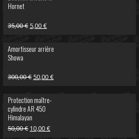
Hornet
76,20 €.
20,00 €.
Le
Le
35,00
€
5,00
€
prix
prix
initial
actuel
Amortisseur arrière
était :
est :
Showa
35,00 €.
5,00 €.
Le
Le
300,00
€
50,00
€
prix
prix
initial
actuel
Protection maître-
était :
est :
cylindre AR 450
300,00 €.
50,00 €.
Himalayan
Le
Le
50,00
€
10,00
€
prix
prix