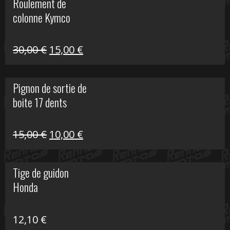
Roulement de
était :
est :
colonne Kymco
106,00 €.
50,00 €.
Le
Le
30,00
€
15,00
€
prix
prix
initial
actuel
Pignon de sortie de
était :
est :
boite 17 dents
30,00 €.
15,00 €.
Le
Le
15,00
€
10,00
€
prix
prix
initial
actuel
Tige de guidon
était :
est :
Honda
15,00 €.
10,00 €.
12,10
€