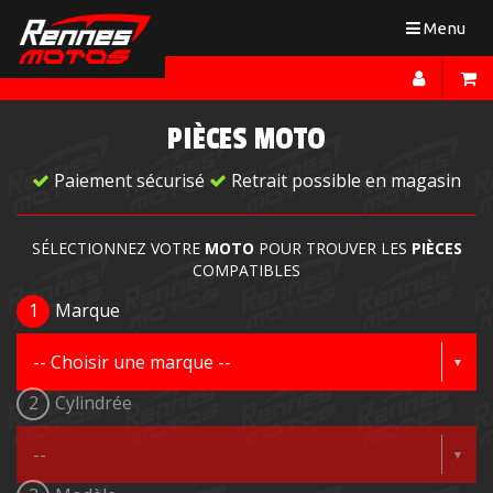
Toggle
Menu
navigation
PIÈCES MOTO
Paiement sécurisé
Retrait possible en magasin
SÉLECTIONNEZ VOTRE
MOTO
POUR TROUVER LES
PIÈCES
COMPATIBLES
1
Marque
2
Cylindrée