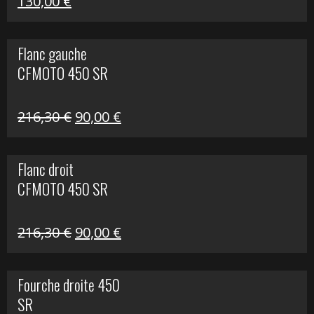
Le
Le
130,00
€
prix
prix
initial
actuel
Flanc gauche
était :
est :
CFMOTO 450 SR
218,50 €.
130,00 €.
Le
Le
216,30
€
90,00
€
prix
prix
initial
actuel
Flanc droit
était :
est :
CFMOTO 450 SR
216,30 €.
90,00 €.
Le
Le
216,30
€
90,00
€
prix
prix
initial
actuel
Fourche droite 450
était :
est :
SR
216,30 €.
90,00 €.