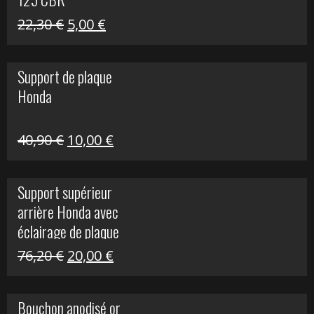
Le
Le
22,30
€
5,00
€
prix
prix
initial
actuel
Support de plaque
était :
est :
Honda
22,30 €.
5,00 €.
Le
Le
40,90
€
10,00
€
prix
prix
initial
actuel
Support supérieur
était :
est :
arrière Honda avec
40,90 €.
10,00 €.
éclairage de plaque
Le
Le
76,20
€
20,00
€
prix
prix
initial
actuel
Bouchon anodisé or
était :
est :