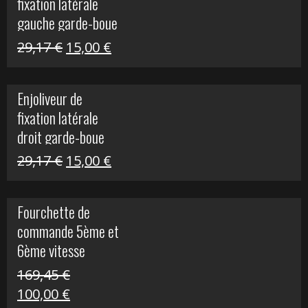
fixation latérale
305,00 €.
50,00 €.
gauche garde-boue
arrière Vulcan S
Le
Le
29,17
€
15,00
€
prix
prix
initial
actuel
Enjoliveur de
était :
est :
fixation latérale
29,17 €.
15,00 €.
droit garde-boue
arrière pour Vulcan
Le
Le
29,17
€
15,00
€
S
prix
prix
initial
actuel
Fourchette de
était :
est :
commande 5ème et
29,17 €.
15,00 €.
6ème vitesse
S1000R
169,45
€
Le
Le
100,00
€