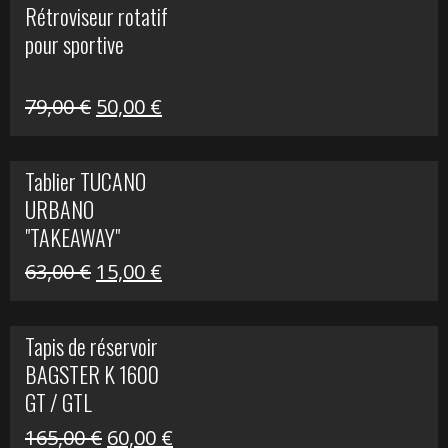
Rétroviseur rotatif
était :
est :
pour sportive
11,15 €.
5,00 €.
Le
Le
79,00
€
50,00
€
prix
prix
initial
actuel
Tablier TUCANO
était :
est :
URBANO
79,00 €.
50,00 €.
"TAKEAWAY"
Le
Le
63,00
€
15,00
€
prix
prix
initial
actuel
Tapis de réservoir
était :
est :
BAGSTER K 1600
63,00 €.
15,00 €.
GT / GTL
Le
Le
165,00
€
60,00
€