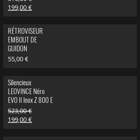
Le
Le
199,00
€
prix
prix
initial
actuel
RÉTROVISEUR
était :
est :
EMBOUT DE
516,00 €.
199,00 €.
GUIDON
55,00
€
Silencieux
LEOVINCE Néro
EVO II Inox Z 800 E
523,00
€
Le
Le
199,00
€
prix
prix
initial
actuel