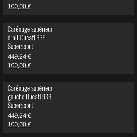
Le
Le
100,00
€
prix
prix
initial
actuel
Carénage supérieur
était :
est :
droit Ducati 939
426,20 €.
100,00 €.
Supersport
449,24
€
Le
Le
100,00
€
prix
prix
initial
actuel
Carénage supérieur
était :
est :
gauche Ducati 939
449,24 €.
100,00 €.
Supersport
449,24
€
Le
Le
100,00
€
prix
prix