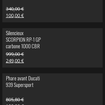
340,00
€
Le
Le
100,00
€
prix
prix
initial
actuel
Silencieux
était :
est :
SCORPION RP-1 GP
340,00 €.
100,00 €.
carbone 1000 CBR
RR
999,00
€
Le
Le
249,00
€
prix
prix
initial
actuel
Phare avant Ducati
était :
est :
939 Supersport
999,00 €.
249,00 €.
805,80
€