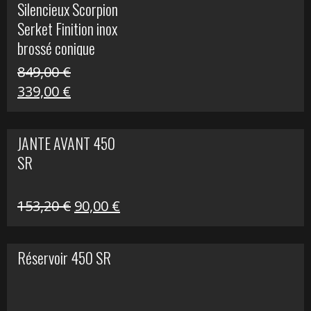
Silencieux Scorpion
était :
est :
Serket Finition inox
53,40 €.
25,00 €.
brossé conique
double Z 1000
849,00
€
Le
Le
339,00
€
prix
prix
initial
actuel
JANTE AVANT 450
était :
est :
SR
849,00 €.
339,00 €.
Le
Le
153,20
€
90,00
€
prix
prix
initial
actuel
Réservoir 450 SR
était :
est :
153,20 €.
90,00 €.