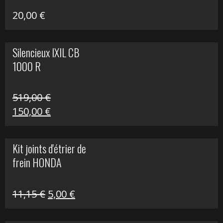
20,00
€
Silencieux IXIL CB
1000 R
519,00
€
Le
Le
150,00
€
prix
prix
initial
actuel
Kit joints d'étrier de
était :
est :
frein HONDA
519,00 €.
150,00 €.
Le
Le
11,15
€
5,00
€
prix
prix
initial
actuel