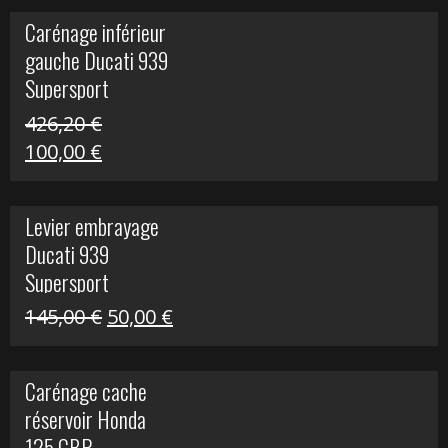
initial
actuel
Carénage inférieur
était :
est :
gauche Ducati 939
449,24 €.
100,00 €.
Supersport
426,20
€
Le
Le
100,00
€
prix
prix
initial
actuel
Levier embrayage
était :
est :
Ducati 939
426,20 €.
100,00 €.
Supersport
Le
Le
145,00
€
50,00
€
prix
prix
initial
actuel
Carénage cache
était :
est :
réservoir Honda
145,00 €.
50,00 €.
125 CBR