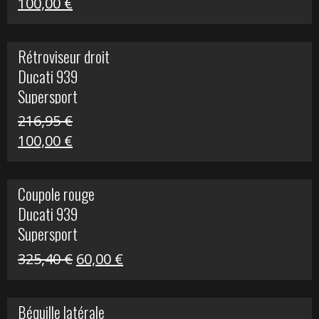
Le
Le
100,00
€
prix
prix
initial
actuel
Rétroviseur droit
était :
est :
Ducati 939
805,80 €.
100,00 €.
Supersport
216,95
€
Le
Le
100,00
€
prix
prix
initial
actuel
Coupole rouge
était :
est :
Ducati 939
216,95 €.
100,00 €.
Supersport
Le
Le
325,40
€
60,00
€
prix
prix
initial
actuel
Béquille latérale
était :
est :