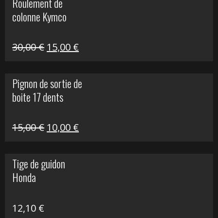
Roulement de
était :
est :
colonne Kymco
106,00 €.
50,00 €.
Le
Le
30,00
€
15,00
€
prix
prix
initial
actuel
Pignon de sortie de
était :
est :
boite 17 dents
30,00 €.
15,00 €.
Le
Le
15,00
€
10,00
€
prix
prix
initial
actuel
Tige de guidon
était :
est :
Honda
15,00 €.
10,00 €.
12,10
€