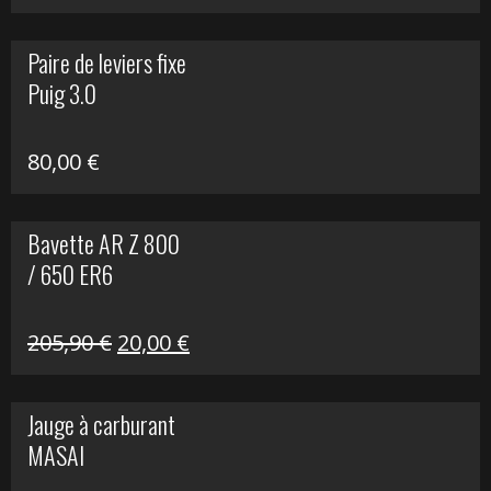
prix
prix
initial
actuel
Paire de leviers fixe
était :
est :
Puig 3.0
120,00 €.
90,00 €.
80,00
€
Bavette AR Z 800
/ 650 ER6
Le
Le
205,90
€
20,00
€
prix
prix
initial
actuel
Jauge à carburant
était :
est :
MASAI
205,90 €.
20,00 €.