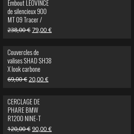
Embout LEOVINCE
était :
est :
de silencieux 900
523,00 €.
199,00 €.
MT 09 Tracer /
Tracer GT
Le
Le
238,00
€
79,00
€
prix
prix
initial
actuel
Couvercles de
était :
est :
valises SHAD SH38
238,00 €.
79,00 €.
X look carbone
Le
Le
69,00
€
20,00
€
prix
prix
initial
actuel
CERCLAGE DE
était :
est :
PHARE BMW
69,00 €.
20,00 €.
R1200 NINE-T
Le
Le
120,00
€
90,00
€