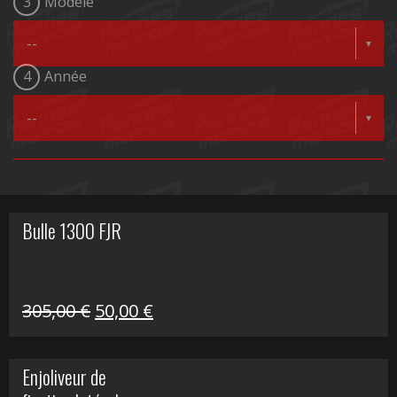
3
Modèle
4
Année
Bulle 1300 FJR
Le
Le
305,00
€
50,00
€
prix
prix
initial
actuel
Enjoliveur de
était :
est :