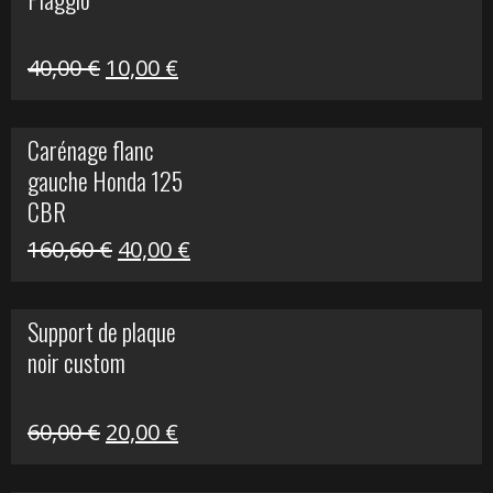
60,00 €.
10,00 €.
Le
Le
40,00
€
10,00
€
prix
prix
initial
actuel
Carénage flanc
était :
est :
gauche Honda 125
40,00 €.
10,00 €.
CBR
Le
Le
160,60
€
40,00
€
prix
prix
initial
actuel
Support de plaque
était :
est :
noir custom
160,60 €.
40,00 €.
Le
Le
60,00
€
20,00
€
prix
prix
initial
actuel