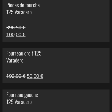
Pièces de fourche
était :
est :
125 Varadero
60,00 €.
20,00 €.
396,50
€
Le
Le
100,00
€
prix
prix
initial
actuel
Fourreau droit 125
était :
est :
Varadero
396,50 €.
100,00 €.
Le
Le
192,90
€
50,00
€
prix
prix
initial
actuel
Fourreau gauche
était :
est :
125 Varadero
192,90 €.
50,00 €.