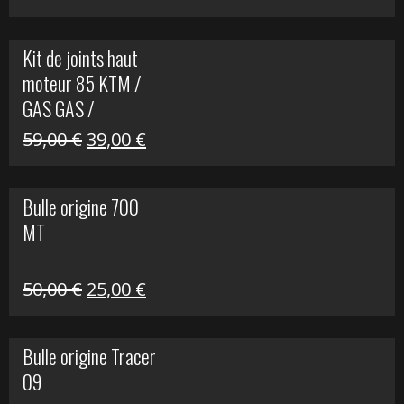
prix
prix
initial
actuel
Kit de joints haut
était :
est :
moteur 85 KTM /
165,00 €.
60,00 €.
GAS GAS /
HUSQVARNA
Le
Le
59,00
€
39,00
€
prix
prix
initial
actuel
Bulle origine 700
était :
est :
MT
59,00 €.
39,00 €.
Le
Le
50,00
€
25,00
€
prix
prix
initial
actuel
Bulle origine Tracer
était :
est :
09
50,00 €.
25,00 €.