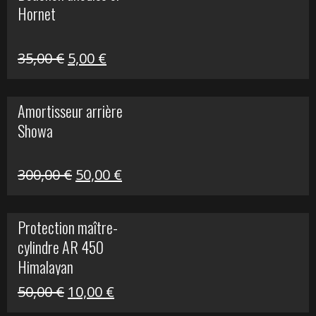
Hornet
76,20 €.
20,00 €.
Le
Le
35,00
€
5,00
€
prix
prix
initial
actuel
Amortisseur arrière
était :
est :
Showa
35,00 €.
5,00 €.
Le
Le
300,00
€
50,00
€
prix
prix
initial
actuel
Protection maître-
était :
est :
cylindre AR 450
300,00 €.
50,00 €.
Himalayan
Le
Le
50,00
€
10,00
€
prix
prix