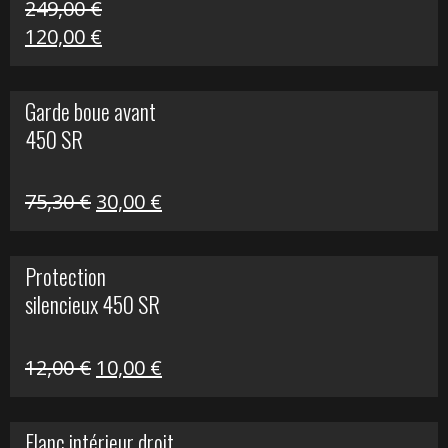
249,00
€
Le
Le
120,00
€
prix
prix
initial
actuel
Garde boue avant
était :
est :
450 SR
249,00 €.
120,00 €.
Le
Le
75,30
€
30,00
€
prix
prix
initial
actuel
Protection
était :
est :
silencieux 450 SR
75,30 €.
30,00 €.
Le
Le
12,00
€
10,00
€
prix
prix
initial
actuel
Flanc intérieur droit