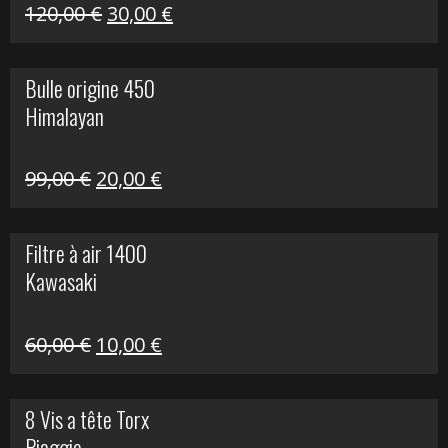
Himalayan
Le
Le
120,00
€
30,00
€
prix
prix
initial
actuel
Bulle origine 450
était :
est :
Himalayan
120,00 €.
30,00 €.
Le
Le
99,00
€
20,00
€
prix
prix
initial
actuel
Filtre à air 1400
était :
est :
Kawasaki
99,00 €.
20,00 €.
Le
Le
60,00
€
10,00
€
prix
prix
initial
actuel
8 Vis a tête Torx
était :
est :
Piaggio