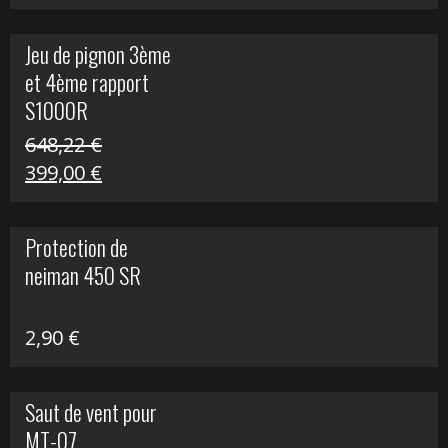
prix
prix
initial
actuel
Jeu de pignon 3ème
était :
est :
et 4ème rapport
169,45 €.
100,00 €.
S1000R
648,22
€
Le
Le
399,00
€
prix
prix
initial
actuel
Protection de
était :
est :
neiman 450 SR
648,22 €.
399,00 €.
2,90
€
Saut de vent pour
MT-07