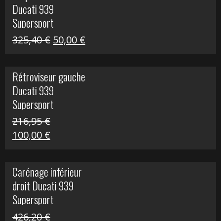
Ducati 939
325,40 €.
60,00 €.
Supersport
Le
Le
325,40
€
50,00
€
prix
prix
initial
actuel
Rétroviseur gauche
était :
est :
Ducati 939
325,40 €.
50,00 €.
Supersport
216,95
€
Le
Le
100,00
€
prix
prix
initial
actuel
Carénage inférieur
était :
est :
droit Ducati 939
216,95 €.
100,00 €.
Supersport
426,20
€