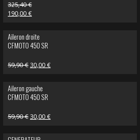
325,40
€
Le
Le
190,00
€
prix
prix
initial
actuel
Aileron droite
était :
est :
CFMOTO 450 SR
325,40 €.
190,00 €.
Le
Le
59,90
€
30,00
€
prix
prix
initial
actuel
Aileron gauche
était :
est :
CFMOTO 450 SR
59,90 €.
30,00 €.
Le
Le
59,90
€
30,00
€
prix
prix
initial
actuel
GENERATEUR