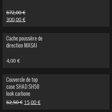
672,00
€
Le
Le
300,00
€
prix
prix
initial
actuel
Cache poussière de
était :
est :
direction MASAI
672,00 €.
300,00 €.
4,00
€
Couvercle de top
case SHAD SH58
look carbone
Le
Le
62,50
€
15,00
€
prix
prix