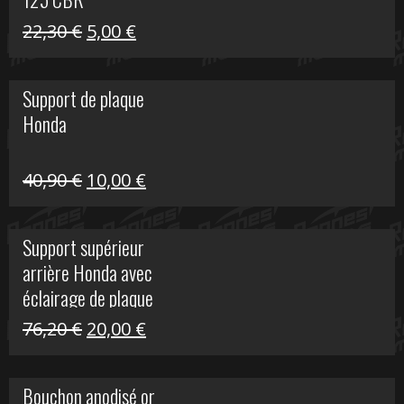
Le
Le
22,30
€
5,00
€
prix
prix
initial
actuel
Support de plaque
était :
est :
Honda
22,30 €.
5,00 €.
Le
Le
40,90
€
10,00
€
prix
prix
initial
actuel
Support supérieur
était :
est :
arrière Honda avec
40,90 €.
10,00 €.
éclairage de plaque
Le
Le
76,20
€
20,00
€
prix
prix
initial
actuel
Bouchon anodisé or
était :
est :