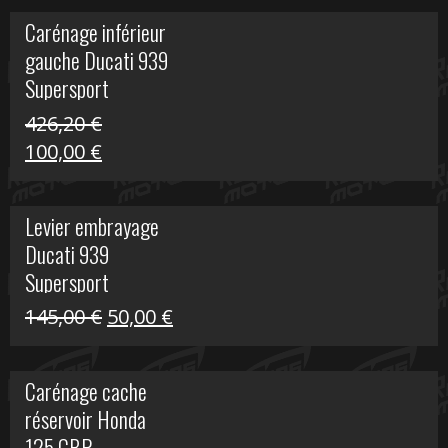
initial
actuel
Carénage inférieur
était :
est :
gauche Ducati 939
449,24 €.
100,00 €.
Supersport
426,20
€
Le
Le
100,00
€
prix
prix
initial
actuel
Levier embrayage
était :
est :
Ducati 939
426,20 €.
100,00 €.
Supersport
Le
Le
145,00
€
50,00
€
prix
prix
initial
actuel
Carénage cache
était :
est :
réservoir Honda
145,00 €.
50,00 €.
125 CBR