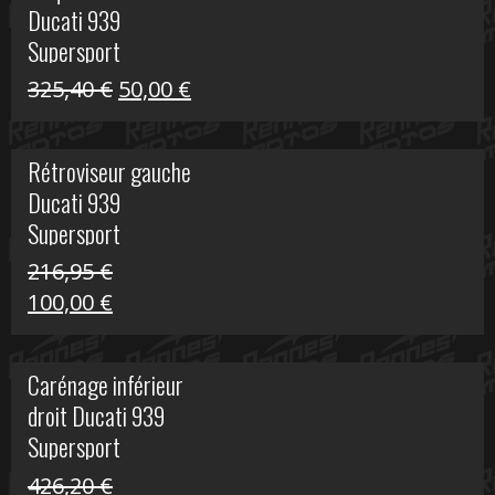
Ducati 939
325,40 €.
60,00 €.
Supersport
Le
Le
325,40
€
50,00
€
prix
prix
initial
actuel
Rétroviseur gauche
était :
est :
Ducati 939
325,40 €.
50,00 €.
Supersport
216,95
€
Le
Le
100,00
€
prix
prix
initial
actuel
Carénage inférieur
était :
est :
droit Ducati 939
216,95 €.
100,00 €.
Supersport
426,20
€