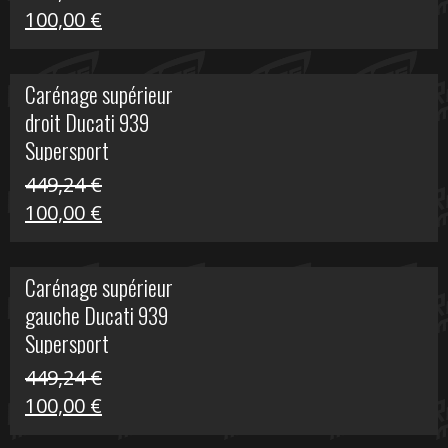
Le
Le
100,00
€
prix
prix
initial
actuel
Carénage supérieur
était :
est :
droit Ducati 939
426,20 €.
100,00 €.
Supersport
449,24
€
Le
Le
100,00
€
prix
prix
initial
actuel
Carénage supérieur
était :
est :
gauche Ducati 939
449,24 €.
100,00 €.
Supersport
449,24
€
Le
Le
100,00
€
prix
prix