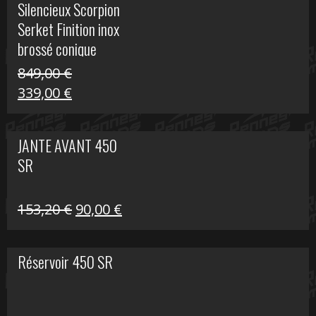
Silencieux Scorpion
était :
est :
Serket Finition inox
53,40 €.
25,00 €.
brossé conique
double Z 1000
849,00
€
Le
Le
339,00
€
prix
prix
initial
actuel
JANTE AVANT 450
était :
est :
SR
849,00 €.
339,00 €.
Le
Le
153,20
€
90,00
€
prix
prix
initial
actuel
Réservoir 450 SR
était :
est :
153,20 €.
90,00 €.