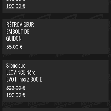
Le
Le
199,00
€
prix
prix
initial
actuel
RÉTROVISEUR
était :
est :
EMBOUT DE
516,00 €.
199,00 €.
GUIDON
55,00
€
Silencieux
LEOVINCE Néro
EVO II Inox Z 800 E
523,00
€
Le
Le
199,00
€
prix
prix
initial
actuel