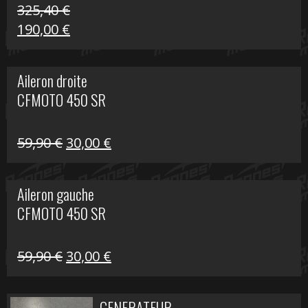
325,40
€
Le
Le
190,00
€
prix
prix
initial
actuel
Aileron droite
était :
est :
CFMOTO 450 SR
325,40 €.
190,00 €.
Le
Le
59,90
€
30,00
€
prix
prix
initial
actuel
Aileron gauche
était :
est :
CFMOTO 450 SR
59,90 €.
30,00 €.
Le
Le
59,90
€
30,00
€
prix
prix
initial
actuel
GENERATEUR