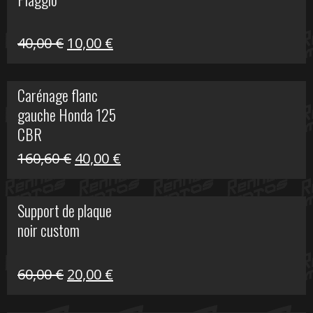
60,00 €.
10,00 €.
Le
Le
40,00
€
10,00
€
prix
prix
initial
actuel
Carénage flanc
était :
est :
gauche Honda 125
40,00 €.
10,00 €.
CBR
Le
Le
160,60
€
40,00
€
prix
prix
initial
actuel
Support de plaque
était :
est :
noir custom
160,60 €.
40,00 €.
Le
Le
60,00
€
20,00
€
prix
prix
initial
actuel