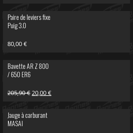
prix
prix
initial
actuel
Paire de leviers fixe
était :
est :
Puig 3.0
120,00 €.
90,00 €.
80,00
€
Bavette AR Z 800
/ 650 ER6
Le
Le
205,90
€
20,00
€
prix
prix
initial
actuel
Jauge à carburant
était :
est :
MASAI
205,90 €.
20,00 €.