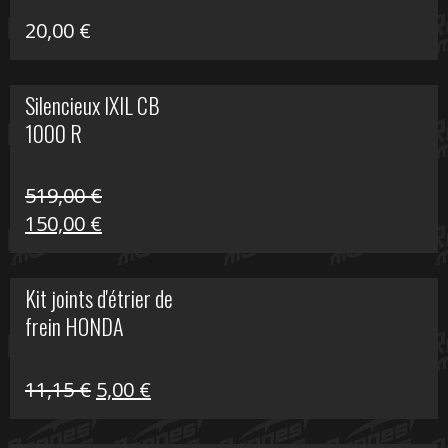
20,00
€
Silencieux IXIL CB
1000 R
519,00
€
Le
Le
150,00
€
prix
prix
initial
actuel
Kit joints d'étrier de
était :
est :
frein HONDA
519,00 €.
150,00 €.
Le
Le
11,15
€
5,00
€
prix
prix
initial
actuel