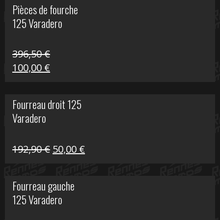
Pièces de fourche
était :
est :
125 Varadero
60,00 €.
20,00 €.
396,50
€
Le
Le
100,00
€
prix
prix
initial
actuel
Fourreau droit 125
était :
est :
Varadero
396,50 €.
100,00 €.
Le
Le
192,90
€
50,00
€
prix
prix
initial
actuel
Fourreau gauche
était :
est :
125 Varadero
192,90 €.
50,00 €.