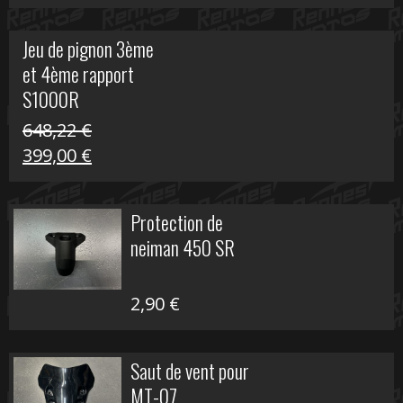
prix
prix
initial
actuel
Jeu de pignon 3ème
était :
est :
et 4ème rapport
169,45 €.
100,00 €.
S1000R
648,22
€
Le
Le
399,00
€
prix
prix
initial
actuel
Protection de
était :
est :
neiman 450 SR
648,22 €.
399,00 €.
2,90
€
Saut de vent pour
MT-07