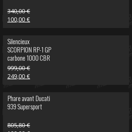
340,00
€
Le
Le
100,00
€
prix
prix
initial
actuel
Silencieux
était :
est :
SCORPION RP-1 GP
340,00 €.
100,00 €.
carbone 1000 CBR
RR
999,00
€
Le
Le
249,00
€
prix
prix
initial
actuel
Phare avant Ducati
était :
est :
939 Supersport
999,00 €.
249,00 €.
805,80
€