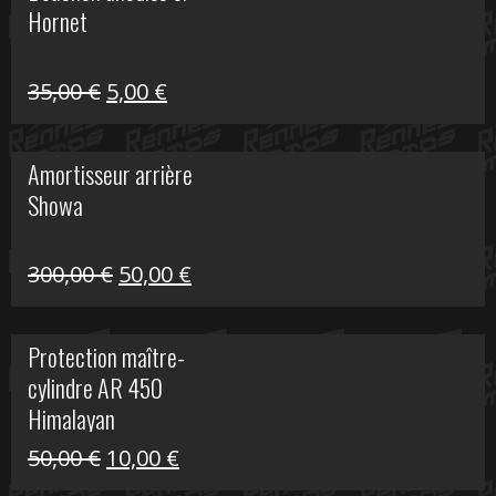
Hornet
76,20 €.
20,00 €.
Le
Le
35,00
€
5,00
€
prix
prix
initial
actuel
Amortisseur arrière
était :
est :
Showa
35,00 €.
5,00 €.
Le
Le
300,00
€
50,00
€
prix
prix
initial
actuel
Protection maître-
était :
est :
cylindre AR 450
300,00 €.
50,00 €.
Himalayan
Le
Le
50,00
€
10,00
€
prix
prix