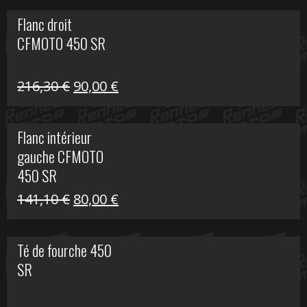
initial
actuel
Flanc droit
était :
est :
CFMOTO 450 SR
62,50 €.
15,00 €.
Le
Le
216,30
€
90,00
€
prix
prix
initial
actuel
Flanc intérieur
était :
est :
gauche CFMOTO
216,30 €.
90,00 €.
450 SR
Le
Le
141,10
€
80,00
€
prix
prix
initial
actuel
Té de fourche 450
était :
est :
SR
141,10 €.
80,00 €.