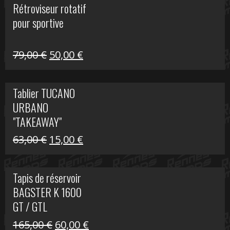
Rétroviseur rotatif
était :
est :
pour sportive
11,15 €.
5,00 €.
Le
Le
79,00
€
50,00
€
prix
prix
initial
actuel
Tablier TUCANO
était :
est :
URBANO
79,00 €.
50,00 €.
"TAKEAWAY"
Le
Le
63,00
€
15,00
€
prix
prix
initial
actuel
Tapis de réservoir
était :
est :
BAGSTER K 1600
63,00 €.
15,00 €.
GT / GTL
Le
Le
165,00
€
60,00
€