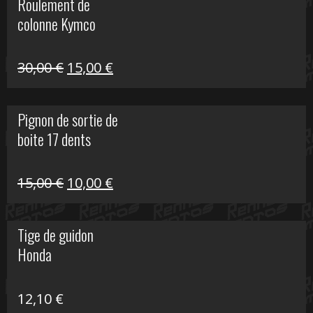
Roulement de
était :
est :
colonne Kymco
106,00 €.
50,00 €.
Le
Le
30,00
€
15,00
€
prix
prix
initial
actuel
Pignon de sortie de
était :
est :
boite 17 dents
30,00 €.
15,00 €.
Le
Le
15,00
€
10,00
€
prix
prix
initial
actuel
Tige de guidon
était :
est :
Honda
15,00 €.
10,00 €.
12,10
€