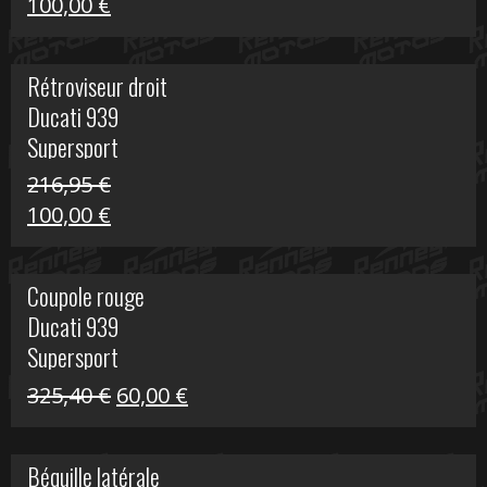
Le
Le
100,00
€
prix
prix
initial
actuel
Rétroviseur droit
était :
est :
Ducati 939
805,80 €.
100,00 €.
Supersport
216,95
€
Le
Le
100,00
€
prix
prix
initial
actuel
Coupole rouge
était :
est :
Ducati 939
216,95 €.
100,00 €.
Supersport
Le
Le
325,40
€
60,00
€
prix
prix
initial
actuel
Béquille latérale
était :
est :