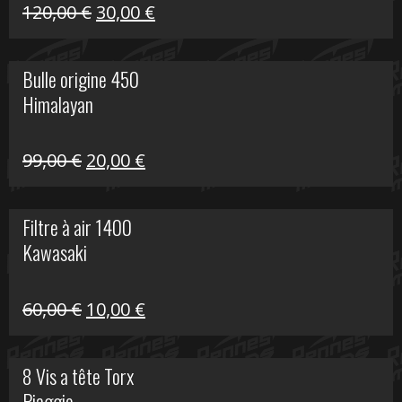
Himalayan
Le
Le
120,00
€
30,00
€
prix
prix
initial
actuel
Bulle origine 450
était :
est :
Himalayan
120,00 €.
30,00 €.
Le
Le
99,00
€
20,00
€
prix
prix
initial
actuel
Filtre à air 1400
était :
est :
Kawasaki
99,00 €.
20,00 €.
Le
Le
60,00
€
10,00
€
prix
prix
initial
actuel
8 Vis a tête Torx
était :
est :
Piaggio