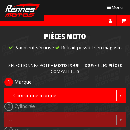
Toggle
Menu
navigation
PIÈCES MOTO
Paiement sécurisé
Retrait possible en magasin
SÉLECTIONNEZ VOTRE
MOTO
POUR TROUVER LES
PIÈCES
COMPATIBLES
1
Marque
2
Cylindrée