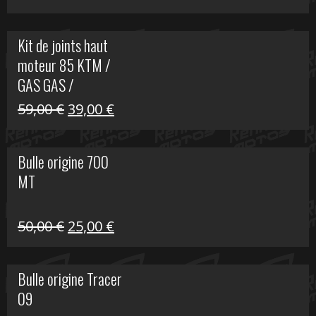
prix
prix
initial
actuel
Kit de joints haut
était :
est :
moteur 85 KTM /
165,00 €.
60,00 €.
GAS GAS /
HUSQVARNA
Le
Le
59,00
€
39,00
€
prix
prix
initial
actuel
Bulle origine 700
était :
est :
MT
59,00 €.
39,00 €.
Le
Le
50,00
€
25,00
€
prix
prix
initial
actuel
Bulle origine Tracer
était :
est :
09
50,00 €.
25,00 €.