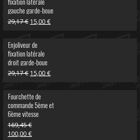
fixation latérale
305,00 €.
50,00 €.
gauche garde-boue
arrière Vulcan S
Le
Le
29,17
€
15,00
€
prix
prix
initial
actuel
Enjoliveur de
était :
est :
fixation latérale
29,17 €.
15,00 €.
droit garde-boue
arrière pour Vulcan
Le
Le
29,17
€
15,00
€
S
prix
prix
initial
actuel
Fourchette de
était :
est :
commande 5ème et
29,17 €.
15,00 €.
6ème vitesse
S1000R
169,45
€
Le
Le
100,00
€