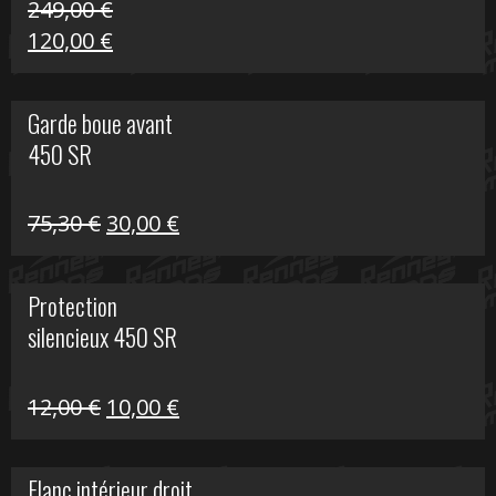
249,00
€
Le
Le
120,00
€
prix
prix
initial
actuel
Garde boue avant
était :
est :
450 SR
249,00 €.
120,00 €.
Le
Le
75,30
€
30,00
€
prix
prix
initial
actuel
Protection
était :
est :
silencieux 450 SR
75,30 €.
30,00 €.
Le
Le
12,00
€
10,00
€
prix
prix
initial
actuel
Flanc intérieur droit