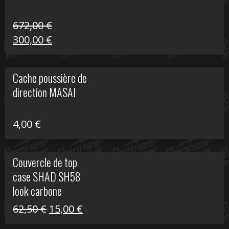
672,00
€
Le
Le
300,00
€
prix
prix
initial
actuel
Cache poussière de
était :
est :
direction MASAI
672,00 €.
300,00 €.
4,00
€
Couvercle de top
case SHAD SH58
look carbone
Le
Le
62,50
€
15,00
€
prix
prix