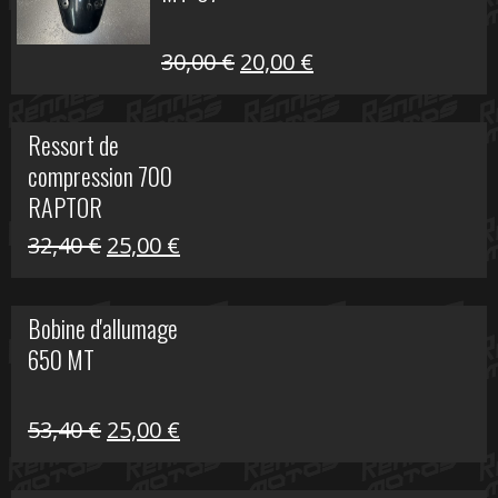
Le
Le
30,00
€
20,00
€
prix
prix
initial
actuel
Ressort de
était :
est :
compression 700
30,00 €.
20,00 €.
RAPTOR
Le
Le
32,40
€
25,00
€
prix
prix
initial
actuel
Bobine d'allumage
était :
est :
650 MT
32,40 €.
25,00 €.
Le
Le
53,40
€
25,00
€
prix
prix
initial
actuel