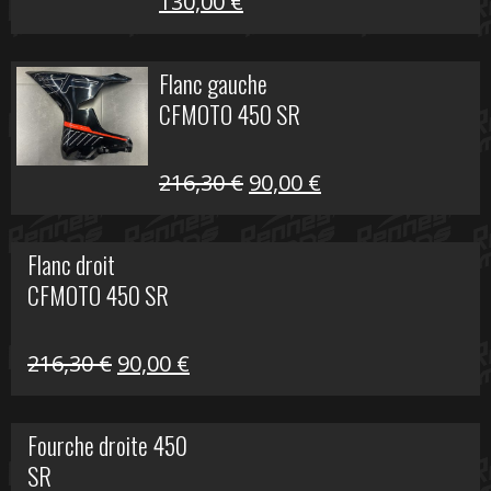
Le
Le
130,00
€
prix
prix
initial
actuel
Flanc gauche
était :
est :
CFMOTO 450 SR
218,50 €.
130,00 €.
Le
Le
216,30
€
90,00
€
prix
prix
initial
actuel
Flanc droit
était :
est :
CFMOTO 450 SR
216,30 €.
90,00 €.
Le
Le
216,30
€
90,00
€
prix
prix
initial
actuel
Fourche droite 450
était :
est :
SR
216,30 €.
90,00 €.