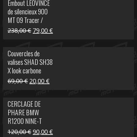
Embout LEOVINCE
était :
est :
de silencieux 900
523,00 €.
199,00 €.
MT 09 Tracer /
Tracer GT
Le
Le
238,00
€
79,00
€
prix
prix
initial
actuel
Couvercles de
était :
est :
valises SHAD SH38
238,00 €.
79,00 €.
X look carbone
Le
Le
69,00
€
20,00
€
prix
prix
initial
actuel
CERCLAGE DE
était :
est :
PHARE BMW
69,00 €.
20,00 €.
R1200 NINE-T
Le
Le
120,00
€
90,00
€